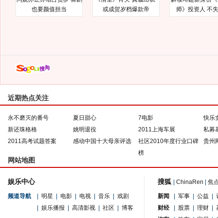
也要颜值担当
或成贺岁档爆款帝
师》投资人 不
近期热点关注
永不磨灭的番号
夏日甜心
7电影
快乐
新还珠格格
姚明退役
2011上海车展
私募
2011高考试题答案
感动中国十大母亲评选
社区2010年度行业口碑
贵州
榜
网站地图
娱乐中心
搜狐
|
ChinaRen
|
焦
频道导航
|
明星
|
电影
|
电视
|
音乐
|
戏剧
新闻
|
军事
|
公益
|
|
娱乐播报
|
高清影视
|
社区
|
博客
财经
|
股票
|
理财
|