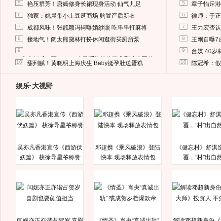
5
5
艳压群芳！唐嫣修身长裙现身活动 仙气儿足
章子怡斥港
6
6
独家：姚晨带小土豆逛商场 购置产后新衣
律师：于正
7
7
成都风味！张靓颖冯轲曝婚纱照 吃串串打麻将
王力宏否认
8
8
接地气！阔太熊黛林打扮休闲逛街买厕所泵
王刚自曝7
9
9
台媒:40
马蓉离婚后，砸1000万人民币给媒体要求删掉这照片
10
10
甜到腻！黄晓明上海庆生 Baby挺孕肚送蛋糕
陈冠希：假
娱乐·大视野
吴亦凡香港宣传《西游伏
邓超携《乘风破浪》登陆
《健忘村》舒淇
妖篇》 获徐导星爷称赞
快本 现场释放表情包
覆，“村”出自
闫妮亦正亦谐占贺岁 喜剧
《情圣》肖央“真诚出轨”
解读邓超新身份《