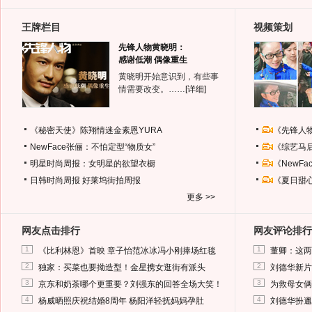
王牌栏目
视频策划
先锋人物黄晓明：
感谢低潮 偶像重生
黄晓明开始意识到，有些事
情需要改变。……
[详细]
《秘密天使》陈翔情迷金素恩YURA
《先锋人
NewFace张俪：不怕定型“物质女”
《综艺马
明星时尚周报：女明星的欲望衣橱
《NewF
日韩时尚周报
好莱坞街拍周报
《夏日甜
更多 >>
网友点击排行
网友评论排行
1
1
《比利林恩》首映 章子怡范冰冰冯小刚捧场红毯
董卿：这两
2
2
独家：买菜也要拗造型！金星携女逛街有派头
刘德华新片
3
3
京东和奶茶哪个更重要？刘强东的回答全场大笑！
为救母女俩
4
4
杨威晒照庆祝结婚8周年 杨阳洋轻抚妈妈孕肚
刘德华扮邋