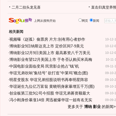
二月二抬头龙见喜
直击归真堂养
上网从搜狗开始
网页
新闻
相关新闻
·
视频曝《赵孤》偷票房 片方:别有用心者炒作
10-12-
·
博纳影业9日纳斯达克上市 定价区间7-9美元
10-12-
·
博纳影业12月9日美国上市 最高募资八千万美元
10-12-
·
博纳影业有望12月美国上市 于冬否认购买米高梅
10-11-
·
中国电影业面临变局 民营影企抢占"钱"机
09-11-
·
华谊兄弟吹响"集结号" 欲打造"中莱坞"概念(图)
09-10-
·
明星变股东 华谊兄弟招股说明书再奉明星阵容
09-10-
·
华谊诞生九位亿万富翁 黄晓明身家暴增五千万(图)
09-10-
·
创业板第三批9公司今招股 华谊兄弟募资额最大
09-10-
·
冯小刚身价暴涨14倍 周迅被爆华谊一姐有名无实
09-09-
更多关于
博纳 影业
的新闻>