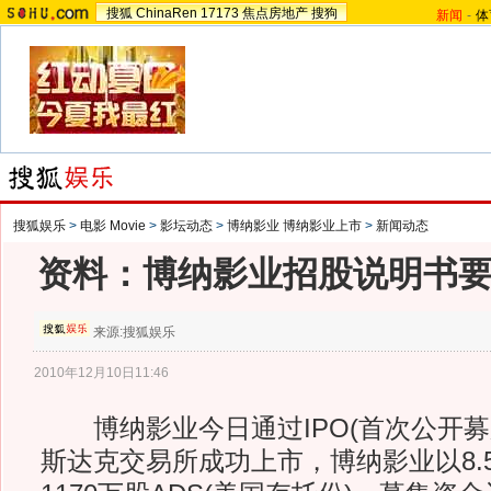
搜狐
ChinaRen
17173
焦点房地产
搜狗
新闻
-
体
搜狐娱乐
>
电影 Movie
>
影坛动态
>
博纳影业 博纳影业上市
>
新闻动态
资料：博纳影业招股说明书
来源:
搜狐娱乐
2010年12月10日11:46
博纳影业今日通过IPO(首次公开募
斯达克交易所成功上市，博纳影业以8.