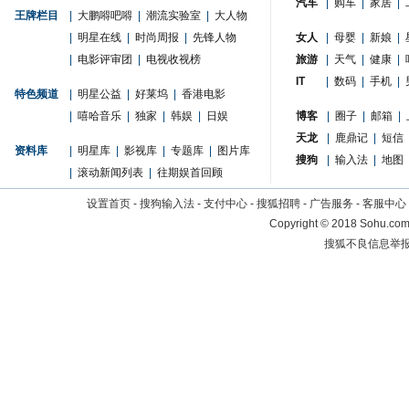
汽车
|
购车
|
家居
|
王牌栏目
|
大鹏嘚吧嘚
|
潮流实验室
|
大人物
|
明星在线
|
时尚周报
|
先锋人物
女人
|
母婴
|
新娘
|
|
电影评审团
|
电视收视榜
旅游
|
天气
|
健康
|
IT
|
数码
|
手机
|
特色频道
|
明星公益
|
好莱坞
|
香港电影
|
嘻哈音乐
|
独家
|
韩娱
|
日娱
博客
|
圈子
|
邮箱
|
天龙
|
鹿鼎记
|
短信
资料库
|
明星库
|
影视库
|
专题库
|
图片库
搜狗
|
输入法
|
地图
|
滚动新闻列表
|
往期娱首回顾
设置首页
-
搜狗输入法
-
支付中心
-
搜狐招聘
-
广告服务
-
客服中心
Copyright
©
2018 Sohu.com 
搜狐不良信息举