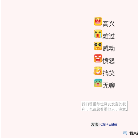
高兴
难过
感动
愤怒
搞笑
无聊
[Ctrl+Enter]
我来