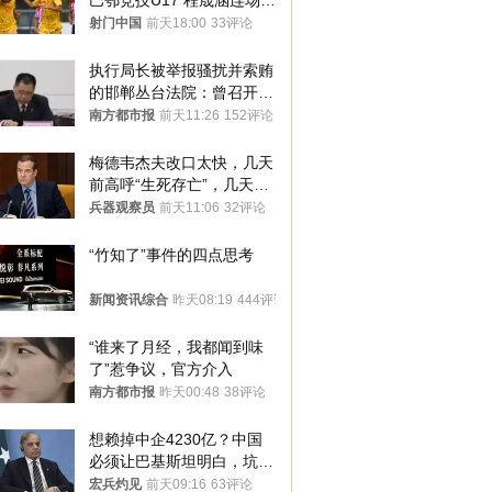
巴鄂竞技U17 程晟涵连场破
门
射门中国
前天18:00
33评论
执行局长被举报骚扰并索贿
的邯郸丛台法院：曾召开警
示教育会
南方都市报
前天11:26
152评论
梅德韦杰夫改口太快，几天
前高呼“生死存亡”，几天后
又换了一个说法
兵器观察员
前天11:06
32评论
“竹知了”事件的四点思考
新闻资讯综合
昨天08:19
444评论
“谁来了月经，我都闻到味
了”惹争议，官方介入
南方都市报
昨天00:48
38评论
想赖掉中企4230亿？中国
必须让巴基斯坦明白，坑中
国人钱的代价！
宏兵灼见
前天09:16
63评论