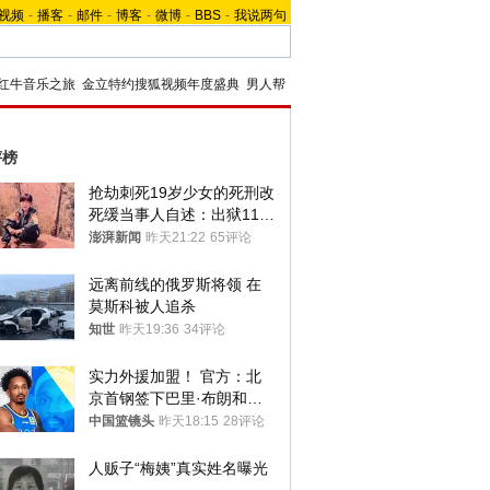
视频
-
播客
-
邮件
-
博客
-
微博
-
BBS
-
我说两句
红牛音乐之旅
金立特约搜狐视频年度盛典
男人帮
评榜
抢劫刺死19岁少女的死刑改
死缓当事人自述：出狱11年
间始终刻意躲避被害人家属
澎湃新闻
昨天21:22
65评论
远离前线的俄罗斯将领 在
莫斯科被人追杀
知世
昨天19:36
34评论
实力外援加盟！ 官方：北
京首钢签下巴里·布朗和桑
普森
中国篮镜头
昨天18:15
28评论
人贩子“梅姨”真实姓名曝光