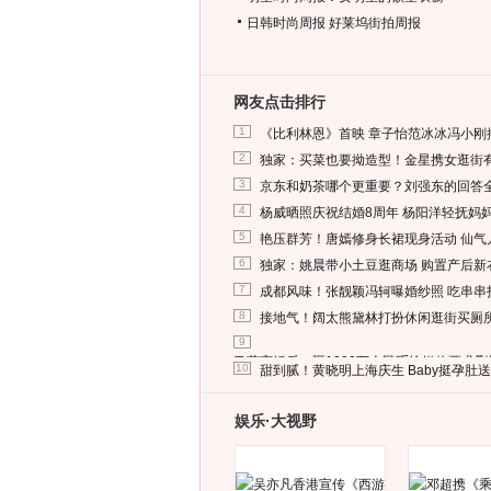
日韩时尚周报
好莱坞街拍周报
网友点击排行
1
《比利林恩》首映 章子怡范冰冰冯小刚
2
独家：买菜也要拗造型！金星携女逛街
3
京东和奶茶哪个更重要？刘强东的回答
4
杨威晒照庆祝结婚8周年 杨阳洋轻抚妈
5
艳压群芳！唐嫣修身长裙现身活动 仙气
6
独家：姚晨带小土豆逛商场 购置产后新
7
成都风味！张靓颖冯轲曝婚纱照 吃串串
8
接地气！阔太熊黛林打扮休闲逛街买厕
9
马蓉离婚后，砸1000万人民币给媒体要求
10
甜到腻！黄晓明上海庆生 Baby挺孕肚
娱乐·大视野