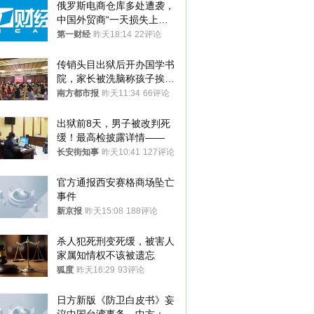
俄罗斯电商仓库多处遭袭，
中国外贸商“一天损失上
万”紧急清仓
第一财经
昨天18:14
22评论
传销头目出狱后开办国学书
院，家长被洗脑称孩子挨打
才有效果
南方都市报
昨天11:34
66评论
出狱前8天，男子被改判死
缓！最高检披露详情——
长安街知事
昨天10:41
127评论
官方通报西安赛格商场坠亡
事件
新京报
昨天15:08
188评论
杀人犯死刑变死缓，被害人
家属知情权不该被遗忘
狐度
昨天16:29
93评论
日方新版《防卫白皮书》妄