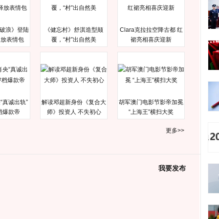
破浪》登陆
《健忘村》舒淇造型颠
Clara克拉拉空降古都 红
释放表情包
覆，“村”出自然美
裙亮相喜庆迎新
“真诚出轨”
解读邓超新身份《复合大
胡军澳门电影节影帝加冕
档爆款帝
师》投资人 不失初心
“上海王”横扫大奖
更多>>
我要发布