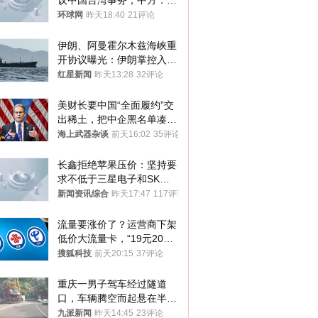
议中国台湾事务，中方：强
烈不满、坚决反对，已向日
环球网
昨天18:40
21评论
方严正交涉
伊朗、阿曼霍尔木兹海峡重
开协议曝光：伊朗掌控入湾
航道，与阿曼平分“服务费”
红星新闻
昨天13:28
32评论
美财长要中国“全面履约”交
出稀土，把中企黑名单凑到
187家，中方做最坏打算
海上武器杂谈
前天16:02
35评论
长鑫拒绝苹果压价：坚持要
求不低于三星电子和SK海
力士
新闻资讯综合
昨天17:47
117评论
流量要涨价了？运营商下架
低价大流量卡，“19元200
G”成为历史
搜狐科技
前天20:15
37评论
重庆一男子驾车经过隧道
口，车辆腾空而起悬在半
空，消防： 2人已送医，正
九派新闻
昨天14:45
23评论