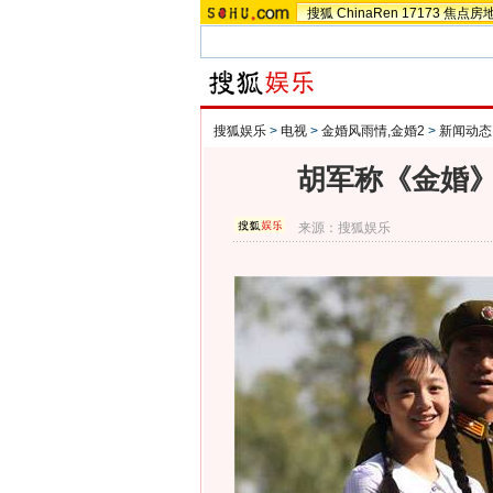
搜狐
ChinaRen
17173
焦点房
搜狐娱乐
>
电视
>
金婚风雨情,金婚2
>
新闻动态
胡军称《金婚》
来源：
搜狐娱乐