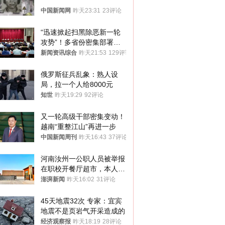
中国新闻网
昨天23:31
23评论
“迅速掀起扫黑除恶新一轮
攻势”！多省份密集部署，
公布举报方式
新闻资讯综合
昨天21:53
129评论
俄罗斯征兵乱象：熟人设
局，拉一个人给8000元
知世
昨天19:29
92评论
又一轮高级干部密集变动！
越南“重整江山”再进一步
中国新闻周刊
昨天16:43
37评论
河南汝州一公职人员被举报
在职校开餐厅超市，本人回
应称“是给别人帮忙”
澎湃新闻
昨天16:02
31评论
45天地震32次 专家：宜宾
地震不是页岩气开采造成的
经济观察报
昨天18:19
28评论