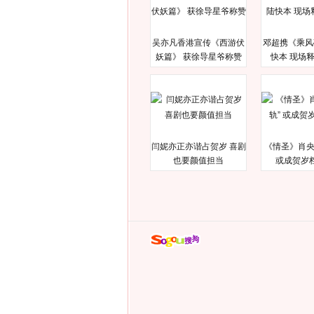
吴亦凡香港宣传《西游伏
邓超携《乘风
妖篇》 获徐导星爷称赞
快本 现场
闫妮亦正亦谐占贺岁 喜剧
《情圣》肖央
也要颜值担当
或成贺岁