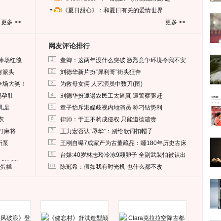
《夏日甜心》：和夏日有关的爱情世界
更多 >>
更多 >>
网友评论排行
1
捧场红毯
董卿：这两年没什么突破 激烈竞争环境令我不安
2
有派头
刘德华新片扮“犀利哥”街头狂奔
3
全场大笑！
为救母女俩 人艺演员中数刀(图)
4
妈孕肚
刘德华扮邋遢农民工太逼真 遭警察驱赶
5
儿足
章子怡斥港媒歧视内地演员 称刁钻势利
6
衣
律师：于正不构成侵权 只能道德谴责
7
打麻将
王力宏否认“辱华”：别给歌词扣帽子
8
所泵
王刚自曝7成家产为古董藏品：睡180年历史古床
9
台媒:40岁林志玲冷冻9颗卵子 全副武装怕被认出
删掉这照片
10
送蛋糕
陈冠希：假如我有时光机 也什么都不改