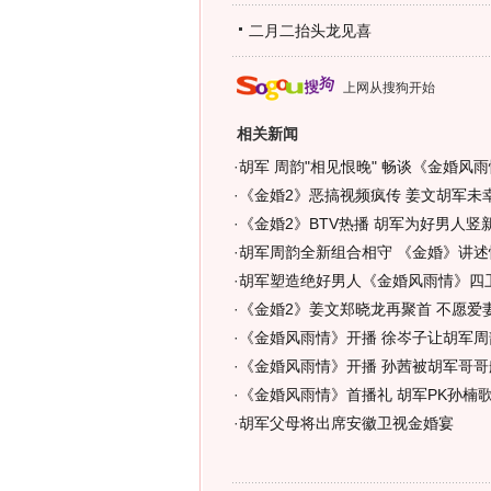
二月二抬头龙见喜
上网从搜狗开始
相关新闻
·
胡军 周韵"相见恨晚" 畅谈《金婚风雨
·
《金婚2》恶搞视频疯传 姜文胡军未
·
《金婚2》BTV热播 胡军为好男人竖新
·
胡军周韵全新组合相守 《金婚》讲述
·
胡军塑造绝好男人《金婚风雨情》四卫
·
《金婚2》姜文郑晓龙再聚首 不愿爱妻
·
《金婚风雨情》开播 徐岑子让胡军周
·
《金婚风雨情》开播 孙茜被胡军哥哥般
·
《金婚风雨情》首播礼 胡军PK孙楠
·
胡军父母将出席安徽卫视金婚宴