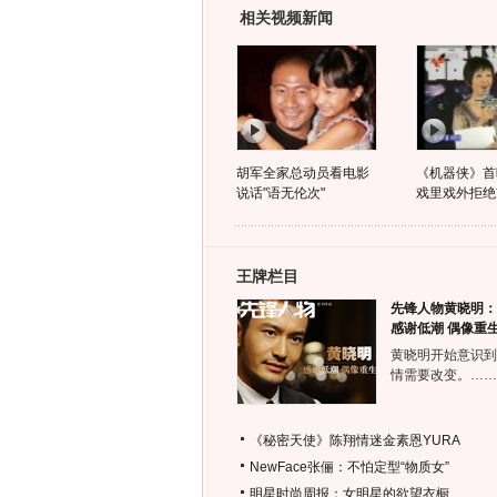
相关视频新闻
胡军全家总动员看电影
《机器侠》首
说话"语无伦次"
戏里戏外拒绝
王牌栏目
先锋人物黄晓明：
感谢低潮 偶像重
黄晓明开始意识到
情需要改变。……
《秘密天使》陈翔情迷金素恩YURA
NewFace张俪：不怕定型“物质女”
明星时尚周报：女明星的欲望衣橱