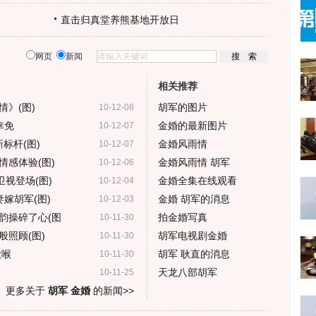
直击归真堂养熊基地开放日
网页
新闻
相关推荐
情》(图)
胡军的图片
10-12-08
幸免
金婚的最新图片
10-12-07
标杆(图)
金婚风雨情
10-12-07
情感体验(图)
金婚风雨情 胡军
10-12-06
视登场(图)
金婚全集在线观看
10-12-04
嫁胡军(图)
金婚 胡军的消息
10-12-03
韵操碎了心(图
拍金婚写真
10-11-30
照顾(图)
胡军电视剧金婚
10-11-30
歌喉
胡军 耿直的消息
10-11-30
天龙八部胡军
10-11-25
更多关于
胡军 金婚
的新闻>>