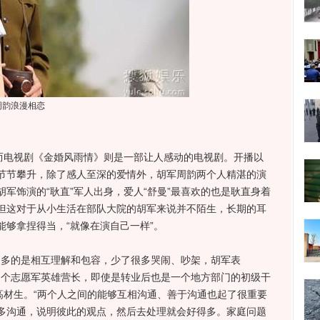
周韵浪漫相恋
电视剧《金婚风雨情》则是一部让人感动的电视剧。开播以
节节攀升，除了感人至深的爱情外，胡军周韵两个人精湛的演
军饰演的“耿直”军人出身，爱人“舒曼”最喜欢的也是耿直身着
但这对于从小生活在部队大院的胡军来说并不陌生，长期的耳
够拿捏得当，“就像在演自己一样”。
更多的是相互理解和包容，少了很多哭闹、吵架，胡军表
”是个志愿军英雄营长，即使是转业后也是一个地方部门的初级干
高材生。“两个人之间的能够互相沟通、善于沟通也起了很重要
多沟通，说明彼此的观点，然后去处理就会好得多。家庭问题