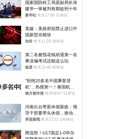
国家国防科工局原副局长张
建华一审被判有期徒刑十年
新华社
昨天17:00
31评论
英媒：美政府拟禁止进口中
国新型光模块
知世
昨天11:25
33评论
第二名被指花钱劝退第一名 
事业编考试还能这么玩
狐度
昨天15:40
40评论
“拒绝20多名中国乘客登
机”，热搜第一！泰国机场
方道歉
南方都市报
昨天08:07
51评论
河南出台带薪休假新政：领
导干部要带头休假，推动全
员应休尽休、休满休足
界面新闻
昨天13:32
160评论
两连胜！U17国足1-0毕尔