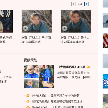
1/3
映式 孙俪
赵薇《花木兰》不惜"毁
赵薇《花木兰》骑术大
胡军
容" 与胡军对峙
进 胡军骑马现意外
视频策划
《大鹏嘚吧嘚》416期
生
杨丽萍提菜篮逛车展 时尚
，有些事
与村姑仅一线之隔…
[详细]
[详细]
《先锋人物》：黄磊不惑之年中的智慧
《综艺马后炮》陈柏霖曝初吻属于范冰冰
《NewFace》：《北爱》导演续集玩穿越