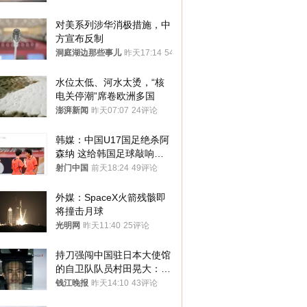
调查原因
对美系列涉华消极措施，中
方宣布反制
洞庭湖边那些事儿
昨天17:14
54评论
水位太低、河水太烫，“核
电关停潮”席卷欧洲多国
澎湃新闻
昨天07:07
24评论
韩媒：中国U17国足绝杀阿
森纳 这给韩国足球敲响了
警钟
射门中国
前天18:24
49评论
外媒：SpaceX火箭残骸即
将撞击月球
光明网
昨天11:40
25评论
持刀强闯中国驻日本大使馆
的自卫队队员村田晃大：对
自己的行为深感后悔；曾申
钱江晚报
昨天14:10
43评论
请保释被驳回