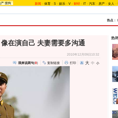
地产
搜狗
新闻
-
体育
-
S
-
娱乐
-
V
-
财经
-
IT
-
汽车
-
房产
-
女人
-
热点：
热
像在演自己 夫妻需要多沟通
2010年12月09日10:32
大
中
我来说两句
(
0
)
复制链接
打印
小