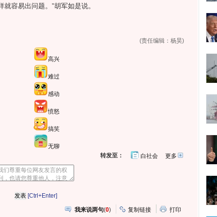
样就容易出问题。”胡军如是说。
(责任编辑：杨昊)
高兴
难过
感动
愤怒
搞笑
无聊
转发至：
白社会
更多
开
心
人
网
人
豆
网
瓣
爱
分
[Ctrl+Enter]
享
我来说两句
(
0
)
复制链接
打印