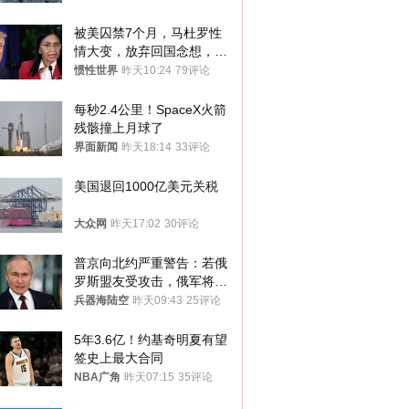
被美囚禁7个月，马杜罗性
情大变，放弃回国念想，最
后嘱托已公开
惯性世界
昨天10:24
79评论
每秒2.4公里！SpaceX火箭
残骸撞上月球了
界面新闻
昨天18:14
33评论
美国退回1000亿美元关税
大众网
昨天17:02
30评论
普京向北约严重警告：若俄
罗斯盟友受攻击，俄军将动
用核武器保护
兵器海陆空
昨天09:43
25评论
5年3.6亿！约基奇明夏有望
签史上最大合同
NBA广角
昨天07:15
35评论