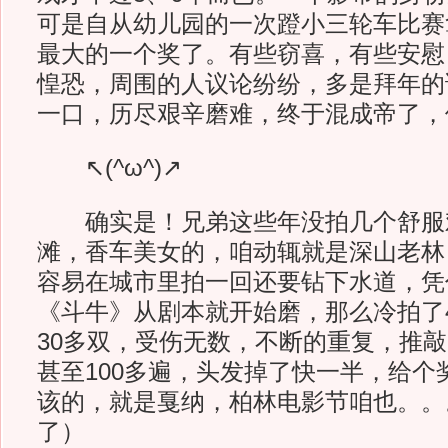
可是自从幼儿园的一次蹬小三轮车比赛
最大的一个奖了。有些窃喜，有些安慰
惶恐，周围的人议论纷纷，多是拜年的
一口，历尽艰辛磨难，终于混成帝了，
↖(^ω^)↗
确实是！兄弟这些年没拍几个舒服
滩，香车美女的，咱动辄就是深山老林
容易在城市里拍一回还要钻下水道，凭
《斗牛》从剧本就开始磨，那么冷拍了
30多双，受伤无数，不断的重复，推
甚至100多遍，头发掉了快一半，给个
该的，就是戛纳，柏林电影节咱也。。
了）