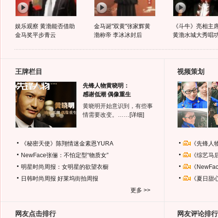
娱乐观察 黄渤能否借助
金马诞"双黄"张家辉黄
《斗牛》亮相主
金马奖平步青云
渤称帝 李冰冰封后
黄渤水城大秀唱
王牌栏目
视频策划
先锋人物黄晓明：
感谢低潮 偶像重生
黄晓明开始意识到，有些事
情需要改变。……
[详细]
《秘密天使》陈翔情迷金素恩YURA
《先锋人
NewFace张俪：不怕定型“物质女”
《综艺马
明星时尚周报：女明星的欲望衣橱
《NewF
日韩时尚周报
好莱坞街拍周报
《夏日甜
更多 >>
网友点击排行
网友评论排行