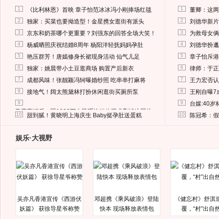
1
1
《比利林恩》首映 章子怡范冰冰冯小刚捧场红毯
董卿：这两
2
2
独家：买菜也要拗造型！金星携女逛街有派头
刘德华新片
3
3
京东和奶茶哪个更重要？刘强东的回答全场大笑！
为救母女俩
4
4
杨威晒照庆祝结婚8周年 杨阳洋轻抚妈妈孕肚
刘德华扮邋
5
5
艳压群芳！唐嫣修身长裙现身活动 仙气儿足
章子怡斥港
6
6
独家：姚晨带小土豆逛商场 购置产后新衣
律师：于正
7
7
成都风味！张靓颖冯轲曝婚纱照 吃串串打麻将
王力宏否认
8
8
接地气！阔太熊黛林打扮休闲逛街买厕所泵
王刚自曝7
9
9
台媒:40
马蓉离婚后，砸1000万人民币给媒体要求删掉这照片
10
10
甜到腻！黄晓明上海庆生 Baby挺孕肚送蛋糕
陈冠希：假
娱乐·大视野
吴亦凡香港宣传《西游伏
邓超携《乘风破浪》登陆
《健忘村》舒淇
妖篇》 获徐导星爷称赞
快本 现场释放表情包
覆，“村”出自