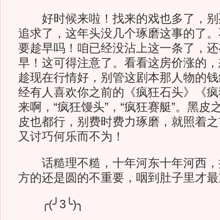
好时候来啦！找来的戏也多了，别
追求了，这年头没几个琢磨这事的了。
要趁早吗！咱已经没沾上这一条了，还
早！这可得注意了。看看这房价涨的，
趁现在行情好，别管这剧本那人物的钱
经有人喜欢你之前的《疯狂石头》《疯
来啊，“疯狂馒头”，“疯狂赛艇”。黑
皮也都行，别费时费力琢磨，就照着之
又讨巧何乐而不为！
话糙理不糙，十年河东十年河西，
方的还是圆的不重要，咽到肚子里才最
╭(╯3╰)╮