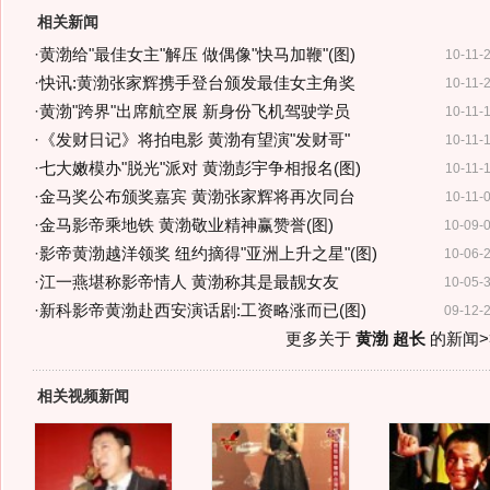
相关新闻
·
黄渤给"最佳女主"解压 做偶像"快马加鞭"(图)
10-11-
·
快讯:黄渤张家辉携手登台颁发最佳女主角奖
10-11-
·
黄渤"跨界"出席航空展 新身份飞机驾驶学员
10-11-
·
《发财日记》将拍电影 黄渤有望演"发财哥"
10-11-
·
七大嫩模办"脱光"派对 黄渤彭宇争相报名(图)
10-11-
·
金马奖公布颁奖嘉宾 黄渤张家辉将再次同台
10-11-
·
金马影帝乘地铁 黄渤敬业精神赢赞誉(图)
10-09-
·
影帝黄渤越洋领奖 纽约摘得"亚洲上升之星"(图)
10-06-
·
江一燕堪称影帝情人 黄渤称其是最靓女友
10-05-
·
新科影帝黄渤赴西安演话剧:工资略涨而已(图)
09-12-
更多关于
黄渤 超长
的新闻>
相关视频新闻