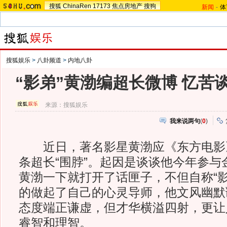
搜狐
ChinaRen
17173
焦点房地产
搜狗
新闻
-
体
搜狐娱乐
>
八卦频道
>
内地八卦
“影弟”黄渤编超长微博 忆苦
来源：
搜狐娱乐
我来说两句
(
0
)
近日，著名影星黄渤应《东方电影
条超长“围脖”。起因是谈谈他今年参与
黄渤一下就打开了话匣子，不但自称“影
的做起了自己的心灵导师，他文风幽默
态度端正谦虚，但才华横溢四射，更让
睿智和理智。