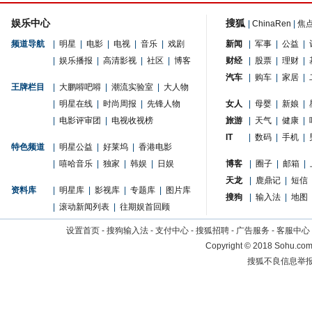
娱乐中心
搜狐
|
ChinaRen
|
焦
频道导航
|
明星
|
电影
|
电视
|
音乐
|
戏剧
新闻
|
军事
|
公益
|
|
娱乐播报
|
高清影视
|
社区
|
博客
财经
|
股票
|
理财
|
汽车
|
购车
|
家居
|
王牌栏目
|
大鹏嘚吧嘚
|
潮流实验室
|
大人物
|
明星在线
|
时尚周报
|
先锋人物
女人
|
母婴
|
新娘
|
|
电影评审团
|
电视收视榜
旅游
|
天气
|
健康
|
IT
|
数码
|
手机
|
特色频道
|
明星公益
|
好莱坞
|
香港电影
|
嘻哈音乐
|
独家
|
韩娱
|
日娱
博客
|
圈子
|
邮箱
|
天龙
|
鹿鼎记
|
短信
资料库
|
明星库
|
影视库
|
专题库
|
图片库
搜狗
|
输入法
|
地图
|
滚动新闻列表
|
往期娱首回顾
设置首页
-
搜狗输入法
-
支付中心
-
搜狐招聘
-
广告服务
-
客服中心
Copyright
©
2018 Sohu.com 
搜狐不良信息举