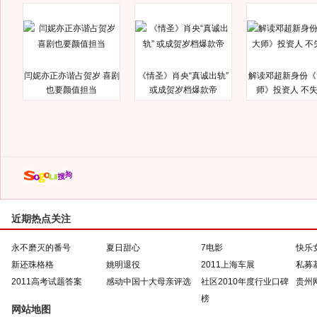
闫妮亦正亦谐占贺岁 喜剧
《情圣》肖央“真诚出轨”
解读邓超新身份《
也要颜值担当
或成贺岁档爆款帝
师》投资人 不
近期热点关注
永不磨灭的番号
夏日甜心
7电影
快乐
新还珠格格
姚明退役
2011上海车展
私募
2011高考试题答案
感动中国十大母亲评选
社区2010年度行业口碑
贵州
榜
网站地图