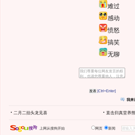
难过
感动
愤怒
搞笑
无聊
[Ctrl+Enter]
我来
二月二抬头龙见喜
直击归真堂养
上网从搜狗开始
网页
新闻