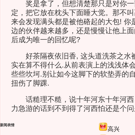
奖是拿了，但想清楚那只是对你一
定，把它放在枕头下面睡大觉。那不叫
来会发现满头都是被他硌起的大包! 你
边的伙伴越来越多，还是慢慢让他上面
后成为唯一的回忆呢?
好茶隔夜依旧香, 这头道洗茶之水
实在算不得什么.从前表演上的浅浅体
些些坎坷.别让如今这脚下的软垫弄的自
扭伤了脚踝.
话糙理不糙，说十年河东十年河西
力急游的话到不到得了河西怕还是个问
新闻表情
高兴