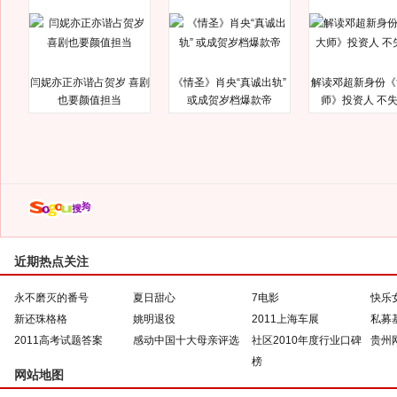
闫妮亦正亦谐占贺岁 喜剧
《情圣》肖央“真诚出轨”
解读邓超新身份《
也要颜值担当
或成贺岁档爆款帝
师》投资人 不
近期热点关注
永不磨灭的番号
夏日甜心
7电影
快乐
新还珠格格
姚明退役
2011上海车展
私募
2011高考试题答案
感动中国十大母亲评选
社区2010年度行业口碑
贵州
榜
网站地图