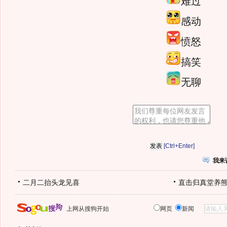
难过
感动
愤怒
搞笑
无聊
[Ctrl+Enter]
我来
二月二抬头龙见喜
直击归真堂养
上网从搜狗开始
网页
新闻