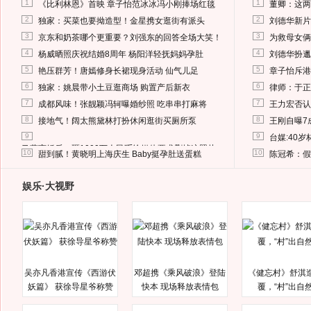
1
1
《比利林恩》首映 章子怡范冰冰冯小刚捧场红毯
董卿：这两
2
2
独家：买菜也要拗造型！金星携女逛街有派头
刘德华新片
3
3
京东和奶茶哪个更重要？刘强东的回答全场大笑！
为救母女俩
4
4
杨威晒照庆祝结婚8周年 杨阳洋轻抚妈妈孕肚
刘德华扮邋
5
5
艳压群芳！唐嫣修身长裙现身活动 仙气儿足
章子怡斥港
6
6
独家：姚晨带小土豆逛商场 购置产后新衣
律师：于正
7
7
成都风味！张靓颖冯轲曝婚纱照 吃串串打麻将
王力宏否认
8
8
接地气！阔太熊黛林打扮休闲逛街买厕所泵
王刚自曝7
9
9
台媒:40
马蓉离婚后，砸1000万人民币给媒体要求删掉这照片
10
10
甜到腻！黄晓明上海庆生 Baby挺孕肚送蛋糕
陈冠希：假
娱乐·大视野
吴亦凡香港宣传《西游伏
邓超携《乘风破浪》登陆
《健忘村》舒淇
妖篇》 获徐导星爷称赞
快本 现场释放表情包
覆，“村”出自