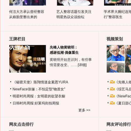
何洁大方承认曾经整容
艺人整容话题引发关注
学术界大腕纪连海
从娘胎里整出来的
明星热议众说纷纭
行"整容医生
王牌栏目
视频策划
先锋人物黄晓明：
感谢低潮 偶像重生
黄晓明开始意识到，有些事
情需要改变。……
[详细]
《秘密天使》陈翔情迷金素恩YURA
《先锋人
NewFace张俪：不怕定型“物质女”
《综艺马
明星时尚周报：女明星的欲望衣橱
《NewF
日韩时尚周报
好莱坞街拍周报
《夏日甜
更多 >>
网友点击排行
网友评论排行