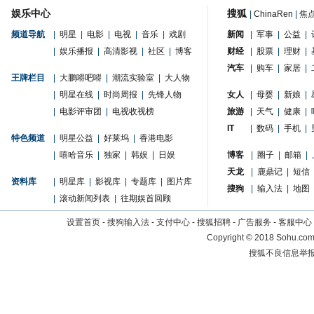
娱乐中心
搜狐
|
ChinaRen
|
焦
频道导航
|
明星
|
电影
|
电视
|
音乐
|
戏剧
新闻
|
军事
|
公益
|
|
娱乐播报
|
高清影视
|
社区
|
博客
财经
|
股票
|
理财
|
汽车
|
购车
|
家居
|
王牌栏目
|
大鹏嘚吧嘚
|
潮流实验室
|
大人物
|
明星在线
|
时尚周报
|
先锋人物
女人
|
母婴
|
新娘
|
|
电影评审团
|
电视收视榜
旅游
|
天气
|
健康
|
IT
|
数码
|
手机
|
特色频道
|
明星公益
|
好莱坞
|
香港电影
|
嘻哈音乐
|
独家
|
韩娱
|
日娱
博客
|
圈子
|
邮箱
|
天龙
|
鹿鼎记
|
短信
资料库
|
明星库
|
影视库
|
专题库
|
图片库
搜狗
|
输入法
|
地图
|
滚动新闻列表
|
往期娱首回顾
设置首页
-
搜狗输入法
-
支付中心
-
搜狐招聘
-
广告服务
-
客服中心
Copyright
©
2018 Sohu.com 
搜狐不良信息举