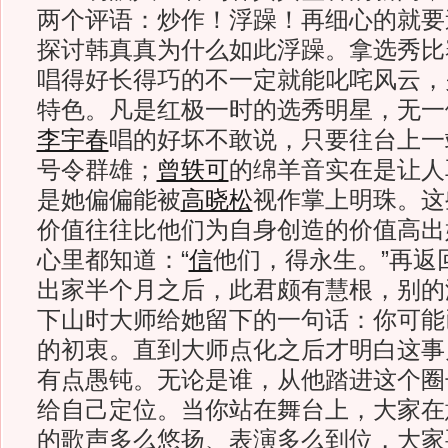
两个评语：炒作！浮躁！再细心的就要
探讨韩真真为什么如此浮躁。拿选秀比
唱得好长得巧的不一定就能叱咤风云，
特色。凡是红极一时的选秀明星，无一
李宇春
唱的好坏不敢说，只要往台上一
号令群雄；
曾轶可
的绵羊音实在是让人
是她偏偏能被
高晓松
视作掌上明珠。这
价值往往比他们为自身创造的价值高出
心里都知道：“
信
他们，得永生。”再返
出家半个月之后，此君颇有慧根，别的
下山时大师给她留下的一句话：你可能
的初衷。直到大师点化之后才明白这事
有点愚钝。无论是谁，从他踏进这个圈
给自己定位。当你站在舞台上，大家在
的歌声多么悠扬、表演多么到位，大家