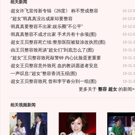
相关新闻
·
超女许飞宣传新专辑《26度》 称不赞成整容
10-12-
·
"超女"韩真真没出成家却要整容
10-12-
·
韩真真要整容不出家:娱乐圈"不公平"
10-12-
·
韩真真整容不成才出家 手术共有十余项(图)
10-12-
·
超女王贝整容死亡续:整形医院被疑涂改执照(图)
10-11-
·
由王贝整容致死谈"超女们"到底怎么了(图)
10-11-
·
"超女"王贝整容致死敲警钟 内心比脸蛋更重要
10-11-
·
超女王贝整容意外致死 血的教训愿逝者安息
10-11-
·
一声叹息:"超女"整容香消玉殒(图)
10-11-
·
超女王贝整容致死 曾和李宇春分到一组(图)
10-11-
更多关于
整容 超女
的新闻>
相关视频新闻