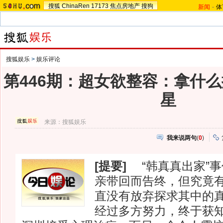
搜狐
ChinaRen
17173
焦点房地产
搜狗
新闻
-
体
搜狐娱乐
>
娱乐评论
第446期：超女欲整容：拿什
星
来源：
搜狐娱乐
我来说两句
(
0
)
[提要]
“韩真真出家”事
亲带回而告终，但究竟
直没有放弃探求其中的
经过多方努力，终于获