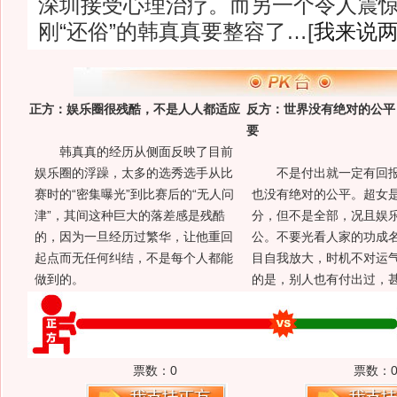
深圳接受心理治疗。而另一个令人震
刚“还俗”的韩真真要整容了…[
我来说
正方：娱乐圈很残酷，不是人人都适应
反方：世界没有绝对的公平
要
韩真真的经历从侧面反映了目前
娱乐圈的浮躁，太多的选秀选手从比
不是付出就一定有回报
赛时的“密集曝光”到比赛后的“无人问
也没有绝对的公平。超女
津”，其间这种巨大的落差感是残酷
分，但不是全部，况且娱
的，因为一旦经历过繁华，让他重回
公。不要光看人家的功成
起点而无任何纠结，不是每个人都能
目自我放大，时机不对运
做到的。
的是，别人也有付出过，
票数：
0
票数：