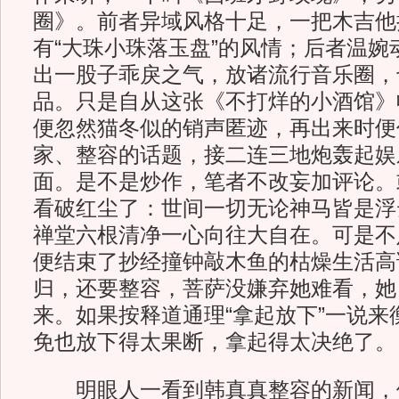
圈》。前者异域风格十足，一把木吉他
有“大珠小珠落玉盘”的风情；后者温婉
出一股子乖戾之气，放诸流行音乐圈，
品。只是自从这张《不打烊的小酒馆》
便忽然猫冬似的销声匿迹，再出来时便
家、整容的话题，接二连三地炮轰起娱
面。是不是炒作，笔者不改妄加评论。
看破红尘了：世间一切无论神马皆是浮
禅堂六根清净一心向往大自在。可是不
便结束了抄经撞钟敲木鱼的枯燥生活高
归，还要整容，菩萨没嫌弃她难看，她
来。如果按释道通理“拿起放下”一说来
免也放下得太果断，拿起得太决绝了。
明眼人一看到韩真真整容的新闻，