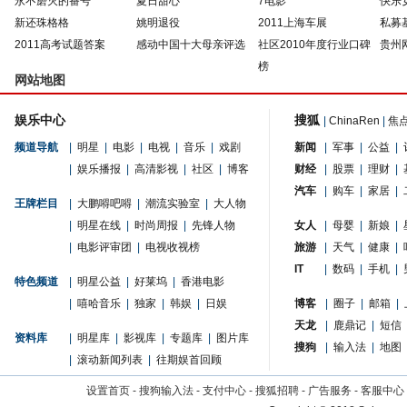
永不磨灭的番号
夏日甜心
7电影
快乐
新还珠格格
姚明退役
2011上海车展
私募
2011高考试题答案
感动中国十大母亲评选
社区2010年度行业口碑
贵州
榜
网站地图
娱乐中心
搜狐
|
ChinaRen
|
焦
频道导航
|
明星
|
电影
|
电视
|
音乐
|
戏剧
新闻
|
军事
|
公益
|
|
娱乐播报
|
高清影视
|
社区
|
博客
财经
|
股票
|
理财
|
汽车
|
购车
|
家居
|
王牌栏目
|
大鹏嘚吧嘚
|
潮流实验室
|
大人物
|
明星在线
|
时尚周报
|
先锋人物
女人
|
母婴
|
新娘
|
|
电影评审团
|
电视收视榜
旅游
|
天气
|
健康
|
IT
|
数码
|
手机
|
特色频道
|
明星公益
|
好莱坞
|
香港电影
|
嘻哈音乐
|
独家
|
韩娱
|
日娱
博客
|
圈子
|
邮箱
|
天龙
|
鹿鼎记
|
短信
资料库
|
明星库
|
影视库
|
专题库
|
图片库
搜狗
|
输入法
|
地图
|
滚动新闻列表
|
往期娱首回顾
设置首页
-
搜狗输入法
-
支付中心
-
搜狐招聘
-
广告服务
-
客服中心