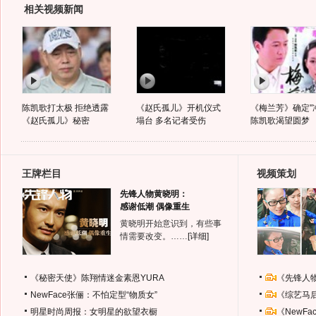
相关视频新闻
陈凯歌打太极 拒绝透露
《赵氏孤儿》开机仪式
《梅兰芳》确定"
《赵氏孤儿》秘密
塌台 多名记者受伤
陈凯歌渴望圆梦
王牌栏目
视频策划
先锋人物黄晓明：
感谢低潮 偶像重生
黄晓明开始意识到，有些事
情需要改变。……
[详细]
《秘密天使》陈翔情迷金素恩YURA
《先锋人
NewFace张俪：不怕定型“物质女”
《综艺马
明星时尚周报：女明星的欲望衣橱
《NewF