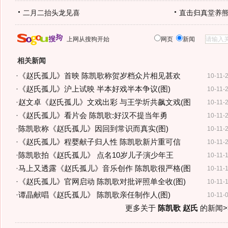
二月二抬头龙见喜
直击归真堂养
上网从搜狗开始
网页
新闻
相关新闻
·
《赵氏孤儿》首映 陈凯歌称贺岁档众片相见甚欢
10-11-
·
《赵氏孤儿》沪上试映 半本好戏半本争议(图)
10-11-
·
赵文卓《赵氏孤儿》文戏出彩 与王学圻共飙文戏(图
10-11-
·
《赵氏孤儿》看片会 陈凯歌:好汉不提当年勇
10-11-
·
陈凯歌称《赵氏孤儿》因回到常识而真实(图)
10-11-
·
《赵氏孤儿》程婴献子归人性 陈凯歌新片重可信
10-11-
·
陈凯歌拍《赵氏孤儿》 点名10岁儿子演少年王
10-11-
·
马上又透露《赵氏孤儿》音乐创作 陈凯歌很严格(图
10-11-
·
《赵氏孤儿》官网启动 陈凯歌对批评照单全收(图)
10-11-
·
谭晶献唱《赵氏孤儿》 陈凯歌亲任制作人(图)
10-11-
更多关于
陈凯歌 赵氏
的新闻>