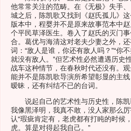
他常常关注的范畴。在《无极》失手、
城之后，陈凯歌又找到《赵氏孤儿》这
版本中，程婴并不是原来故事范本中赵
个平民草泽医生。卷入了赵氏的灭门事
合。葛优与海清这对老夫少妻之外，还
词：“敌人是谁，你还有敌人吗？”“你
就没有敌人。”但艺术性必然遭遇历史
战车这种情节，在春秋时代还没有。观
能并不是陈凯歌导演所希望彰显的主线
暧昧，还有纠结不已的台词。
说起自己的艺术性与历史性，陈凯歌
我像黑泽明，我真不敢，没人家那么厉
认“瑕疵肯定有，老虎都有打盹的时候
虎。算是对得起我自己。”