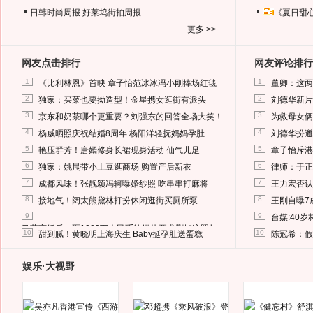
日韩时尚周报
好莱坞街拍周报
《夏日甜
更多 >>
网友点击排行
网友评论排行
1
1
《比利林恩》首映 章子怡范冰冰冯小刚捧场红毯
董卿：这两
2
2
独家：买菜也要拗造型！金星携女逛街有派头
刘德华新片
3
3
京东和奶茶哪个更重要？刘强东的回答全场大笑！
为救母女俩
4
4
杨威晒照庆祝结婚8周年 杨阳洋轻抚妈妈孕肚
刘德华扮邋
5
5
艳压群芳！唐嫣修身长裙现身活动 仙气儿足
章子怡斥港
6
6
独家：姚晨带小土豆逛商场 购置产后新衣
律师：于正
7
7
成都风味！张靓颖冯轲曝婚纱照 吃串串打麻将
王力宏否认
8
8
接地气！阔太熊黛林打扮休闲逛街买厕所泵
王刚自曝7
9
9
台媒:40
马蓉离婚后，砸1000万人民币给媒体要求删掉这照片
10
10
甜到腻！黄晓明上海庆生 Baby挺孕肚送蛋糕
陈冠希：假
娱乐·大视野