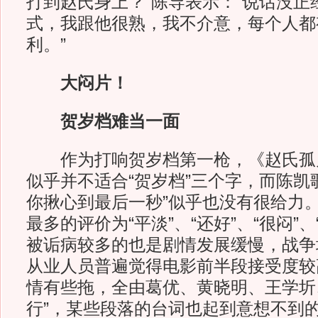
打到赵氏身上？”陈导表示：“说话没正
式，我跟他很熟，我不介意，每个人都
利。”
大闷片！
贺岁档难当一面
作为打响贺岁档第一枪，《赵氏孤
似乎并不适合“贺岁档”三个字，而陈凯
你揪心到最后一秒”似乎也没有很给力
最多的评价为“平淡”、“还好”、“很闷”
被诟病较多的也是剧情发展缓慢，战争
从业人员普遍觉得电影前半段接受度较
情有些拖，全由葛优、黄晓明、王学圻
行”，某些段落的台词也起到意想不到的