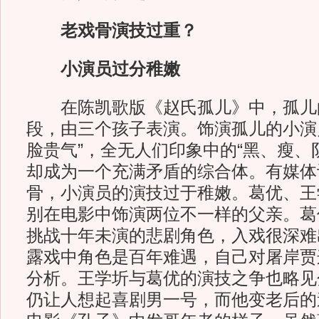
老戏骨演技过重？
小演员过分稚嫩
在陈凯歌版《赵氏孤儿》中，孤儿
段，由三个孩子表演。饰演孤儿的小演
脸贵气”，全无人们印象中的“黑、瘦、
却成为一个充满矛盾的综合体。有媒体
骨，小演员的演技过于稚嫩。葛优、王
别在电影中饰演两位不一样的父亲。葛
挑战十年未演的悲剧角色，入戏很深难
露戏中角色是百年难遇，自己对屠岸贾
分析。王学圻与葛优的演技之争也略见
仍让人想起喜剧男一号，而他变老后的