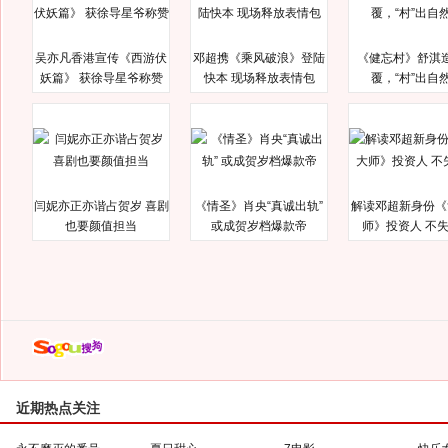
吴亦凡香港宣传《西游伏
邓超携《乘风破浪》登陆
《健忘村》舒淇
妖篇》 获徐导星爷称赞
快本 现场释放表情包
覆，“村”出自
闫妮亦正亦谐占贺岁 喜剧
《情圣》肖央“真诚出轨”
解读邓超新身份《
也要颜值担当
或成贺岁档爆款帝
师》投资人 不
近期热点关注