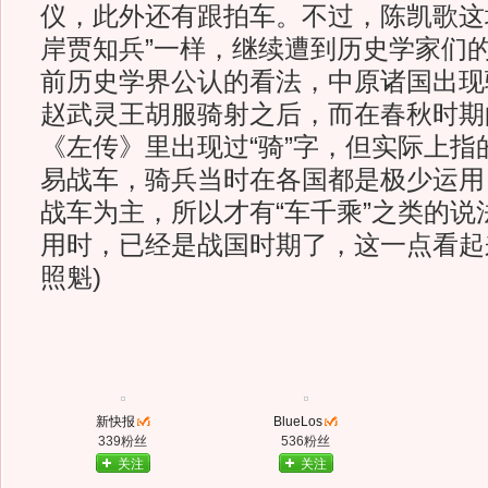
仪，此外还有跟拍车。不过，陈凯歌这
岸贾知兵”一样，继续遭到历史学家们
前历史学界公认的看法，中原诸国出现
赵武灵王胡服骑射之后，而在春秋时期
《左传》里出现过“骑”字，但实际上指
易战车，骑兵当时在各国都是极少运用
战车为主，所以才有“车千乘”之类的说
用时，已经是战国时期了，这一点看起来
照魁)
新快报
BlueLos
339粉丝
536粉丝
关注
关注