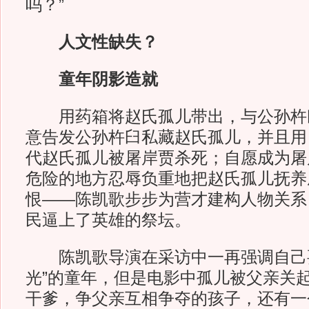
吗？”
人文性缺失？
童年阴影造就
用药箱将赵氏孤儿带出，与公孙杵
意告发公孙杵臼私藏赵氏孤儿，并且用
代赵氏孤儿被屠岸贾杀死；自愿成为屠
危险的地方忍辱负重地把赵氏孤儿抚养
恨——陈凯歌步步为营才建构人物关系
民逼上了英雄的祭坛。
陈凯歌导演在采访中一再强调自己要
光”的童年，但是电影中孤儿被父亲关
干爹，争父亲互相争夺的孩子，还有一个