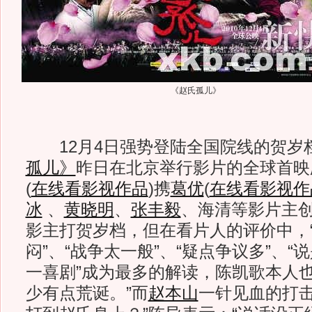
《赵氏孤儿》
12月4日强势登陆全国院线的贺岁
孤儿》
昨日在北京举行影片的全球首映
(
在线看影视作品
)
携
葛优
(
在线看影视作
冰
、
黄晓明
、
张丰毅
、海清等影片主
影主打贺岁档，但在看片人的评价中，“
闷”、“战争太一般”、“疑点争议多”、
一喜剧”成为最多的解读，陈凯歌本人也
少有点荒诞。”而
赵本山
一针见血的打击