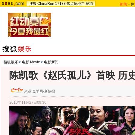
搜狐
ChinaRen
17173
焦点房地产
搜狗
新闻
-
体
搜狐娱乐
>
电影 Movie
>
电影新闻
陈凯歌《赵氏孤儿》首映 历
来源:
金羊网-新快报
2010年11月27日09:30