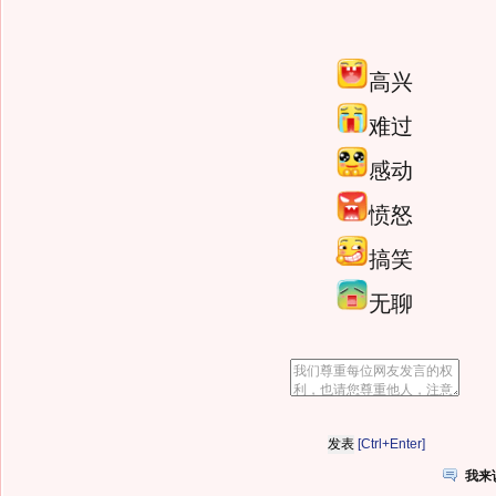
高兴
难过
感动
愤怒
搞笑
无聊
[Ctrl+Enter]
我来