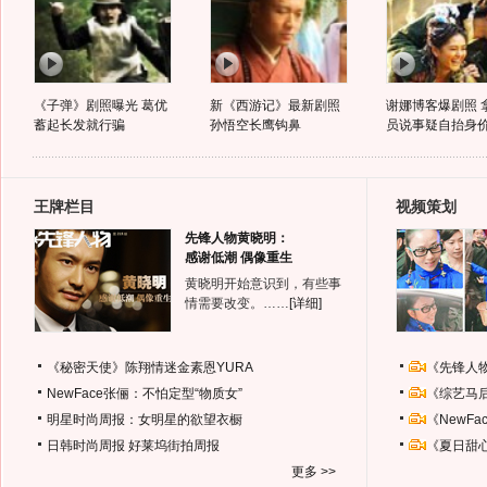
《子弹》剧照曝光 葛优
新《西游记》最新剧照
谢娜博客爆剧照 
蓄起长发就行骗
孙悟空长鹰钩鼻
员说事疑自抬身
王牌栏目
视频策划
先锋人物黄晓明：
感谢低潮 偶像重生
黄晓明开始意识到，有些事
情需要改变。……
[详细]
《秘密天使》陈翔情迷金素恩YURA
《先锋人
NewFace张俪：不怕定型“物质女”
《综艺马
明星时尚周报：女明星的欲望衣橱
《NewF
日韩时尚周报
好莱坞街拍周报
《夏日甜
更多 >>