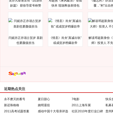
吴亦凡香港宣传《西游伏
邓超携《乘风破浪》登陆
《健忘村》舒淇
妖篇》 获徐导星爷称赞
快本 现场释放表情包
覆，“村”出自
闫妮亦正亦谐占贺岁 喜剧
《情圣》肖央“真诚出轨”
解读邓超新身份《
也要颜值担当
或成贺岁档爆款帝
师》投资人 不
近期热点关注
永不磨灭的番号
夏日甜心
7电影
快乐
新还珠格格
姚明退役
2011上海车展
私募
2011高考试题答案
感动中国十大母亲评选
社区2010年度行业口碑
贵州