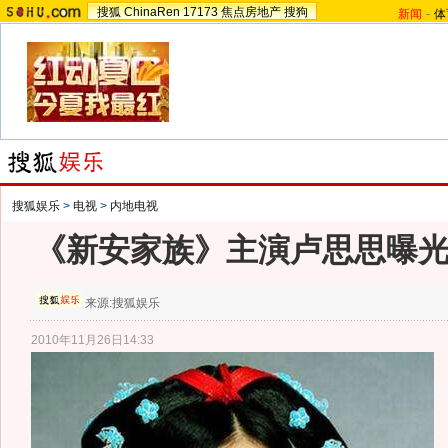
搜狐
ChinaRen
17173
焦点房地产
搜狗
新闻
-
体
搜狐娱乐
>
电视
>
内地电视
《新安家族》主演卢思思曝
来源:
搜狐娱乐
2010年11月26日14:33