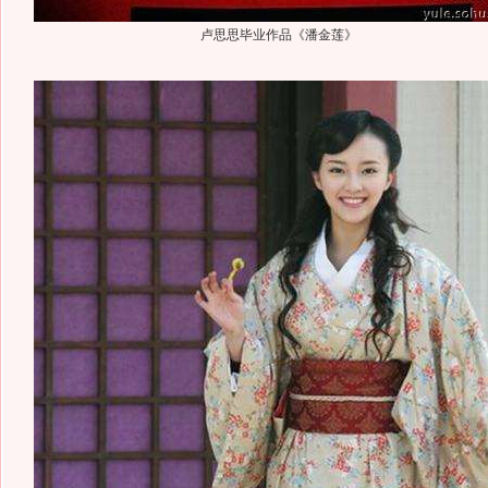
卢思思毕业作品《潘金莲》