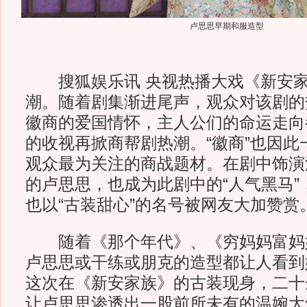
卢思思早期和服造型
搜狐娱乐讯 央视热播大戏《新安家
潮。随着剧集渐进尾声，观众对该剧的
徽商的爱国情怀，主人公们的命运走向
的收视再掀商帮剧热潮。“徽商”也因此
观众最为关注的商战题材。在剧中饰演
的卢思思，也成为此剧中的“人气黑马”
也以“古装甜心”的名号被网友大加赞赏
随着《那个年代》、《穷妈妈富妈
卢思思或干练或朋克的造型都让人看到
这次在《新安家族》的古装现身，二十
让卢思思渗透出一股前所未有的温婉大