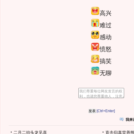
高兴
难过
感动
愤怒
搞笑
无聊
[Ctrl+Enter]
我来
二月二抬头龙见喜
直击归真堂养