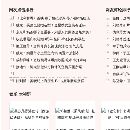
网友点击排行
网友评论排行
1
1
《比利林恩》首映 章子怡范冰冰冯小刚捧场红毯
董卿：这两
2
2
独家：买菜也要拗造型！金星携女逛街有派头
刘德华新片
3
3
京东和奶茶哪个更重要？刘强东的回答全场大笑！
为救母女俩
4
4
杨威晒照庆祝结婚8周年 杨阳洋轻抚妈妈孕肚
刘德华扮邋
5
5
艳压群芳！唐嫣修身长裙现身活动 仙气儿足
章子怡斥港
6
6
独家：姚晨带小土豆逛商场 购置产后新衣
律师：于正
7
7
成都风味！张靓颖冯轲曝婚纱照 吃串串打麻将
王力宏否认
8
8
接地气！阔太熊黛林打扮休闲逛街买厕所泵
王刚自曝7
9
9
台媒:40
马蓉离婚后，砸1000万人民币给媒体要求删掉这照片
10
10
甜到腻！黄晓明上海庆生 Baby挺孕肚送蛋糕
陈冠希：假
娱乐·大视野