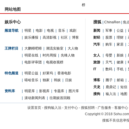
榜
网站地图
娱乐中心
搜狐
|
ChinaRen
|
焦
频道导航
|
明星
|
电影
|
电视
|
音乐
|
戏剧
新闻
|
军事
|
公益
|
|
娱乐播报
|
高清影视
|
社区
|
博客
财经
|
股票
|
理财
|
汽车
|
购车
|
家居
|
王牌栏目
|
大鹏嘚吧嘚
|
潮流实验室
|
大人物
|
明星在线
|
时尚周报
|
先锋人物
女人
|
母婴
|
新娘
|
|
电影评审团
|
电视收视榜
旅游
|
天气
|
健康
|
IT
|
数码
|
手机
|
特色频道
|
明星公益
|
好莱坞
|
香港电影
|
嘻哈音乐
|
独家
|
韩娱
|
日娱
博客
|
圈子
|
邮箱
|
天龙
|
鹿鼎记
|
短信
资料库
|
明星库
|
影视库
|
专题库
|
图片库
搜狗
|
输入法
|
地图
|
滚动新闻列表
|
往期娱首回顾
设置首页
-
搜狗输入法
-
支付中心
-
搜狐招聘
-
广告服务
-
客服中心
Copyright
©
2018 Sohu.com 
搜狐不良信息举