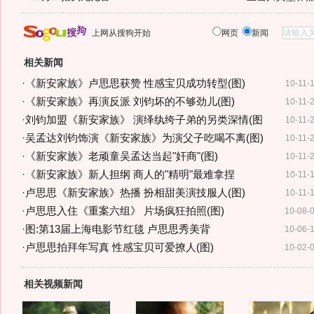
上网从搜狗开始
网页
新闻
相关新闻
·
《新安家族》卢思思获赞 性感宝贝成功转型(图)
10-11-
·
《新安家族》再演反派 刘钧坏的不够劲儿(图)
10-11-
·
刘钧加盟《新安家族》 演绎纨绔子弟的另类深情(图
10-11-
·
吴孟达刘钧饰演《新安家族》为演父子吃喝不离(图)
10-11-
·
《新安家族》老顽童吴孟达当起"奸商"(图)
10-11-
·
《新安家族》新人担纲 商人的"精明"最难拿捏
10-11-
·
卢思思《新安家族》热播 扮相甜美演技服人(图)
10-11-
·
卢思思入住《重案六组》 片场疯狂拍照(图)
10-08-
·
图:第13届上海电影节红毯 卢思思秀美背
10-06-
·
卢思思拍拜年写真 性感宝贝可爱撩人(图)
10-02-
相关视频新闻