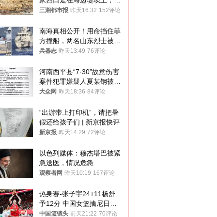
家四口走在海边堤坝上，其
中9岁男孩被巨浪卷入海
三湘都市报
昨天16:32
152评论
中，搜救仍在进行
南海真相公开！用命挡住菲
方撞船，两名山东烈士被授
武警最高荣誉
兵器志
昨天13:49
76评论
河南西平县“7·30”故意伤害
案件犯罪嫌疑人夏某钢被抓
获
大众网
昨天18:36
84评论
“出游带上打印机”，请把暑
假还给孩子们 | 新京报快评
新京报
昨天14:29
72评论
以色列媒体：穆杰塔巴被紧
急送医，情况危急
观察者网
昨天10:19
167评论
热身赛-张子宇24+11杨舒
予12分 中国女篮擒尼日利
亚
中国篮镜头
前天21:22
70评论