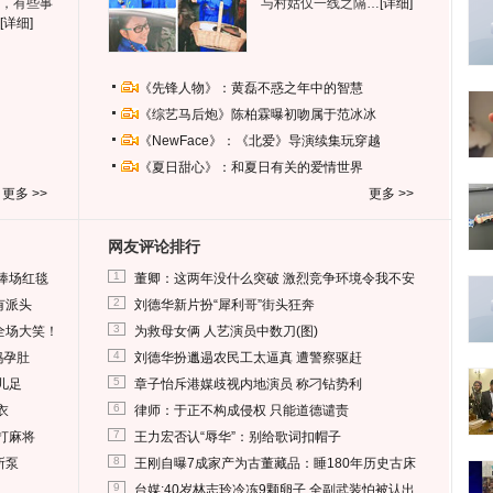
，有些事
与村姑仅一线之隔…
[详细]
[详细]
《先锋人物》：黄磊不惑之年中的智慧
《综艺马后炮》陈柏霖曝初吻属于范冰冰
《NewFace》：《北爱》导演续集玩穿越
《夏日甜心》：和夏日有关的爱情世界
更多 >>
更多 >>
网友评论排行
1
捧场红毯
董卿：这两年没什么突破 激烈竞争环境令我不安
2
有派头
刘德华新片扮“犀利哥”街头狂奔
3
全场大笑！
为救母女俩 人艺演员中数刀(图)
4
妈孕肚
刘德华扮邋遢农民工太逼真 遭警察驱赶
5
儿足
章子怡斥港媒歧视内地演员 称刁钻势利
6
衣
律师：于正不构成侵权 只能道德谴责
7
打麻将
王力宏否认“辱华”：别给歌词扣帽子
8
所泵
王刚自曝7成家产为古董藏品：睡180年历史古床
9
台媒:40岁林志玲冷冻9颗卵子 全副武装怕被认出