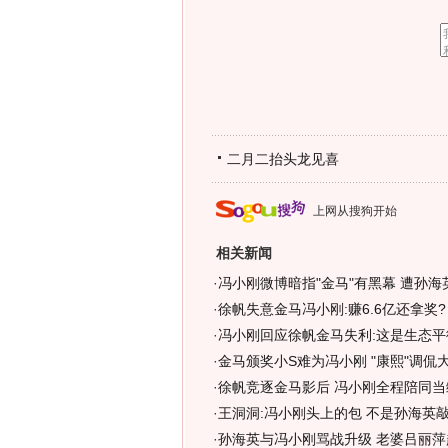
二月二抬头龙见喜
上网从搜狗开始
相关新闻
·
冯小刚微博暗指"金马"有黑幕 遭孙海英
·
徐帆失意金马冯小刚:赚6.6亿还拿奖?
·
冯小刚回应徐帆金马失利:这是生态平
·
金马颁奖小S难为冯小刚 "康熙"调侃大
·
徐帆竞逐金马影后 冯小刚全程陪同当
·
王洞洞:冯小刚头上的包 不是孙海英敲
·
孙海英与冯小刚骂战升级 老婆吕丽萍