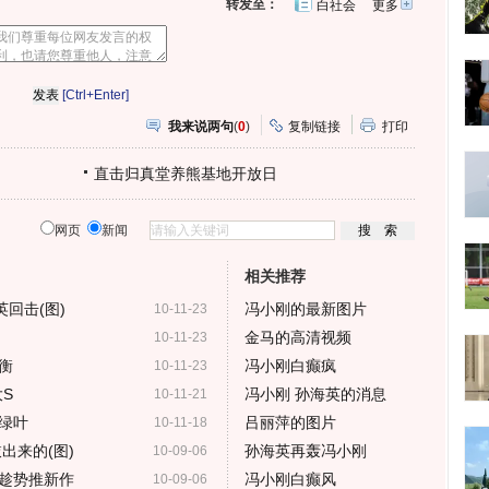
转发至：
白社会
更多
开
心
人
网
人
豆
网
瓣
爱
分
[Ctrl+Enter]
享
我来说两句
(
0
)
复制链接
打印
直击归真堂养熊基地开放日
网页
新闻
相关推荐
回击(图)
冯小刚的最新图片
10-11-23
金马的高清视频
10-11-23
衡
冯小刚白癫疯
10-11-23
S
冯小刚 孙海英的消息
10-11-21
绿叶
吕丽萍的图片
10-11-18
出来的(图)
孙海英再轰冯小刚
10-09-06
趁势推新作
冯小刚白癫风
10-09-06