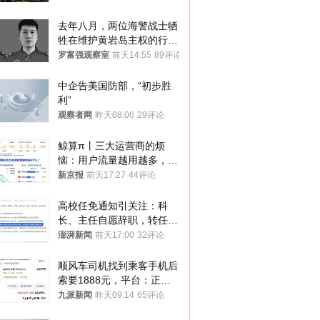
去年八月，两位海警战士牺
牲在维护黄岩岛主权的行动
中
罗富强观察室
前天14:55
89评论
中企告美国防部，“初步胜
利”
观察者网
昨天08:06
29评论
鲸算π丨三大运营商的烦
恼：用户流量越用越多，收
入却越来越少
新京报
前天17:27
44评论
高校任免通知引关注：科
长、主任自愿辞职，转任思
政辅导员
澎湃新闻
前天17:00
32评论
顺风车司机找到乘客手机后
索要1888元，平台：正和
司机沟通协商
九派新闻
昨天09:14
65评论