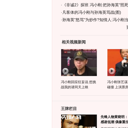
·
《非诚2》探班 冯小刚:把孙海英"照死
·
凡客体的冯小刚与孙海英骂战(图)
·
孙海英"怒骂"为炒作?知情人:冯小刚当
相关视频新闻
冯小刚回应狂妄说 想挑
冯小刚张艺谋
战我的请同天上映
碰撞 上演票
王牌栏目
先锋人物黄晓明：
感谢低潮 偶像重