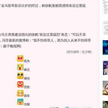
金马影帝影后出炉的经过，称徐帆落败因感情表达过显猛
主席黄建业指出的徐帆“表达过显猛烈”表态：“可以不喜
，冯导最新的微博称：“我不怕得罪人，因为别人从来不怕得罪
源：扬子晚报网)
(责任编辑：史少楠)
高兴
难过
感动
愤怒
搞笑
无聊