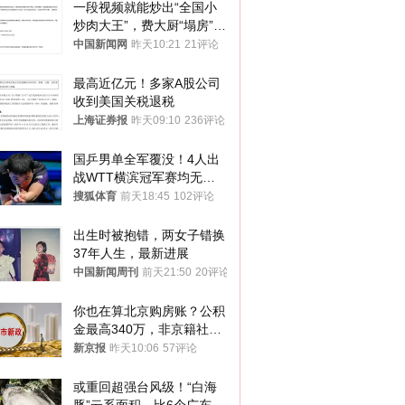
一段视频就能炒出“全国小
炒肉大王”，费大厨“塌房”了
吗？
中国新闻网
昨天10:21
21评论
最高近亿元！多家A股公司
收到美国关税退税
上海证券报
昨天09:10
236评论
国乒男单全军覆没！4人出
战WTT横滨冠军赛均无缘
八强
搜狐体育
前天18:45
102评论
出生时被抱错，两女子错换
37年人生，最新进展
中国新闻周刊
前天21:50
20评论
你也在算北京购房账？公积
金最高340万，非京籍社保
1年
新京报
昨天10:06
57评论
或重回超强台风级！“白海