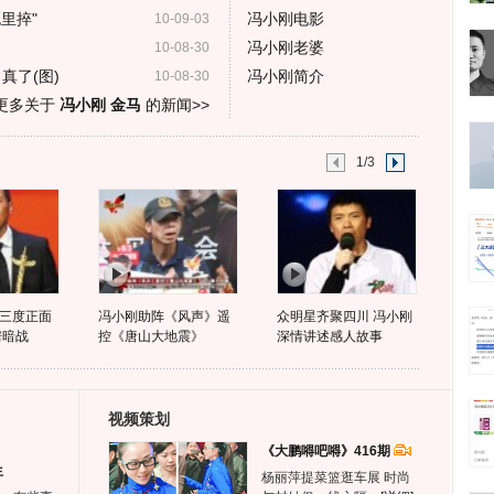
里捽"
冯小刚电影
10-09-03
冯小刚老婆
10-08-30
真了(图)
冯小刚简介
10-08-30
更多关于
冯小刚 金马
的新闻>>
1/3
三度正面
冯小刚助阵《风声》遥
众明星齐聚四川 冯小刚
房暗战
控《唐山大地震》
深情讲述感人故事
视频策划
《大鹏嘚吧嘚》416期
生
杨丽萍提菜篮逛车展 时尚