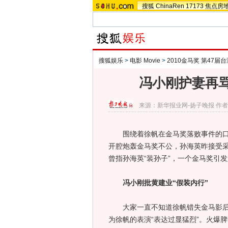
搜狐
ChinaRen
17173
焦点房
搜狐娱乐
>
电影 Movie
>
2010金马奖 第47届
冯小刚护妻再骂
来源：
新华报业网-扬子晚报
作者
围绕着徐帆在金马奖落败事件的口水
开腔炮轰金马奖不公，孙海英昨接受采
曾指孙海英“装孙子”，一个金马奖引
冯小刚批黄建业“假装内行”
大家一直不知道徐帆错失金马影后的
为徐帆的表演“表达过显猛烈”。火爆