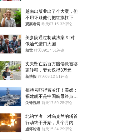
越南出版业出了个大案，但
不用怀疑他们把红旗扛下去
的决心
观察者网
昨天07:15
33评论
美参院通过制裁法案 针对
俄油气进口大国
知世
昨天09:17
51评论
丈夫坠亡后百万赔偿款被婆
家转移，妻女仅得3万元
新快报
昨天09:12
51评论
福特号吓得冒冷汗！美媒：
福建舰不是中国航母终点，
而是新起点！
尖锋视野
前天17:59
25评论
北约学者：对乌克兰的斩首
行动终于开始，几个月内乌
将投降
虚怀论语
前天15:34
29评论