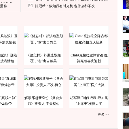
删掉这照片
10
送蛋糕
陈冠希：假如我有时光机 也什么都不改
破浪》登陆
《健忘村》舒淇造型颠
Clara克拉拉空降古都 红
释放表情包
覆，“村”出自然美
裙亮相喜庆迎新
“真诚出轨”
解读邓超新身份《复合大
胡军澳门电影节影帝加冕
档爆款帝
师》投资人 不失初心
“上海王”横扫大奖
更多>>