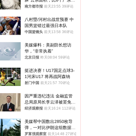
豚”云系面积，比6个广东还
大！深圳官方：注意这件事
南方都市报
前天23:55
39评论
八村塁/河村出战世预赛 中
国男篮错过最强日本队
中国篮镜头
前天13:58
36评论
美媒爆料：美副防长想访
华，“非常执着”
北京日报
昨天08:04
59评论
挺进决赛！U17国足点球3-
1河床U17 将再战阿森纳
射门中国
前天21:57
70评论
因严重违纪违法 金融监管
总局原局长李云泽被罢免全
国人大代表
经济观察报
前天16:24
112评论
美媒帮中国数出2850枚导
弹，一对比伊朗这组数据，
发现出大事了
罗富强观察室
前天14:48
27评论