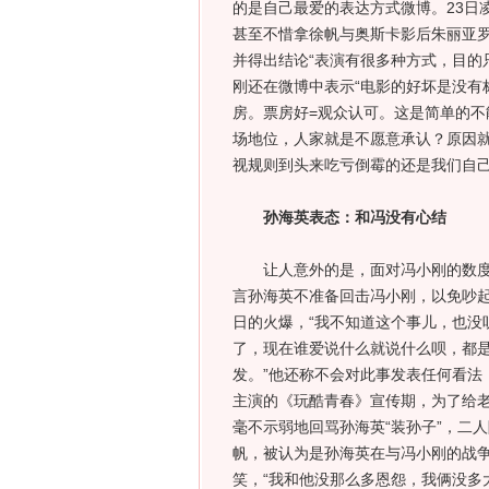
的是自己最爱的表达方式微博。23日
甚至不惜拿徐帆与奥斯卡影后朱丽亚罗
并得出结论“表演有很多种方式，目的
刚还在微博中表示“电影的好坏是没有
房。票房好=观众认可。这是简单的
场地位，人家就是不愿意承认？原因
视规则到头来吃亏倒霉的还是我们自己
孙海英表态：和冯没有心结
让人意外的是，面对冯小刚的数度炮
言孙海英不准备回击冯小刚，以免吵
日的火爆，“我不知道这个事儿，也没
了，现在谁爱说什么就说什么呗，都
发。”他还称不会对此事发表任何看法
主演的《玩酷青春》宣传期，为了给老
毫不示弱地回骂孙海英“装孙子”，二
帆，被认为是孙海英在与冯小刚的战争
笑，“我和他没那么多恩怨，我俩没多