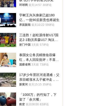
获“统计学界的诺贝尔奖”
环球网
前天14:57
30评论
宇树王兴兴身家已超180
亿，一批90后新贵也将诞生
界面新闻
前天10:22
59评论
三连胜！赵松源传射U17国
足2-1勒沃库森U17 淘汰赛
将战河床
射门中国
3天前
57评论
泰国女公务员精致妆容爆
红，本人回应批评：不喜欢
就别看
观察者网
3天前
73评论
17岁少年景区河道遇难：父
亲目睹涨水儿子被冲走，当
地排除上游泄洪，家属盼厘
新黄河
前天15:15
35评论
清责任
「1000万」的竹知了，下
架了「余大嘴」
豹变
前天08:00
83评论