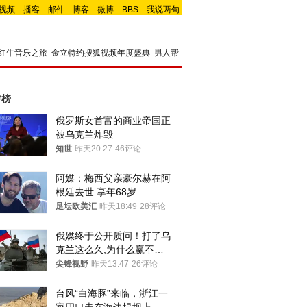
视频
-
播客
-
邮件
-
博客
-
微博
-
BBS
-
我说两句
红牛音乐之旅
金立特约搜狐视频年度盛典
男人帮
评榜
俄罗斯女首富的商业帝国正
被乌克兰炸毁
知世
昨天20:27
46评论
阿媒：梅西父亲豪尔赫在阿
根廷去世 享年68岁
足坛欧美汇
昨天18:49
28评论
俄媒终于公开质问！打了乌
克兰这么久,为什么赢不了?
答案令人沉默
尖锋视野
昨天13:47
26评论
台风“白海豚”来临，浙江一