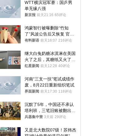
WTT横滨冠军赛：国乒男
单无缘八强
新京报
前天21:16
65评论
鸿蒙智行被曝删除“竹知
了”风波公告后又恢复 官媒
曾力挺：劝华为要大度的，
有料新语
前天16:07
216评论
你们适不适合？
继大白兔奶糖冰淇淋在美国
火了之后，其糖纸又火了！
海外博主盛赞：平面设计经
红星新闻
前天12:28
40评论
典之作
河南“三支一扶”笔试成绩作
废，8月22日重新组织笔试
界面新闻
前天17:30
118评论
沉默了5年，中国还不承认
塔利班，三笔旧账被翻出，
最大风险出现
兵器集中营
3天前
29评论
又是北大数院07级！苏炜杰