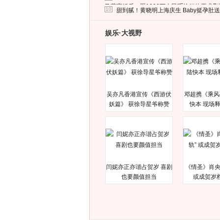
马蓉离婚后，砸1000万人民币给媒体要求
10
甜到腻！黄晓明上海庆生 Baby挺孕肚
娱乐·大视野
吴亦凡香港宣传《西游伏
邓超携《乘风
妖篇》 获徐导星爷称赞
快本 现场
闫妮亦正亦谐占贺岁 喜剧
《情圣》肖央
也要颜值担当
或成贺岁