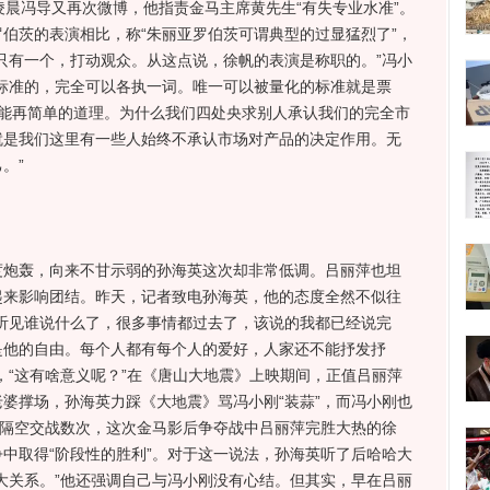
凌晨冯导又再次微博，他指责金马主席黄先生“有失专业水准”。
伯茨的表演相比，称“朱丽亚罗伯茨可谓典型的过显猛烈了”，
只有一个，打动观众。从这点说，徐帆的表演是称职的。”冯小
标准的，完全可以各执一词。唯一可以被量化的标准就是票
不能再简单的道理。为什么我们四处央求别人承认我们的完全市
就是我们这里有一些人始终不承认市场对产品的决定作用。无
。”
轰，向来不甘示弱的孙海英这次却非常低调。吕丽萍也坦
起来影响团结。昨天，记者致电孙海英，他的态度全然不似往
听见谁说什么了，很多事情都过去了，该说的我都已经说完
是他的自由。每个人都有每个人的爱好，人家还不能抒发抒
，“这有啥意义呢？”在《唐山大地震》上映期间，正值吕丽萍
婆撑场，孙海英力踩《大地震》骂冯小刚“装蒜”，而冯小刚也
人隔空交战数次，这次金马影后争夺战中吕丽萍完胜大热的徐
中取得“阶段性的胜利”。对于这一说法，孙海英听了后哈哈大
大关系。”他还强调自己与冯小刚没有心结。但其实，早在吕丽