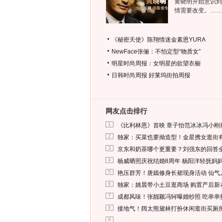
黄晓明开始意识到
情需要改变。……
《秘密天使》陈翔情迷金素恩YURA
NewFace张俪：不怕定型“物质女”
明星时尚周报：女明星的欲望衣橱
日韩时尚周报
好莱坞街拍周报
网友点击排行
1
《比利林恩》首映 章子怡范冰冰冯小刚
2
独家：买菜也要拗造型！金星携女逛街
3
京东和奶茶哪个更重要？刘强东的回答
4
杨威晒照庆祝结婚8周年 杨阳洋轻抚妈
5
艳压群芳！唐嫣修身长裙现身活动 仙气
6
独家：姚晨带小土豆逛商场 购置产后新
7
成都风味！张靓颖冯轲曝婚纱照 吃串串
8
接地气！阔太熊黛林打扮休闲逛街买厕
9