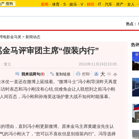
地产
搜狗
新闻
-
体育
-
S
-
娱乐
-
V
-
财经
-
IT
-
汽车
-
房产
-
女人
-
热点：
台湾电影金马奖
>
新闻动态
热
金马评审团主席“假装内行”
：童立
2010年11月24日10:05
大
中
我来说两句
(
0
)
复制链接
打印
小
仗一直还在微博上延续着。“微博斗士”冯小刚导演昨天再度
访时表态和冯小刚没有心结,但难免会让人联想到之前冯小刚
发人间百态，冯小刚和孙海英这场护妻大战不知何时能落幕。
理由，直到冯小刚更新微博。原来金马主席黄建业先生认
脾气的冯小刚火了，“您可以不喜欢但是别假装内行”。冯导选择