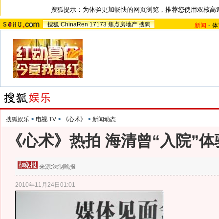
搜狐提示：为体验更加畅快的网页浏览，推荐您使用双核高
搜狐
ChinaRen
17173
焦点房地产
搜狗
新闻
-
体
搜狐娱乐
>
电视 TV
>
《心术》
>
新闻动态
《心术》热拍 海清曾“入院”
来源:
法制晚报
2010年11月24日01:01