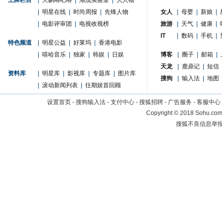
王牌栏目
|
大鹏嘚吧嘚
|
潮流实验室
|
大人物
|
明星在线
|
时尚周报
|
先锋人物
女人
|
母婴
|
新娘
|
|
电影评审团
|
电视收视榜
旅游
|
天气
|
健康
|
IT
|
数码
|
手机
|
特色频道
|
明星公益
|
好莱坞
|
香港电影
|
嘻哈音乐
|
独家
|
韩娱
|
日娱
博客
|
圈子
|
邮箱
|
天龙
|
鹿鼎记
|
短信
资料库
|
明星库
|
影视库
|
专题库
|
图片库
搜狗
|
输入法
|
地图
|
滚动新闻列表
|
往期娱首回顾
设置首页
-
搜狗输入法
-
支付中心
-
搜狐招聘
-
广告服务
-
客服中心
Copyright
©
2018 Sohu.com 
搜狐不良信息举