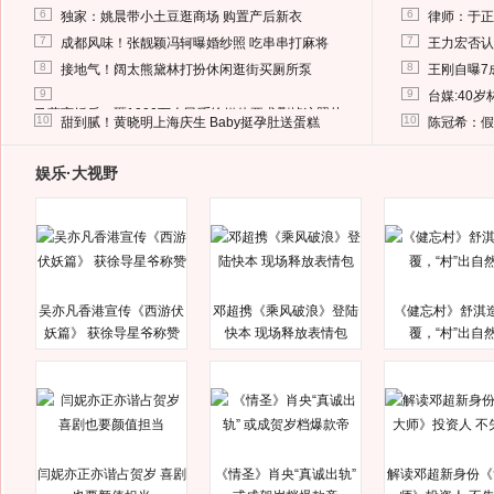
6
6
独家：姚晨带小土豆逛商场 购置产后新衣
律师：于正
7
7
成都风味！张靓颖冯轲曝婚纱照 吃串串打麻将
王力宏否认
8
8
接地气！阔太熊黛林打扮休闲逛街买厕所泵
王刚自曝7
9
9
台媒:40
马蓉离婚后，砸1000万人民币给媒体要求删掉这照片
10
10
甜到腻！黄晓明上海庆生 Baby挺孕肚送蛋糕
陈冠希：假
娱乐·大视野
吴亦凡香港宣传《西游伏
邓超携《乘风破浪》登陆
《健忘村》舒淇
妖篇》 获徐导星爷称赞
快本 现场释放表情包
覆，“村”出自
闫妮亦正亦谐占贺岁 喜剧
《情圣》肖央“真诚出轨”
解读邓超新身份《