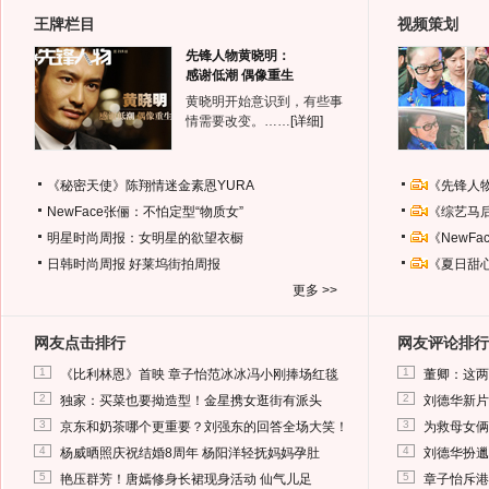
王牌栏目
视频策划
先锋人物黄晓明：
感谢低潮 偶像重生
黄晓明开始意识到，有些事
情需要改变。……
[详细]
《秘密天使》陈翔情迷金素恩YURA
《先锋人
NewFace张俪：不怕定型“物质女”
《综艺马
明星时尚周报：女明星的欲望衣橱
《NewF
日韩时尚周报
好莱坞街拍周报
《夏日甜
更多 >>
网友点击排行
网友评论排行
1
1
《比利林恩》首映 章子怡范冰冰冯小刚捧场红毯
董卿：这两
2
2
独家：买菜也要拗造型！金星携女逛街有派头
刘德华新片
3
3
京东和奶茶哪个更重要？刘强东的回答全场大笑！
为救母女俩
4
4
杨威晒照庆祝结婚8周年 杨阳洋轻抚妈妈孕肚
刘德华扮邋
5
5
艳压群芳！唐嫣修身长裙现身活动 仙气儿足
章子怡斥港