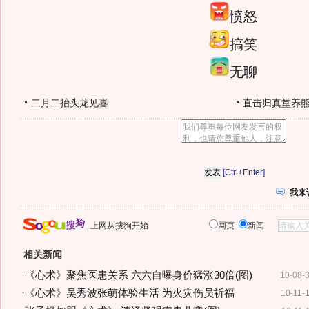
愤怒
搞笑
无聊
二月二抬头龙见喜
直击归真堂养
[Ctrl+Enter]
我来
上网从搜狗开始
网页
新闻
相关新闻
·
《心术》聚焦医患关系 六六自曝身价猛涨30倍(图)
10-08-
·
《心术》吴秀波张萌体验生活 为火灾伤员祈福
10-11-