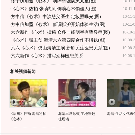
·
张子枫加盟《心术》 演绎坚强病患儿童(图)
10-11-
·
《心术》热拍 张萌胡可饰演心术俏佳人(图)
10-11-
·
方中信《心术》中演慈父医生 定妆照曝光(图)
10-11-
·
方中信加盟《心术》 低调抵沪开始体验生活(图)
10-11-
·
六六新作《心术》揭秘 众多一线明星有望客串(图)
10-10-
·
《心术》曝主创 海清六六第四度合作不谈钱(图)
10-08-
·
六六《心术》仍由海清主演 新剧关注医患关系(图)
10-08-
·
六六新作《心术》描写别样医患关系
10-08-
相关视频新闻
《后厨》停拍 海清将拍
海清出席颁奖 坐地铁赶
海清-生活女代表
《心术》
往现场