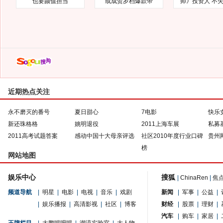
也要颜值担当
或成贺岁档爆款帝
师》投资人 不
近期热点关注
永不磨灭的番号
夏日甜心
7电影
快乐
新还珠格格
姚明退役
2011上海车展
私募
2011高考试题答案
感动中国十大母亲评选
社区2010年度行业口碑
贵州
榜
网站地图
娱乐中心
搜狐
|
ChinaRen
|
焦
频道导航
|
明星
|
电影
|
电视
|
音乐
|
戏剧
新闻
|
军事
|
公益
|
|
娱乐播报
|
高清影视
|
社区
|
博客
财经
|
股票
|
理财
|
汽车
|
购车
|
家居
|