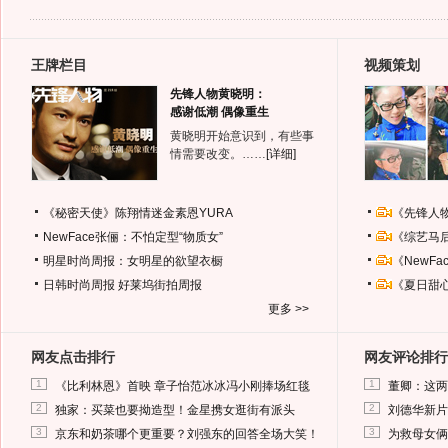
王牌栏目
视频策划
先锋人物黄晓明：
感谢低潮 偶像重生
黄晓明开始意识到，有些事
情需要改变。……
[详细]
《秘密天使》陈翔情迷金素恩YURA
《先锋人
NewFace张俪：不怕定型“物质女”
《综艺马
明星时尚周报：女明星的欲望衣橱
《NewF
日韩时尚周报
好莱坞街拍周报
《夏日甜
更多 >>
网友点击排行
网友评论排行
1
1
《比利林恩》首映 章子怡范冰冰冯小刚捧场红毯
董卿：这两
2
2
独家：买菜也要拗造型！金星携女逛街有派头
刘德华新片
3
3
京东和奶茶哪个更重要？刘强东的回答全场大笑！
为救母女俩