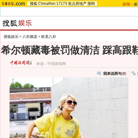
搜狐
ChinaRen
17173
焦点房地产
搜狗
新闻
-
体
搜狐娱乐
>
八卦频道
>
欧美八卦
希尔顿藏毒被罚做清洁 踩高跟鞋
来源：
中国新闻网
我来说两句
(
0
)