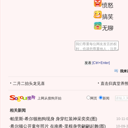
愤怒
搞笑
无聊
[Ctrl+Enter]
我来
二月二抬头龙见喜
直击归真堂养
上网从搜狗开始
网页
新闻
相关新闻
·
帕里斯-希尔顿抱狗现身 身穿红装神采奕奕(图)
10-11-
·
希尔顿公开童年照片 在南希-里根身旁翩翩起舞(图)
10-09-