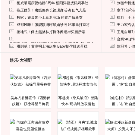
4
4
杨威晒照庆祝结婚8周年 杨阳洋轻抚妈妈孕肚
刘德华扮邋
5
5
艳压群芳！唐嫣修身长裙现身活动 仙气儿足
章子怡斥港
6
6
独家：姚晨带小土豆逛商场 购置产后新衣
律师：于正
7
7
成都风味！张靓颖冯轲曝婚纱照 吃串串打麻将
王力宏否认
8
8
接地气！阔太熊黛林打扮休闲逛街买厕所泵
王刚自曝7
9
9
台媒:40
马蓉离婚后，砸1000万人民币给媒体要求删掉这照片
10
10
甜到腻！黄晓明上海庆生 Baby挺孕肚送蛋糕
陈冠希：假
娱乐·大视野
吴亦凡香港宣传《西游伏
邓超携《乘风破浪》登陆
《健忘村》舒淇
妖篇》 获徐导星爷称赞
快本 现场释放表情包
覆，“村”出自