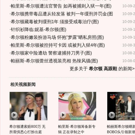
·
帕里斯-希尔顿遭法官警告 如再被捕则入狱一年(图)
10-09-
·
希尔顿携带毒品遭从轻发落 被判一年缓刑并罚金(图
10-09-
·
希尔顿藏毒被判缓刑1年 须接受戒毒治疗(图)
10-09-
·
针织衫降临:妮基-希尔顿(图)
10-09-
·
希尔顿粉嫩装扮游马场 怀抱"梦露"晒私房照(图)
10-09-
·
帕里斯-希尔顿被控持可卡因 或被判入狱4年(图)
10-08-
·
希尔顿家中险遭劫 警察逮捕持刀男子(图)
10-08-
·
帕丽斯-希尔顿蕾丝透视装亮相 热辣风骚(图)
10-08-
更多关于
希尔顿 高跟鞋
的新闻>
相关视频新闻
希尔顿遭索赔800万 无
帕里斯·希尔顿筹备新专
帕丽斯希尔顿晒
所畏惧悉心打扮出庭
辑 正在录制之中
BOBO头引领新