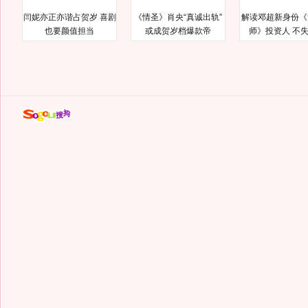
闫妮亦正亦谐占贺岁 喜剧
《情圣》肖央“真诚出轨”
解读邓超新身份《
也要颜值担当
或成贺岁档爆款帝
师》投资人 不