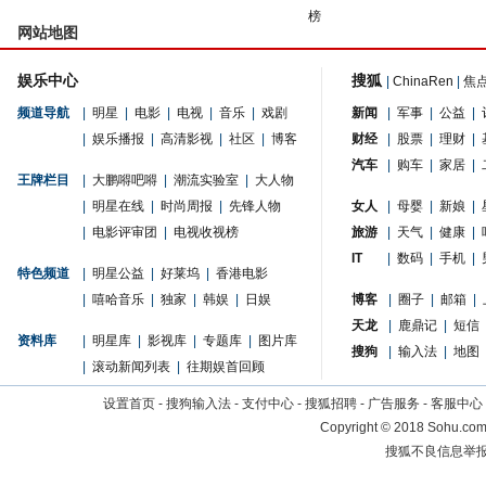
榜
网站地图
娱乐中心
搜狐
|
ChinaRen
|
焦
频道导航
|
明星
|
电影
|
电视
|
音乐
|
戏剧
新闻
|
军事
|
公益
|
|
娱乐播报
|
高清影视
|
社区
|
博客
财经
|
股票
|
理财
|
汽车
|
购车
|
家居
|
王牌栏目
|
大鹏嘚吧嘚
|
潮流实验室
|
大人物
|
明星在线
|
时尚周报
|
先锋人物
女人
|
母婴
|
新娘
|
|
电影评审团
|
电视收视榜
旅游
|
天气
|
健康
|
IT
|
数码
|
手机
|
特色频道
|
明星公益
|
好莱坞
|
香港电影
|
嘻哈音乐
|
独家
|
韩娱
|
日娱
博客
|
圈子
|
邮箱
|
天龙
|
鹿鼎记
|
短信
资料库
|
明星库
|
影视库
|
专题库
|
图片库
搜狗
|
输入法
|
地图
|
滚动新闻列表
|
往期娱首回顾
设置首页
-
搜狗输入法
-
支付中心
-
搜狐招聘
-
广告服务
-
客服中心
Copyright
©
2018 Sohu.com 
搜狐不良信息举