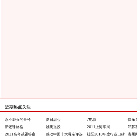
近期热点关注
永不磨灭的番号
夏日甜心
7电影
快乐
新还珠格格
姚明退役
2011上海车展
私募
2011高考试题答案
感动中国十大母亲评选
社区2010年度行业口碑
贵州