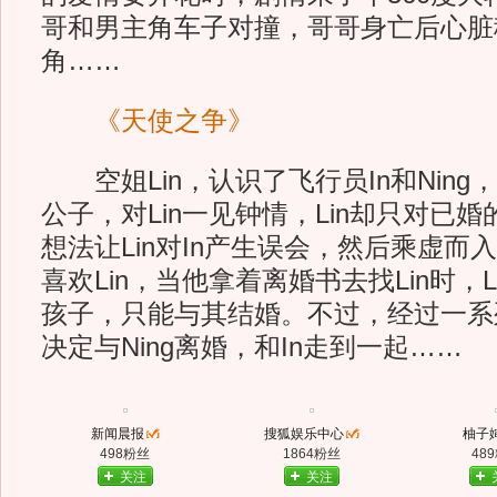
哥和男主角车子对撞，哥哥身亡后心脏
角……
《天使之争》
空姐Lin，认识了飞行员In和Ning，
公子，对Lin一见钟情，Lin却只对已婚的
想法让Lin对In产生误会，然后乘虚而入得
喜欢Lin，当他拿着离婚书去找Lin时，Li
孩子，只能与其结婚。不过，经过一系列
决定与Ning离婚，和In走到一起……
新闻晨报
搜狐娱乐中心
柚子
498粉丝
1864粉丝
48
关注
关注