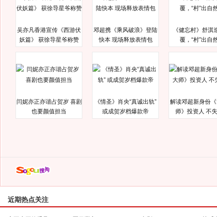
吴亦凡香港宣传《西游伏
邓超携《乘风破浪》登陆
《健忘村》舒淇
妖篇》 获徐导星爷称赞
快本 现场释放表情包
覆，“村”出自
闫妮亦正亦谐占贺岁 喜剧
《情圣》肖央“真诚出轨”
解读邓超新身份《
也要颜值担当
或成贺岁档爆款帝
师》投资人 不
近期热点关注