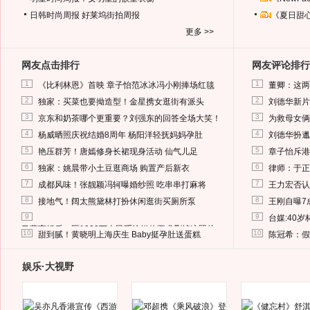
日韩时尚周报
好莱坞街拍周报
《夏日甜
更多 >>
网友点击排行
网友评论排行
1
1
《比利林恩》首映 章子怡范冰冰冯小刚捧场红毯
董卿：这两
2
2
独家：买菜也要拗造型！金星携女逛街有派头
刘德华新片
3
3
京东和奶茶哪个更重要？刘强东的回答全场大笑！
为救母女俩
4
4
杨威晒照庆祝结婚8周年 杨阳洋轻抚妈妈孕肚
刘德华扮邋
5
5
艳压群芳！唐嫣修身长裙现身活动 仙气儿足
章子怡斥港
6
6
独家：姚晨带小土豆逛商场 购置产后新衣
律师：于正
7
7
成都风味！张靓颖冯轲曝婚纱照 吃串串打麻将
王力宏否认
8
8
接地气！阔太熊黛林打扮休闲逛街买厕所泵
王刚自曝7
9
9
台媒:40
马蓉离婚后，砸1000万人民币给媒体要求删掉这照片
10
10
甜到腻！黄晓明上海庆生 Baby挺孕肚送蛋糕
陈冠希：假
娱乐·大视野