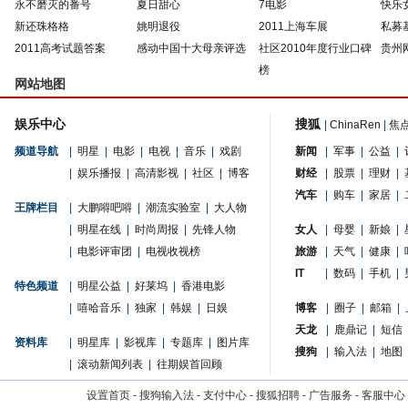
永不磨灭的番号
夏日甜心
7电影
快乐
新还珠格格
姚明退役
2011上海车展
私募
2011高考试题答案
感动中国十大母亲评选
社区2010年度行业口碑
贵州
榜
网站地图
娱乐中心
搜狐
|
ChinaRen
|
焦
频道导航
|
明星
|
电影
|
电视
|
音乐
|
戏剧
新闻
|
军事
|
公益
|
|
娱乐播报
|
高清影视
|
社区
|
博客
财经
|
股票
|
理财
|
汽车
|
购车
|
家居
|
王牌栏目
|
大鹏嘚吧嘚
|
潮流实验室
|
大人物
|
明星在线
|
时尚周报
|
先锋人物
女人
|
母婴
|
新娘
|
|
电影评审团
|
电视收视榜
旅游
|
天气
|
健康
|
IT
|
数码
|
手机
|
特色频道
|
明星公益
|
好莱坞
|
香港电影
|
嘻哈音乐
|
独家
|
韩娱
|
日娱
博客
|
圈子
|
邮箱
|
天龙
|
鹿鼎记
|
短信
资料库
|
明星库
|
影视库
|
专题库
|
图片库
搜狗
|
输入法
|
地图
|
滚动新闻列表
|
往期娱首回顾
设置首页
-
搜狗输入法
-
支付中心
-
搜狐招聘
-
广告服务
-
客服中心