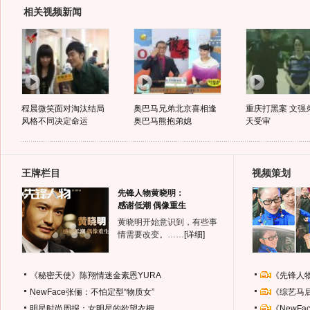
相关视频新闻
程晨微笑面对淘汰结局
奥巴马兄弟北京喜相逢
重庆打黑案 文强
风格不同决定命运
奥巴马熊抱弟媳
天受审
王牌栏目
视频策划
先锋人物黄晓明：
感谢低潮 偶像重生
黄晓明开始意识到，有些事
情需要改变。……
[详细]
《秘密天使》陈翔情迷金素恩YURA
《先锋人
NewFace张俪：不怕定型“物质女”
《综艺马
明星时尚周报：女明星的欲望衣橱
《NewF