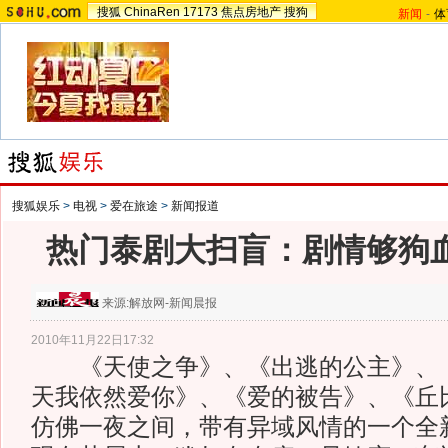
搜狐
ChinaRen
17173
焦点房地产
搜狗
新闻
-
体
搜狐娱乐
>
电视
>
爱在旅途
>
新闻报道
热门泰剧大扫盲：剧情够狗血
来源:
解放网-新闻晨报
2010年11月22日17:32
《天使之争》、《出逃的公主》、《
天我依然爱你》、《爱的被告》、《丘
仿佛一夜之间，带有异域风情的一个全