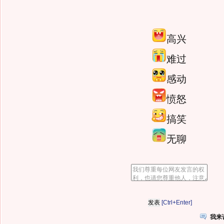
高兴
难过
感动
愤怒
搞笑
无聊
[Ctrl+Enter]
我来