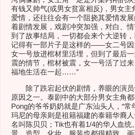
有钱又帅气(或男女贫富相反)，男女主
爱情，还往往会有一个阻挠其爱情发展
着剧情发展，戏剧冲突加强，对白、情
到了故事结局，一切都会来个大逆转，
记得有一部片子是这样的——女二号因
女一号放进棺材里活埋，但到了最后一
震的情节，棺材被震，女一号活了过来
福地生活在一起……”
除了跌宕起伏的剧情，养眼的演员
原因之一。泰剧中的大部分男女主角都
Pong的爷爷奶奶就是广东汕头人，“常
玛尼的母亲则是祖籍福建的泰籍华裔人
名叫陈贝贝；Tik也有着1/4的华人血
景、造型、化妆、服装也都很精致，画