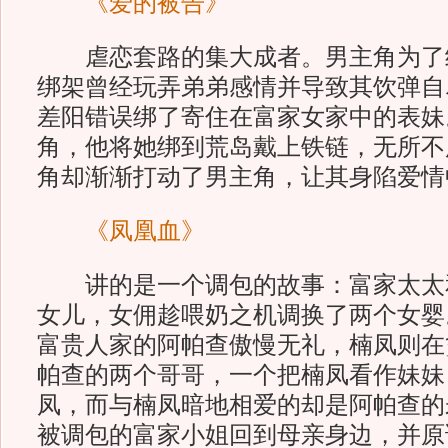
《爱的被告》
虐恋套路的集大成者。男主角为了
绑架曾经玩弄弟弟感情并导致其饮弹自
差阳错误绑了寄住在富家女家中的表妹
角，他将她绑到荒岛戴上铁链，无所不
角却渐渐打动了男主角，让其身陷爱情
《凤凰血》
讲的是一个调包的故事：富家太太
女儿，女佣趁喂奶之机调换了两个女婴
富贵人家的阿帕查傲慢无礼，楠凤则在
帕查的两个哥哥，一个把楠凤看作妹妹
凤，而与楠凤暗地相爱的却是阿帕查的
被调包的富家小姐回到母亲身边，并原