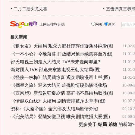
二月二抬头龙见喜
直击归真堂养
上网从搜狗开始
网页
新闻
相关新闻
·
《租女友》大结局 观众力挺杜淳薛佳凝质朴纯爱(图
11-02-
·
《一不小心》今晚落幕 开放结局预示续集将至?(图)
11-01-
·
邵氏电视王朝走入大结局 TVB未来走向哪里?
11-01-
·
新财团入TVB 邵逸夫家族电视王朝大结局(图)
11-01-
·
《怪侠一枝梅》结局藏惊喜 观众期盼漫画出书(图)
11-01-
·
《摘星之旅》迎来大结局 难挽剧情硬伤惨淡收场
10-09-
·
《西风烈》新预告狂爆剧情 高群书不靠结局取胜(图
10-08-
·
《情越双白线》大结局 剧情安排被斥太草率(图)
10-07-
·
资料:《大秦帝国》全六部及大结局剧情介绍
09-10-
·
《完美结局》登陆安徽卫视 唯美剧情撒播大爱(图)
09-09-
更多关于
结局 弟媳
的新闻>