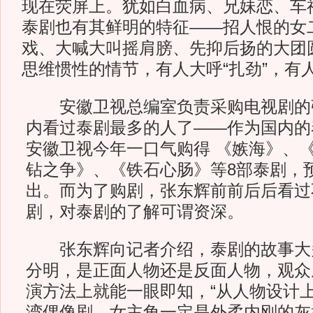
现在荧屏上。犹如白血病、兄妹恋、车
泰剧也有其鲜明的特征——招人恨的女
戏、大喊大叫摇肩膀、先抑后扬的大团
思维惯性的情节，有人大呼“扎劲”，有人
安徽卫视总编室负责采购电视剧的
内看过泰剧最多的人了——作为国内的泰
安徽卫视今年一口气购得 《嫉海》、
钻之争》、《铁石心肠》等8部泰剧，
出。而为了购剧，张东辉前前后后看过
剧，对泰剧的了解可谓资深。
张东辉向记者介绍，泰剧的故事大
分明，是正面人物还是反面人物，观众
演方法上就能一眼即知，“从人物设计
湾偶像剧，女主角一定是外柔内刚的灰