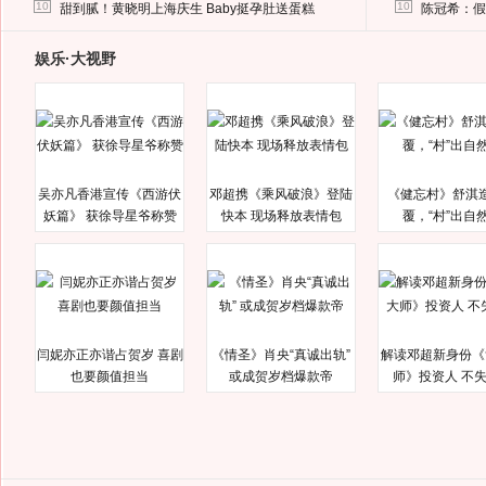
马蓉离婚后，砸1000万人民币给媒体要求删掉这照片
10
10
甜到腻！黄晓明上海庆生 Baby挺孕肚送蛋糕
陈冠希：假
娱乐·大视野
吴亦凡香港宣传《西游伏
邓超携《乘风破浪》登陆
《健忘村》舒淇
妖篇》 获徐导星爷称赞
快本 现场释放表情包
覆，“村”出自
闫妮亦正亦谐占贺岁 喜剧
《情圣》肖央“真诚出轨”
解读邓超新身份《
也要颜值担当
或成贺岁档爆款帝
师》投资人 不