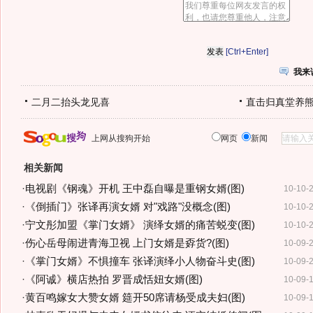
[Ctrl+Enter]
我来
二月二抬头龙见喜
直击归真堂养
上网从搜狗开始
网页
新闻
相关新闻
·
电视剧《钢魂》开机 王中磊自曝是重钢女婿(图)
10-10-
·
《倒插门》张译再演女婿 对"戏路"没概念(图)
10-10-
·
宁文彤加盟《掌门女婿》 演绎女婿的痛苦蜕变(图)
10-10-
·
伤心岳母闹进青海卫视 上门女婿是孬货?(图)
10-09-
·
《掌门女婿》不惧撞车 张译演绎小人物奋斗史(图)
10-09-
·
《阿诚》横店热拍 罗晋成恬妞女婿(图)
10-09-
·
黄百鸣嫁女大赞女婿 筵开50席请杨受成夫妇(图)
10-09-