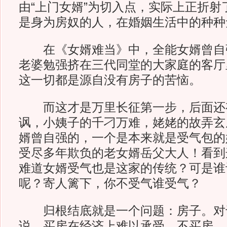
由“上门女婿”为切入点，实际上正折射
是身为房奴的人，在婚姻生活中的种种
在《女婿难当》中，全能女婿曾自
老婆勉强挤在三代同堂的大家庭的客厅
这一切都是源自没有房子的苦恼。
而这才是万里长征第一步，后面还
讽，小姨子的千刁万难，姥姥的故弄玄
婿曾自强的，一个是本来就是受气包的
受尽多年欺负的老女婿岳父大人！看到
难道女婿受气也是这家的传统？可是谁
呢？寄人篱下，你不受气谁受气？
归根结底就是一个问题：房子。对
说，买房在经济上难以承受，不买房，