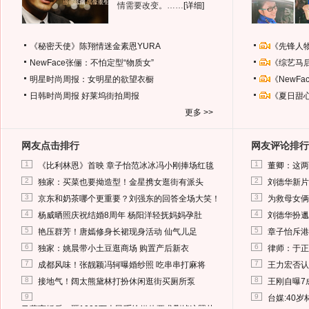
情需要改变。……
[详细]
《秘密天使》陈翔情迷金素恩YURA
《先锋人
NewFace张俪：不怕定型“物质女”
《综艺马
明星时尚周报：女明星的欲望衣橱
《NewF
日韩时尚周报
好莱坞街拍周报
《夏日甜
更多 >>
网友点击排行
网友评论排行
1
1
《比利林恩》首映 章子怡范冰冰冯小刚捧场红毯
董卿：这两
2
2
独家：买菜也要拗造型！金星携女逛街有派头
刘德华新片
3
3
京东和奶茶哪个更重要？刘强东的回答全场大笑！
为救母女俩
4
4
杨威晒照庆祝结婚8周年 杨阳洋轻抚妈妈孕肚
刘德华扮邋
5
5
艳压群芳！唐嫣修身长裙现身活动 仙气儿足
章子怡斥港
6
6
独家：姚晨带小土豆逛商场 购置产后新衣
律师：于正
7
7
成都风味！张靓颖冯轲曝婚纱照 吃串串打麻将
王力宏否认
8
8
接地气！阔太熊黛林打扮休闲逛街买厕所泵
王刚自曝7
9
9
台媒:40