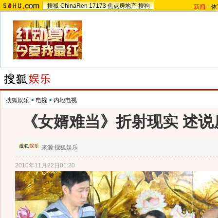
搜狐
ChinaRen
17173
焦点房地产
搜狗
新闻
-
体
搜狐娱乐
>
电视
>
内地电视
《女婿难当》折射现实 述说
来源:
搜狐娱乐
2010年11月22日01:20