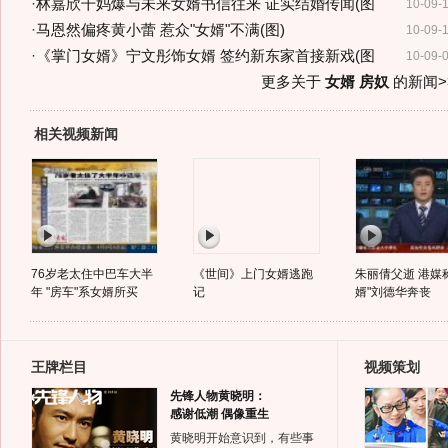
·
林嘉欣干妈爆与未来女婿书信往来 证实结婚传闻(图
10-09-
·
马恩然偏疼黄小蕾 惹众"女婿"不满(图)
10-09-
·
《掌门女婿》宁文彤饰女婿 签约新东家首接新戏(图
10-09-
更多关于
女婿 房奴
的新闻>
相关视频新闻
76岁老太住中巴车大半
《世间》上门女婿逃跑
朱丽倩父逝 港媒
年 "房车"系女婿所买
记
婿"刘德华奔丧
王牌栏目
视频策划
先锋人物黄晓明：
感谢低潮 偶像重生
黄晓明开始意识到，有些事