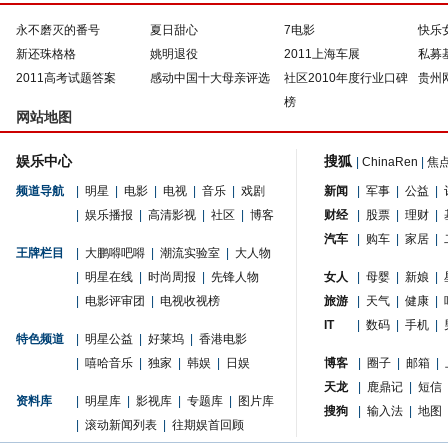
永不磨灭的番号
夏日甜心
7电影
快乐
新还珠格格
姚明退役
2011上海车展
私募
2011高考试题答案
感动中国十大母亲评选
社区2010年度行业口碑
贵州
榜
网站地图
娱乐中心
搜狐
|
ChinaRen
|
焦
频道导航
|
明星
|
电影
|
电视
|
音乐
|
戏剧
新闻
|
军事
|
公益
|
|
娱乐播报
|
高清影视
|
社区
|
博客
财经
|
股票
|
理财
|
汽车
|
购车
|
家居
|
王牌栏目
|
大鹏嘚吧嘚
|
潮流实验室
|
大人物
|
明星在线
|
时尚周报
|
先锋人物
女人
|
母婴
|
新娘
|
|
电影评审团
|
电视收视榜
旅游
|
天气
|
健康
|
IT
|
数码
|
手机
|
特色频道
|
明星公益
|
好莱坞
|
香港电影
|
嘻哈音乐
|
独家
|
韩娱
|
日娱
博客
|
圈子
|
邮箱
|
天龙
|
鹿鼎记
|
短信
资料库
|
明星库
|
影视库
|
专题库
|
图片库
搜狗
|
输入法
|
地图
|
滚动新闻列表
|
往期娱首回顾