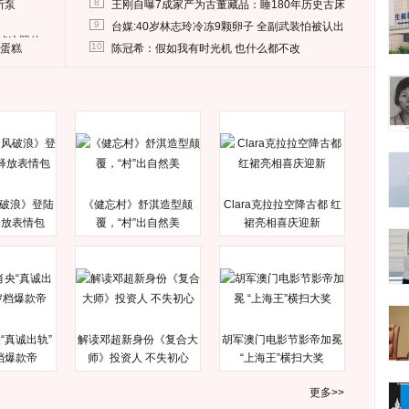
8
所泵
王刚自曝7成家产为古董藏品：睡180年历史古床
9
台媒:40岁林志玲冷冻9颗卵子 全副武装怕被认出
删掉这照片
10
送蛋糕
陈冠希：假如我有时光机 也什么都不改
破浪》登陆
《健忘村》舒淇造型颠
Clara克拉拉空降古都 红
释放表情包
覆，“村”出自然美
裙亮相喜庆迎新
“真诚出轨”
解读邓超新身份《复合大
胡军澳门电影节影帝加冕
档爆款帝
师》投资人 不失初心
“上海王”横扫大奖
更多>>