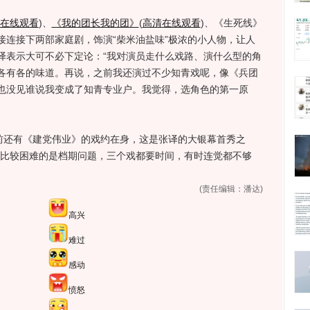
在线观看
)
、
《我的团长我的团》
(
高清在线观看
)
、《生死线》
接连接下两部家庭剧，饰演“柴米油盐味”极浓的小人物，让人
译表示大可不必下定论：“我对演员走什么戏路、演什么型的角
各有各的味道。再说，之前我还演过不少知青戏呢，像《兵团
也没见谁说我变成了知青专业户。我觉得，选角色的第一原
还有《建党伟业》的戏约在身，这是张译的大银幕首秀之
的比较困难的是档期问题，三个戏都要时间，有时连觉都不够
(责任编辑：潘达)
高兴
难过
感动
愤怒