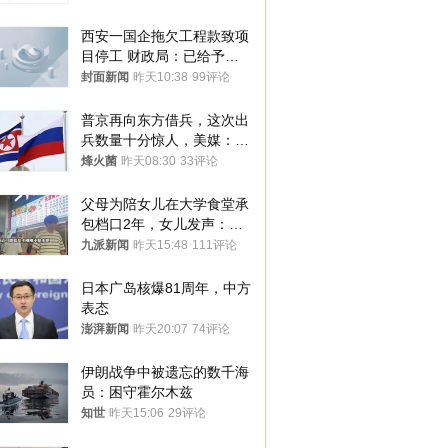
西安一国企拖欠工程款致项
目停工 财政局：已给予处
分，正督促整改
封面新闻
昨天10:38
99评论
普京再向东方借兵，这次出
兵数量十分惊人，美媒：俄
朝要动真格？
烽火菌
昨天08:30
33评论
父母为陪女儿在大学食堂承
包档口2年，女儿发声：初
衷是为了陪伴，毕业后将不
九派新闻
昨天15:48
111评论
再营业
日本广岛核爆81周年，中方
表态
澎湃新闻
昨天20:07
74评论
伊朗战争中被遗忘的数千海
员：困守霍尔木兹
知世
昨天15:06
29评论