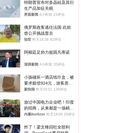
特朗普宣布对多晶硅及其衍
生产品加征关税
界面新闻
6小时前
23评论
俄罗斯政客逃往法国 此前
曾公开挑战普京
知世
昨天18:38
92评论
阿根廷足协力挺因凡蒂诺
澎湃新闻
4小时前
35评论
小孩碰坏一酒店纸巾盒，被
要求赔偿924元，游客质疑
酒店房客物品超高标价，市
新快报
昨天20:51
139评论
监部门：不违规
放过中国电力企业吧！印度
的招商，从来都是一场精准
收割
内幕live9zov
昨天19:09
20评论
炸了！梁文锋回吐全部利