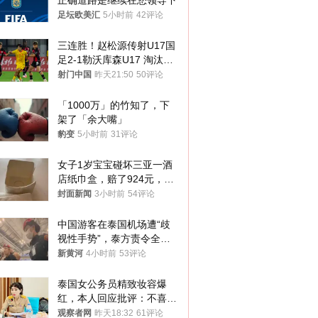
正确道路是继续在您领导下
足坛欧美汇
5小时前
42评论
三连胜！赵松源传射U17国
足2-1勒沃库森U17 淘汰赛
将战河床
射门中国
昨天21:50
50评论
「1000万」的竹知了，下
架了「余大嘴」
豹变
5小时前
31评论
女子1岁宝宝碰坏三亚一酒
店纸巾盒，赔了924元，发
帖吐槽后酒店退还一半的
封面新闻
3小时前
54评论
钱，当地市监局回应
中国游客在泰国机场遭“歧
视性手势”，泰方责令全面
调查，对责任人采取最严厉
新黄河
4小时前
53评论
处分
泰国女公务员精致妆容爆
红，本人回应批评：不喜欢
就别看
观察者网
昨天18:32
61评论