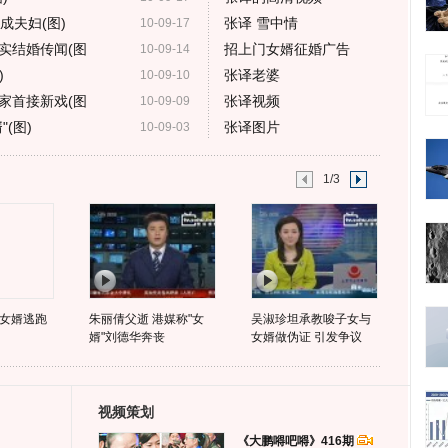
成夫妇(图)
张译 雪中情
10-09-17
实结婚传闻(图
招上门女婿征婚广告
10-09-14
)
张译老婆
10-09-10
家首接新戏(图
张译视频
10-09-09
(图)
张译图片
10-09-03
1/3
女婿逃跑
朱丽倩父逝 港媒称"女
吴淑珍坦承教唆子女与
婿"刘德华奔丧
女婿做伪证 引发争议
视频策划
《大鹏嘚吧嘚》416期