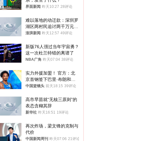
系，发生了什么？
界面新闻
昨天10:27
28评论
难以落地的动迁款：深圳罗
湖区两村民追讨两千万元动
迁款八年未果
澎湃新闻
昨天12:57
49评论
新版76人强过当年宇宙勇？
这一次杜兰特错的离谱了
NBA广角
昨天07:04
38评论
实力外援加盟！ 官方：北
京首钢签下巴里·布朗和桑
普森
中国篮镜头
前天18:15
39评论
高市早苗就“无核三原则”的
表态含糊其辞
新华社
昨天16:51
19评论
再次炸场，梁文锋的克制与
代价
中国新闻周刊
昨天07:06
21评论