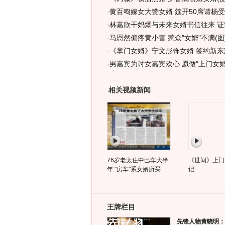
·
黄百鸣嫁女大赞女婿 筵开50席请杨受
·
林嘉欣干妈爆与未来女婿书信往来 证
·
马恩然偏疼黄小蕾 惹众"女婿"不满(图
·
《掌门女婿》宁文彤饰女婿 签约新东
·
男嘉宾为讨女嘉宾欢心 愿做"上门女婿"
相关视频新闻
76岁老太住中巴车大半
《世间》上门
年 "房车"系女婿所买
记
王牌栏目
先锋人物黄晓明：