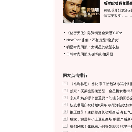
感谢低潮 偶像重
黄晓明开始意识到
情需要改变。……
《秘密天使》陈翔情迷金素恩YURA
NewFace张俪：不怕定型“物质女”
明星时尚周报：女明星的欲望衣橱
日韩时尚周报
好莱坞街拍周报
网友点击排行
1
《比利林恩》首映 章子怡范冰冰冯小刚
2
独家：买菜也要拗造型！金星携女逛街
3
京东和奶茶哪个更重要？刘强东的回答
4
杨威晒照庆祝结婚8周年 杨阳洋轻抚妈
5
艳压群芳！唐嫣修身长裙现身活动 仙气
6
独家：姚晨带小土豆逛商场 购置产后新
7
成都风味！张靓颖冯轲曝婚纱照 吃串串