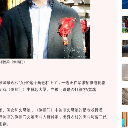
译挑梁《倒插门》
最近和“女婿”这个角色杠上了，一边正在紧张拍摄电视剧
新戏《倒插门》中挑起大梁。当被问道是否打算“拓宽戏
、闺女和丈母娘，《倒插门》中饰演丈母娘的是老戏骨潘
译饰演的倒插门女婿田冲入赘钟家，出身农村的田冲与富二代
闹剧。