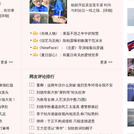
生
杨丽萍提菜篮逛车展 时尚
，有些事
与村姑仅一线之隔…
[详细]
[详细]
《先锋人物》：黄磊不惑之年中的智慧
《综艺马后炮》陈柏霖曝初吻属于范冰冰
《NewFace》：《北爱》导演续集玩穿越
《夏日甜心》：和夏日有关的爱情世界
更多 >>
更多 >>
网友评论排行
1
捧场红毯
董卿：这两年没什么突破 激烈竞争环境令我不安
2
有派头
刘德华新片扮“犀利哥”街头狂奔
3
全场大笑！
为救母女俩 人艺演员中数刀(图)
4
妈孕肚
刘德华扮邋遢农民工太逼真 遭警察驱赶
5
儿足
章子怡斥港媒歧视内地演员 称刁钻势利
6
衣
律师：于正不构成侵权 只能道德谴责
7
打麻将
王力宏否认“辱华”：别给歌词扣帽子