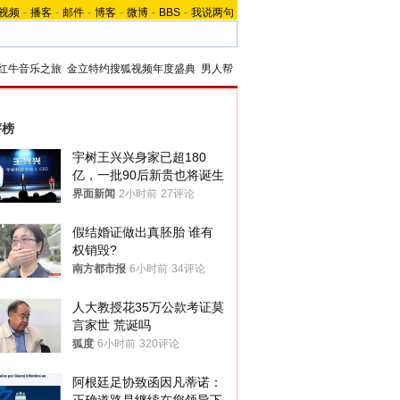
视频
-
播客
-
邮件
-
博客
-
微博
-
BBS
-
我说两句
红牛音乐之旅
金立特约搜狐视频年度盛典
男人帮
评榜
宇树王兴兴身家已超180
亿，一批90后新贵也将诞生
界面新闻
2小时前
27评论
假结婚证做出真胚胎 谁有
权销毁?
南方都市报
6小时前
34评论
人大教授花35万公款考证莫
言家世 荒诞吗
狐度
6小时前
320评论
阿根廷足协致函因凡蒂诺：