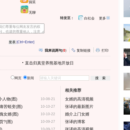
搞笑
无聊
转发至：
白社会
更多
开
心
人
网
人
豆
网
瓣
爱
分
[Ctrl+Enter]
享
我来说两句
(
0
)
复制链接
打印
直击归真堂养熊基地开放日
网页
新闻
相关推荐
人物(图)
女婿的高清视频
10-08-21
痛苦蜕变(图)
张译的最新图片
10-10-27
女婿(图)
婚介上门女婿
10-10-22
?(图)
张译的博客
10-09-27
)
张译的高清视频
10-09-17