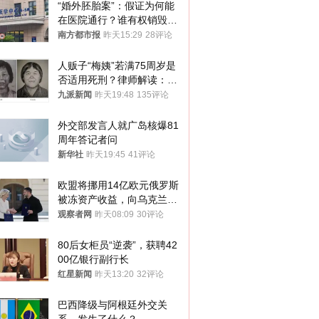
“婚外胚胎案”：假证为何能
在医院通行？谁有权销毁胚
胎？
南方都市报
昨天15:29
28评论
人贩子“梅姨”若满75周岁是
否适用死刑？律师解读：很
大概率不会被判处死刑
九派新闻
昨天19:48
135评论
外交部发言人就广岛核爆81
周年答记者问
新华社
昨天19:45
41评论
欧盟将挪用14亿欧元俄罗斯
被冻资产收益，向乌克兰提
供援助
观察者网
昨天08:09
30评论
80后女柜员“逆袭”，获聘42
00亿银行副行长
红星新闻
昨天13:20
32评论
巴西降级与阿根廷外交关