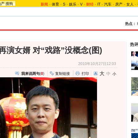
地产
搜狗
新闻
-
体育
-
S
-
娱乐
-
V
-
财经
-
IT
-
汽车
-
房产
-
女人
-
热点：
热
演女婿 对“戏路”没概念(图)
2010年10月27日12:03
大
中
我来说两句
(
0
)
复制链接
打印
小