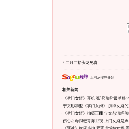
二月二抬头龙见喜
上网从搜狗开始
相关新闻
·
《掌门女婿》开机 张译演绎"最草根"小
·
宁文彤加盟《掌门女婿》 演绎女婿的
·
《掌门女婿》拍摄正酣 宁文彤演绎落魄
·
伤心岳母闹进青海卫视 上门女婿是孬货
·
《阿诚》横店热拍 罗晋成恬妞女婿(图