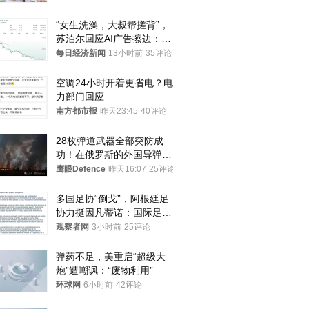
“女生洗澡，大叔帮搓背”，
苏泊尔回应AI广告擦边：视
频全下架，已强化内容管理
每日经济新闻
13小时前
35评论
与审核
空调24小时开着更省电？电
力部门回应
南方都市报
昨天23:45
40评论
28枚弹道武器全部突防成
功！在俄罗斯的外国导弹发
射车都是合法打击目标
鹰眼Defence
昨天16:07
25评论
多国足协“倒戈”，阿根廷足
协力挺因凡蒂诺：国际足联
今后应继续在其领导下前行
观察者网
3小时前
25评论
弹药不足，美重启“超级大
炮”遭嘲讽：“废物利用”
环球网
6小时前
42评论