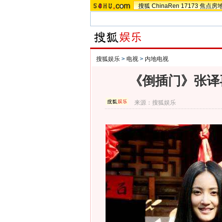
搜狐
ChinaRen
17173
焦点房
搜狐娱乐
>
电视
>
内地电视
《倒插门》张译再
来源：
搜狐娱乐