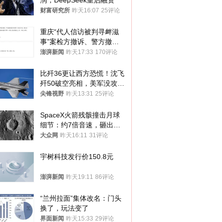
润，DeepSeek重启融资
财富研究所
昨天16:07
25评论
重庆“代人信访被判寻衅滋
事”案检方撤诉、警方撤
案，两被告人获国赔
澎湃新闻
昨天17:33
170评论
比歼36更让西方恐慌！沈飞
歼50破空亮相，美军没攻克
的技术被拿下
尖锋视野
昨天13:31
25评论
SpaceX火箭残骸撞击月球
细节：约7倍音速，砸出直
径约30米撞击坑
大众网
昨天16:11
31评论
宇树科技发行价150.8元
澎湃新闻
昨天19:11
86评论
“兰州拉面”集体改名：门头
换了，玩法变了
界面新闻
昨天15:33
29评论