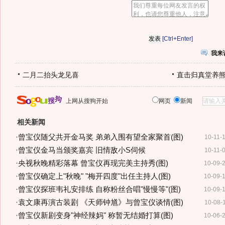
[Ctrl+Enter]
我来
二月二抬头龙见喜
直击归真堂养
上网从搜狗开始
网页
新闻
相关新闻
·
曾宝仪随父共开金马奖 弟弟入围有望全家聚首(图)
10-11-
·
曾宝仪金马当颁奖嘉宾 旧情敌小S伺候
10-11-
·
央视秋晚精彩落幕 曾宝仪再现完美主持秀(图)
10-09-
·
曾宝仪确定上"秋晚" "梅开四度"出任主持人(图)
10-09-
·
曾宝仪探班韦礼安排练 自称粉丝合唱"慢慢等"(图)
10-09-
·
袁文康再演古装剧 《天师钟馗》与曾宝仪谈情(图)
10-08-
·
曾宝仪新剧变身"神经辣妈" 称暂无结婚打算(图)
10-06-