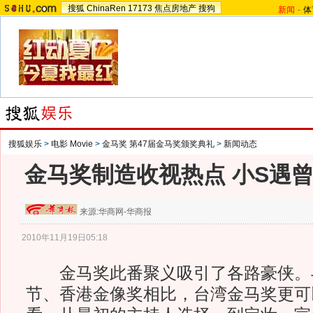
搜狐
ChinaRen
17173
焦点房地产
搜狗
新闻
-
体
搜狐娱乐
>
电影 Movie
>
金马奖 第47届金马奖颁奖典礼
>
新闻动态
金马奖制造收视热点 小S遇
来源:
华商网-华商报
2010年11月19日05:18
金马奖此番聚义吸引了各路豪侠。
节、香港金像奖相比，台湾金马奖更可