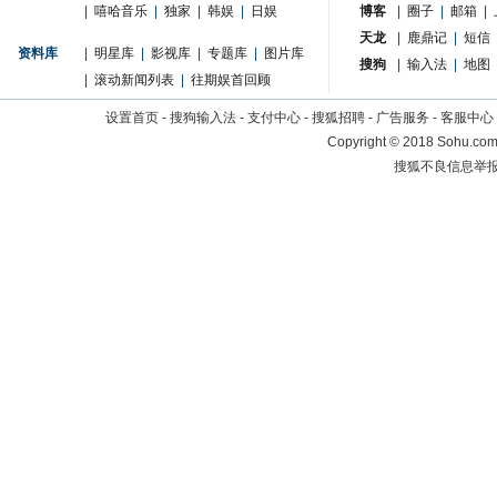
|
嘻哈音乐
|
独家
|
韩娱
|
日娱
博客
|
圈子
|
邮箱
|
天龙
|
鹿鼎记
|
短信
资料库
|
明星库
|
影视库
|
专题库
|
图片库
搜狗
|
输入法
|
地图
|
滚动新闻列表
|
往期娱首回顾
设置首页
-
搜狗输入法
-
支付中心
-
搜狐招聘
-
广告服务
-
客服中心
Copyright
©
2018 Sohu.com 
搜狐不良信息举