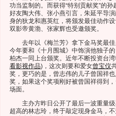
功当监制的。而获得“特别贡献奖”的孙
好友陶大伟、张小燕引言，朱延平导演
身的狄龙和惠英红，将颁发最佳动作设
双影帝黄渤、张家辉也受邀颁奖。
去年以《梅兰芳》拿下金马奖最佳
今年要和《十月围城》中饰演他独子的
柏杰一同上台颁奖。近年不断投资台湾
看影视作品
)
，这次则要和爱女
曾宝仪
奖，更巧的是，曾志伟的儿子曾国祥也
奖，如果这个奖项刚好被曾国祥得到，
场面。
主办方昨日公开了最后一波重量级
超高的林志玲，终于敲定现身金马，不