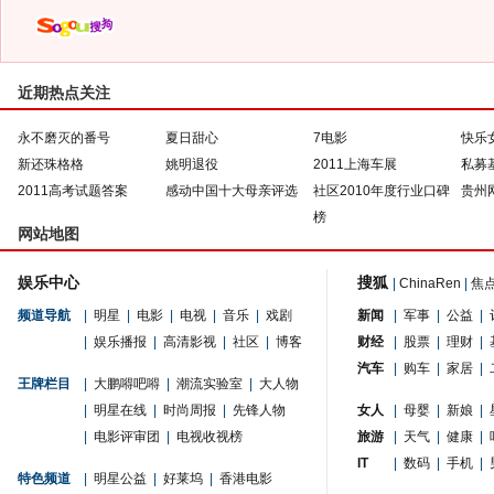
近期热点关注
永不磨灭的番号
夏日甜心
7电影
快乐
新还珠格格
姚明退役
2011上海车展
私募
2011高考试题答案
感动中国十大母亲评选
社区2010年度行业口碑
贵州
榜
网站地图
娱乐中心
搜狐
|
ChinaRen
|
焦
频道导航
|
明星
|
电影
|
电视
|
音乐
|
戏剧
新闻
|
军事
|
公益
|
|
娱乐播报
|
高清影视
|
社区
|
博客
财经
|
股票
|
理财
|
汽车
|
购车
|
家居
|
王牌栏目
|
大鹏嘚吧嘚
|
潮流实验室
|
大人物
|
明星在线
|
时尚周报
|
先锋人物
女人
|
母婴
|
新娘
|
|
电影评审团
|
电视收视榜
旅游
|
天气
|
健康
|
IT
|
数码
|
手机
|
特色频道
|
明星公益
|
好莱坞
|
香港电影