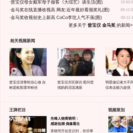
·
曾宝仪母女戴军母子做客《大综艺》谈生活(图)
10-03-
·
金马奖在线直播收视高 网友:近年最好看颁奖礼(图)
09-12-
·
金马奖收视创史上新高 CoCo李玟人气不落(图)
08-12-
更多关于
曾宝仪 金马奖
的新闻>
相关视频新闻
曾宝仪演青蛇信心做 自
曾宝仪灾区探访 慰问坚
明星做记者大不同
称是欧阳震华粉丝
强奶奶泪流满面
仪表达能力超强
王牌栏目
视频策划
先锋人物黄晓明：
感谢低潮 偶像重生
黄晓明开始意识到，有些事