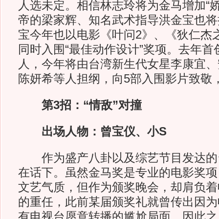
人选未定。相信林志玲将为金马增加“娇
帝的梁家辉、知名武术指导洪金宝也将
宝今年也以电影《叶问2》、《狄仁杰
同时入围“最佳动作设计”奖项。去年首
人，今年将由台湾新生代女星李康宜、
陈妍希等人担纲，向5部入围影片致敬
第3招：“情敌”对撞
出场人物：曾宝仪、小S
作为盛产八卦以及综艺节目发达的
在话下。虽然金马奖是专业的电影奖项
文艺气质，但作为颁奖晚会，却肩负着
的重任，此前某届颁奖礼就曾传出因为
有电视台愿意转播的尴尬局面。因此之