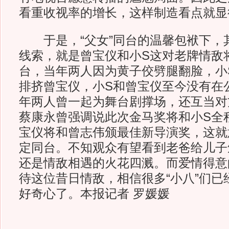
看重收视率的增长，这样制造看点就显
于是，“父女”同台的温馨包袱下，
线索，就是曾宝仪和小S这对老牌情敌
台，当年两人因为黄子佼劈腿翻脸，小
排挤曾宝仪，小S和曾宝仪至今没有在
年两人曾一起为舞台剧撑场，还互当对
蔡康永曾强调说此次金马奖将和小S全
宝仪将和曾志伟颁最佳新导演奖，这就
定同台。不知观众有望看到老爸给儿子
还是情敌相遇的火花四溅。而爱情得意
待这位昔日情敌，相信很多“小八”们已
好奇心了。本报记者 罗媛媛