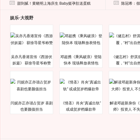
马蓉离婚后，砸1000万人民币给媒体要求删掉这照片
10
10
甜到腻！黄晓明上海庆生 Baby挺孕肚送蛋糕
陈冠希：假
娱乐·大视野
吴亦凡香港宣传《西游伏
邓超携《乘风破浪》登陆
《健忘村》舒淇
妖篇》 获徐导星爷称赞
快本 现场释放表情包
覆，“村”出自
闫妮亦正亦谐占贺岁 喜剧
《情圣》肖央“真诚出轨”
解读邓超新身份《
也要颜值担当
或成贺岁档爆款帝
师》投资人 不