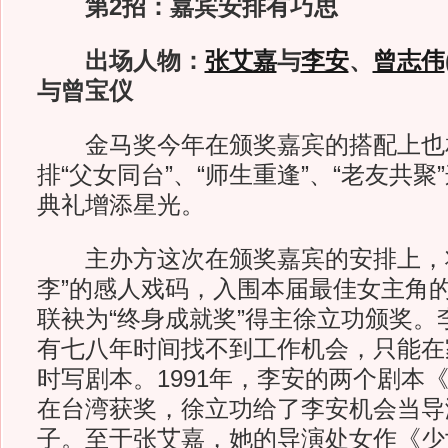
第2招：嘉宾安排有巧思
出场人物：
张艾嘉
与
李安
、
曾志伟
与曾宝仪
金马奖今年在颁奖嘉宾的搭配上也
排“父女同台”、“师生重逢”、“老友共
典礼增添星光。
主办方这次在颁奖嘉宾的安排上，将
李”的感人戏码，入围本届最佳女主角
联袂为“终身成就奖”得主徐立功颁奖。
有七八年时间找不到工作机会，只能在
时写剧本。1991年，李安的两个剧本
在台湾获奖，徐立功给了李安机会当导
子。至于张艾嘉，她的导演处女作《少