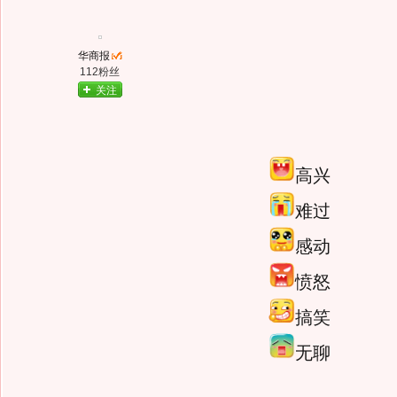
华商报
112粉丝
关注
高兴
难过
感动
愤怒
搞笑
无聊