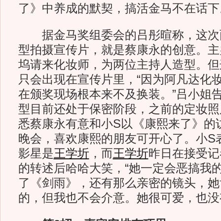
了》中养成的默契，搞活金马不在话下
据金马奖组委会的吕彤暄称，这次两
型拍摄宣传片，就是蔡康永的创意。主
坞请来化妆师，为两位主持人造型。但
只会出现在宣传片里，“因为阿凡达化
在颁奖现场根本来不及换装。”吕小姐
型目前还处于保密阶段，之前的定妆照
悉蔡康永有意和小S以《康熙来了》的
晚会，喜欢康熙的朋友可开心了。小S
影星是
王学圻
，而
王学圻
昨日在接受记
的转述后哈哈大笑，“她一定会恶搞我
了《剑雨》，还有那么亲密的镜头，她
的，但我也不会介意。她很可爱，也没