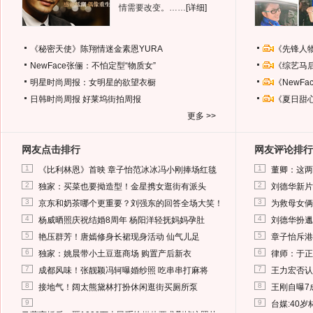
情需要改变。……
[详细]
《秘密天使》陈翔情迷金素恩YURA
《先锋人
NewFace张俪：不怕定型“物质女”
《综艺马
明星时尚周报：女明星的欲望衣橱
《NewF
日韩时尚周报
好莱坞街拍周报
《夏日甜
更多 >>
网友点击排行
网友评论排行
1
1
《比利林恩》首映 章子怡范冰冰冯小刚捧场红毯
董卿：这两
2
2
独家：买菜也要拗造型！金星携女逛街有派头
刘德华新片
3
3
京东和奶茶哪个更重要？刘强东的回答全场大笑！
为救母女俩
4
4
杨威晒照庆祝结婚8周年 杨阳洋轻抚妈妈孕肚
刘德华扮邋
5
5
艳压群芳！唐嫣修身长裙现身活动 仙气儿足
章子怡斥港
6
6
独家：姚晨带小土豆逛商场 购置产后新衣
律师：于正
7
7
成都风味！张靓颖冯轲曝婚纱照 吃串串打麻将
王力宏否认
8
8
接地气！阔太熊黛林打扮休闲逛街买厕所泵
王刚自曝7
9
9
台媒:40