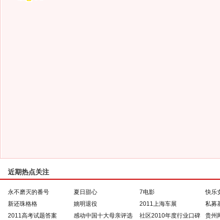
近期热点关注
永不磨灭的番号
夏日甜心
7电影
快乐
新还珠格格
姚明退役
2011上海车展
私募
2011高考试题答案
感动中国十大母亲评选
社区2010年度行业口碑
贵州