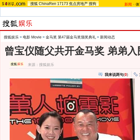
搜狐
ChinaRen
17173
焦点房地产
搜狗
新闻
-
体
搜狐娱乐
>
电影 Movie
>
金马奖 第47届金马奖颁奖典礼
>
新闻动态
曾宝仪随父共开金马奖 弟弟入
来源：
搜狐娱乐
我来说两句
(
0
)