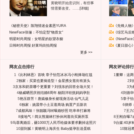
黄晓明开始意识到，有些事
情需要改变。……
[详细]
《秘密天使》陈翔情迷金素恩YURA
《先锋人物
NewFace张俪：不怕定型“物质女”
《综艺马后
明星时尚周报：女明星的欲望衣橱
《NewFa
日韩时尚周报
好莱坞街拍周报
《夏日甜心
更多 >>
网友点击排行
网友评论排行
1
《比利林恩》首映 章子怡范冰冰冯小刚捧场红毯
1
董卿：这两
2
独家：买菜也要拗造型！金星携女逛街有派头
2
刘
3
京东和奶茶哪个更重要？刘强东的回答全场大笑！
3
为
4
杨威晒照庆祝结婚8周年 杨阳洋轻抚妈妈孕肚
4
刘德华
5
艳压群芳！唐嫣修身长裙现身活动 仙气儿足
5
章子怡
6
独家：姚晨带小土豆逛商场 购置产后新衣
6
律师
7
成都风味！张靓颖冯轲曝婚纱照 吃串串打麻将
7
王力
8
接地气！阔太熊黛林打扮休闲逛街买厕所泵
8
王刚自曝7
9
马蓉离婚后，砸1000万人民币给媒体要求删掉这照片
9
台媒:40
10
甜到腻！黄晓明上海庆生 Baby挺孕肚送蛋糕
10
陈冠