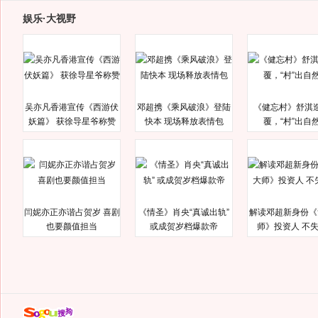
娱乐·大视野
吴亦凡香港宣传《西游伏
邓超携《乘风破浪》登陆
《健忘村》舒淇
妖篇》 获徐导星爷称赞
快本 现场释放表情包
覆，“村”出自
闫妮亦正亦谐占贺岁 喜剧
《情圣》肖央“真诚出轨”
解读邓超新身份《
也要颜值担当
或成贺岁档爆款帝
师》投资人 不