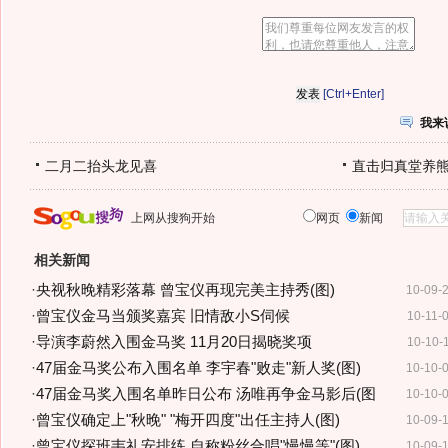
[Ctrl+Enter]
我来
二月二抬头龙见喜
直击归真堂养
上网从搜狗开始
网页
新闻
相关新闻
·
央视秋晚精彩落幕 曾宝仪再现完美主持秀(图)
10-09-
·
曾宝仪金马当颁奖嘉宾 旧情敌小S伺候
10-11-
·
导演李蔚然入围金马奖 11月20日揭晓奖项
10-10-
·
47届金马奖公布入围名单 李宇春"败走"新人奖(图)
10-10-
·
47届金马奖入围名单昨日公布 汤唯再争金马影后(图
10-10-
·
曾宝仪确定上"秋晚" "梅开四度"出任主持人(图)
10-09-
·
曾宝仪探班韦礼安排练 自称粉丝合唱"慢慢等"(图)
10-09-