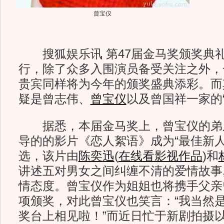
曾宝仪
搜狐娱乐讯 第47届金马奖颁奖典
行，除了众多入围演员备受关注之外，
贵宾同样将为今年的颁奖盛典添彩。而
疑是曾志伟、
曾宝仪
以及曾国祥一家的
据悉，本届金马奖上，曾宝仪的弟
导的的影片《恋人絮语》成为“最佳新人
选，该片由
陈奕迅
(
在线看影视作品
)
和
讲述五对男女之间纠缠不清的爱情故事
情态度。曾宝仪作为姐姐也将携手父亲
项颁奖，对此曾宝仪也笑言：“我当然
奖台上相见啦！”而近日忙于新剧拍摄