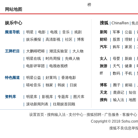
榜
网站地图
娱乐中心
搜狐
|
ChinaRen
|
焦
频道导航
|
明星
|
电影
|
电视
|
音乐
|
戏剧
新闻
|
军事
|
公益
|
|
娱乐播报
|
高清影视
|
社区
|
博客
财经
|
股票
|
理财
|
汽车
|
购车
|
家居
|
王牌栏目
|
大鹏嘚吧嘚
|
潮流实验室
|
大人物
|
明星在线
|
时尚周报
|
先锋人物
女人
|
母婴
|
新娘
|
|
电影评审团
|
电视收视榜
旅游
|
天气
|
健康
|
IT
|
数码
|
手机
|
特色频道
|
明星公益
|
好莱坞
|
香港电影
|
嘻哈音乐
|
独家
|
韩娱
|
日娱
博客
|
圈子
|
邮箱
|
天龙
|
鹿鼎记
|
短信
资料库
|
明星库
|
影视库
|
专题库
|
图片库
搜狗
|
输入法
|
地图
|
滚动新闻列表
|
往期娱首回顾
设置首页
-
搜狗输入法
-
支付中心
-
搜狐招聘
-
广告服务
-
客服中心
Copyright
©
2018 Sohu.com 
搜狐不良信息举