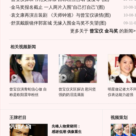
·
金马奖报名截止 一人两片入围"自己打自己"(图)
10-08-
·
袁文康再演古装剧 《天师钟馗》与曾宝仪谈情(图)
10-08-
·
舒淇戴眼镜伴郭富城 无缘入围金马奖不失望(图)
09-11-
更多关于
曾宝仪 金马奖
的新闻>
相关视频新闻
曾宝仪演青蛇信心做 自
曾宝仪灾区探访 慰问坚
明星做记者大不同
称是欧阳震华粉丝
强奶奶泪流满面
仪表达能力超强
王牌栏目
视频策划
先锋人物黄晓明：
感谢低潮 偶像重生