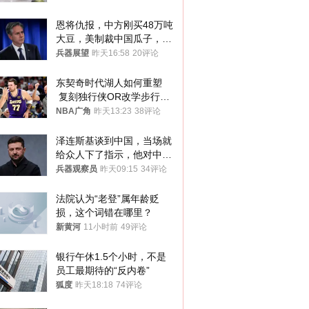
恩将仇报，中方刚买48万吨
大豆，美制裁中国瓜子，布
林肯措辞变了
兵器展望
昨天16:58
20评论
东契奇时代湖人如何重塑
 复刻独行侠OR改学步行
者？
NBA广角
昨天13:23
38评论
泽连斯基谈到中国，当场就
给众人下了指示，他对中国
和中乌关系，显然又有了新
兵器观察员
昨天09:15
34评论
的想法
法院认为“老登”属年龄贬
损，这个词错在哪里？
新黄河
11小时前
49评论
银行午休1.5个小时，不是
员工最期待的“反内卷”
狐度
昨天18:18
74评论