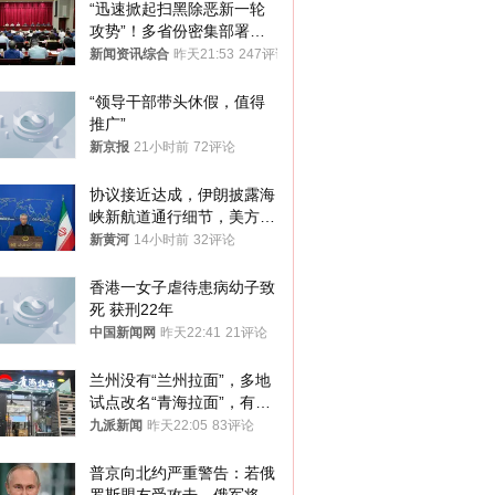
“迅速掀起扫黑除恶新一轮
攻势”！多省份密集部署，
公布举报方式
新闻资讯综合
昨天21:53
247评论
“领导干部带头休假，值得
推广”
新京报
21小时前
72评论
协议接近达成，伊朗披露海
峡新航道通行细节，美方再
提“倒计时”
新黄河
14小时前
32评论
香港一女子虐待患病幼子致
死 获刑22年
中国新闻网
昨天22:41
21评论
兰州没有“兰州拉面”，多地
试点改名“青海拉面”，有商
家改名已两年
九派新闻
昨天22:05
83评论
普京向北约严重警告：若俄