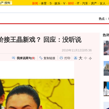
地产
搜狗
新闻
-
体育
-
S
-
娱乐
-
V
-
财经
-
IT
-
汽车
-
房产
-
女人
-
热点：
热
天价接王晶新戏？ 回应：没听说
2010年11月12日05:36
大
中
我来说两句
(
0
)
复制链接
打印
小