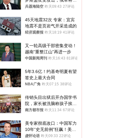
罗斯盟友受攻击，俄军将动
用核武器保护
兵器海陆空
昨天09:43
27评论
45天地震32次 专家：宜宾
地震不是页岩气开采造成的
经济观察报
昨天18:19
41评论
又一轮高级干部密集变动！
越南“重整江山”再进一步
中国新闻周刊
昨天16:43
81评论
5年3.6亿！约基奇明夏有望
签史上最大合同
NBA广角
昨天07:15
38评论
传销头目出狱后开办国学书
院，家长被洗脑称孩子挨打
才有效果
南方都市报
昨天11:34
67评论
美专家彻底改口：中国军力
10年“史无前例”狂飙！美军
真慌了
虚怀论语
昨天09:33
22评论