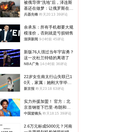
被俄导弹“洗地”后，泽连斯
基还在做梦：让俄罗斯在冬
季前求和？
兵器先锋
昨天20:13
39评论
余承东：所有手机都要大规
模涨价，否则就是亏损销售
澎湃新闻
9小时前
45评论
新版76人强过当年宇宙勇？
这一次杜兰特错的离谱了
NBA广角
14小时前
36评论
22岁女生南太行山失联已1
0天，家属：她刚大学毕业
想到山里旅行
新京报
昨天23:18
63评论
实力外援加盟！ 官方：北
京首钢签下巴里·布朗和桑
普森
中国篮镜头
昨天18:15
39评论
2.6万元标成5000元？河南