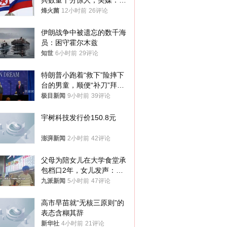
兵数量十分惊人，美媒：俄
朝要动真格？
烽火菌
12小时前
26评论
伊朗战争中被遗忘的数千海
员：困守霍尔木兹
知世
6小时前
29评论
特朗普小跑着“救下”险摔下
台的男童，顺便“补刀”拜
登：“我可不想他像拜登一
极目新闻
9小时前
39评论
样摔下来”
宇树科技发行价150.8元
澎湃新闻
2小时前
42评论
父母为陪女儿在大学食堂承
包档口2年，女儿发声：初
衷是为了陪伴，毕业后将不
九派新闻
5小时前
47评论
再营业
高市早苗就“无核三原则”的
表态含糊其辞
新华社
4小时前
21评论