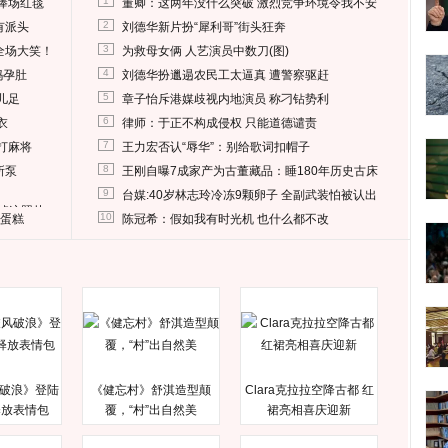
1
捧场红毯
董卿：这两年没什么突破 激烈竞争环境令我不安
2
有派头
刘德华新片扮“犀利哥”街头狂奔
3
全场大笑！
为救母女俩 人艺演员中数刀(图)
4
妈孕肚
刘德华扮邋遢农民工太逼真 遭警察驱赶
5
儿足
章子怡斥港媒歧视内地演员 称刁钻势利
6
衣
律师：于正不构成侵权 只能道德谴责
7
打麻将
王力宏否认“辱华”：别给歌词扣帽子
8
所泵
王刚自曝7成家产为古董藏品：睡180年历史古床
9
台媒:40岁林志玲冷冻9颗卵子 全副武装怕被认出
删掉这照片
10
送蛋糕
陈冠希：假如我有时光机 也什么都不改
破浪》登陆
《健忘村》舒淇造型颠
Clara克拉拉空降古都 红
释放表情包
覆，“村”出自然美
裙亮相喜庆迎新