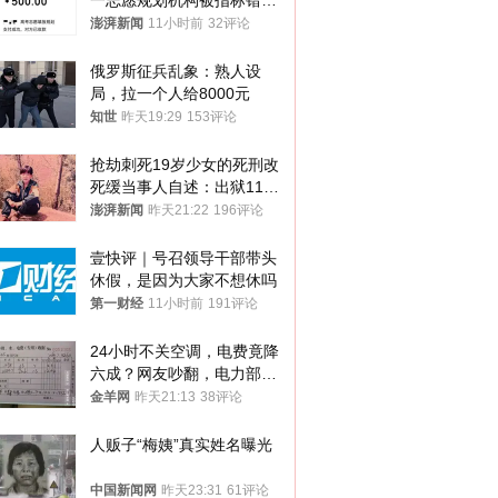
一志愿规划机构被指标错学
费致考生复读
澎湃新闻
11小时前
32评论
俄罗斯征兵乱象：熟人设
局，拉一个人给8000元
知世
昨天19:29
153评论
抢劫刺死19岁少女的死刑改
死缓当事人自述：出狱11年
间始终刻意躲避被害人家属
澎湃新闻
昨天21:22
196评论
壹快评｜号召领导干部带头
休假，是因为大家不想休吗
第一财经
11小时前
191评论
24小时不关空调，电费竟降
六成？网友吵翻，电力部门
回应→
金羊网
昨天21:13
38评论
人贩子“梅姨”真实姓名曝光
中国新闻网
昨天23:31
61评论