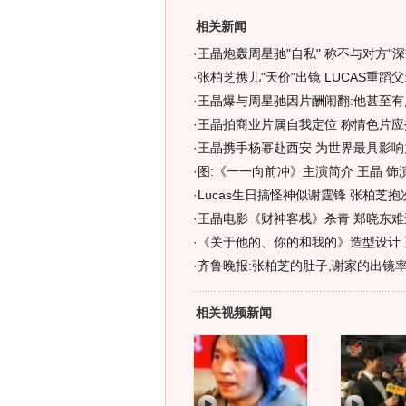
相关新闻
·
王晶炮轰周星驰"自私" 称不与对方"深交
·
张柏芝携儿"天价"出镜 LUCAS重蹈父
·
王晶爆与周星驰因片酬闹翻:他甚至有点
·
王晶拍商业片属自我定位 称情色片应
·
王晶携手杨幂赴西安 为世界最具影响
·
图:《一一向前冲》主演简介 王晶 饰
·
Lucas生日搞怪神似谢霆锋 张柏芝抱
·
王晶电影《财神客栈》杀青 郑晓东难逃
·
《关于他的、你的和我的》造型设计 王
·
齐鲁晚报:张柏芝的肚子,谢家的出镜
相关视频新闻