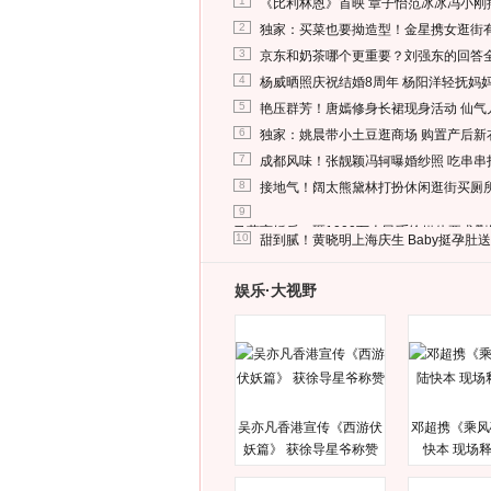
1
《比利林恩》首映 章子怡范冰冰冯小刚
2
独家：买菜也要拗造型！金星携女逛街
3
京东和奶茶哪个更重要？刘强东的回答
4
杨威晒照庆祝结婚8周年 杨阳洋轻抚妈
5
艳压群芳！唐嫣修身长裙现身活动 仙气
6
独家：姚晨带小土豆逛商场 购置产后新
7
成都风味！张靓颖冯轲曝婚纱照 吃串串
8
接地气！阔太熊黛林打扮休闲逛街买厕
9
马蓉离婚后，砸1000万人民币给媒体要求
10
甜到腻！黄晓明上海庆生 Baby挺孕肚
娱乐·大视野
吴亦凡香港宣传《西游伏
邓超携《乘风
妖篇》 获徐导星爷称赞
快本 现场