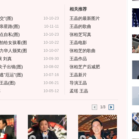
相关推荐
"(图)
王晶的最新图片
10-10-23
亲星路(图)
王晶的歌曲
10-11-11
自私(图)
张柏芝写真
10-10-23
拍给女孩看(图
王晶电影
10-10-22
力华人颁奖(图
张柏芝的歌曲
10-10-07
演 刘真
王晶作品
10-09-30
次子出镜(图)
张柏芝产后减肥
10-08-02
"厄运"(图)
王晶新片
10-07-16
晶(图)
导演王晶
10-06-21
率
孟瑶 王晶
10-05-12
1/3