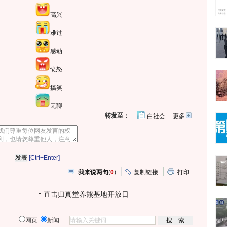
高兴
难过
感动
愤怒
搞笑
无聊
转发至：
白社会
更多
开
心
人
网
人
豆
网
瓣
爱
分
[Ctrl+Enter]
享
我来说两句
(
0
)
复制链接
打印
直击归真堂养熊基地开放日
网页
新闻