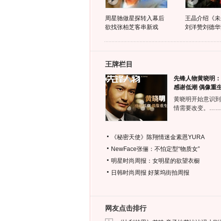
周星驰做星探转入幕后
王晶介绍《未
欲找张柏芝客串新戏
刘洋赞刘德华
王牌栏目
先锋人物黄晓明：
感谢低潮 偶像重
黄晓明开始意识到
情需要改变。……
《秘密天使》陈翔情迷金素恩YURA
NewFace张俪：不怕定型“物质女”
明星时尚周报：女明星的欲望衣橱
日韩时尚周报
好莱坞街拍周报
网友点击排行