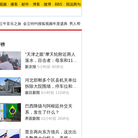
视频
-
播客
-
邮件
-
博客
-
微博
-
BBS
-
我说两句
红牛音乐之旅
金立特约搜狐视频年度盛典
男人帮
评榜
“天津之眼”摩天轮附近两人
落水，目击者：母亲和11岁
儿子先后被打捞上岸
新京报
5小时前
40评论
河北邯郸多个区县机关单位
拆除大院围墙，停车位和厕
所免费开放，当地多部门回
极目新闻
9小时前
110评论
应
巴西降级与阿根廷外交关
系，发生了什么？
界面新闻
10小时前
28评论
普京再向东方借兵，这次出