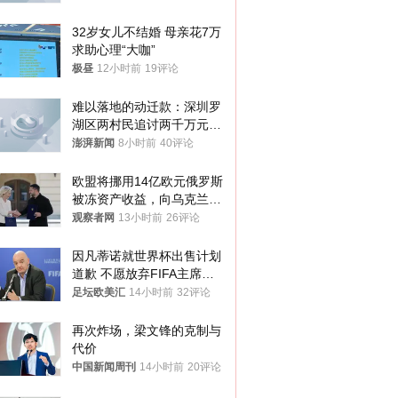
32岁女儿不结婚 母亲花7万
求助心理“大咖”
极昼
12小时前
19评论
难以落地的动迁款：深圳罗
湖区两村民追讨两千万元动
迁款八年未果
澎湃新闻
8小时前
40评论
欧盟将挪用14亿欧元俄罗斯
被冻资产收益，向乌克兰提
供援助
观察者网
13小时前
26评论
因凡蒂诺就世界杯出售计划
道歉 不愿放弃FIFA主席职
位
足坛欧美汇
14小时前
32评论
再次炸场，梁文锋的克制与
代价
中国新闻周刊
14小时前
20评论