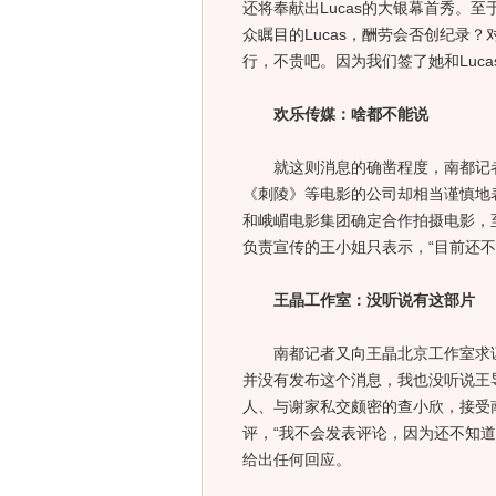
还将奉献出Lucas的大银幕首秀。
众瞩目的Lucas，酬劳会否创纪录
行，不贵吧。因为我们签了她和Luc
欢乐传媒：啥都不能说
就这则消息的确凿程度，南都记者
《刺陵》等电影的公司却相当谨慎地
和峨嵋电影集团确定合作拍摄电影，至
负责宣传的王小姐只表示，“目前还
王晶工作室：没听说有这部片
南都记者又向王晶北京工作室求证
并没有发布这个消息，我也没听说王导
人、与谢家私交颇密的查小欣，接受
评，“我不会发表评论，因为还不知
给出任何回应。