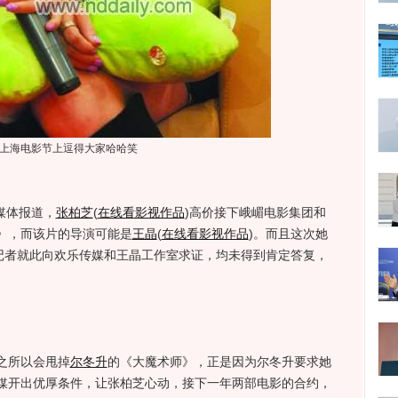
上海电影节上逗得大家哈哈笑
媒体报道，
张柏芝
(
在线看影视作品
)
高价接下峨嵋电影集团和
》，而该片的导演可能是
王晶
(
在线看影视作品
)
。而且这次她
记者就此向欢乐传媒和王晶工作室求证，均未得到肯定答复，
之所以会甩掉
尔冬升
的《大魔术师》，正是因为尔冬升要求她
媒开出优厚条件，让张柏芝心动，接下一年两部电影的合约，