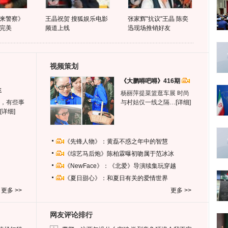
来警察》
王晶祝贺 搜狐娱乐电影
张家辉"抗议"王晶 陈奕
完美
频道上线
迅现场推销好友
视频策划
《大鹏嘚吧嘚》416期
生
杨丽萍提菜篮逛车展 时尚
，有些事
与村姑仅一线之隔…
[详细]
[详细]
《先锋人物》：黄磊不惑之年中的智慧
《综艺马后炮》陈柏霖曝初吻属于范冰冰
《NewFace》：《北爱》导演续集玩穿越
《夏日甜心》：和夏日有关的爱情世界
更多 >>
更多 >>
网友评论排行