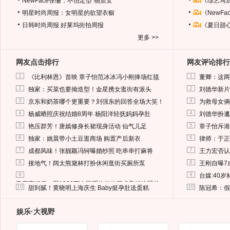
NewFace张俪：不怕定型“物质女”
《综艺马
明星时尚周报：女明星的欲望衣橱
《NewF
日韩时尚周报
好莱坞街拍周报
《夏日甜
更多 >>
网友点击排行
网友评论排行
1
1
《比利林恩》首映 章子怡范冰冰冯小刚捧场红毯
董卿：这两
2
2
独家：买菜也要拗造型！金星携女逛街有派头
刘德华新片
3
3
京东和奶茶哪个更重要？刘强东的回答全场大笑！
为救母女俩
4
4
杨威晒照庆祝结婚8周年 杨阳洋轻抚妈妈孕肚
刘德华扮邋
5
5
艳压群芳！唐嫣修身长裙现身活动 仙气儿足
章子怡斥港
6
6
独家：姚晨带小土豆逛商场 购置产后新衣
律师：于正
7
7
成都风味！张靓颖冯轲曝婚纱照 吃串串打麻将
王力宏否认
8
8
接地气！阔太熊黛林打扮休闲逛街买厕所泵
王刚自曝7
9
9
台媒:40
马蓉离婚后，砸1000万人民币给媒体要求删掉这照片
10
10
甜到腻！黄晓明上海庆生 Baby挺孕肚送蛋糕
陈冠希：假
娱乐·大视野