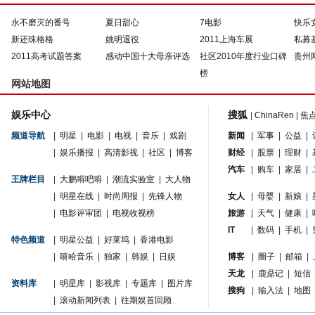
永不磨灭的番号
夏日甜心
7电影
快乐
新还珠格格
姚明退役
2011上海车展
私募
2011高考试题答案
感动中国十大母亲评选
社区2010年度行业口碑
贵州
榜
网站地图
娱乐中心
搜狐
|
ChinaRen
|
焦
频道导航
|
明星
|
电影
|
电视
|
音乐
|
戏剧
新闻
|
军事
|
公益
|
|
娱乐播报
|
高清影视
|
社区
|
博客
财经
|
股票
|
理财
|
汽车
|
购车
|
家居
|
王牌栏目
|
大鹏嘚吧嘚
|
潮流实验室
|
大人物
|
明星在线
|
时尚周报
|
先锋人物
女人
|
母婴
|
新娘
|
|
电影评审团
|
电视收视榜
旅游
|
天气
|
健康
|
IT
|
数码
|
手机
|
特色频道
|
明星公益
|
好莱坞
|
香港电影
|
嘻哈音乐
|
独家
|
韩娱
|
日娱
博客
|
圈子
|
邮箱
|
天龙
|
鹿鼎记
|
短信
资料库
|
明星库
|
影视库
|
专题库
|
图片库
搜狗
|
输入法
|
地图
|
滚动新闻列表
|
往期娱首回顾