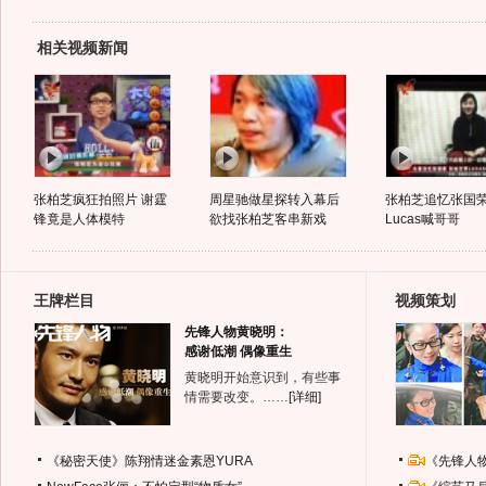
相关视频新闻
张柏芝疯狂拍照片 谢霆
周星驰做星探转入幕后
张柏芝追忆张国荣
锋竟是人体模特
欲找张柏芝客串新戏
Lucas喊哥哥
王牌栏目
视频策划
先锋人物黄晓明：
感谢低潮 偶像重生
黄晓明开始意识到，有些事
情需要改变。……
[详细]
《秘密天使》陈翔情迷金素恩YURA
《先锋人