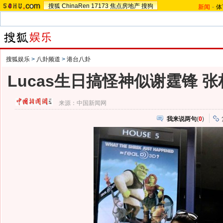
搜狐
ChinaRen
17173
焦点房地产
搜狗
新闻
-
体
搜狐娱乐
>
八卦频道
>
港台八卦
Lucas生日搞怪神似谢霆锋 
来源：
中国新闻网
我来说两句
(
0
)