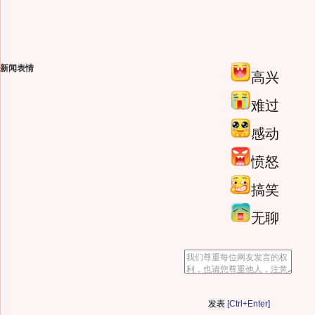
新闻表情
高兴
难过
感动
愤怒
搞笑
无聊
[Ctrl+Enter]