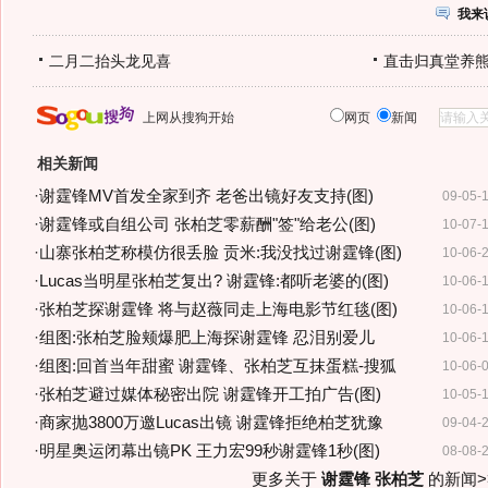
我来
二月二抬头龙见喜
直击归真堂养
上网从搜狗开始
网页
新闻
相关新闻
·
谢霆锋MV首发全家到齐 老爸出镜好友支持(图)
09-05-
·
谢霆锋或自组公司 张柏芝零薪酬"签"给老公(图)
10-07-
·
山寨张柏芝称模仿很丢脸 贡米:我没找过谢霆锋(图)
10-06-
·
Lucas当明星张柏芝复出? 谢霆锋:都听老婆的(图)
10-06-
·
张柏芝探谢霆锋 将与赵薇同走上海电影节红毯(图)
10-06-
·
组图:张柏芝脸颊爆肥上海探谢霆锋 忍泪别爱儿
10-06-
·
组图:回首当年甜蜜 谢霆锋、张柏芝互抹蛋糕-搜狐
10-06-
·
张柏芝避过媒体秘密出院 谢霆锋开工拍广告(图)
10-05-
·
商家抛3800万邀Lucas出镜 谢霆锋拒绝柏芝犹豫
09-04-
·
明星奥运闭幕出镜PK 王力宏99秒谢霆锋1秒(图)
08-08-
更多关于
谢霆锋 张柏芝
的新闻>