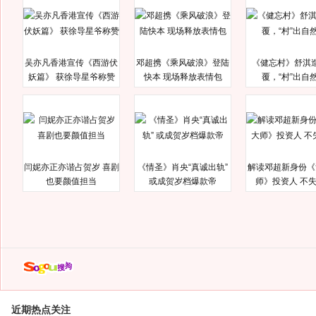
吴亦凡香港宣传《西游伏
邓超携《乘风破浪》登陆
《健忘村》舒淇
妖篇》 获徐导星爷称赞
快本 现场释放表情包
覆，“村”出自
闫妮亦正亦谐占贺岁 喜剧
《情圣》肖央“真诚出轨”
解读邓超新身份《
也要颜值担当
或成贺岁档爆款帝
师》投资人 不
近期热点关注