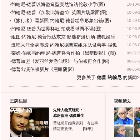
·
约翰尼-德普以海盗造型突然造访伦敦小学(图)
10-10-
·
约翰尼-德普《加勒比海盗4》英国片场露面(图)
10-09-
·
《旅行者》曝新照 约翰尼-德普糙爷形象出镜(图)
10-09-
·
约翰尼-德普为世界杯狂 拍戏看球两不误(图)
10-06-
·
组图:约翰尼-德普抵达东京 影迷挤爆机场-搜狐娱乐
10-06-
·
激唱大汗全身湿透 约翰尼德普重组乐队做善事-搜狐
10-06-
·
蒂姆-伯顿与约翰尼-德普将合作拍《黑暗阴影》(图)
09-07-
·
德普加盟《爱丽丝梦游仙境》 与伯顿再合作(图)
08-07-
·
德普出演伯顿新片《黑暗阴影》
08-06-
更多关于
德普 约翰尼
的新闻>
王牌栏目
视频策划
先锋人物黄晓明：
感谢低潮 偶像重生
黄晓明开始意识到，有些事
情需要改变。……
[详细]