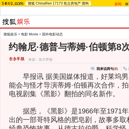
搜狐
ChinaRen
17173
焦点房地产
搜狗
新闻
-
体
搜狐娱乐
>
电影 Movie
>
国外电影动态
约翰尼·德普与蒂姆·伯顿第8
来源：
东方早报
我来说两句
(
0
)
早报讯 据美国媒体报道，好莱坞男
能会与怪才导演蒂姆·伯顿再次合作，
电视剧集《黑影》翻拍的同名新作。
据悉，《黑影》是1966年至1971年
出的一部哥特风格的肥皂剧，故事多取
经典恐怖故事，从德古拉伯爵、科学怪