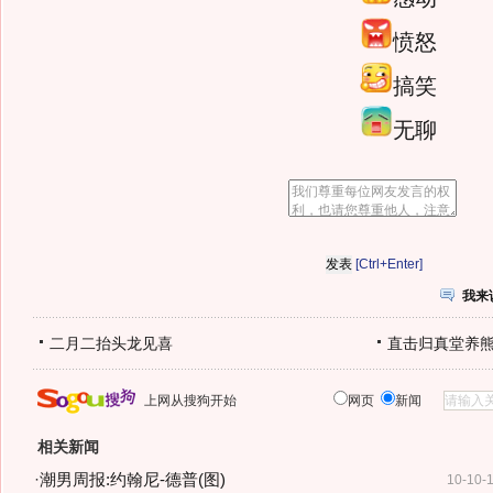
愤怒
搞笑
无聊
[Ctrl+Enter]
我来
二月二抬头龙见喜
直击归真堂养
上网从搜狗开始
网页
新闻
相关新闻
·
潮男周报:约翰尼-德普(图)
10-10-