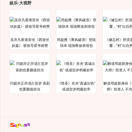
娱乐·大视野
吴亦凡香港宣传《西游伏
邓超携《乘风破浪》登陆
《健忘村》舒淇
妖篇》 获徐导星爷称赞
快本 现场释放表情包
覆，“村”出自
闫妮亦正亦谐占贺岁 喜剧
《情圣》肖央“真诚出轨”
解读邓超新身份《
也要颜值担当
或成贺岁档爆款帝
师》投资人 不