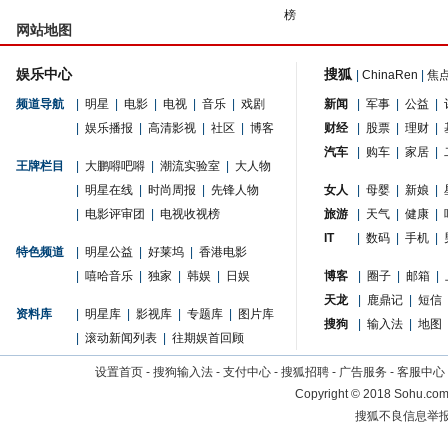
榜
网站地图
娱乐中心
搜狐
|
ChinaRen
|
焦
频道导航
|
明星
|
电影
|
电视
|
音乐
|
戏剧
新闻
|
军事
|
公益
|
|
娱乐播报
|
高清影视
|
社区
|
博客
财经
|
股票
|
理财
|
汽车
|
购车
|
家居
|
王牌栏目
|
大鹏嘚吧嘚
|
潮流实验室
|
大人物
|
明星在线
|
时尚周报
|
先锋人物
女人
|
母婴
|
新娘
|
|
电影评审团
|
电视收视榜
旅游
|
天气
|
健康
|
IT
|
数码
|
手机
|
特色频道
|
明星公益
|
好莱坞
|
香港电影
|
嘻哈音乐
|
独家
|
韩娱
|
日娱
博客
|
圈子
|
邮箱
|
天龙
|
鹿鼎记
|
短信
资料库
|
明星库
|
影视库
|
专题库
|
图片库
搜狗
|
输入法
|
地图
|
滚动新闻列表
|
往期娱首回顾
设置首页
-
搜狗输入法
-
支付中心
-
搜狐招聘
-
广告服务
-
客服中心
Copyright
©
2018 Sohu.com 
搜狐不良信息举