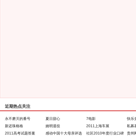
近期热点关注
永不磨灭的番号
夏日甜心
7电影
快乐
新还珠格格
姚明退役
2011上海车展
私募
2011高考试题答案
感动中国十大母亲评选
社区2010年度行业口碑
贵州