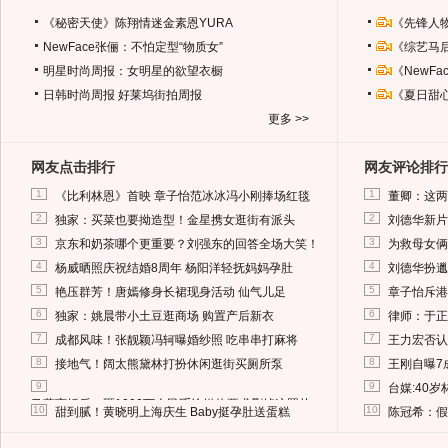
《秘密天使》陈翔情迷金素恩YURA
《先锋人
NewFace张俪：不怕定型“物质女”
《综艺马
明星时尚周报：女明星的欲望衣橱
《NewF
日韩时尚周报
好莱坞街拍周报
《夏日甜
更多 >>
网友点击排行
网友评论排行
1
1
《比利林恩》首映 章子怡范冰冰冯小刚捧场红毯
董卿：这两
2
2
独家：买菜也要拗造型！金星携女逛街有派头
刘德华新片
3
3
京东和奶茶哪个更重要？刘强东的回答全场大笑！
为救母女俩
4
4
杨威晒照庆祝结婚8周年 杨阳洋轻抚妈妈孕肚
刘德华扮邋
5
5
艳压群芳！唐嫣修身长裙现身活动 仙气儿足
章子怡斥港
6
6
独家：姚晨带小土豆逛商场 购置产后新衣
律师：于正
7
7
成都风味！张靓颖冯轲曝婚纱照 吃串串打麻将
王力宏否认
8
8
接地气！阔太熊黛林打扮休闲逛街买厕所泵
王刚自曝7
9
9
台媒:40
马蓉离婚后，砸1000万人民币给媒体要求删掉这照片
10
10
甜到腻！黄晓明上海庆生 Baby挺孕肚送蛋糕
陈冠希：假