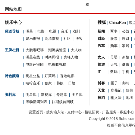
榜
网站地图
娱乐中心
搜狐
|
ChinaRen
|
焦
频道导航
|
明星
|
电影
|
电视
|
音乐
|
戏剧
新闻
|
军事
|
公益
|
|
娱乐播报
|
高清影视
|
社区
|
博客
财经
|
股票
|
理财
|
汽车
|
购车
|
家居
|
王牌栏目
|
大鹏嘚吧嘚
|
潮流实验室
|
大人物
|
明星在线
|
时尚周报
|
先锋人物
女人
|
母婴
|
新娘
|
|
电影评审团
|
电视收视榜
旅游
|
天气
|
健康
|
IT
|
数码
|
手机
|
特色频道
|
明星公益
|
好莱坞
|
香港电影
|
嘻哈音乐
|
独家
|
韩娱
|
日娱
博客
|
圈子
|
邮箱
|
天龙
|
鹿鼎记
|
短信
资料库
|
明星库
|
影视库
|
专题库
|
图片库
搜狗
|
输入法
|
地图
|
滚动新闻列表
|
往期娱首回顾
设置首页
-
搜狗输入法
-
支付中心
-
搜狐招聘
-
广告服务
-
客服中心
Copyright
©
2018 Sohu.com 
搜狐不良信息举