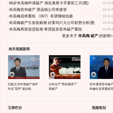
·
86岁米高梅申请破产 倒在奥斯卡开赛前三月(图)
10-11-
·
米高梅宣布破产 望远镜公司将接管
10-11-
·
米高梅或将重组 《007》有望继续拍摄
10-11-
·
米高梅破产引发收购潮 好莱坞六大公司权势分析(图
10-11-
·
米高梅再获借贷延期 希望提前宣布破产重组
10-09-
更多关于
米高梅 破产
的新闻>
相关视频新闻
日航正式申请破产保护
日本生产"男性胸罩"厂
百年通用宣布破
年近"花甲"凄凉接..
商破产
科赫任首席重组
王牌栏目
视频策划