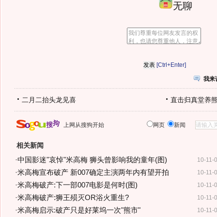
无聊
[Ctrl+Enter]
我来
二月二抬头龙见喜
直击归真堂养
上网从搜狗开始
网页
新闻
相关新闻
·
中国影迷"哀悼"米高梅 狮头曾影响我的童年(图)
10-11-
·
米高梅宣布破产 新007确定主演两年内有望开拍
10-11-
·
米高梅破产:下一部007电影是何时(图)
10-11-
·
米高梅破产:狮王殒灭OR浴火重生?
10-11-
·
米高梅启示:破产只是好莱坞一次"熊市"
10-11-