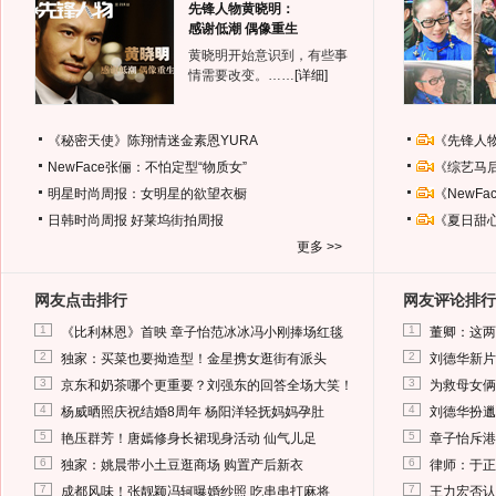
先锋人物黄晓明：
感谢低潮 偶像重生
黄晓明开始意识到，有些事
情需要改变。……
[详细]
《秘密天使》陈翔情迷金素恩YURA
《先锋人
NewFace张俪：不怕定型“物质女”
《综艺马
明星时尚周报：女明星的欲望衣橱
《NewF
日韩时尚周报
好莱坞街拍周报
《夏日甜
更多 >>
网友点击排行
网友评论排行
1
1
《比利林恩》首映 章子怡范冰冰冯小刚捧场红毯
董卿：这两
2
2
独家：买菜也要拗造型！金星携女逛街有派头
刘德华新片
3
3
京东和奶茶哪个更重要？刘强东的回答全场大笑！
为救母女俩
4
4
杨威晒照庆祝结婚8周年 杨阳洋轻抚妈妈孕肚
刘德华扮邋
5
5
艳压群芳！唐嫣修身长裙现身活动 仙气儿足
章子怡斥港
6
6
独家：姚晨带小土豆逛商场 购置产后新衣
律师：于正
7
7
成都风味！张靓颖冯轲曝婚纱照 吃串串打麻将
王力宏否认