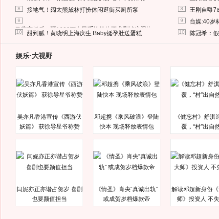
8
8
接地气！阔太熊黛林打扮休闲逛街买厕所泵
王刚自曝7
9
9
台媒:40
马蓉离婚后，砸1000万人民币给媒体要求删掉这照片
10
10
甜到腻！黄晓明上海庆生 Baby挺孕肚送蛋糕
陈冠希：假
娱乐·大视野
吴亦凡香港宣传《西游伏
邓超携《乘风破浪》登陆
《健忘村》舒淇
妖篇》 获徐导星爷称赞
快本 现场释放表情包
覆，“村”出自
闫妮亦正亦谐占贺岁 喜剧
《情圣》肖央“真诚出轨”
解读邓超新身份《
也要颜值担当
或成贺岁档爆款帝
师》投资人 不