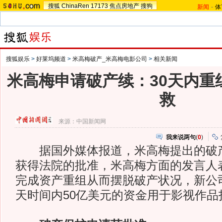
搜狐
ChinaRen
17173
焦点房地产
搜狗
新闻
-
体
搜狐娱乐
>
好莱坞频道
>
米高梅破产_米高梅电影公司
>
相关新闻
米高梅申请破产续：30天内重
救
来源：
中国新闻网
我来说两句
(
0
)
据国外媒体报道，米高梅提出的破产
获得法院的批准，米高梅方面的发言人
完成资产重组从而摆脱破产状况，新公司
天时间内50亿美元的资金用于影视作品