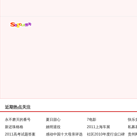
近期热点关注
永不磨灭的番号
夏日甜心
7电影
快乐
新还珠格格
姚明退役
2011上海车展
私募
2011高考试题答案
感动中国十大母亲评选
社区2010年度行业口碑
贵州