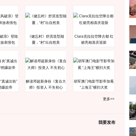
破浪》登陆
《健忘村》舒淇造型颠
Clara克拉拉空降古都 红
释放表情包
覆，“村”出自然美
裙亮相喜庆迎新
“真诚出轨”
解读邓超新身份《复合大
胡军澳门电影节影帝加冕
档爆款帝
师》投资人 不失初心
“上海王”横扫大奖
更多>>
我要发布