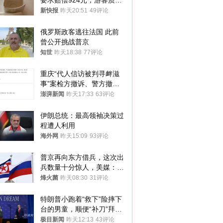
要求赔偿924元，游客质疑
酒店房客物品超高标价，市
新快报
昨天20:51
49评论
监部门：不违规
俄罗斯政客逃往法国 此前
曾公开挑战普京
知世
昨天18:38
77评论
重庆“代人信访被判寻衅滋
事”案检方撤诉、警方撤
案，两被告人获国赔
澎湃新闻
昨天17:33
63评论
伊朗总统：最高领袖决策过
程遭人利用
海外网
昨天15:09
93评论
普京再向东方借兵，这次出
兵数量十分惊人，美媒：俄
朝要动真格？
烽火菌
昨天08:30
31评论
特朗普小跑着“救下”险摔下
台的男童，顺便“补刀”拜
登：“我可不想他像拜登一
极目新闻
昨天12:13
43评论