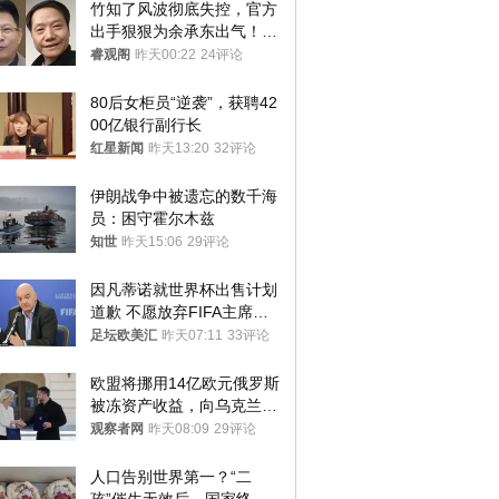
竹知了风波彻底失控，官方
出手狠狠为余承东出气！雷
军果然没说错
睿观阁
昨天00:22
24评论
80后女柜员“逆袭”，获聘42
00亿银行副行长
红星新闻
昨天13:20
32评论
伊朗战争中被遗忘的数千海
员：困守霍尔木兹
知世
昨天15:06
29评论
因凡蒂诺就世界杯出售计划
道歉 不愿放弃FIFA主席职
位
足坛欧美汇
昨天07:11
33评论
欧盟将挪用14亿欧元俄罗斯
被冻资产收益，向乌克兰提
供援助
观察者网
昨天08:09
29评论
人口告别世界第一？“二