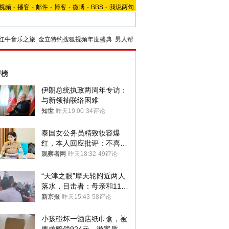
视频
-
播客
-
邮件
-
博客
-
微博
-
BBS
-
我说两句
红牛音乐之旅
金立特约搜狐视频年度盛典
男人帮
评榜
伊朗总统执政两周年专访：
与新领袖联络困难
知世
昨天19:00
34评论
泰国女公务员精致妆容爆
红，本人回应批评：不喜欢
就别看
观察者网
昨天18:32
49评论
“天津之眼”摩天轮附近两人
落水，目击者：母亲和11岁
儿子先后被打捞上岸
新京报
昨天15:43
58评论
小孩碰坏一酒店纸巾盒，被