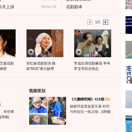
5月上演
话剧剧本
09-04-29
1/3
艾嘉话剧
买红妹话剧首演 挑
常远出演话剧麻花 爷爷
铺垫
战"80后"老公缺席
常宝华后台指点
视频策划
《大鹏嘚吧嘚》416期
生
杨丽萍提菜篮逛车展 时尚
，有些事
与村姑仅一线之隔…
[详细]
[详细]