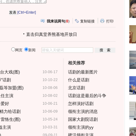
网
瓣
爱
分
[Ctrl+Enter]
享
我来说两句
(
0
)
复制链接
打印
直击归真堂养熊基地开放日
网页
新闻
相关推荐
台大戏(图)
话剧的最新图片
10-06-17
"话剧
什么是话剧
10-10-22
磊等加盟(图)
北京话剧
10-08-06
担任主演
话剧这是最后的斗争
10-08-02
余爱好
怎样演好话剧
10-06-21
精力给话剧
领衔主演的消息
10-06-09
雷恪生(图)
国家大剧院话剧
10-05-24
溢主演
领衔主演的yy
10-03-31
)
硬汉领衔主演
09-09-11