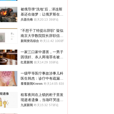
被俄导弹“洗地”后，泽连斯
基还在做梦：让俄罗斯在冬
季前求和？
兵器先锋
前天20:13
39评论
“不想干了特提出辞职” 疑似
南京大学数院院长辞职信流
传 院方回应
新闻资讯综合
昨天11:42
100评论
一家三口家中遇害，一男子
因强奸、杀人两项罪名被判
死缓 最高检介入后改判无
红星新闻
前天14:29
33评论
罪
一级甲等医疗事故涉事儿科
医生韩杰：诊疗中有疏漏，
我认错，但不能认罪
看看新闻Knews
昨天14:05
83评论
租客夜间在上锁的柜子里发
现逝者遗像，当场吓哭连夜
搬离，房东退还押金
九派新闻
昨天15:32
57评论