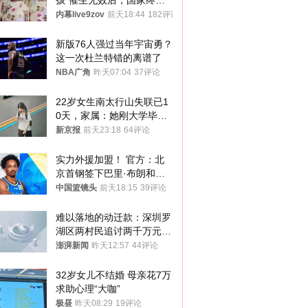
孩”催生无效后，国家终于
向住房出手了！
内幕live9zov
前天18:44
182评论
新版76人强过当年宇宙勇？
这一次杜兰特错的离谱了
NBA广角
昨天07:04
37评论
22岁女生南太行山失联已1
0天，家属：她刚大学毕业
想到山里旅行
新京报
前天23:18
64评论
实力外援加盟！ 官方：北
京首钢签下巴里·布朗和桑
普森
中国篮镜头
前天18:15
39评论
难以落地的动迁款：深圳罗
湖区两村民追讨两千万元动
迁款八年未果
澎湃新闻
昨天12:57
44评论
32岁女儿不结婚 母亲花7万
求助心理“大咖”
极昼
昨天08:29
19评论