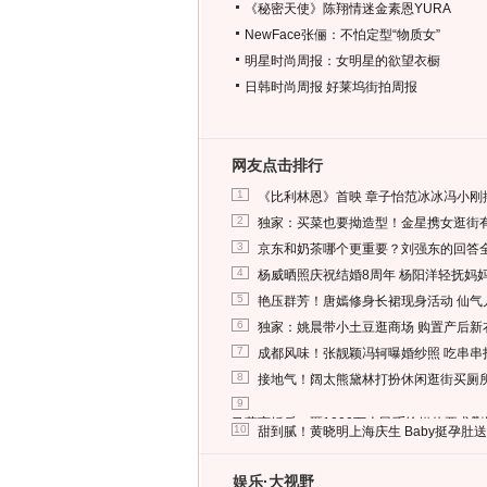
《秘密天使》陈翔情迷金素恩YURA
NewFace张俪：不怕定型“物质女”
明星时尚周报：女明星的欲望衣橱
日韩时尚周报
好莱坞街拍周报
网友点击排行
1
《比利林恩》首映 章子怡范冰冰冯小刚
2
独家：买菜也要拗造型！金星携女逛街
3
京东和奶茶哪个更重要？刘强东的回答
4
杨威晒照庆祝结婚8周年 杨阳洋轻抚妈
5
艳压群芳！唐嫣修身长裙现身活动 仙气
6
独家：姚晨带小土豆逛商场 购置产后新
7
成都风味！张靓颖冯轲曝婚纱照 吃串串
8
接地气！阔太熊黛林打扮休闲逛街买厕
9
马蓉离婚后，砸1000万人民币给媒体要求
10
甜到腻！黄晓明上海庆生 Baby挺孕肚
娱乐·大视野