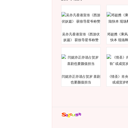
吴亦凡香港宣传《西游伏
邓超携《乘风
妖篇》 获徐导星爷称赞
快本 现场
闫妮亦正亦谐占贺岁 喜剧
《情圣》肖央
也要颜值担当
或成贺岁