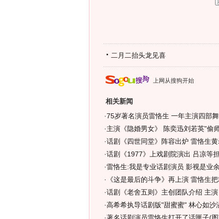
二月二抬头龙见喜
上网从搜狗开始
相关新闻
·
75岁著名演员雷恪生 一年主演四部舞
·
主演《隐婚男女》 陈奕迅刘若英"偷师
·
话剧《四世同堂》阵容出炉 雷恪生黄
·
话剧《1977》上戏剧院演出 吕凉等
·
雷恪生:我是专业话剧演员 影视是业
·
《这是最后的斗争》再上演 雷恪生把
·
话剧《老舍五则》主创团队介绍 主演 
·
高希希执导话剧版"甜蜜蜜" 林心如沙
·
著名话剧演员雷恪生打开了话匣子(图