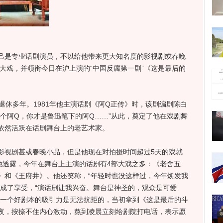
是专业话剧演员，不以给他带来更大知名度的影视剧或春晚
台大戏，并领衔今日在沪上演的“中国反腐第一剧”《这是最后的
休多年。1981年他主演话剧《阿Q正传》时，该剧编剧陈白
个阿Q，你才是鲁迅笔下的阿Q……”从此，奠定了他在戏剧舞
依然活跃在话剧舞台上的老艺术家。
视剧甚或春晚小品，但是他现在对拍摄时间超过5天的戏就
他透露，今年在舞台上主演的话剧有4部大戏之多：《老舍五
》和《王府井》。他还笑称，“年轻时也没这样过，今年焕发我
当成了享受，“演话剧让我兴奋。舞台是神圣的，观众是可爱
，一个好剧本的吸引力是无法抗拒的，当初拿到《这是最后的斗
夜，按捺不住内心激动，熬到凌晨立刻给剧院打电话，表示愿