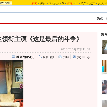
地产
搜狗
新闻
-
体育
-
S
-
娱乐
-
V
-
财经
-
IT
-
汽车
-
房产
-
女人
-
热点：
热
生领衔主演《这是最后的斗争》
2010年10月22日11:08
大
中
我来说两句
(
0
)
复制链接
打印
小