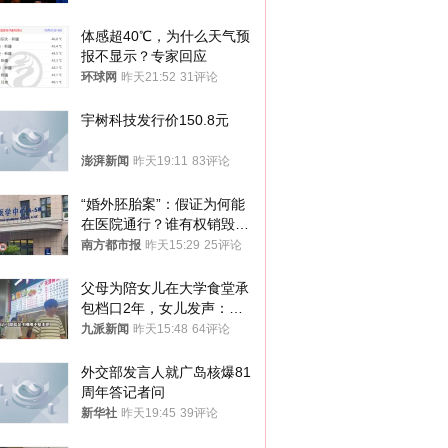
样摔下来”
体感超40℃，为什么天气预
报不显示？专家回应
环球网
昨天21:52
31评论
宇树科技发行价150.8元
澎湃新闻
昨天19:11
83评论
“婚外胚胎案”：假证为何能
在医院通行？谁有权销毁胚
胎？
南方都市报
昨天15:29
25评论
父母为陪女儿在大学食堂承
包档口2年，女儿发声：初
衷是为了陪伴，毕业后将不
九派新闻
昨天15:48
64评论
再营业
外交部发言人就广岛核爆81
周年答记者问
新华社
昨天19:45
39评论