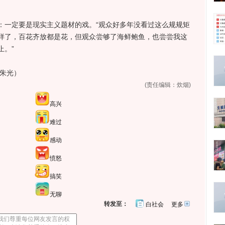
一定要是现实主义题材的戏。“观众好多年没看过这么规规矩
样了，百花齐放都是花，但观众尝够了海鲜鲍鱼，也尝尝我这
止。”
：朱光）
(责任编辑：炊烟)
高兴
难过
感动
愤怒
搞笑
无聊
转发至：
白社会
更多
开
心
人
网
人
豆