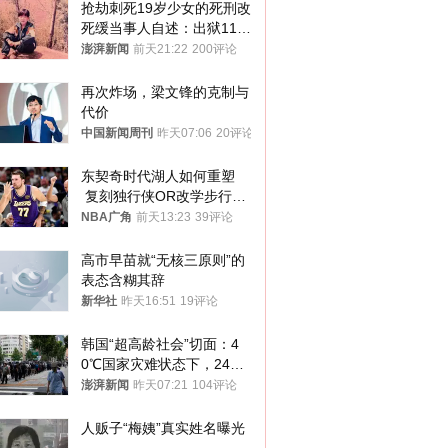
抢劫刺死19岁少女的死刑改
死缓当事人自述：出狱11年
间始终刻意躲避被害人家属
澎湃新闻
前天21:22
200评论
再次炸场，梁文锋的克制与
代价
中国新闻周刊
昨天07:06
20评论
东契奇时代湖人如何重塑
 复刻独行侠OR改学步行
者？
NBA广角
前天13:23
39评论
高市早苗就“无核三原则”的
表态含糊其辞
新华社
昨天16:51
19评论
韩国“超高龄社会”切面：4
0℃国家灾难状态下，2400
名首尔老人还在巷子里收废
澎湃新闻
昨天07:21
104评论
纸
人贩子“梅姨”真实姓名曝光