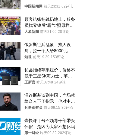
中国新闻网
前天23:31
62评论
顾客结账把钱扔地上，服务
员找零钱后“霸气”照原样扔
回去
大象新闻
前天21:05
28评论
俄罗斯征兵乱象：熟人设
局，拉一个人给8000元
知世
前天19:29
153评论
长鑫拒绝苹果压价，价格不
低于三星SK海力士，苹果
失去了议价权
王新喜
昨天07:48
24评论
泽连斯基谈到中国，当场就
给众人下了指示，他对中国
和中乌关系，显然又有了新
兵器观察员
前天09:15
36评论
的想法
壹快评｜号召领导干部带头
休假，是因为大家不想休吗
第一财经
昨天09:32
202评论