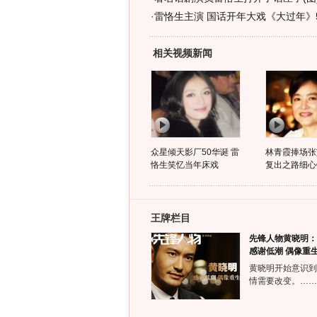
·
雷恪生主演 国话开年大戏《大过年》
相关视频新闻
众星倾天影厂50华诞 雷
林青霞捧场张
恪生笑忆当年床戏
复出之路细心
王牌栏目
先锋人物黄晓明：
感谢低潮 偶像重
黄晓明开始意识到
情需要改变。……