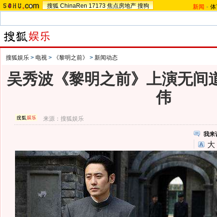
搜狐
ChinaRen
17173
焦点房地产
搜狗
新闻
-
体
搜狐娱乐
>
电视
>
《黎明之前》
>
新闻动态
吴秀波《黎明之前》上演无间道
伟
来源：
搜狐娱乐
我来
大