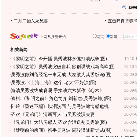
我来
二月二抬头龙见喜
直击归真堂养
上网从搜狗开始
网页
新闻
相关新闻
·
《黎明之前》今开播 吴秀波林永健打响战争(图)
10-10-
·
《黎明之前》吴秀波突破自我 欲创谍战戏新高峰(图
10-10-
·
吴秀波做刘蓓经纪一事无成 大左欲为其丢饭碗(图)
10-09-
·
吴秀波:《上海上海》这个"老大"不好演(图)
10-09-
·
海清吴秀波终成眷属 手接演六六新作《心术》
10-09-
·
资料:《黎明之前》角色简介 刘新杰(吴秀波饰)(图)
10-08-
·
陆玲《昏迷不醒》以泪洗面 与吴秀波遭情感危机
10-04-
·
齐欢《兄弟门》清新可人 与吴秀波演夫妻
10-04-
·
《兄弟门》大结局感人 齐欢含泪送别吴秀波(图)
10-03-
·
《黎明前的瞬间》携手吴秀波 周骏谍战新尝试(图)
09-10-