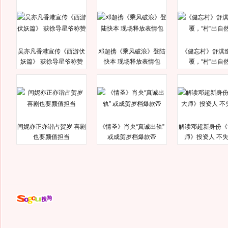
吴亦凡香港宣传《西游伏
邓超携《乘风破浪》登陆
《健忘村》舒淇
妖篇》 获徐导星爷称赞
快本 现场释放表情包
覆，“村”出自
闫妮亦正亦谐占贺岁 喜剧
《情圣》肖央“真诚出轨”
解读邓超新身份《
也要颜值担当
或成贺岁档爆款帝
师》投资人 不