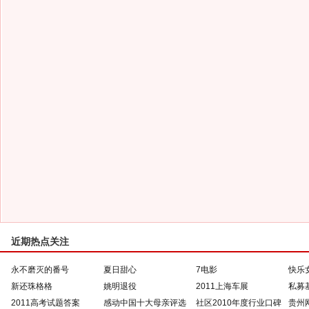
近期热点关注
永不磨灭的番号
夏日甜心
7电影
快乐
新还珠格格
姚明退役
2011上海车展
私募
2011高考试题答案
感动中国十大母亲评选
社区2010年度行业口碑
贵州