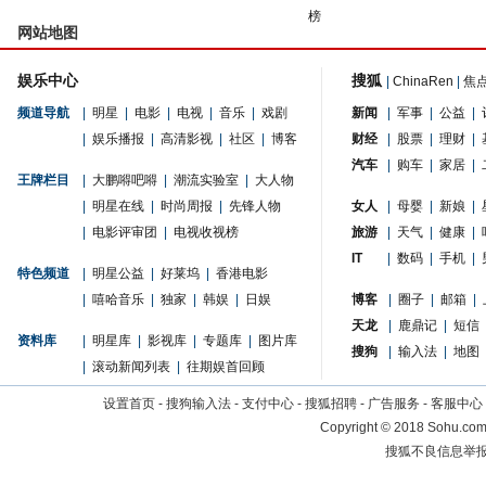
榜
网站地图
娱乐中心
搜狐
|
ChinaRen
|
焦
频道导航
|
明星
|
电影
|
电视
|
音乐
|
戏剧
新闻
|
军事
|
公益
|
|
娱乐播报
|
高清影视
|
社区
|
博客
财经
|
股票
|
理财
|
汽车
|
购车
|
家居
|
王牌栏目
|
大鹏嘚吧嘚
|
潮流实验室
|
大人物
|
明星在线
|
时尚周报
|
先锋人物
女人
|
母婴
|
新娘
|
|
电影评审团
|
电视收视榜
旅游
|
天气
|
健康
|
IT
|
数码
|
手机
|
特色频道
|
明星公益
|
好莱坞
|
香港电影
|
嘻哈音乐
|
独家
|
韩娱
|
日娱
博客
|
圈子
|
邮箱
|
天龙
|
鹿鼎记
|
短信
资料库
|
明星库
|
影视库
|
专题库
|
图片库
搜狗
|
输入法
|
地图
|
滚动新闻列表
|
往期娱首回顾
设置首页
-
搜狗输入法
-
支付中心
-
搜狐招聘
-
广告服务
-
客服中心
Copyright
©
2018 Sohu.com 
搜狐不良信息举