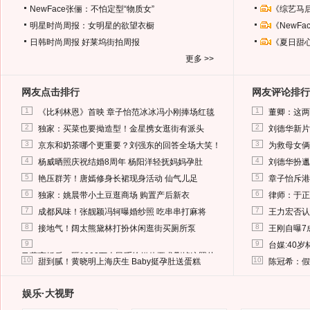
NewFace张俪：不怕定型“物质女”
《综艺马
明星时尚周报：女明星的欲望衣橱
《NewF
日韩时尚周报
好莱坞街拍周报
《夏日甜
更多 >>
网友点击排行
网友评论排行
1
1
《比利林恩》首映 章子怡范冰冰冯小刚捧场红毯
董卿：这两
2
2
独家：买菜也要拗造型！金星携女逛街有派头
刘德华新片
3
3
京东和奶茶哪个更重要？刘强东的回答全场大笑！
为救母女俩
4
4
杨威晒照庆祝结婚8周年 杨阳洋轻抚妈妈孕肚
刘德华扮邋
5
5
艳压群芳！唐嫣修身长裙现身活动 仙气儿足
章子怡斥港
6
6
独家：姚晨带小土豆逛商场 购置产后新衣
律师：于正
7
7
成都风味！张靓颖冯轲曝婚纱照 吃串串打麻将
王力宏否认
8
8
接地气！阔太熊黛林打扮休闲逛街买厕所泵
王刚自曝7
9
9
台媒:40
马蓉离婚后，砸1000万人民币给媒体要求删掉这照片
10
10
甜到腻！黄晓明上海庆生 Baby挺孕肚送蛋糕
陈冠希：假
娱乐·大视野