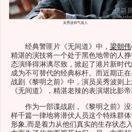
吴秀波帅气逼人
经典警匪片《无间道》中，
梁朝伟
精湛的演技将一个处于黑色地带的人挣
态演绎得淋漓尽致，掀起了港片新时代
成为不可替代的经典标杆。而近期正在
战剧《黎明之前》中，演员吴秀波则上
《无间道》，精湛老辣的表演堪比影帝
作为一部谍战剧，《黎明之前》没
样千篇一律地将潜伏人员这个特殊群体
形象,而是着力从他们真实的生存状态