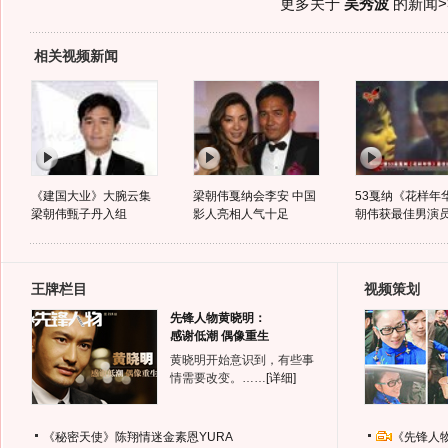
更多关于
吴秀波
的新闻>
相关视频新闻
《建国大业》大腕云集
梁朝伟戛纳会李安 中国
53戛纳《花样年
梁朝伟甄子丹入组
影人亮相人气十足
朝伟获最佳男演
王牌栏目
视频策划
先锋人物黄晓明：
感谢低潮 偶像重生
黄晓明开始意识到，有些事
情需要改变。……
[详细]
《秘密天使》陈翔情迷金素恩YURA
《先锋人