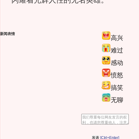
闪耀着光辉人性的无名英雄。
新闻表情
高兴
难过
感动
愤怒
搞笑
无聊
[Ctrl+Enter]