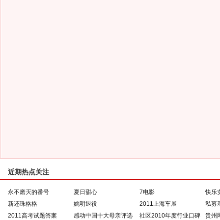
近期热点关注
永不磨灭的番号
夏日甜心
7电影
快乐
新还珠格格
姚明退役
2011上海车展
私募
2011高考试题答案
感动中国十大母亲评选
社区2010年度行业口碑
贵州