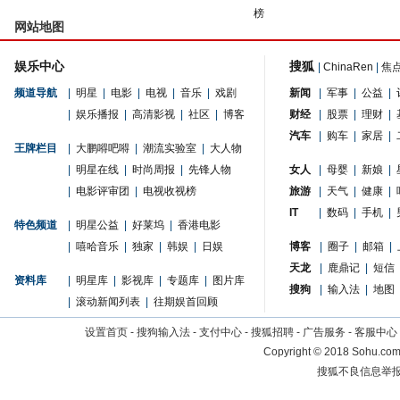
榜
网站地图
娱乐中心
搜狐
|
ChinaRen
|
焦
频道导航
|
明星
|
电影
|
电视
|
音乐
|
戏剧
新闻
|
军事
|
公益
|
|
娱乐播报
|
高清影视
|
社区
|
博客
财经
|
股票
|
理财
|
汽车
|
购车
|
家居
|
王牌栏目
|
大鹏嘚吧嘚
|
潮流实验室
|
大人物
|
明星在线
|
时尚周报
|
先锋人物
女人
|
母婴
|
新娘
|
|
电影评审团
|
电视收视榜
旅游
|
天气
|
健康
|
IT
|
数码
|
手机
|
特色频道
|
明星公益
|
好莱坞
|
香港电影
|
嘻哈音乐
|
独家
|
韩娱
|
日娱
博客
|
圈子
|
邮箱
|
天龙
|
鹿鼎记
|
短信
资料库
|
明星库
|
影视库
|
专题库
|
图片库
搜狗
|
输入法
|
地图
|
滚动新闻列表
|
往期娱首回顾
设置首页
-
搜狗输入法
-
支付中心
-
搜狐招聘
-
广告服务
-
客服中心
Copyright
©
2018 Sohu.com 
搜狐不良信息举