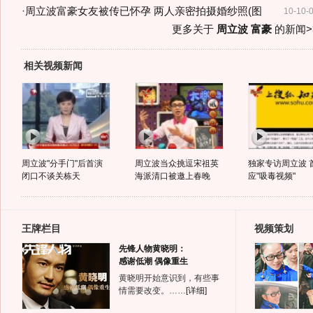
·
周立波富豪女友被传已怀孕 两人亲密拍摄婚纱照(图
10-10-
更多关于
周立波 富豪
的新闻>
相关视频新闻
周立波"分手门"后首演
周立波当众挑逗宋祖英
独家专访周立波 
闭口不谈关栋天
海派清口被邀上春晚
应"吸毒视频"
王牌栏目
视频策划
先锋人物黄晓明：
感谢低潮 偶像重生
黄晓明开始意识到，有些事
情需要改变。……
[详细]