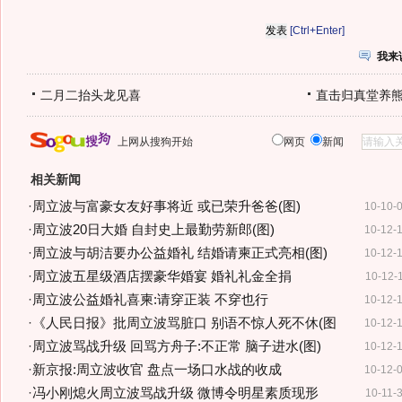
[Ctrl+Enter]
我来
二月二抬头龙见喜
直击归真堂养
上网从搜狗开始
网页
新闻
相关新闻
·
周立波与富豪女友好事将近 或已荣升爸爸(图)
10-10-
·
周立波20日大婚 自封史上最勤劳新郎(图)
10-12-
·
周立波与胡洁要办公益婚礼 结婚请柬正式亮相(图)
10-12-
·
周立波五星级酒店摆豪华婚宴 婚礼礼金全捐
10-12-
·
周立波公益婚礼喜柬:请穿正装 不穿也行
10-12-
·
《人民日报》批周立波骂脏口 别语不惊人死不休(图
10-12-
·
周立波骂战升级 回骂方舟子:不正常 脑子进水(图)
10-12-
·
新京报:周立波收官 盘点一场口水战的收成
10-12-
·
冯小刚熄火周立波骂战升级 微博令明星素质现形
10-11-