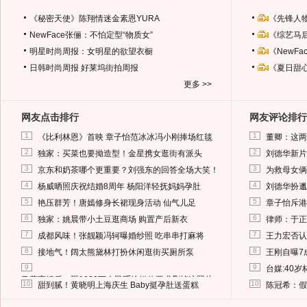
《秘密天使》陈翔情迷金素恩YURA
《先锋人
NewFace张俪：不怕定型“物质女”
《综艺马
明星时尚周报：女明星的欲望衣橱
《NewF
日韩时尚周报
好莱坞街拍周报
《夏日甜
更多 >>
网友点击排行
网友评论排行
1
1
《比利林恩》首映 章子怡范冰冰冯小刚捧场红毯
董卿：这两
2
2
独家：买菜也要拗造型！金星携女逛街有派头
刘德华新片
3
3
京东和奶茶哪个更重要？刘强东的回答全场大笑！
为救母女俩
4
4
杨威晒照庆祝结婚8周年 杨阳洋轻抚妈妈孕肚
刘德华扮邋
5
5
艳压群芳！唐嫣修身长裙现身活动 仙气儿足
章子怡斥港
6
6
独家：姚晨带小土豆逛商场 购置产后新衣
律师：于正
7
7
成都风味！张靓颖冯轲曝婚纱照 吃串串打麻将
王力宏否认
8
8
接地气！阔太熊黛林打扮休闲逛街买厕所泵
王刚自曝7
9
9
台媒:40
马蓉离婚后，砸1000万人民币给媒体要求删掉这照片
10
10
甜到腻！黄晓明上海庆生 Baby挺孕肚送蛋糕
陈冠希：假