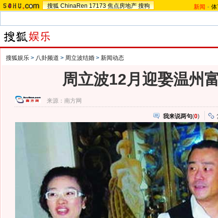
搜狐
ChinaRen
17173
焦点房地产
搜狗
新闻
-
体
搜狐娱乐
>
八卦频道
>
周立波结婚
>
新闻动态
周立波12月迎娶温州
来源：
南方网
我来说两句
(
0
)