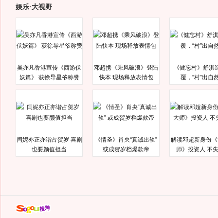
娱乐·大视野
吴亦凡香港宣传《西游伏
邓超携《乘风破浪》登陆
《健忘村》舒淇
妖篇》 获徐导星爷称赞
快本 现场释放表情包
覆，“村”出自
闫妮亦正亦谐占贺岁 喜剧
《情圣》肖央“真诚出轨”
解读邓超新身份《
也要颜值担当
或成贺岁档爆款帝
师》投资人 不