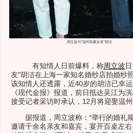
周立波与“温州富豪女友”胡洁
有知情人日前爆料，称
周立波
日
友”胡洁在上海一家知名婚纱店拍婚纱
该知情人还透露，近40岁的胡洁已幸
《现代金报》报道，前日抵达吴江为演
接受记者采访时承认，12月将迎娶温
据报道，周立波称：“举行的婚礼规
邀请千余名亲友和嘉宾，宴开百桌左右