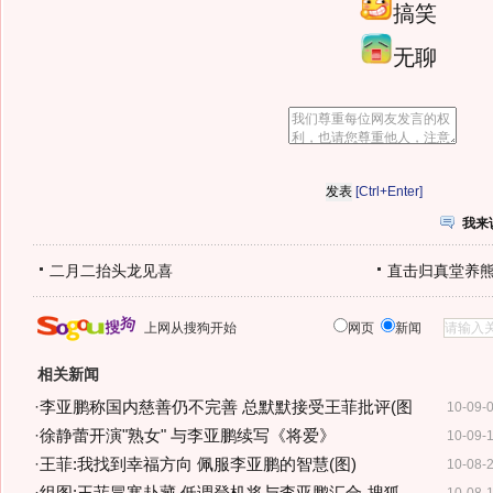
搞笑
无聊
[Ctrl+Enter]
我来
二月二抬头龙见喜
直击归真堂养
上网从搜狗开始
网页
新闻
相关新闻
·
李亚鹏称国内慈善仍不完善 总默默接受王菲批评(图
10-09-
·
徐静蕾开演"熟女" 与李亚鹏续写《将爱》
10-09-
·
王菲:我找到幸福方向 佩服李亚鹏的智慧(图)
10-08-