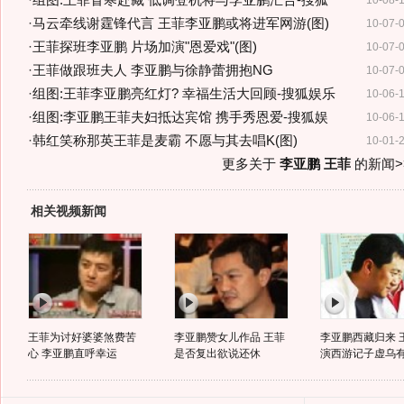
·
组图:王菲冒寒赴藏 低调登机将与李亚鹏汇合-搜狐
10-08-
·
马云牵线谢霆锋代言 王菲李亚鹏或将进军网游(图)
10-07-
·
王菲探班李亚鹏 片场加演"恩爱戏"(图)
10-07-
·
王菲做跟班夫人 李亚鹏与徐静蕾拥抱NG
10-07-
·
组图:王菲李亚鹏亮红灯? 幸福生活大回顾-搜狐娱乐
10-06-
·
组图:李亚鹏王菲夫妇抵达宾馆 携手秀恩爱-搜狐娱
10-06-
·
韩红笑称那英王菲是麦霸 不愿与其去唱K(图)
10-01-
更多关于
李亚鹏 王菲
的新闻>
相关视频新闻
王菲为讨好婆婆煞费苦
李亚鹏赞女儿作品 王菲
李亚鹏西藏归来 
心 李亚鹏直呼幸运
是否复出欲说还休
演西游记子虚乌