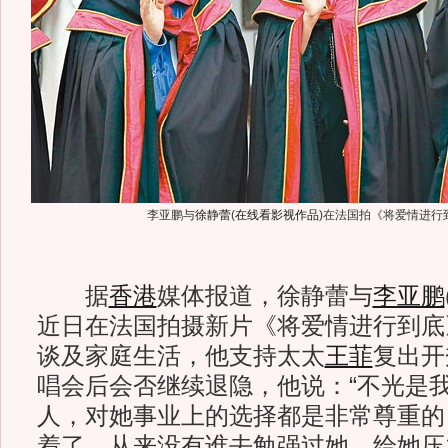
李亚鹏与
徐静蕾
(
在线看影视作品
)
在法国拍《将爱情进行
据
香港
媒体报道，徐静蕾与
李亚鹏
近日在法国拍摄新片《将爱情进行到底
谈及家庭生活，他支持太太
王菲
复出开
唱会后会否继续退隐，他说：“不光是
人，对她事业上的选择都是非常尊重的
着了，从来没有谁去勉强过她，给她压