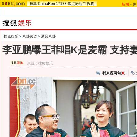
搜狐
ChinaRen
17173
焦点房地产
搜狗
新闻
-
体
搜狐娱乐
>
八卦频道
>
港台八卦
李亚鹏曝王菲唱K是麦霸 支持妻
来源：
搜狐娱乐
我来说两句
(
0
)