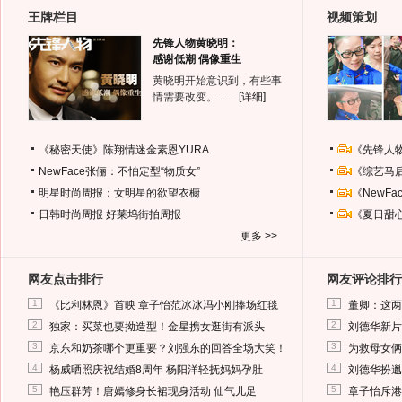
王牌栏目
视频策划
先锋人物黄晓明：
感谢低潮 偶像重生
黄晓明开始意识到，有些事
情需要改变。……
[详细]
《秘密天使》陈翔情迷金素恩YURA
《先锋人
NewFace张俪：不怕定型“物质女”
《综艺马
明星时尚周报：女明星的欲望衣橱
《NewF
日韩时尚周报
好莱坞街拍周报
《夏日甜
更多 >>
网友点击排行
网友评论排行
1
1
《比利林恩》首映 章子怡范冰冰冯小刚捧场红毯
董卿：这两
2
2
独家：买菜也要拗造型！金星携女逛街有派头
刘德华新片
3
3
京东和奶茶哪个更重要？刘强东的回答全场大笑！
为救母女俩
4
4
杨威晒照庆祝结婚8周年 杨阳洋轻抚妈妈孕肚
刘德华扮邋
5
5
艳压群芳！唐嫣修身长裙现身活动 仙气儿足
章子怡斥港