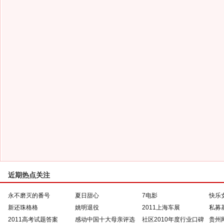
近期热点关注
永不磨灭的番号
夏日甜心
7电影
快乐
新还珠格格
姚明退役
2011上海车展
私募
2011高考试题答案
感动中国十大母亲评选
社区2010年度行业口碑
贵州