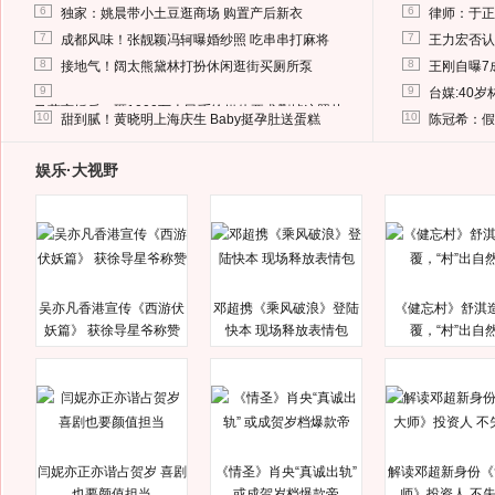
6
6
独家：姚晨带小土豆逛商场 购置产后新衣
律师：于正
7
7
成都风味！张靓颖冯轲曝婚纱照 吃串串打麻将
王力宏否认
8
8
接地气！阔太熊黛林打扮休闲逛街买厕所泵
王刚自曝7
9
9
台媒:40
马蓉离婚后，砸1000万人民币给媒体要求删掉这照片
10
10
甜到腻！黄晓明上海庆生 Baby挺孕肚送蛋糕
陈冠希：假
娱乐·大视野
吴亦凡香港宣传《西游伏
邓超携《乘风破浪》登陆
《健忘村》舒淇
妖篇》 获徐导星爷称赞
快本 现场释放表情包
覆，“村”出自
闫妮亦正亦谐占贺岁 喜剧
《情圣》肖央“真诚出轨”
解读邓超新身份《
也要颜值担当
或成贺岁档爆款帝
师》投资人 不