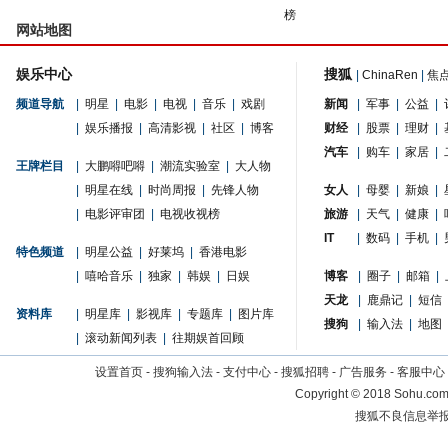
榜
网站地图
娱乐中心
搜狐
|
ChinaRen
|
焦
频道导航
|
明星
|
电影
|
电视
|
音乐
|
戏剧
新闻
|
军事
|
公益
|
|
娱乐播报
|
高清影视
|
社区
|
博客
财经
|
股票
|
理财
|
汽车
|
购车
|
家居
|
王牌栏目
|
大鹏嘚吧嘚
|
潮流实验室
|
大人物
|
明星在线
|
时尚周报
|
先锋人物
女人
|
母婴
|
新娘
|
|
电影评审团
|
电视收视榜
旅游
|
天气
|
健康
|
IT
|
数码
|
手机
|
特色频道
|
明星公益
|
好莱坞
|
香港电影
|
嘻哈音乐
|
独家
|
韩娱
|
日娱
博客
|
圈子
|
邮箱
|
天龙
|
鹿鼎记
|
短信
资料库
|
明星库
|
影视库
|
专题库
|
图片库
搜狗
|
输入法
|
地图
|
滚动新闻列表
|
往期娱首回顾
设置首页
-
搜狗输入法
-
支付中心
-
搜狐招聘
-
广告服务
-
客服中心
Copyright
©
2018 Sohu.com 
搜狐不良信息举