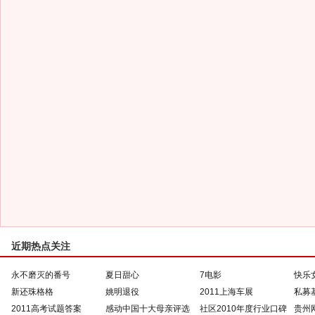
近期热点关注
永不磨灭的番号
夏日甜心
7电影
快乐
新还珠格格
姚明退役
2011上海车展
私募
2011高考试题答案
感动中国十大母亲评选
社区2010年度行业口碑
贵州