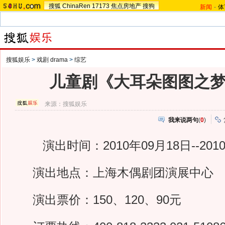
搜狐
ChinaRen
17173
焦点房地产
搜狗
新闻
-
体
搜狐娱乐
>
戏剧 drama
>
综艺
儿童剧《大耳朵图图之
来源：
搜狐娱乐
我来说两句
(
0
)
演出时间：2010年09月18日--2010
演出地点：上海木偶剧团演展中心
演出票价：150、120、90元