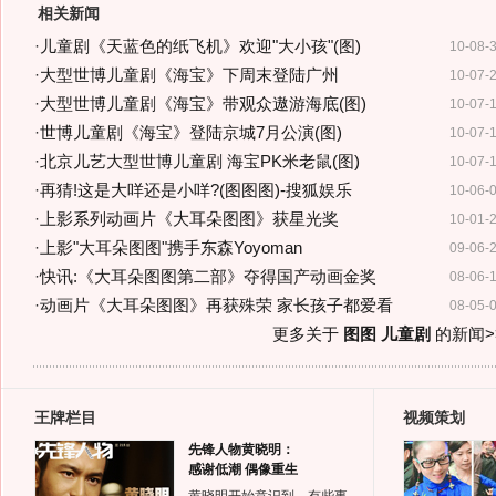
相关新闻
·
儿童剧《天蓝色的纸飞机》欢迎"大小孩"(图)
10-08-
·
大型世博儿童剧《海宝》下周末登陆广州
10-07-
·
大型世博儿童剧《海宝》带观众遨游海底(图)
10-07-
·
世博儿童剧《海宝》登陆京城7月公演(图)
10-07-
·
北京儿艺大型世博儿童剧 海宝PK米老鼠(图)
10-07-
·
再猜!这是大咩还是小咩?(图图图)-搜狐娱乐
10-06-
·
上影系列动画片《大耳朵图图》获星光奖
10-01-
·
上影"大耳朵图图"携手东森Yoyoman
09-06-
·
快讯:《大耳朵图图第二部》夺得国产动画金奖
08-06-
·
动画片《大耳朵图图》再获殊荣 家长孩子都爱看
08-05-
更多关于
图图 儿童剧
的新闻>
王牌栏目
视频策划
先锋人物黄晓明：
感谢低潮 偶像重生