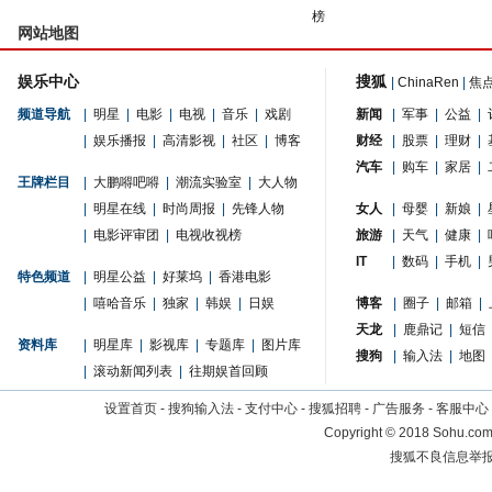
榜
网站地图
娱乐中心
搜狐
|
ChinaRen
|
焦
频道导航
|
明星
|
电影
|
电视
|
音乐
|
戏剧
新闻
|
军事
|
公益
|
|
娱乐播报
|
高清影视
|
社区
|
博客
财经
|
股票
|
理财
|
汽车
|
购车
|
家居
|
王牌栏目
|
大鹏嘚吧嘚
|
潮流实验室
|
大人物
|
明星在线
|
时尚周报
|
先锋人物
女人
|
母婴
|
新娘
|
|
电影评审团
|
电视收视榜
旅游
|
天气
|
健康
|
IT
|
数码
|
手机
|
特色频道
|
明星公益
|
好莱坞
|
香港电影
|
嘻哈音乐
|
独家
|
韩娱
|
日娱
博客
|
圈子
|
邮箱
|
天龙
|
鹿鼎记
|
短信
资料库
|
明星库
|
影视库
|
专题库
|
图片库
搜狗
|
输入法
|
地图
|
滚动新闻列表
|
往期娱首回顾
设置首页
-
搜狗输入法
-
支付中心
-
搜狐招聘
-
广告服务
-
客服中心
Copyright
©
2018 Sohu.com 
搜狐不良信息举