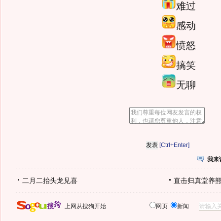
难过
感动
愤怒
搞笑
无聊
[Ctrl+Enter]
我来
二月二抬头龙见喜
直击归真堂养
上网从搜狗开始
网页
新闻