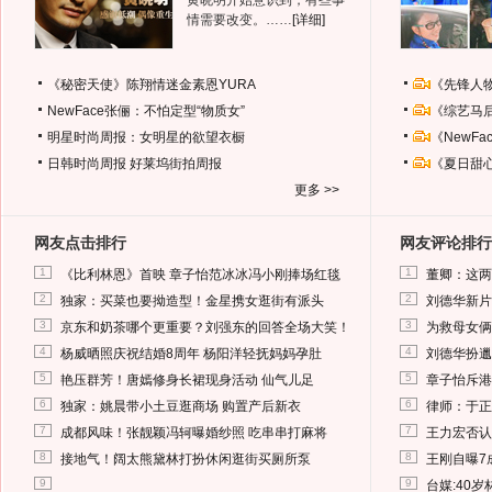
黄晓明开始意识到，有些事
情需要改变。……
[详细]
《秘密天使》陈翔情迷金素恩YURA
《先锋人
NewFace张俪：不怕定型“物质女”
《综艺马
明星时尚周报：女明星的欲望衣橱
《NewF
日韩时尚周报
好莱坞街拍周报
《夏日甜
更多 >>
网友点击排行
网友评论排行
1
1
《比利林恩》首映 章子怡范冰冰冯小刚捧场红毯
董卿：这两
2
2
独家：买菜也要拗造型！金星携女逛街有派头
刘德华新片
3
3
京东和奶茶哪个更重要？刘强东的回答全场大笑！
为救母女俩
4
4
杨威晒照庆祝结婚8周年 杨阳洋轻抚妈妈孕肚
刘德华扮邋
5
5
艳压群芳！唐嫣修身长裙现身活动 仙气儿足
章子怡斥港
6
6
独家：姚晨带小土豆逛商场 购置产后新衣
律师：于正
7
7
成都风味！张靓颖冯轲曝婚纱照 吃串串打麻将
王力宏否认
8
8
接地气！阔太熊黛林打扮休闲逛街买厕所泵
王刚自曝7
9
9
台媒:40