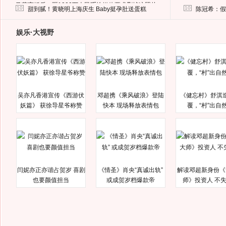
马蓉离婚后，砸1000万人民币给媒体要求删掉这照片
10
10
甜到腻！黄晓明上海庆生 Baby挺孕肚送蛋糕
陈冠希：假
娱乐·大视野
吴亦凡香港宣传《西游伏
邓超携《乘风破浪》登陆
《健忘村》舒淇
妖篇》 获徐导星爷称赞
快本 现场释放表情包
覆，“村”出自
闫妮亦正亦谐占贺岁 喜剧
《情圣》肖央“真诚出轨”
解读邓超新身份《
也要颜值担当
或成贺岁档爆款帝
师》投资人 不