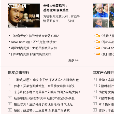
先锋人物黄晓明：
感谢低潮 偶像重生
黄晓明开始意识到，有些事
情需要改变。……
[详细]
《秘密天使》陈翔情迷金素恩YURA
《先锋人
NewFace张俪：不怕定型“物质女”
《综艺马
明星时尚周报：女明星的欲望衣橱
《NewF
日韩时尚周报
好莱坞街拍周报
《夏日甜
更多 >>
网友点击排行
网友评论排行
1
1
《比利林恩》首映 章子怡范冰冰冯小刚捧场红毯
董卿：这两
2
2
独家：买菜也要拗造型！金星携女逛街有派头
刘德华新片
3
3
京东和奶茶哪个更重要？刘强东的回答全场大笑！
为救母女俩
4
4
杨威晒照庆祝结婚8周年 杨阳洋轻抚妈妈孕肚
刘德华扮邋
5
5
艳压群芳！唐嫣修身长裙现身活动 仙气儿足
章子怡斥港
6
6
独家：姚晨带小土豆逛商场 购置产后新衣
律师：于正