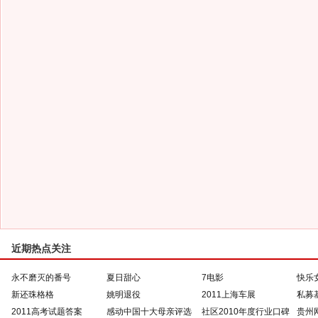
近期热点关注
永不磨灭的番号
夏日甜心
7电影
快乐
新还珠格格
姚明退役
2011上海车展
私募
2011高考试题答案
感动中国十大母亲评选
社区2010年度行业口碑
贵州