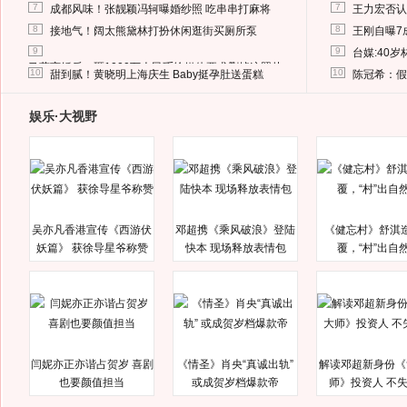
7
7
成都风味！张靓颖冯轲曝婚纱照 吃串串打麻将
王力宏否认
8
8
接地气！阔太熊黛林打扮休闲逛街买厕所泵
王刚自曝7
9
9
台媒:40
马蓉离婚后，砸1000万人民币给媒体要求删掉这照片
10
10
甜到腻！黄晓明上海庆生 Baby挺孕肚送蛋糕
陈冠希：假
娱乐·大视野
吴亦凡香港宣传《西游伏
邓超携《乘风破浪》登陆
《健忘村》舒淇
妖篇》 获徐导星爷称赞
快本 现场释放表情包
覆，“村”出自
闫妮亦正亦谐占贺岁 喜剧
《情圣》肖央“真诚出轨”
解读邓超新身份《
也要颜值担当
或成贺岁档爆款帝
师》投资人 不