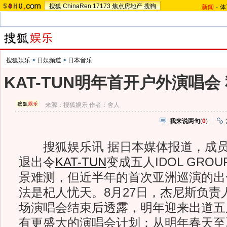
搜狐
ChinaRen
17173
焦点房地产
搜狗
新闻
-
体
搜狐娱乐
>
日娱频道
>
日本音乐
KAT-TUN明年首开户外演唱会
来源：
搜狐娱乐
作者：舍人
我来说两句
(
0
)
搜狐娱乐讯 据日本媒体报道，成
退出令
KAT-TUN
变成五人IDOL GRO
景难测，但近半年的首次亚洲巡演的出
法是杞人忧天。8月27日，杰尼斯负责
场演唱会结束后透露，明年迎来出道五周年
有更盛大的演唱会计划：从明年春天至夏