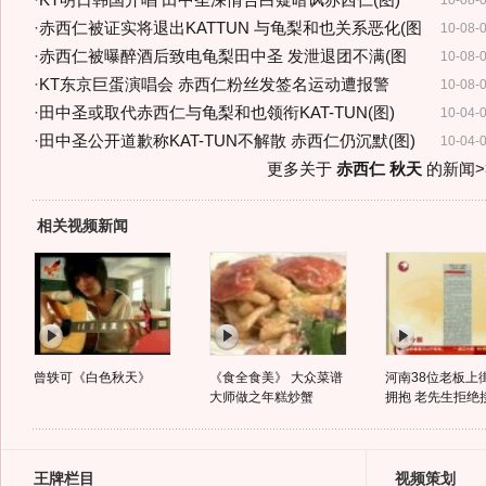
·
KT明日韩国开唱 田中圣深情告白疑暗讽赤西仁(图)
10-08-
·
赤西仁被证实将退出KATTUN 与龟梨和也关系恶化(图
10-08-
·
赤西仁被曝醉酒后致电龟梨田中圣 发泄退团不满(图
10-08-
·
KT东京巨蛋演唱会 赤西仁粉丝发签名运动遭报警
10-08-
·
田中圣或取代赤西仁与龟梨和也领衔KAT-TUN(图)
10-04-
·
田中圣公开道歉称KAT-TUN不解散 赤西仁仍沉默(图)
10-04-
更多关于
赤西仁 秋天
的新闻>
相关视频新闻
曾轶可《白色秋天》
《食全食美》 大众菜谱
河南38位老板上
大师做之年糕炒蟹
拥抱 老先生拒绝接
王牌栏目
视频策划