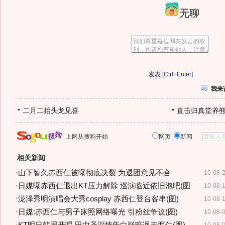
无聊
[Ctrl+Enter]
我来
二月二抬头龙见喜
直击归真堂养
上网从搜狗开始
网页
新闻
相关新闻
·
山下智久赤西仁被曝彻底决裂 为退团意见不合
10-08-
·
日媒曝赤西仁退出KT压力解除 巡演临近依旧泡吧(图
10-08-
·
泷泽秀明演唱会大秀cosplay 赤西仁登台客串(图)
10-08-
·
日媒:赤西仁与男子床照网络曝光 引粉丝争议(图)
10-08-