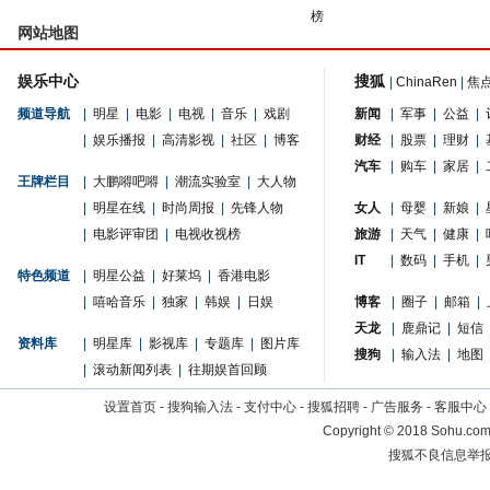
榜
网站地图
娱乐中心
搜狐
|
ChinaRen
|
焦
频道导航
|
明星
|
电影
|
电视
|
音乐
|
戏剧
新闻
|
军事
|
公益
|
|
娱乐播报
|
高清影视
|
社区
|
博客
财经
|
股票
|
理财
|
汽车
|
购车
|
家居
|
王牌栏目
|
大鹏嘚吧嘚
|
潮流实验室
|
大人物
|
明星在线
|
时尚周报
|
先锋人物
女人
|
母婴
|
新娘
|
|
电影评审团
|
电视收视榜
旅游
|
天气
|
健康
|
IT
|
数码
|
手机
|
特色频道
|
明星公益
|
好莱坞
|
香港电影
|
嘻哈音乐
|
独家
|
韩娱
|
日娱
博客
|
圈子
|
邮箱
|
天龙
|
鹿鼎记
|
短信
资料库
|
明星库
|
影视库
|
专题库
|
图片库
搜狗
|
输入法
|
地图
|
滚动新闻列表
|
往期娱首回顾
设置首页
-
搜狗输入法
-
支付中心
-
搜狐招聘
-
广告服务
-
客服中心
Copyright
©
2018 Sohu.com 
搜狐不良信息举