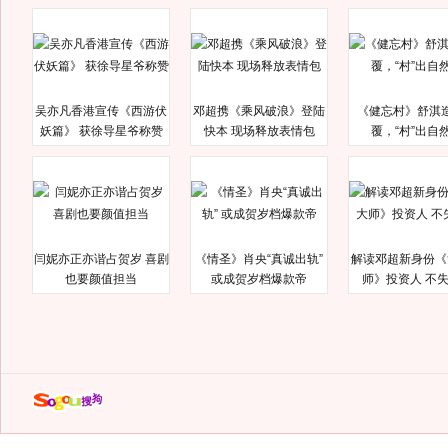
吴亦凡香港宣传《西游伏
邓超携《乘风破浪》登陆
《健忘村》舒淇
妖篇》 获徐导星爷称赞
快本 现场释放表情包
覆，“村”出自
闫妮亦正亦谐占贺岁 喜剧
《情圣》肖央“真诚出轨”
解读邓超新身份《
也要颜值担当
或成贺岁档爆款帝
师》投资人 不