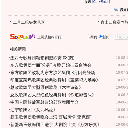
[Ctrl+Enter]
我来
二月二抬头龙见喜
直击归真堂养
上网从搜狗开始
网页
新闻
相关新闻
·
墨西哥歌舞团精彩剧照欣赏 08(图)
10-08-
·
东方歌舞团华丽"分身" 今晚开始推四台晚会
10-08-
·
东方歌舞团改制为东方演艺集团 8月闪亮登场
10-07-
·
印度宝莱坞歌舞团经典歌舞剧《宝莱坞入场券》
10-07-
·
总政歌舞团大型原创歌剧《木兰诗篇》
10-06-
·
总政歌舞团大型红色经典舞剧《铁道游击队》
10-06-
·
中国人民解放军总政治部歌舞团简介
10-06-
·
辽宁歌舞团《女儿风流》
10-06-
·
新玉歌舞团歌舞晚会上演 西域风情"亚克西"
10-06-
·
新疆新玉歌舞团四进京 大剧院上演《万方乐奏》
10-06-