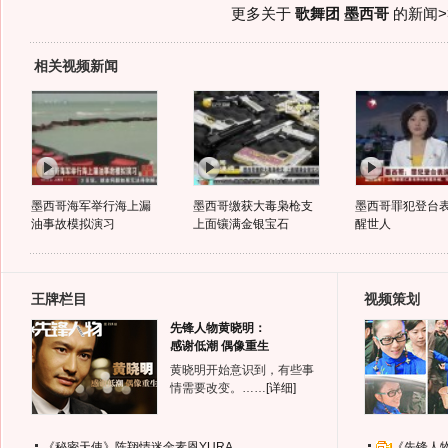
更多关于
歌舞团 墨西哥
的新闻>
相关视频新闻
墨西哥海军举行海上漏
墨西哥缴获大毒枭枪支
墨西哥罪犯登台
油事故模拟演习
上面镶满金银宝石
醒世人
王牌栏目
视频策划
先锋人物黄晓明：
感谢低潮 偶像重生
黄晓明开始意识到，有些事
情需要改变。……
[详细]
《秘密天使》陈翔情迷金素恩YURA
《先锋人