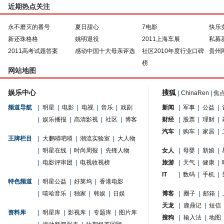
近期热点关注
永不磨灭的番号
夏日甜心
7电影
快乐
新还珠格格
姚明退役
2011上海车展
私募
2011高考试题答案
感动中国十大母亲评选
社区2010年度行业口碑
贵州
榜
网站地图
娱乐中心
搜狐
|
ChinaRen
|
焦
频道导航
|
明星
|
电影
|
电视
|
音乐
|
戏剧
新闻
|
军事
|
公益
|
|
娱乐播报
|
高清影视
|
社区
|
博客
财经
|
股票
|
理财
|
汽车
|
购车
|
家居
|
王牌栏目
|
大鹏嘚吧嘚
|
潮流实验室
|
大人物
|
明星在线
|
时尚周报
|
先锋人物
女人
|
母婴
|
新娘
|
|
电影评审团
|
电视收视榜
旅游
|
天气
|
健康
|
IT
|
数码
|
手机
|
特色频道
|
明星公益
|
好莱坞
|
香港电影
|
嘻哈音乐
|
独家
|
韩娱
|
日娱
博客
|
圈子
|
邮箱
|
天龙
|
鹿鼎记
|
短信
资料库
|
明星库
|
影视库
|
专题库
|
图片库
搜狗
|
输入法
|
地图