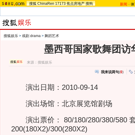
搜狐
ChinaRen
17173
焦点房地产
搜狗
新闻
-
体
搜狐娱乐
>
戏剧 drama
>
舞蹈艺术
墨西哥国家歌舞团访
来源：
搜狐娱乐
我来说两句
(
0
)
演出日期：2010-09-14
演出场馆：北京展览馆剧场
演出票价： 80/180/280/380/580
200(180X2)/300(280X2)