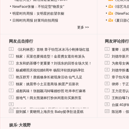
NewFace张俪：不怕定型“物质女”
《综艺马
明星时尚周报：女明星的欲望衣橱
《NewF
日韩时尚周报
好莱坞街拍周报
《夏日甜
更多 >>
网友点击排行
网友评论排行
1
1
《比利林恩》首映 章子怡范冰冰冯小刚捧场红毯
董卿：这两
2
2
独家：买菜也要拗造型！金星携女逛街有派头
刘德华新片
3
3
京东和奶茶哪个更重要？刘强东的回答全场大笑！
为救母女俩
4
4
杨威晒照庆祝结婚8周年 杨阳洋轻抚妈妈孕肚
刘德华扮邋
5
5
艳压群芳！唐嫣修身长裙现身活动 仙气儿足
章子怡斥港
6
6
独家：姚晨带小土豆逛商场 购置产后新衣
律师：于正
7
7
成都风味！张靓颖冯轲曝婚纱照 吃串串打麻将
王力宏否认
8
8
接地气！阔太熊黛林打扮休闲逛街买厕所泵
王刚自曝7
9
9
台媒:40
马蓉离婚后，砸1000万人民币给媒体要求删掉这照片
10
10
甜到腻！黄晓明上海庆生 Baby挺孕肚送蛋糕
陈冠希：假
娱乐·大视野