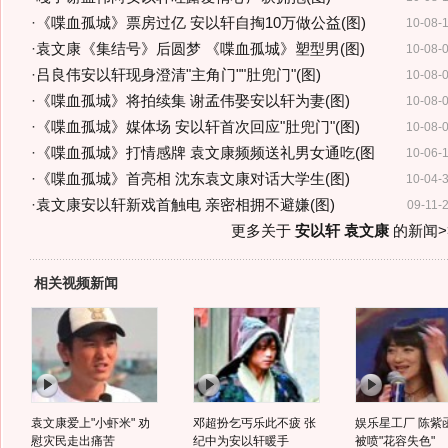
·
《喋血孤城》票房过亿 安以轩自掏10万做公益(图)
10-08-
·
袁文康《集结号》后圆梦 《喋血孤城》塑型男(图)
10-08-
·
吕良伟安以轩现身澄清"主角门""肚兜门"(图)
10-08-
·
《喋血孤城》将拍续集 谢孟伟娶安以轩为妻(图)
10-08-
·
《喋血孤城》媒体场 安以轩首次回应"肚兜门"(图)
10-08-
·
《喋血孤城》打情感牌 袁文康频频送礼男女通吃(图
10-06-
·
《喋血孤城》首亮相 沈东袁文康对话大学生(图)
10-04-
·
袁文康安以轩新戏首触电 亲密相拥不避嫌(图)
09-11-
更多关于
安以轩 袁文康
的新闻>
相关视频新闻
袁文康爱上"小虾米" 劝
邓超扮乞丐乐此不疲 张
娱乐星工厂 陈紫
慰灾民走出痛苦
纪中为安以轩暖手
被喷"花容失色"