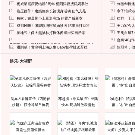
4
4
杨威晒照庆祝结婚8周年 杨阳洋轻抚妈妈孕肚
刘德华扮邋
5
5
艳压群芳！唐嫣修身长裙现身活动 仙气儿足
章子怡斥港
6
6
独家：姚晨带小土豆逛商场 购置产后新衣
律师：于正
7
7
成都风味！张靓颖冯轲曝婚纱照 吃串串打麻将
王力宏否认
8
8
接地气！阔太熊黛林打扮休闲逛街买厕所泵
王刚自曝7
9
9
台媒:40
马蓉离婚后，砸1000万人民币给媒体要求删掉这照片
10
10
甜到腻！黄晓明上海庆生 Baby挺孕肚送蛋糕
陈冠希：假
娱乐·大视野
吴亦凡香港宣传《西游伏
邓超携《乘风破浪》登陆
《健忘村》舒淇
妖篇》 获徐导星爷称赞
快本 现场释放表情包
覆，“村”出自