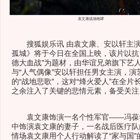
袁文康战场咆哮
搜狐娱乐讯 由袁文康、安以轩主演
孤城》将于今日在全国上映，该片以抗
德大血战”为题材，由华谊兄弟旗下艺人
与“人气偶像”安以轩担任男女主演，演
的“战地悲歌”，这对“烽火爱人”在全
之余注入了关键的悲情元素，备受关注
袁文康饰演一名个性军官——冯葆
中饰演袁文康的妻子，一名战后医疗队
情场袁文康用个人行动解读了“家与国”