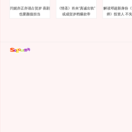
闫妮亦正亦谐占贺岁 喜剧
《情圣》肖央“真诚出轨”
解读邓超新身份《
也要颜值担当
或成贺岁档爆款帝
师》投资人 不