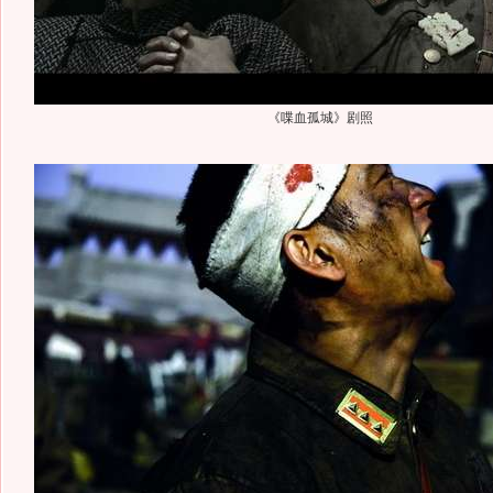
《喋血孤城》剧照