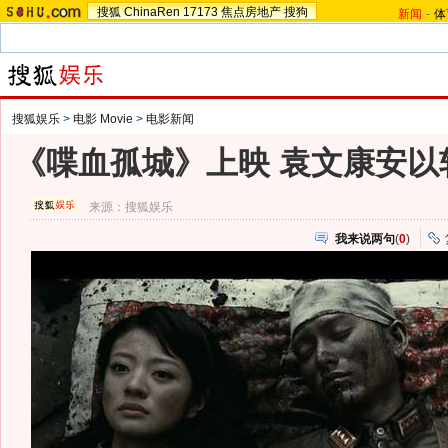
搜狐
ChinaRen
17173
焦点房地产
搜狗
新闻
-
体
搜狐娱乐
>
电影 Movie
>
电影新闻
《喋血孤城》上映 袁文康安以
来源：
搜狐娱乐
我来说两句
(
0
)