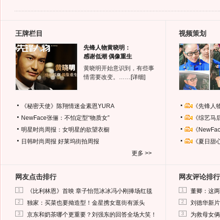
王牌栏目
视频策划
先锋人物黄晓明：
感谢低潮 偶像重生
黄晓明开始意识到，有些事
情需要改变。……
[详细]
《秘密天使》陈翔情迷金素恩YURA
《先锋人
NewFace张俪：不怕定型“物质女”
《综艺马
明星时尚周报：女明星的欲望衣橱
《NewF
日韩时尚周报
好莱坞街拍周报
《夏日甜
更多 >>
网友点击排行
网友评论排行
1
1
《比利林恩》首映 章子怡范冰冰冯小刚捧场红毯
董卿：这两
2
2
独家：买菜也要拗造型！金星携女逛街有派头
刘德华新片
3
3
京东和奶茶哪个更重要？刘强东的回答全场大笑！
为救母女俩