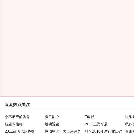
近期热点关注
永不磨灭的番号
夏日甜心
7电影
快乐
新还珠格格
姚明退役
2011上海车展
私募
2011高考试题答案
感动中国十大母亲评选
社区2010年度行业口碑
贵州