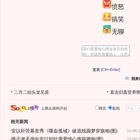
愤怒
搞笑
无聊
[Ctrl+Enter]
我来
二月二抬头龙见喜
直击归真堂养
上网从搜狗开始
网页
新闻
相关新闻
·
安以轩荧幕首秀《喋血孤城》破底线圆梦穿旗袍(图)
10-08-
·
嘎子谢孟伟向安以轩吐露爱情心声获拥抱(图)
10-08-