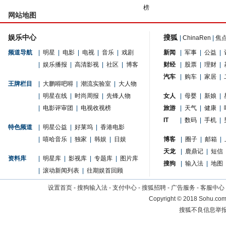
榜
网站地图
娱乐中心
搜狐
|
ChinaRen
|
焦
频道导航
|
明星
|
电影
|
电视
|
音乐
|
戏剧
新闻
|
军事
|
公益
|
|
娱乐播报
|
高清影视
|
社区
|
博客
财经
|
股票
|
理财
|
汽车
|
购车
|
家居
|
王牌栏目
|
大鹏嘚吧嘚
|
潮流实验室
|
大人物
|
明星在线
|
时尚周报
|
先锋人物
女人
|
母婴
|
新娘
|
|
电影评审团
|
电视收视榜
旅游
|
天气
|
健康
|
IT
|
数码
|
手机
|
特色频道
|
明星公益
|
好莱坞
|
香港电影
|
嘻哈音乐
|
独家
|
韩娱
|
日娱
博客
|
圈子
|
邮箱
|
天龙
|
鹿鼎记
|
短信
资料库
|
明星库
|
影视库
|
专题库
|
图片库
搜狗
|
输入法
|
地图
|
滚动新闻列表
|
往期娱首回顾
设置首页
-
搜狗输入法
-
支付中心
-
搜狐招聘
-
广告服务
-
客服中心
Copyright
©
2018 Sohu.com 
搜狐不良信息举