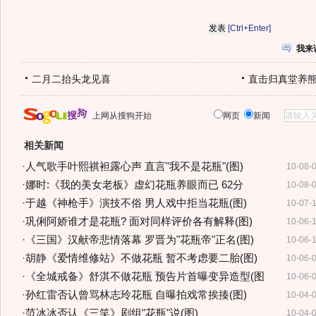
[Ctrl+Enter]
我来
二月二抬头龙见喜
直击归真堂养
上网从搜狗开始
网页
新闻
相关新闻
·
人气歌手叶熙祺袒露心声 直言"我不是花瓶"(图)
10-08-
·
娜时:《我的美女老板》虚幻花瓶养眼而已 62分
10-08-
·
于越《神枪手》演技不俗 男人戏中拒当花瓶(图)
10-07-
·
巩俐阿娇谁才是花瓶? 面对同样评价各有解释(图)
10-06-
·
《三国》汉献帝悲情落幕 罗晋为"花瓶帝"正名(图)
10-06-
·
胡静《爱情维修站》不做花瓶 暂不考虑要二胎(图)
10-06-
·
《全城戒备》舒淇不做花瓶 预告片首曝变异造型(图
10-06-
·
孙红雷否认曾骂林志玲花瓶 自曝拍戏常挨揍(图)
10-04-
·
范冰冰否认《三笑》剧组"花瓶"说(图)
10-04-