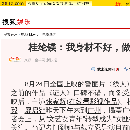
搜狐
ChinaRen
17173
焦点房地产
搜狗
新闻
-
体
搜狐娱乐
>
电影 Movie
>
电影新闻
桂纶镁：我身材不好，
来源：
金羊网-新快报
我来说两句
(
0
)
8月24日全国上映的警匪片《线人
之前的作品《证人》口碑不错，而备受
映后，主演
张家辉
(
在线看影视作品
)
、
毅
、
廖启智
昨天下午来到
广州
，揭幕广
者会上，从“文艺女青年”转型成为“女
关注。当记者问到她与戴立忍导演目前