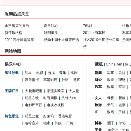
近期热点关注
永不磨灭的番号
夏日甜心
7电影
快乐
新还珠格格
姚明退役
2011上海车展
私募
2011高考试题答案
感动中国十大母亲评选
社区2010年度行业口碑
贵州
榜
网站地图
娱乐中心
搜狐
|
ChinaRen
|
焦
频道导航
|
明星
|
电影
|
电视
|
音乐
|
戏剧
新闻
|
军事
|
公益
|
|
娱乐播报
|
高清影视
|
社区
|
博客
财经
|
股票
|
理财
|
汽车
|
购车
|
家居
|
王牌栏目
|
大鹏嘚吧嘚
|
潮流实验室
|
大人物
|
明星在线
|
时尚周报
|
先锋人物
女人
|
母婴
|
新娘
|
|
电影评审团
|
电视收视榜
旅游
|
天气
|
健康
|
IT
|
数码
|
手机
|
特色频道
|
明星公益
|
好莱坞
|
香港电影
|
嘻哈音乐
|
独家
|
韩娱
|
日娱
博客
|
圈子
|
邮箱
|
天龙
|
鹿鼎记
|
短信