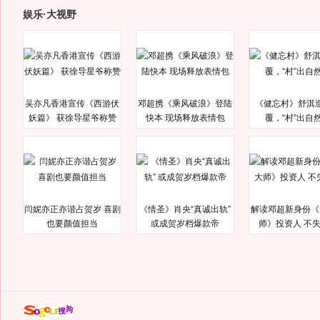
娱乐·大视野
吴亦凡香港宣传《西游伏
邓超携《乘风破浪》登陆
《健忘村》舒淇
妖篇》 获徐导星爷称赞
快本 现场释放表情包
覆，“村”出自
闫妮亦正亦谐占贺岁 喜剧
《情圣》肖央“真诚出轨”
解读邓超新身份《
也要颜值担当
或成贺岁档爆款帝
师》投资人 不