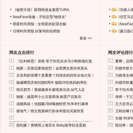
《秘密天使》陈翔情迷金素恩YURA
《先锋人
NewFace张俪：不怕定型“物质女”
《综艺马
明星时尚周报：女明星的欲望衣橱
《NewF
日韩时尚周报
好莱坞街拍周报
《夏日甜
更多 >>
网友点击排行
网友评论排行
1
1
《比利林恩》首映 章子怡范冰冰冯小刚捧场红毯
董卿：这两
2
2
独家：买菜也要拗造型！金星携女逛街有派头
刘德华新片
3
3
京东和奶茶哪个更重要？刘强东的回答全场大笑！
为救母女俩
4
4
杨威晒照庆祝结婚8周年 杨阳洋轻抚妈妈孕肚
刘德华扮邋
5
5
艳压群芳！唐嫣修身长裙现身活动 仙气儿足
章子怡斥港
6
6
独家：姚晨带小土豆逛商场 购置产后新衣
律师：于正
7
7
成都风味！张靓颖冯轲曝婚纱照 吃串串打麻将
王力宏否认
8
8
接地气！阔太熊黛林打扮休闲逛街买厕所泵
王刚自曝7
9
9
台媒:40
马蓉离婚后，砸1000万人民币给媒体要求删掉这照片
10
10
甜到腻！黄晓明上海庆生 Baby挺孕肚送蛋糕
陈冠希：假