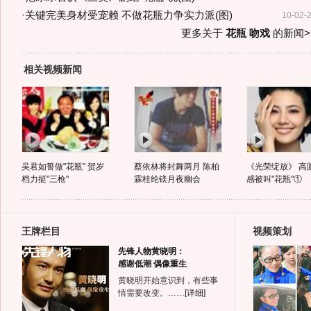
·
关键完美身材受宠赖 不做花瓶力争实力派(图)
10-02-
更多关于
花瓶 吻戏
的新闻>
相关视频新闻
吴君如誓做"花瓶" 贺岁
蔡依林将封舞两月 陈柏
《光荣绽放》 高
档力挺"三枪"
霖桂纶镁月夜幽会
感被叫"花瓶"①
王牌栏目
视频策划
先锋人物黄晓明：
感谢低潮 偶像重生
黄晓明开始意识到，有些事
情需要改变。……
[详细]