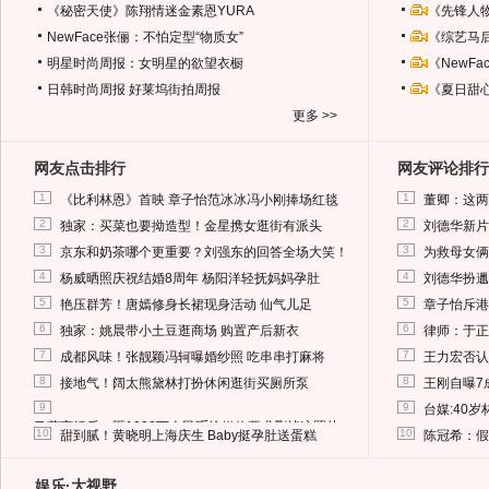
《秘密天使》陈翔情迷金素恩YURA
《先锋人
NewFace张俪：不怕定型“物质女”
《综艺马
明星时尚周报：女明星的欲望衣橱
《NewF
日韩时尚周报
好莱坞街拍周报
《夏日甜
更多 >>
网友点击排行
网友评论排行
1
1
《比利林恩》首映 章子怡范冰冰冯小刚捧场红毯
董卿：这两
2
2
独家：买菜也要拗造型！金星携女逛街有派头
刘德华新片
3
3
京东和奶茶哪个更重要？刘强东的回答全场大笑！
为救母女俩
4
4
杨威晒照庆祝结婚8周年 杨阳洋轻抚妈妈孕肚
刘德华扮邋
5
5
艳压群芳！唐嫣修身长裙现身活动 仙气儿足
章子怡斥港
6
6
独家：姚晨带小土豆逛商场 购置产后新衣
律师：于正
7
7
成都风味！张靓颖冯轲曝婚纱照 吃串串打麻将
王力宏否认
8
8
接地气！阔太熊黛林打扮休闲逛街买厕所泵
王刚自曝7
9
9
台媒:40
马蓉离婚后，砸1000万人民币给媒体要求删掉这照片
10
10
甜到腻！黄晓明上海庆生 Baby挺孕肚送蛋糕
陈冠希：假
娱乐·大视野