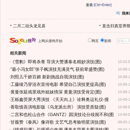
[Ctrl+Enter]
我来
二月二抬头龙见喜
直击归真堂养
上网从搜狗开始
网页
新闻
相关新闻
·
《雪豹》即将杀青 导演大赞潘泰名精妙演技(图)
10-02-
·
"最小冯女郎"张子枫演技充满灵气 获前辈盛赞(图)
10-08-
·
刘熙儿千娇百媚 新剧挑战自我演技(图)
10-08-
·
工藤绫乃穿浴衣宣传电影 希望自己演技更提高(图)
10-08-
·
黄曼张延戏里戏外姐妹情深 黄曼演技受肯定(图)
10-08-
·
王栎鑫荧屏大秀演技 《天天向上》诠释奥运礼仪-搜
10-08-
·
香取慎吾演电影版《乌龙派出所》 演技受质疑(图)
10-08-
·
二宫和也松山合作《GANTZ》因演技论分歧闹不和(图
10-08-
·
甘薇赞《春风》像诗歌 文艺气息考验明星演技(图)
09-05-
·
《情感归属》引爆观众热潮 潘泰名荧幕大秀演技(图
09-03-