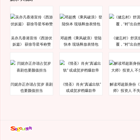
吴亦凡香港宣传《西游伏
邓超携《乘风破浪》登陆
《健忘村》舒淇
妖篇》 获徐导星爷称赞
快本 现场释放表情包
覆，“村”出自
闫妮亦正亦谐占贺岁 喜剧
《情圣》肖央“真诚出轨”
解读邓超新身份《
也要颜值担当
或成贺岁档爆款帝
师》投资人 不