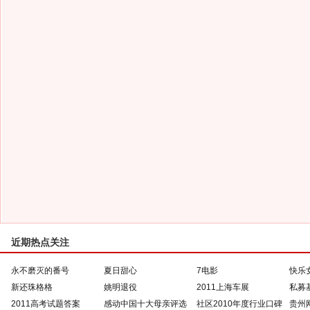
近期热点关注
永不磨灭的番号
夏日甜心
7电影
快乐
新还珠格格
姚明退役
2011上海车展
私募
2011高考试题答案
感动中国十大母亲评选
社区2010年度行业口碑
贵州