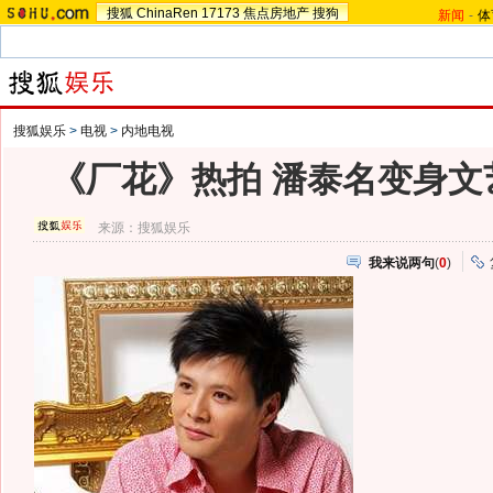
搜狐
ChinaRen
17173
焦点房地产
搜狗
新闻
-
体
搜狐娱乐
>
电视
>
内地电视
《厂花》热拍 潘泰名变身文
来源：
搜狐娱乐
我来说两句
(
0
)