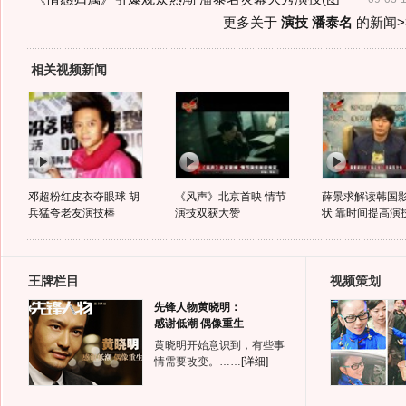
更多关于
演技 潘泰名
的新闻>
相关视频新闻
邓超粉红皮衣夺眼球 胡
《风声》北京首映 情节
薛景求解读韩国
兵猛夸老友演技棒
演技双获大赞
状 靠时间提高演
王牌栏目
视频策划
先锋人物黄晓明：
感谢低潮 偶像重生
黄晓明开始意识到，有些事
情需要改变。……
[详细]