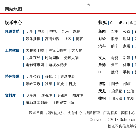
榜
网站地图
娱乐中心
搜狐
|
ChinaRen
|
焦
频道导航
|
明星
|
电影
|
电视
|
音乐
|
戏剧
新闻
|
军事
|
公益
|
|
娱乐播报
|
高清影视
|
社区
|
博客
财经
|
股票
|
理财
|
汽车
|
购车
|
家居
|
王牌栏目
|
大鹏嘚吧嘚
|
潮流实验室
|
大人物
|
明星在线
|
时尚周报
|
先锋人物
女人
|
母婴
|
新娘
|
|
电影评审团
|
电视收视榜
旅游
|
天气
|
健康
|
IT
|
数码
|
手机
|
特色频道
|
明星公益
|
好莱坞
|
香港电影
|
嘻哈音乐
|
独家
|
韩娱
|
日娱
博客
|
圈子
|
邮箱
|
天龙
|
鹿鼎记
|
短信
资料库
|
明星库
|
影视库
|
专题库
|
图片库
搜狗
|
输入法
|
地图
|
滚动新闻列表
|
往期娱首回顾
设置首页
-
搜狗输入法
-
支付中心
-
搜狐招聘
-
广告服务
-
客服中心
Copyright
©
2018 Sohu.com 
搜狐不良信息举