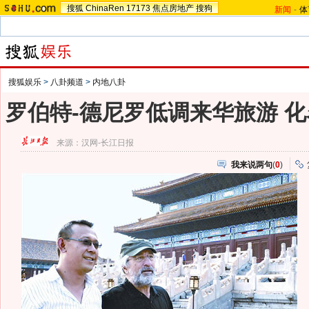
搜狐
ChinaRen
17173
焦点房地产
搜狗
新闻
-
体
搜狐娱乐
>
八卦频道
>
内地八卦
罗伯特-德尼罗低调来华旅游 
来源：
汉网-长江日报
我来说两句
(
0
)