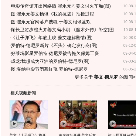
·
电影传奇馆开出网络版 崔永元向姜文讨火车厢(图)
10-08-
·
图:崔永元姜文畅谈《我的抗战》拍摄过程
10-08-
·
图:崔永元官网落户搜狐 于姜文相谈甚欢
10-08-
·
顾长卫贺岁档火并姜文冯小刚 《魔术外传》补空(图
10-08-
·
《让子弹飞》年底上映 姜文趣解剧情(图)
10-08-
·
罗伯特-德尼罗新片《石头》确定发行商(图)
09-12-
·
好莱坞影星罗伯特·德尼罗被告拖欠保姆工资
09-04-
·
成龙:我想成为亚洲的罗伯特·德尼罗(图)
09-03-
·
图:戛纳电影节闭幕红毯 罗伯特-德尼罗
08-05-
更多关于
姜文 德尼罗
的新闻>
相关视频新闻
姜文《让子弹飞》将开
主席论坛开讲 姜文反客
第53届戛纳评委