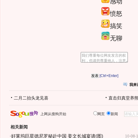
感动
愤怒
搞笑
无聊
[Ctrl+Enter]
我来
二月二抬头龙见喜
直击归真堂养
上网从搜狗开始
网页
新闻
相关新闻
·
好莱坞巨星德尼罗秘赴中国 姜文长城宴请(图)
10-08-