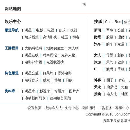
榜
网站地图
娱乐中心
搜狐
|
ChinaRen
|
焦
频道导航
|
明星
|
电影
|
电视
|
音乐
|
戏剧
新闻
|
军事
|
公益
|
|
娱乐播报
|
高清影视
|
社区
|
博客
财经
|
股票
|
理财
|
汽车
|
购车
|
家居
|
王牌栏目
|
大鹏嘚吧嘚
|
潮流实验室
|
大人物
|
明星在线
|
时尚周报
|
先锋人物
女人
|
母婴
|
新娘
|
|
电影评审团
|
电视收视榜
旅游
|
天气
|
健康
|
IT
|
数码
|
手机
|
特色频道
|
明星公益
|
好莱坞
|
香港电影
|
嘻哈音乐
|
独家
|
韩娱
|
日娱
博客
|
圈子
|
邮箱
|
天龙
|
鹿鼎记
|
短信
资料库
|
明星库
|
影视库
|
专题库
|
图片库
搜狗
|
输入法
|
地图
|
滚动新闻列表
|
往期娱首回顾
设置首页
-
搜狗输入法
-
支付中心
-
搜狐招聘
-
广告服务
-
客服中心
Copyright
©
2018 Sohu.com 
搜狐不良信息举