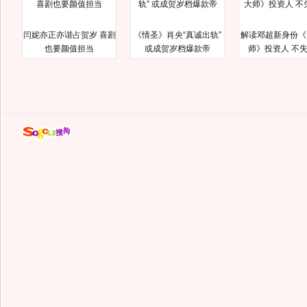
闫妮亦正亦谐占贺岁 喜剧
《情圣》肖央“真诚出轨”
解读邓超新身份《
也要颜值担当
或成贺岁档爆款帝
师》投资人 不