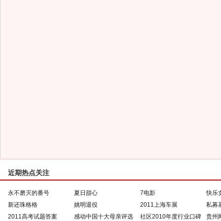
近期热点关注
永不磨灭的番号
夏日甜心
7电影
快乐
新还珠格格
姚明退役
2011上海车展
私募
2011高考试题答案
感动中国十大母亲评选
社区2010年度行业口碑
贵州