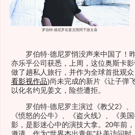
罗伯特-德尼罗在姜文陪同下游太庙
罗伯特·德尼罗悄没声来中国了！昨
亦乐乎公司获悉，上周，这位奥斯卡影
做了趟私人旅行，并作为全球首批观众
看影视作品
)
尚未完成的新片《让子弹
以化名约见姜文，险些遭拒。
罗伯特·德尼罗主演过《教父2》、
《愤怒的公牛》、《盗火线》、《美国
影，是影迷心中的演技大拿。20年前
邀请，作为“世界杰出青年”赴美访问时