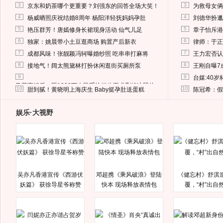
3
3
京东和奶茶哪个更重要？刘强东的回答全场大笑！
为救母女俩
4
4
杨威晒照庆祝结婚8周年 杨阳洋轻抚妈妈孕肚
刘德华扮邋
5
5
艳压群芳！唐嫣修身长裙现身活动 仙气儿足
章子怡斥港
6
6
独家：姚晨带小土豆逛商场 购置产后新衣
律师：于正
7
7
成都风味！张靓颖冯轲曝婚纱照 吃串串打麻将
王力宏否认
8
8
接地气！阔太熊黛林打扮休闲逛街买厕所泵
王刚自曝7
9
9
台媒:40
马蓉离婚后，砸1000万人民币给媒体要求删掉这照片
10
10
甜到腻！黄晓明上海庆生 Baby挺孕肚送蛋糕
陈冠希：假
娱乐·大视野
吴亦凡香港宣传《西游伏
邓超携《乘风破浪》登陆
《健忘村》舒淇
妖篇》 获徐导星爷称赞
快本 现场释放表情包
覆，“村”出自