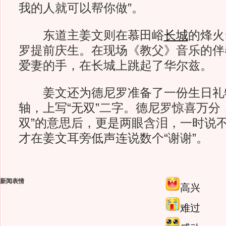
我的人就可以帮你做”。
东道主姜文则在慕田峪
长城
的烽火
罗提前庆生。在现场《教父》音乐的伴
爱妻的手，在长城上跳起了华尔兹。
姜文还为德尼罗准备了一份生日礼
轴，上写“无双”二字。德尼罗惊喜万分
双”的意思后，更是两眼含泪，一时说
才在姜文耳旁低声连说数个“谢谢”。
新闻表情
高兴
难过