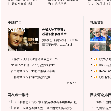
拍 周润发有望加盟
为主"滔滔不绝"
姜文《鬼子来了
王牌栏目
视频策划
先锋人物黄晓明：
感谢低潮 偶像重生
黄晓明开始意识到，有些事
情需要改变。……
[详细]
《秘密天使》陈翔情迷金素恩YURA
《先锋人
NewFace张俪：不怕定型“物质女”
《综艺马
明星时尚周报：女明星的欲望衣橱
《NewF
日韩时尚周报
好莱坞街拍周报
《夏日甜
更多 >>
网友点击排行
网友评论排行
1
1
《比利林恩》首映 章子怡范冰冰冯小刚捧场红毯
董卿：这两
2
2
独家：买菜也要拗造型！金星携女逛街有派头
刘德华新片