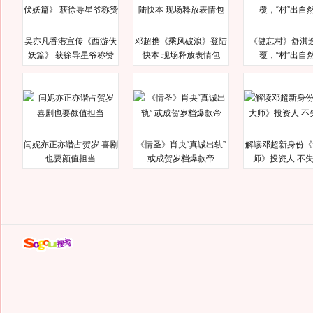
吴亦凡香港宣传《西游伏
邓超携《乘风破浪》登陆
《健忘村》舒淇
妖篇》 获徐导星爷称赞
快本 现场释放表情包
覆，“村”出自
闫妮亦正亦谐占贺岁 喜剧
《情圣》肖央“真诚出轨”
解读邓超新身份《
也要颜值担当
或成贺岁档爆款帝
师》投资人 不