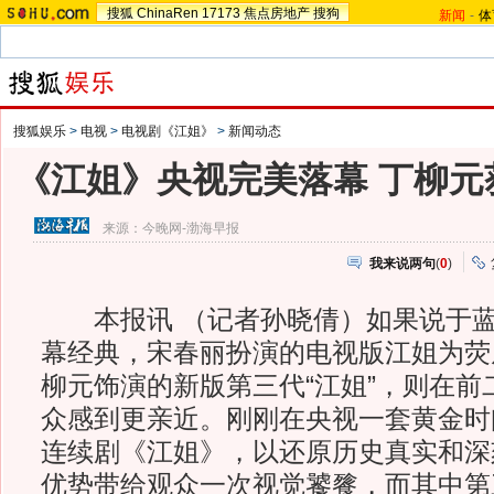
搜狐
ChinaRen
17173
焦点房地产
搜狗
新闻
-
体
搜狐娱乐
>
电视
>
电视剧《江姐》
>
新闻动态
《江姐》央视完美落幕 丁柳元
来源：
今晚网-渤海早报
我来说两句
(
0
)
本报讯 （记者孙晓倩）如果说于蓝
幕经典，宋春丽扮演的电视版江姐为荧
柳元饰演的新版第三代“江姐”，则在前
众感到更亲近。刚刚在央视一套黄金时
连续剧《江姐》，以还原历史真实和深
优势带给观众一次视觉饕餮，而其中第