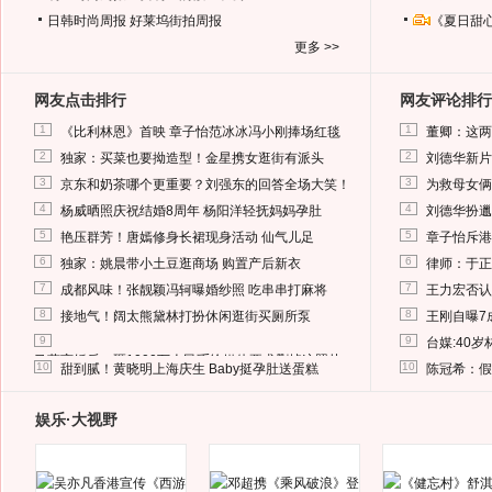
日韩时尚周报
好莱坞街拍周报
《夏日甜
更多 >>
网友点击排行
网友评论排行
1
1
《比利林恩》首映 章子怡范冰冰冯小刚捧场红毯
董卿：这两
2
2
独家：买菜也要拗造型！金星携女逛街有派头
刘德华新片
3
3
京东和奶茶哪个更重要？刘强东的回答全场大笑！
为救母女俩
4
4
杨威晒照庆祝结婚8周年 杨阳洋轻抚妈妈孕肚
刘德华扮邋
5
5
艳压群芳！唐嫣修身长裙现身活动 仙气儿足
章子怡斥港
6
6
独家：姚晨带小土豆逛商场 购置产后新衣
律师：于正
7
7
成都风味！张靓颖冯轲曝婚纱照 吃串串打麻将
王力宏否认
8
8
接地气！阔太熊黛林打扮休闲逛街买厕所泵
王刚自曝7
9
9
台媒:40
马蓉离婚后，砸1000万人民币给媒体要求删掉这照片
10
10
甜到腻！黄晓明上海庆生 Baby挺孕肚送蛋糕
陈冠希：假
娱乐·大视野