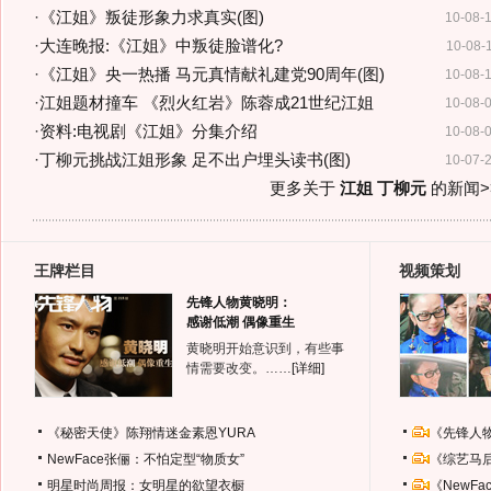
·
《江姐》叛徒形象力求真实(图)
10-08-
·
大连晚报:《江姐》中叛徒脸谱化?
10-08-
·
《江姐》央一热播 马元真情献礼建党90周年(图)
10-08-
·
江姐题材撞车 《烈火红岩》陈蓉成21世纪江姐
10-08-
·
资料:电视剧《江姐》分集介绍
10-08-
·
丁柳元挑战江姐形象 足不出户埋头读书(图)
10-07-
更多关于
江姐 丁柳元
的新闻>
王牌栏目
视频策划
先锋人物黄晓明：
感谢低潮 偶像重生
黄晓明开始意识到，有些事
情需要改变。……
[详细]
《秘密天使》陈翔情迷金素恩YURA
《先锋人
NewFace张俪：不怕定型“物质女”
《综艺马
明星时尚周报：女明星的欲望衣橱
《NewF