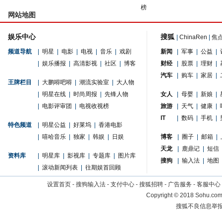
榜
网站地图
娱乐中心
搜狐
|
ChinaRen
|
焦
频道导航
|
明星
|
电影
|
电视
|
音乐
|
戏剧
新闻
|
军事
|
公益
|
|
娱乐播报
|
高清影视
|
社区
|
博客
财经
|
股票
|
理财
|
汽车
|
购车
|
家居
|
王牌栏目
|
大鹏嘚吧嘚
|
潮流实验室
|
大人物
|
明星在线
|
时尚周报
|
先锋人物
女人
|
母婴
|
新娘
|
|
电影评审团
|
电视收视榜
旅游
|
天气
|
健康
|
IT
|
数码
|
手机
|
特色频道
|
明星公益
|
好莱坞
|
香港电影
|
嘻哈音乐
|
独家
|
韩娱
|
日娱
博客
|
圈子
|
邮箱
|
天龙
|
鹿鼎记
|
短信
资料库
|
明星库
|
影视库
|
专题库
|
图片库
搜狗
|
输入法
|
地图
|
滚动新闻列表
|
往期娱首回顾
设置首页
-
搜狗输入法
-
支付中心
-
搜狐招聘
-
广告服务
-
客服中心
Copyright
©
2018 Sohu.com 
搜狐不良信息举