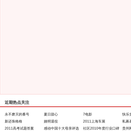
近期热点关注
永不磨灭的番号
夏日甜心
7电影
快乐
新还珠格格
姚明退役
2011上海车展
私募
2011高考试题答案
感动中国十大母亲评选
社区2010年度行业口碑
贵州