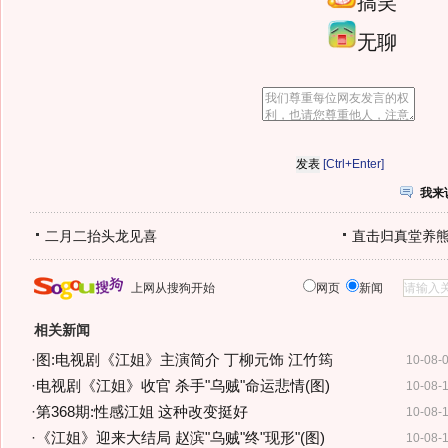
搞笑
无聊
[Ctrl+Enter]
我来
二月二抬头龙见喜
直击归真堂养
上网从搜狗开始
网页
新闻
相关新闻
·
图:电视剧《江姐》主演简介 丁柳元饰 江竹筠
10-08-
·
电视剧《江姐》收官 杀手"乌贼"命运悲情(图)
10-08-
·
第368期:性感江姐 这种改变挺好
10-08-
·
《江姐》迎来大结局 赵滨"乌贼"终"现形"(图)
10-08-