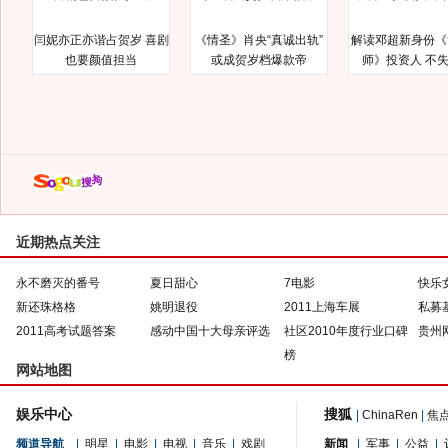
闫妮亦正亦谐占贺岁 喜剧
《情圣》肖央“真诚出轨”
解读邓超新身份《
也要颜值担当
或成贺岁档爆款帝
师》投资人 不
近期热点关注
永不磨灭的番号
夏日甜心
7电影
快乐
新还珠格格
姚明退役
2011上海车展
私募
2011高考试题答案
感动中国十大母亲评选
社区2010年度行业口碑
贵州
榜
网站地图
娱乐中心
搜狐
|
ChinaRen
|
焦
频道导航
|
明星
|
电影
|
电视
|
音乐
|
戏剧
新闻
|
军事
|
公益
|