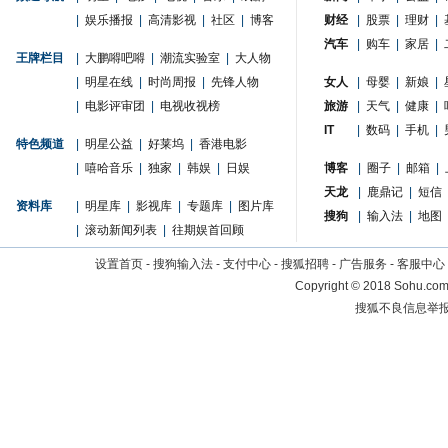
|
娱乐播报
|
高清影视
|
社区
|
博客
财经
|
股票
|
理财
|
汽车
|
购车
|
家居
|
王牌栏目
|
大鹏嘚吧嘚
|
潮流实验室
|
大人物
|
明星在线
|
时尚周报
|
先锋人物
女人
|
母婴
|
新娘
|
|
电影评审团
|
电视收视榜
旅游
|
天气
|
健康
|
IT
|
数码
|
手机
|
特色频道
|
明星公益
|
好莱坞
|
香港电影
|
嘻哈音乐
|
独家
|
韩娱
|
日娱
博客
|
圈子
|
邮箱
|
天龙
|
鹿鼎记
|
短信
资料库
|
明星库
|
影视库
|
专题库
|
图片库
搜狗
|
输入法
|
地图
|
滚动新闻列表
|
往期娱首回顾
设置首页
-
搜狗输入法
-
支付中心
-
搜狐招聘
-
广告服务
-
客服中心
Copyright
©
2018 Sohu.com 
搜狐不良信息举