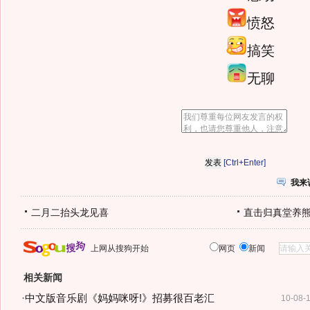
愤怒
搞笑
无聊
[Ctrl+Enter]
我来
二月二抬头龙见喜
直击归真堂养
上网从搜狗开始
网页
新闻
相关新闻
·
中文版音乐剧《妈妈咪呀!》招募很百老汇
10-08-