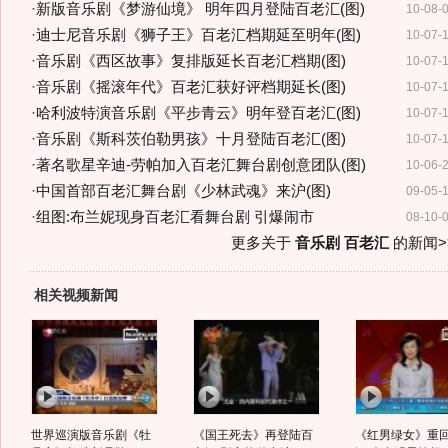
·
新版音乐剧《梦游仙境》 明年四月登陆百老汇(图)
10-08-
·
迪士尼音乐剧《狮子王》百老汇档期延至明年(图)
10-07-
·
音乐剧《西区故事》复排版延长百老汇档期(图)
10-07-
·
音乐剧《摇滚年代》百老汇获好评档期延长(图)
10-07-
·
哈利波特演音乐剧《平步青云》明年登百老汇(图)
10-07-
·
音乐剧《斯科茨伯勒男孩》十月登陆百老汇(图)
10-07-
·
著名歌星辛迪-劳帕加入百老汇舞台剧创意团队(图)
10-06-
·
中国首部百老汇舞台剧《少林武魂》来沪(图)
09-05-
·
组图:布兰妮现身百老汇看舞台剧 引爆闹市
08-10-
更多关于
音乐剧 百老汇
的新闻>
相关视频新闻
世界巡演版音乐剧《牡
《国王死去》再登陆百
《红男绿女》重