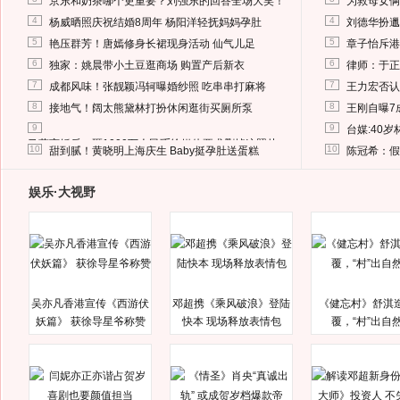
京东和奶茶哪个更重要？刘强东的回答全场大笑！
为救母女俩
4
4
杨威晒照庆祝结婚8周年 杨阳洋轻抚妈妈孕肚
刘德华扮邋
5
5
艳压群芳！唐嫣修身长裙现身活动 仙气儿足
章子怡斥港
6
6
独家：姚晨带小土豆逛商场 购置产后新衣
律师：于正
7
7
成都风味！张靓颖冯轲曝婚纱照 吃串串打麻将
王力宏否认
8
8
接地气！阔太熊黛林打扮休闲逛街买厕所泵
王刚自曝7
9
9
台媒:40
马蓉离婚后，砸1000万人民币给媒体要求删掉这照片
10
10
甜到腻！黄晓明上海庆生 Baby挺孕肚送蛋糕
陈冠希：假
娱乐·大视野
吴亦凡香港宣传《西游伏
邓超携《乘风破浪》登陆
《健忘村》舒淇
妖篇》 获徐导星爷称赞
快本 现场释放表情包
覆，“村”出自