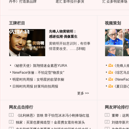
丹亭》打造新品牌
老汇 影帝拉什参演
汇 众多明星捧场
王牌栏目
视频策划
先锋人物黄晓明：
感谢低潮 偶像重生
黄晓明开始意识到，有些事
情需要改变。……
[详细]
《秘密天使》陈翔情迷金素恩YURA
《先锋人
NewFace张俪：不怕定型“物质女”
《综艺马
明星时尚周报：女明星的欲望衣橱
《NewF
日韩时尚周报
好莱坞街拍周报
《夏日甜
更多 >>
网友点击排行
网友评论排行
1
1
《比利林恩》首映 章子怡范冰冰冯小刚捧场红毯
董卿：这两
2
2
独家：买菜也要拗造型！金星携女逛街有派头
刘德华新片
3
3