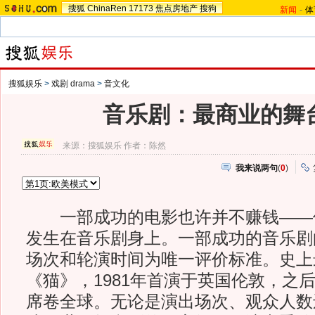
搜狐
ChinaRen
17173
焦点房地产
搜狗
新闻
-
体
搜狐娱乐
>
戏剧 drama
>
音文化
音乐剧：最商业的舞
来源：
搜狐娱乐
作者：陈然
我来说两句
(
0
)
一部成功的电影也许并不赚钱——
发生在音乐剧身上。一部成功的音乐剧
场次和轮演时间为唯一评价标准。史上
《猫》，1981年首演于英国伦敦，之
席卷全球。无论是演出场次、观众人数