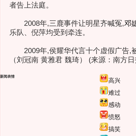
者告上法庭。
2008年,三鹿事件让明星齐喊冤,
邓
乐队、倪萍均受到牵连。
2009年,侯耀华代言十个虚假广告,被
（刘冠南 黄雅君 魏琦） (来源：南方日
新闻表情
高兴
难过
感动
愤怒
搞笑