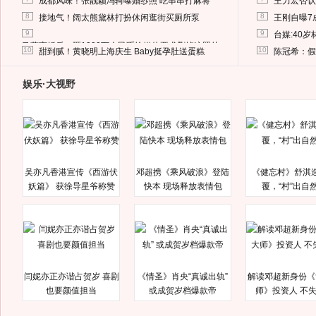
成都风味！张靓颖冯轲曝婚纱照 吃串串打麻将
王力宏否认
8
8
接地气！阔太熊黛林打扮休闲逛街买厕所泵
王刚自曝7
9
9
台媒:40
马蓉离婚后，砸1000万人民币给媒体要求删掉这照片
10
10
甜到腻！黄晓明上海庆生 Baby挺孕肚送蛋糕
陈冠希：假
娱乐·大视野
吴亦凡香港宣传《西游伏
邓超携《乘风破浪》登陆
《健忘村》舒淇
妖篇》 获徐导星爷称赞
快本 现场释放表情包
覆，“村”出自
闫妮亦正亦谐占贺岁 喜剧
《情圣》肖央“真诚出轨”
解读邓超新身份《
也要颜值担当
或成贺岁档爆款帝
师》投资人 不