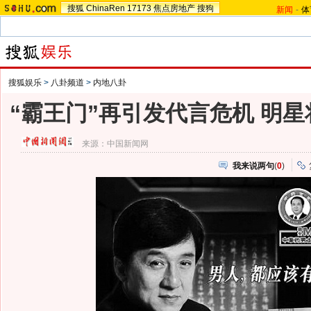
搜狐
ChinaRen
17173
焦点房地产
搜狗
新闻
-
体
搜狐娱乐
>
八卦频道
>
内地八卦
“霸王门”再引发代言危机 明
来源：
中国新闻网
我来说两句
(
0
)