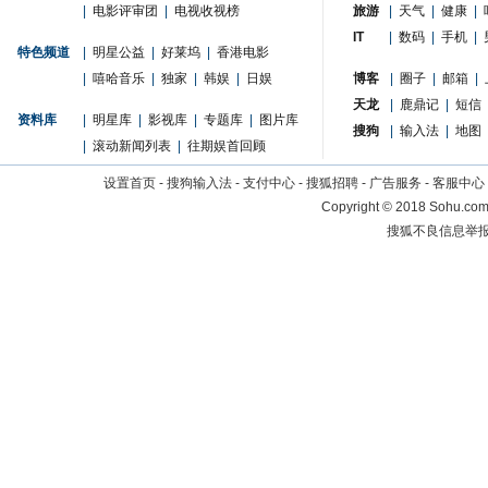
|
电影评审团
|
电视收视榜
旅游
|
天气
|
健康
|
IT
|
数码
|
手机
|
特色频道
|
明星公益
|
好莱坞
|
香港电影
|
嘻哈音乐
|
独家
|
韩娱
|
日娱
博客
|
圈子
|
邮箱
|
天龙
|
鹿鼎记
|
短信
资料库
|
明星库
|
影视库
|
专题库
|
图片库
搜狗
|
输入法
|
地图
|
滚动新闻列表
|
往期娱首回顾
设置首页
-
搜狗输入法
-
支付中心
-
搜狐招聘
-
广告服务
-
客服中心
Copyright
©
2018 Sohu.com 
搜狐不良信息举