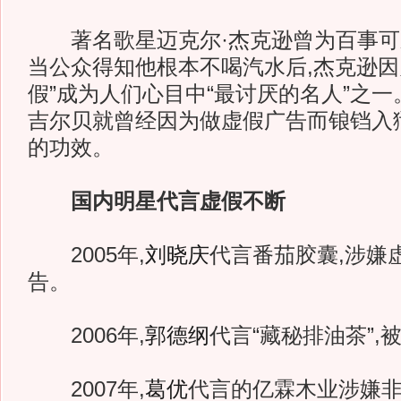
著名歌星迈克尔·杰克逊曾为百事可
当公众得知他根本不喝汽水后,杰克逊因
假”成为人们心目中“最讨厌的名人”之
吉尔贝就曾经因为做虚假广告而锒铛入
的功效。
国内明星代言虚假不断
2005年,
刘晓庆
代言番茄胶囊,涉嫌
告。
2006年,
郭德纲
代言“藏秘排油茶”,
2007年,
葛优
代言的亿霖木业涉嫌非