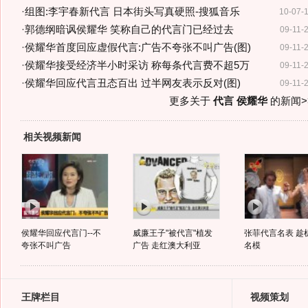
·
组图:李宇春新代言 日本街头写真硬照-搜狐音乐
10-07-
·
郭德纲暗讽侯耀华 笑称自己的代言门已经过去
09-11-
·
侯耀华首度回应虚假代言:广告不夸张不叫广告(图)
09-11-
·
侯耀华接受经济半小时采访 称每条代言费不超5万
09-11-
·
侯耀华回应代言丑态百出 过半网友表示反对(图)
09-11-
更多关于
代言 侯耀华
的新闻>
相关视频新闻
侯耀华回应代言门--不
威廉王子"被代言"植发
张菲代言名表 趁
夸张不叫广告
广告 走红澳大利亚
名模
王牌栏目
视频策划