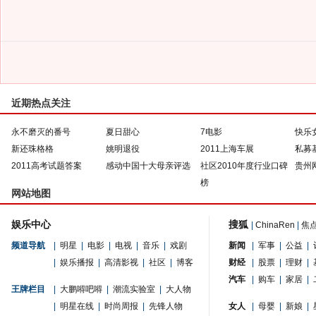
近期热点关注
永不磨灭的番号
夏日甜心
7电影
快乐
新还珠格格
姚明退役
2011上海车展
私募
2011高考试题答案
感动中国十大母亲评选
社区2010年度行业口碑
贵州
榜
网站地图
娱乐中心
搜狐
|
ChinaRen
|
焦
频道导航
|
明星
|
电影
|
电视
|
音乐
|
戏剧
新闻
|
军事
|
公益
|
|
娱乐播报
|
高清影视
|
社区
|
博客
财经
|
股票
|
理财
|
汽车
|
购车
|
家居
|
王牌栏目
|
大鹏嘚吧嘚
|
潮流实验室
|
大人物
|
明星在线
|
时尚周报
|
先锋人物
女人
|
母婴
|
新娘
|