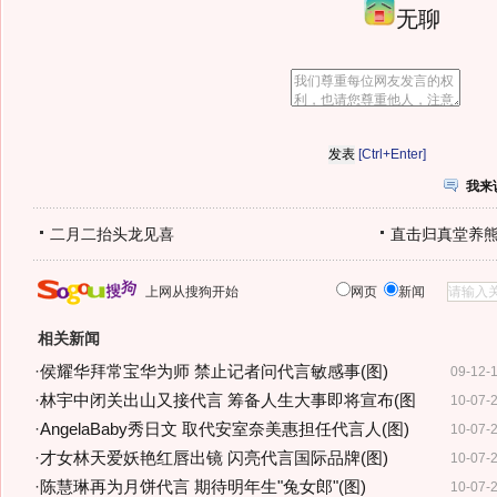
无聊
[Ctrl+Enter]
我来
二月二抬头龙见喜
直击归真堂养
上网从搜狗开始
网页
新闻
相关新闻
·
侯耀华拜常宝华为师 禁止记者问代言敏感事(图)
09-12-
·
林宇中闭关出山又接代言 筹备人生大事即将宣布(图
10-07-
·
AngelaBaby秀日文 取代安室奈美惠担任代言人(图)
10-07-
·
才女林天爱妖艳红唇出镜 闪亮代言国际品牌(图)
10-07-
·
陈慧琳再为月饼代言 期待明年生"兔女郎"(图)
10-07-