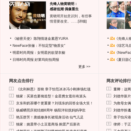
先锋人物黄晓明：
感谢低潮 偶像重生
黄晓明开始意识到，有些事
情需要改变。……
[详细]
《秘密天使》陈翔情迷金素恩YURA
《先锋人
NewFace张俪：不怕定型“物质女”
《综艺马
明星时尚周报：女明星的欲望衣橱
《NewF
日韩时尚周报
好莱坞街拍周报
《夏日甜
更多 >>
网友点击排行
网友评论排行
1
1
《比利林恩》首映 章子怡范冰冰冯小刚捧场红毯
董卿：这两
2
2
独家：买菜也要拗造型！金星携女逛街有派头
刘德华新片
3
3
京东和奶茶哪个更重要？刘强东的回答全场大笑！
为救母女俩
4
4
杨威晒照庆祝结婚8周年 杨阳洋轻抚妈妈孕肚
刘德华扮邋
5
5
艳压群芳！唐嫣修身长裙现身活动 仙气儿足
章子怡斥港
6
6
独家：姚晨带小土豆逛商场 购置产后新衣
律师：于正
7
7