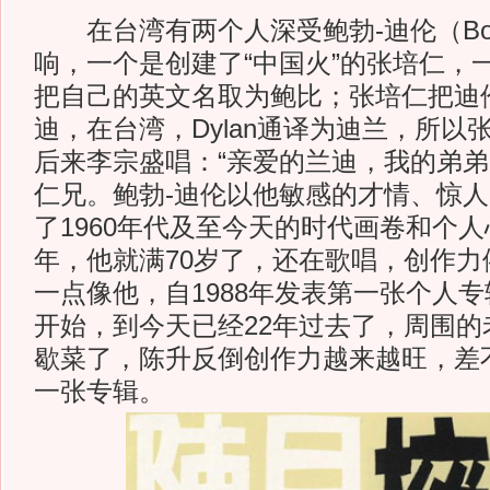
在台湾有两个人深受鲍勃-迪伦（Bob 
响，一个是创建了“中国火”的张培仁，
把自己的英文名取为鲍比；张培仁把迪
迪，在台湾，Dylan通译为迪兰，所以
后来李宗盛唱：“亲爱的兰迪，我的弟弟
仁兄。鲍勃-迪伦以他敏感的才情、惊人
了1960年代及至今天的时代画卷和个
年，他就满70岁了，还在歌唱，创作力
一点像他，自1988年发表第一张个人
开始，到今天已经22年过去了，周围的
歇菜了，陈升反倒创作力越来越旺，差
一张专辑。