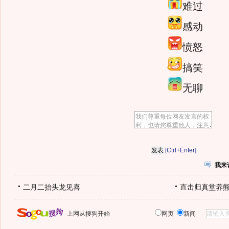
难过
感动
愤怒
搞笑
无聊
[Ctrl+Enter]
我来
二月二抬头龙见喜
直击归真堂养
上网从搜狗开始
网页
新闻