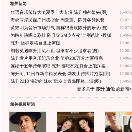
相关新闻
·
华语音乐传媒大奖夏季十大专辑 陈升独占鳌头(图)
10-07-
·
海峡两岸民谣广州摆擂台 周云蓬、陈升各领风骚
10-07-
·
黄耀明为音乐市场打气 自称很喜欢陈升的乐队(图)
10-07-
·
为跨年演唱会彩排 陈升穿SM皮衣变"金刚芭比"-搜狐
10-06-
·
陈升,坐标定格台北上河图
10-06-
·
刘若英遇陈升泪流不止 坦承有不少追求者(图)
10-06-
·
陈升发片用音乐纪录台北 笑称200万首才写得完
10-06-
·
连续十五年跨年演唱 陈升:要唱死在舞台上(图)-搜
10-06-
·
陈升6月11日办新专辑发表会 网友上传照片抢票(图)
10-06-
·
陈升2010"海边的妹妹"歌友会青岛即将上演(图)
10-05-
更多关于
陈升 迪伦
的新闻>
相关视频新闻