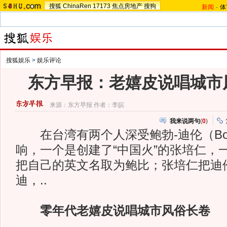
搜狐
ChinaRen
17173
焦点房地产
搜狗
新闻
-
体
搜狐娱乐
>
娱乐评论
东方早报：老嬉皮说唱城市风
来源：
东方早报
作者：李皖
我来说两句
(
0
)
在台湾有两个人深受鲍勃-迪伦（Bob 
响，一个是创建了“中国火”的张培仁，
把自己的英文名取为鲍比；张培仁把迪
迪，..
零年代老嬉皮说唱城市风俗长卷