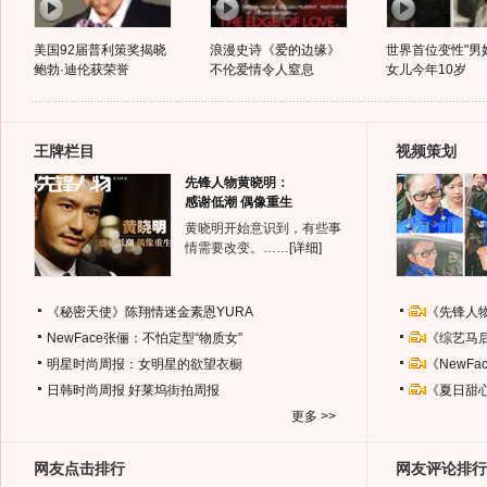
美国92届普利策奖揭晓
浪漫史诗《爱的边缘》
世界首位变性"男
鲍勃·迪伦获荣誉
不伦爱情令人窒息
女儿今年10岁
王牌栏目
视频策划
先锋人物黄晓明：
感谢低潮 偶像重生
黄晓明开始意识到，有些事
情需要改变。……
[详细]
《秘密天使》陈翔情迷金素恩YURA
《先锋人
NewFace张俪：不怕定型“物质女”
《综艺马
明星时尚周报：女明星的欲望衣橱
《NewF
日韩时尚周报
好莱坞街拍周报
《夏日甜
更多 >>
网友点击排行
网友评论排行