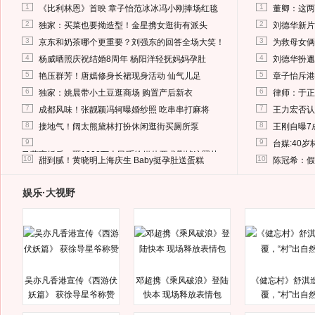
1
1
《比利林恩》首映 章子怡范冰冰冯小刚捧场红毯
董卿：这两
2
2
独家：买菜也要拗造型！金星携女逛街有派头
刘德华新片
3
3
京东和奶茶哪个更重要？刘强东的回答全场大笑！
为救母女俩
4
4
杨威晒照庆祝结婚8周年 杨阳洋轻抚妈妈孕肚
刘德华扮邋
5
5
艳压群芳！唐嫣修身长裙现身活动 仙气儿足
章子怡斥港
6
6
独家：姚晨带小土豆逛商场 购置产后新衣
律师：于正
7
7
成都风味！张靓颖冯轲曝婚纱照 吃串串打麻将
王力宏否认
8
8
接地气！阔太熊黛林打扮休闲逛街买厕所泵
王刚自曝7
9
9
台媒:40
马蓉离婚后，砸1000万人民币给媒体要求删掉这照片
10
10
甜到腻！黄晓明上海庆生 Baby挺孕肚送蛋糕
陈冠希：假
娱乐·大视野
吴亦凡香港宣传《西游伏
邓超携《乘风破浪》登陆
《健忘村》舒淇
妖篇》 获徐导星爷称赞
快本 现场释放表情包
覆，“村”出自