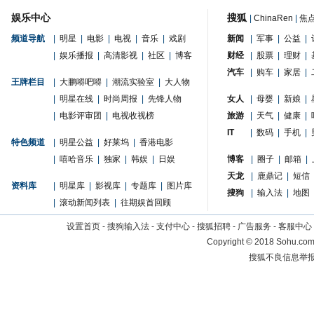
娱乐中心
搜狐
|
ChinaRen
|
焦
频道导航
|
明星
|
电影
|
电视
|
音乐
|
戏剧
新闻
|
军事
|
公益
|
|
娱乐播报
|
高清影视
|
社区
|
博客
财经
|
股票
|
理财
|
汽车
|
购车
|
家居
|
王牌栏目
|
大鹏嘚吧嘚
|
潮流实验室
|
大人物
|
明星在线
|
时尚周报
|
先锋人物
女人
|
母婴
|
新娘
|
|
电影评审团
|
电视收视榜
旅游
|
天气
|
健康
|
IT
|
数码
|
手机
|
特色频道
|
明星公益
|
好莱坞
|
香港电影
|
嘻哈音乐
|
独家
|
韩娱
|
日娱
博客
|
圈子
|
邮箱
|
天龙
|
鹿鼎记
|
短信
资料库
|
明星库
|
影视库
|
专题库
|
图片库
搜狗
|
输入法
|
地图
|
滚动新闻列表
|
往期娱首回顾
设置首页
-
搜狗输入法
-
支付中心
-
搜狐招聘
-
广告服务
-
客服中心
Copyright
©
2018 Sohu.com 
搜狐不良信息举