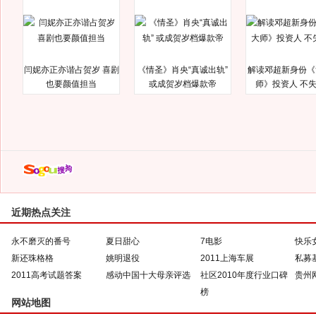
闫妮亦正亦谐占贺岁 喜剧
《情圣》肖央“真诚出轨”
解读邓超新身份《
也要颜值担当
或成贺岁档爆款帝
师》投资人 不
近期热点关注
永不磨灭的番号
夏日甜心
7电影
快乐
新还珠格格
姚明退役
2011上海车展
私募
2011高考试题答案
感动中国十大母亲评选
社区2010年度行业口碑
贵州
榜
网站地图