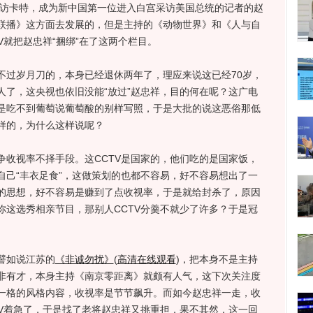
访卡特，成为新中国第一位进入白宫采访美国总统的记者的赵
联播》这方面去发展的，但是主持的《动物世界》和《人与自
V就把赵忠祥“捆绑”在了这两个栏目。
过岁月刀的，本身已经退休两年了，理应来说这已经70岁，
人了，这央视也依旧没能“放过”赵忠祥，目的何在呢？这广电
是吃不到葡萄说葡萄酸的别样写照，于是大批的说这恶俗那低
样的，为什么这样说呢？
视率不择手段。这CCTV是国家的，他们吃的是国家饭，
自己“丰衣足食”，这做策划的也都不容易，好不容易想出了一
的思想，好不容易是赚到了点收视率，于是就给封杀了，原因
你这选秀相亲节目，那别人CCTV分羹不就少了许多？于是冠
譬如说江苏的
《非诚勿扰》
(
高清在线观看
)
，把本身不是主持
非有才，本身主持《南京零距离》就颇有人气，这下次关注度
一格的风格内容，收视率是节节飙升。而如今赵忠祥一走，收
TV着急了，于是找了老将赵忠祥又挑重担，果不其然，这一回