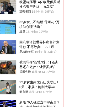
欧盟将挪用14亿欧元俄罗斯
被冻资产收益，向乌克兰提
供援助
观察者网
15小时前
29评论
32岁女儿不结婚 母亲花7万
求助心理“大咖”
极昼
15小时前
19评论
因凡蒂诺就世界杯出售计划
道歉 不愿放弃FIFA主席职
位
足坛欧美汇
16小时前
33评论
被俄导弹“洗地”后，泽连斯
基还在做梦：让俄罗斯在冬
季前求和？
兵器先锋
昨天20:13
39评论
22岁女生南太行山失联已1
0天，家属：她刚大学毕业
想到山里旅行
新京报
昨天23:18
63评论
新版76人强过当年宇宙勇？