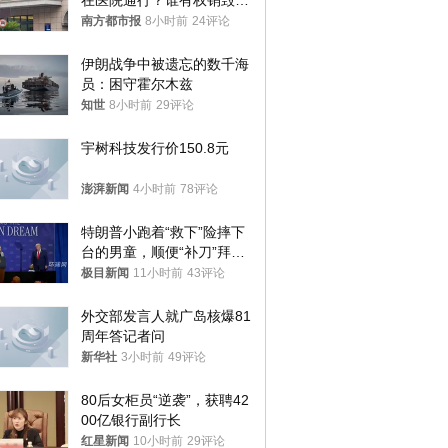
在医院通行？谁有权销毁胚
胎？
南方都市报
8小时前
24评论
伊朗战争中被遗忘的数千海
员：困守霍尔木兹
知世
8小时前
29评论
宇树科技发行价150.8元
澎湃新闻
4小时前
78评论
特朗普小跑着“救下”险摔下
台的男童，顺便“补刀”拜
登：“我可不想他像拜登一
极目新闻
11小时前
43评论
样摔下来”
外交部发言人就广岛核爆81
周年答记者问
新华社
3小时前
49评论
80后女柜员“逆袭”，获聘42
00亿银行副行长
红星新闻
10小时前
29评论