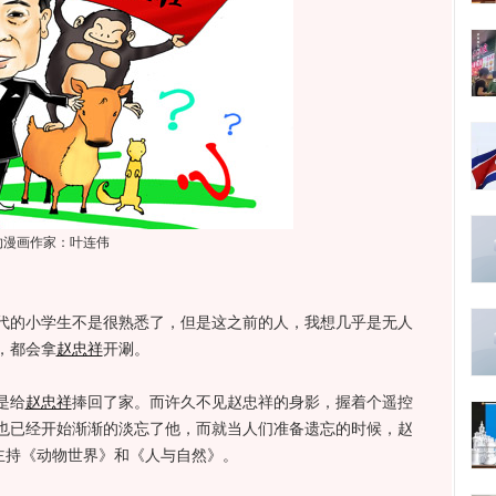
约漫画作家：叶连伟
代的小学生不是很熟悉了，但是这之前的人，我想几乎是无人
，都会拿
赵忠祥
开涮。
是给
赵忠祥
捧回了家。而许久不见赵忠祥的身影，握着个遥控
也已经开始渐渐的淡忘了他，而就当人们准备遗忘的时候，赵
主持《动物世界》和《人与自然》。