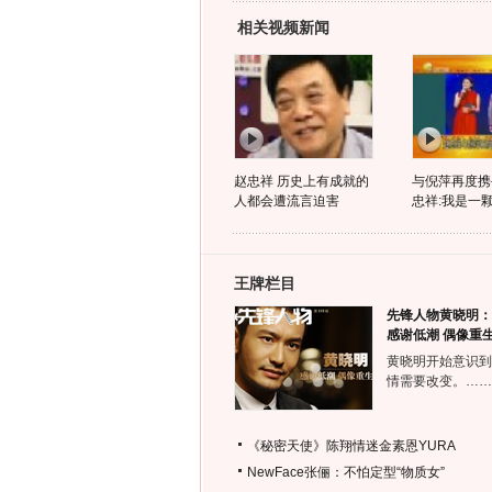
相关视频新闻
赵忠祥 历史上有成就的
与倪萍再度携
人都会遭流言迫害
忠祥:我是一
王牌栏目
先锋人物黄晓明：
感谢低潮 偶像重
黄晓明开始意识到
情需要改变。……
《秘密天使》陈翔情迷金素恩YURA
NewFace张俪：不怕定型“物质女”