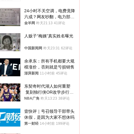
24小时不关空调，电费竟降
六成？网友吵翻，电力部门
回应→
金羊网
昨天21:13
41评论
人贩子“梅姨”真实姓名曝光
中国新闻网
昨天23:31
62评论
余承东：所有手机都要大规
模涨价，否则就是亏损销售
澎湃新闻
11小时前
45评论
东契奇时代湖人如何重塑
 复刻独行侠OR改学步行
者？
NBA广角
昨天13:23
38评论
壹快评｜号召领导干部带头
休假，是因为大家不想休吗
第一财经
14小时前
199评论