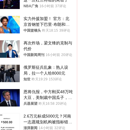
这一次杜兰特错的离谱了
NBA广角
16小时前
37评论
实力外援加盟！ 官方：北
京首钢签下巴里·布朗和桑
普森
中国篮镜头
昨天18:15
39评论
再次炸场，梁文锋的克制与
代价
中国新闻周刊
16小时前
20评论
俄罗斯征兵乱象：熟人设
局，拉一个人给8000元
知世
昨天19:29
153评论
恩将仇报，中方刚买48万吨
大豆，美制裁中国瓜子，布
林肯措辞变了
兵器展望
昨天16:58
20评论
2.6万元标成5000元？河南
一志愿规划机构被指标错学
费致考生复读
澎湃新闻
14小时前
32评论