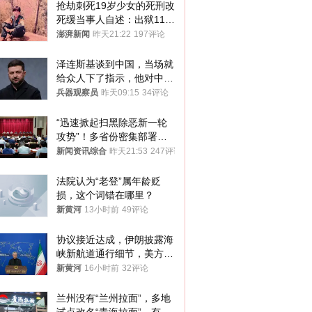
抢劫刺死19岁少女的死刑改
死缓当事人自述：出狱11年
间始终刻意躲避被害人家属
澎湃新闻
昨天21:22
197评论
泽连斯基谈到中国，当场就
给众人下了指示，他对中国
和中乌关系，显然又有了新
兵器观察员
昨天09:15
34评论
的想法
“迅速掀起扫黑除恶新一轮
攻势”！多省份密集部署，
公布举报方式
新闻资讯综合
昨天21:53
247评论
法院认为“老登”属年龄贬
损，这个词错在哪里？
新黄河
13小时前
49评论
协议接近达成，伊朗披露海
峡新航道通行细节，美方再
提“倒计时”
新黄河
16小时前
32评论
兰州没有“兰州拉面”，多地