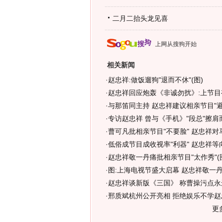
二月二抬头龙见喜
上网从搜狗开始
相关新闻
·
赵忠祥:做饭遛狗"退而不休"(图)
·
赵忠祥回应炮轰《非诚勿扰》:上节目有
·
与那笛同主持 赵忠祥建议相亲节目"避
·
专访赵忠祥 曾与《手机》"段总"擦肩而
·
曹可凡批相亲节目"不要脸" 赵忠祥对
·
低俗成节目成收视率"利器" 赵忠祥等
·
赵忠祥敬一丹痛批相亲节目"太作秀"(
·
图:上海电视节盛大启幕 赵忠祥敬一
·
赵忠祥谈新版《三国》 称曹操污点永
·
邢质斌杭州公开亮相 拒绝娱乐不学赵忠
更