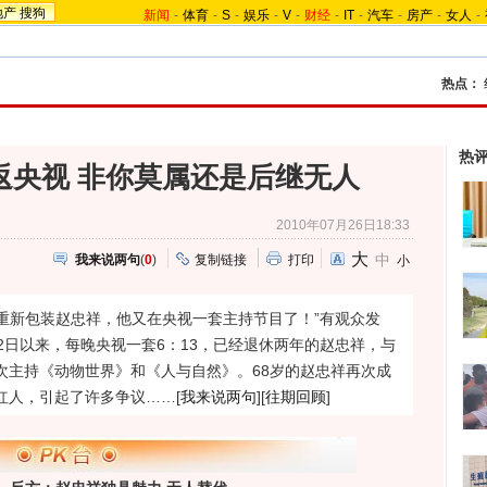
地产
搜狗
新闻
-
体育
-
S
-
娱乐
-
V
-
财经
-
IT
-
汽车
-
房产
-
女人
-
热点：
热
祥返央视 非你莫属还是后继无人
2010年07月26日18:33
大
中
我来说两句
(
0
)
复制链接
打印
小
视重新包装赵忠祥，他又在央视一套主持节目了！”有观众发
12日以来，每晚央视一套6：13，已经退休两年的赵忠祥，与
次主持《动物世界》和《人与自然》。68岁的赵忠祥再次成
红人，引起了许多争议……[
我来说两句
][
往期回顾
]