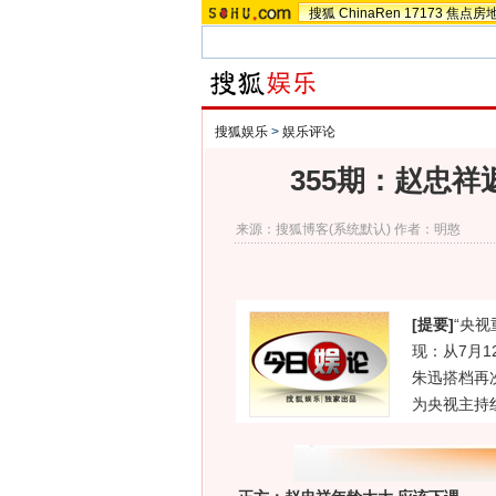
搜狐
ChinaRen
17173
焦点房
搜狐娱乐
>
娱乐评论
355期：赵忠
来源：
搜狐博客(系统默认)
作者：明憨
[提要]
“央
现：从7月
朱迅搭档再
为央视主持