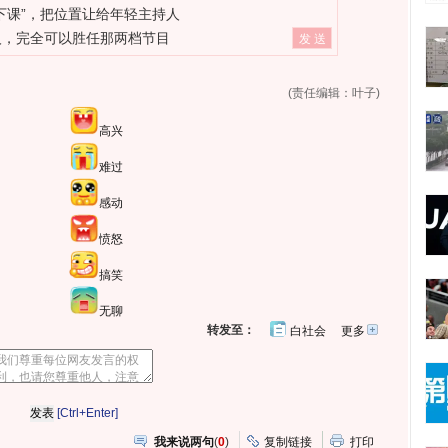
下课”，把位置让给年轻主持人
人，完全可以胜任那两档节目
(责任编辑：叶子)
高兴
难过
感动
愤怒
搞笑
无聊
转发至：
白社会
更多
开
心
人
网
人
豆
网
瓣
爱
分
[Ctrl+Enter]
享
我来说两句
(
0
)
复制链接
打印