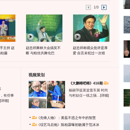
1/3
手主持 赵
赵忠祥舞林大会搞笑不
赵忠祥称观众批评是厚
颗枯藤
断 与粉丝共舞伦巴
爱 自言未犯过一次错
视频策划
《大鹏嘚吧嘚》416期
生
杨丽萍提菜篮逛车展 时尚
，有些事
与村姑仅一线之隔…
[详细]
[详细]
《先锋人物》：黄磊不惑之年中的智慧
《综艺马后炮》陈柏霖曝初吻属于范冰冰