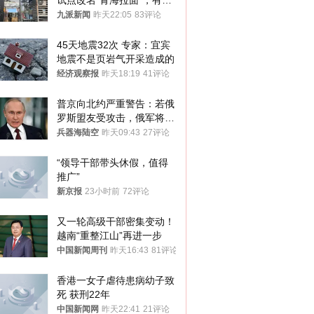
试点改名“青海拉面”，有商
家改名已两年
九派新闻
昨天22:05
83评论
45天地震32次 专家：宜宾
地震不是页岩气开采造成的
经济观察报
昨天18:19
41评论
普京向北约严重警告：若俄
罗斯盟友受攻击，俄军将动
用核武器保护
兵器海陆空
昨天09:43
27评论
“领导干部带头休假，值得
推广”
新京报
23小时前
72评论
又一轮高级干部密集变动！
越南“重整江山”再进一步
中国新闻周刊
昨天16:43
81评论
香港一女子虐待患病幼子致
死 获刑22年
中国新闻网
昨天22:41
21评论