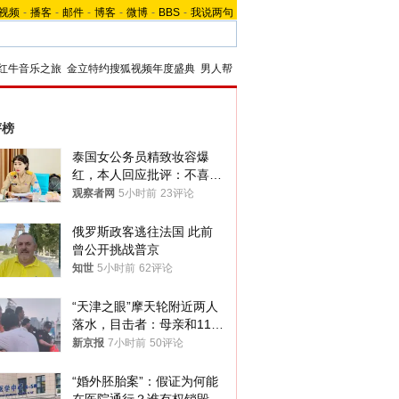
视频
-
播客
-
邮件
-
博客
-
微博
-
BBS
-
我说两句
红牛音乐之旅
金立特约搜狐视频年度盛典
男人帮
评榜
泰国女公务员精致妆容爆
红，本人回应批评：不喜欢
就别看
观察者网
5小时前
23评论
俄罗斯政客逃往法国 此前
曾公开挑战普京
知世
5小时前
62评论
“天津之眼”摩天轮附近两人
落水，目击者：母亲和11岁
儿子先后被打捞上岸
新京报
7小时前
50评论
“婚外胚胎案”：假证为何能