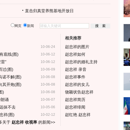
直击归真堂养熊基地开放日
网页
新闻
相关推荐
赵忠祥的图片
10-06-24
底线(图)
赵忠祥如何
10-06-12
雷"
赵忠祥的婚礼主持
10-06-12
过(图)
赵忠祥 录音
10-06-09
马诺不解(图)
赵忠祥事件
10-06-08
向其开炮(图)
赵忠祥的女儿
10-06-08
图)
饶颖状告赵忠祥
10-06-08
丹朗诵
赵忠祥简历
10-06-07
远抹不去
赵忠祥绯闻
10-05-06
祥(图)
赵红艳 赵忠祥
10-02-12
多关于
赵忠祥 收视率
的新闻>>