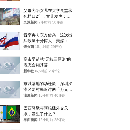
父母为陪女儿在大学食堂承
包档口2年，女儿发声：初
衷是为了陪伴，毕业后将不
九派新闻
7小时前
50评论
再营业
普京再向东方借兵，这次出
兵数量十分惊人，美媒：俄
朝要动真格？
烽火菌
15小时前
29评论
高市早苗就“无核三原则”的
表态含糊其辞
新华社
6小时前
20评论
难以落地的动迁款：深圳罗
湖区两村民追讨两千万元动
迁款八年未果
澎湃新闻
10小时前
40评论
巴西降级与阿根廷外交关
系，发生了什么？
界面新闻
13小时前
28评论