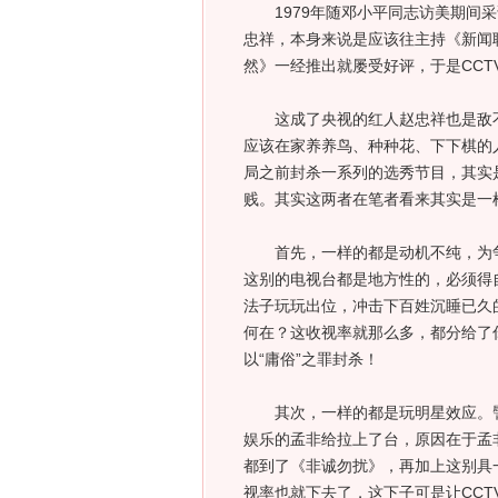
1979年随邓小平同志访美期间采
忠祥，本身来说是应该往主持《新闻
然》一经推出就屡受好评，于是CCT
这成了央视的红人赵忠祥也是敌不
应该在家养养鸟、种种花、下下棋的
局之前封杀一系列的选秀节目，其实
贱。其实这两者在笔者看来其实是一
首先，一样的都是动机不纯，为争收
这别的电视台都是地方性的，必须得
法子玩玩出位，冲击下百姓沉睡已久
何在？这收视率就那么多，都分给了
以“庸俗”之罪封杀！
其次，一样的都是玩明星效应。
娱乐的孟非给拉上了台，原因在于孟
都到了《非诚勿扰》，再加上这别具
视率也就下去了，这下子可是让CC