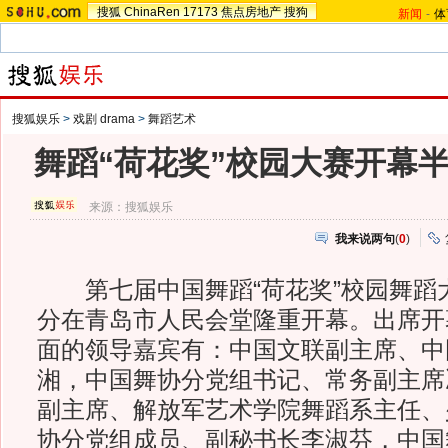
搜狐
ChinaRen
17173
焦点房地产
搜狗
新闻
-
体
搜狐娱乐
>
戏剧 drama
>
舞蹈艺术
舞蹈“荷花奖”校园大赛开幕
来源：
搜狐娱乐
我来说两句
(
0
)
第七届中国舞蹈“荷花奖”校园舞蹈大赛
分在青岛市人民会堂隆重开幕。出席开
面的领导嘉宾有：中国文联副主席、中
湘，中国舞协分党组书记、常务副主席
副主席、解放军艺术学院舞蹈系主任、
协分党组成员、副秘书长李淑芬，中国