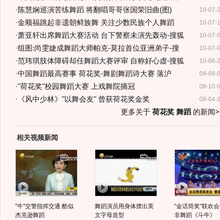
·
陈慧娴巡演苦练舞蹈 将翻唱哥哥张国荣旧曲(图)
10-07-
·
金顺福跳起非遗朝鲜族舞 关注少数民族个人舞蹈
10-07-
·
萧亚轩出席舞蹈大赛活动 台下警察未演先轰动-搜狐
10-07-
·
组图:尚雯婕成舞蹈大师帕克-莫拉首位亚洲弟子-搜
10-07-
·
范玮琪肢体障碍却任舞蹈大赛评审 自称好心虚-搜狐
10-06-
·
中国舞蹈最高赛事 荷花奖-舞剧舞蹈诗大赛 落沪
09-09-
·
"荷花奖"校园舞蹈大赛 上戏舞院摘冠
08-10-
·
《风中少林》"以舞会友" 曾获荷花奖金奖
08-04-
更多关于
荷花奖 舞蹈
的新闻>
相关视频新闻
"牛"交警指挥交通 酷似
舞蹈演员用身体摆出英
"金话筒奖"联欢会
杰克逊舞蹈
文字母造型
非舞蹈《斗牛》