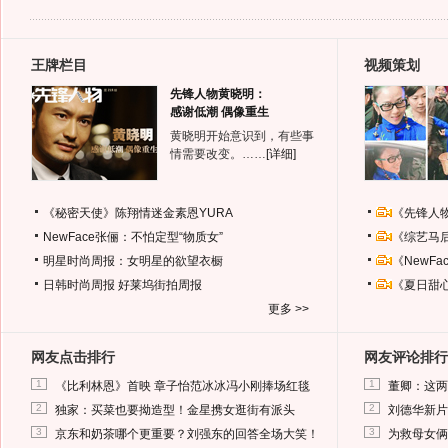
王牌栏目
视频策划
先锋人物黄晓明：
感谢低潮 偶像重生
黄晓明开始意识到，有些事
情需要改变。……
[详细]
《秘密天使》陈翔情迷金素恩YURA
《先锋人
NewFace张俪：不怕定型“物质女”
《综艺马
明星时尚周报：女明星的欲望衣橱
《NewF
日韩时尚周报
好莱坞街拍周报
《夏日甜
更多 >>
网友点击排行
网友评论排行
1
1
《比利林恩》首映 章子怡范冰冰冯小刚捧场红毯
董卿：这两
2
2
独家：买菜也要拗造型！金星携女逛街有派头
刘德华新片
3
3
京东和奶茶哪个更重要？刘强东的回答全场大笑！
为救母女俩