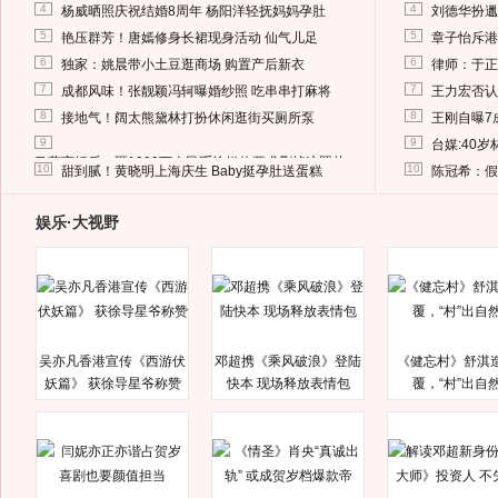
4
4
杨威晒照庆祝结婚8周年 杨阳洋轻抚妈妈孕肚
刘德华扮邋
5
5
艳压群芳！唐嫣修身长裙现身活动 仙气儿足
章子怡斥港
6
6
独家：姚晨带小土豆逛商场 购置产后新衣
律师：于正
7
7
成都风味！张靓颖冯轲曝婚纱照 吃串串打麻将
王力宏否认
8
8
接地气！阔太熊黛林打扮休闲逛街买厕所泵
王刚自曝7
9
9
台媒:40
马蓉离婚后，砸1000万人民币给媒体要求删掉这照片
10
10
甜到腻！黄晓明上海庆生 Baby挺孕肚送蛋糕
陈冠希：假
娱乐·大视野
吴亦凡香港宣传《西游伏
邓超携《乘风破浪》登陆
《健忘村》舒淇
妖篇》 获徐导星爷称赞
快本 现场释放表情包
覆，“村”出自