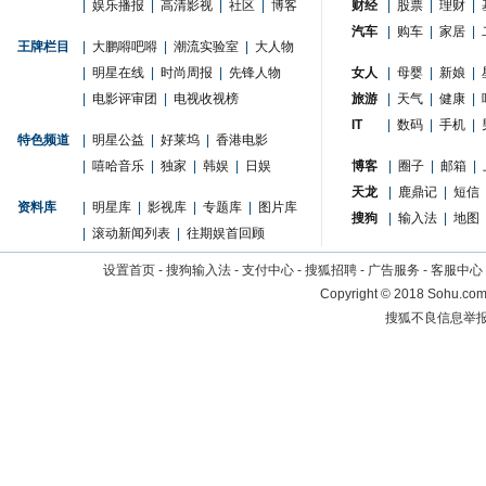
|
娱乐播报
|
高清影视
|
社区
|
博客
财经
|
股票
|
理财
|
汽车
|
购车
|
家居
|
王牌栏目
|
大鹏嘚吧嘚
|
潮流实验室
|
大人物
|
明星在线
|
时尚周报
|
先锋人物
女人
|
母婴
|
新娘
|
|
电影评审团
|
电视收视榜
旅游
|
天气
|
健康
|
IT
|
数码
|
手机
|
特色频道
|
明星公益
|
好莱坞
|
香港电影
|
嘻哈音乐
|
独家
|
韩娱
|
日娱
博客
|
圈子
|
邮箱
|
天龙
|
鹿鼎记
|
短信
资料库
|
明星库
|
影视库
|
专题库
|
图片库
搜狗
|
输入法
|
地图
|
滚动新闻列表
|
往期娱首回顾
设置首页
-
搜狗输入法
-
支付中心
-
搜狐招聘
-
广告服务
-
客服中心
Copyright
©
2018 Sohu.com 
搜狐不良信息举