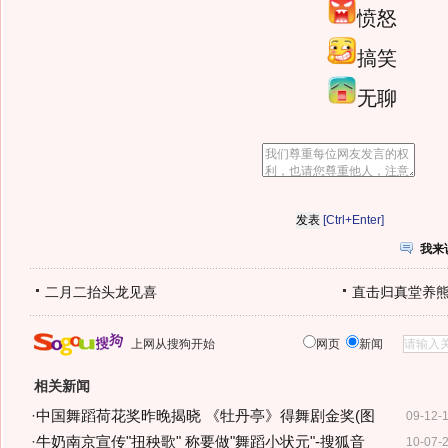
愤怒
搞笑
无聊
[Ctrl+Enter]
我来
二月二抬头龙见喜
直击归真堂养
上网从搜狗开始
网页
新闻
相关新闻
·
中国舞蹈荷花奖昨晚揭晓 《牡丹亭》得舞剧金奖(图
09-12-
·
牛奶南京宣传"扭秧歌" 称要做"舞蹈小状元"-搜狐音
10-07-