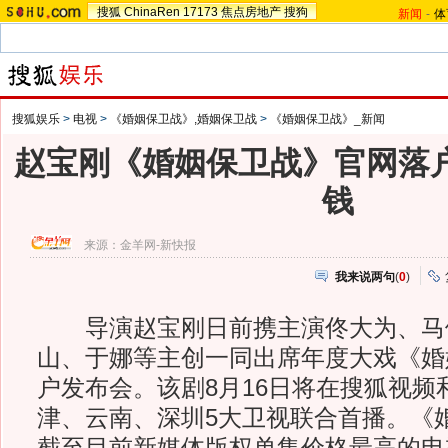
搜狐
ChinaRen
17173
焦点房地产
搜狗
新闻
-
体
搜狐娱乐
>
电视
>
《婚姻保卫战》,婚姻保卫战
>
《婚姻保卫战》_新闻
赵宝刚《婚姻保卫战》官网落户
钱
来源：
金羊网-新快报
我来说两句
(
0
)
导演赵宝刚日前携主演佟大为、马
山、于娜等主创一同出席年度大戏《婚
户发布会。该剧8月16日将在搜狐视频
津、云南、深圳5大卫视联合首播。《