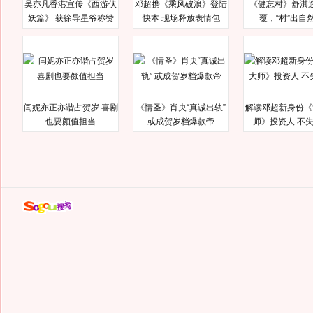
吴亦凡香港宣传《西游伏
邓超携《乘风破浪》登陆
《健忘村》舒淇
妖篇》 获徐导星爷称赞
快本 现场释放表情包
覆，“村”出自
闫妮亦正亦谐占贺岁 喜剧
《情圣》肖央“真诚出轨”
解读邓超新身份《
也要颜值担当
或成贺岁档爆款帝
师》投资人 不