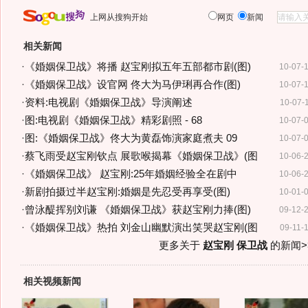
上网从搜狗开始
网页
新闻
相关新闻
·
《婚姻保卫战》将播 赵宝刚拟五年五部都市剧(图)
10-07-
·
《婚姻保卫战》设官网 佟大为马伊琍再合作(图)
10-07-
·
资料:电视剧《婚姻保卫战》导演阐述
10-07-
·
图:电视剧《婚姻保卫战》精彩剧照 - 68
10-07-
·
图:《婚姻保卫战》佟大为黄磊饰演家庭煮夫 09
10-07-
·
蔡飞雨受赵宝刚钦点 展歌喉揭幕《婚姻保卫战》(图
10-06-
·
《婚姻保卫战》 赵宝刚:25年婚姻经验全在剧中
10-06-
·
新剧拍摄过半赵宝刚:婚姻是先忍受再享受(图)
10-01-
·
曾泳醍挥别刘谦 《婚姻保卫战》获赵宝刚力捧(图)
09-12-
·
《婚姻保卫战》热拍 刘金山幽默演出笑哭赵宝刚(图
09-11-
更多关于
赵宝刚 保卫战
的新闻>
相关视频新闻