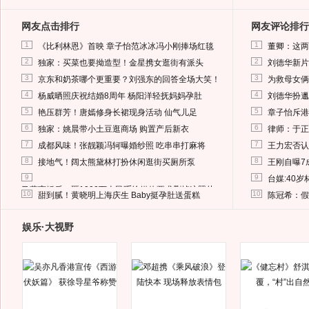
网友点击排行
网友评论排行
1
1
《比利林恩》首映 章子怡范冰冰冯小刚捧场红毯
董卿：这两
2
2
独家：买菜也要拗造型！金星携女逛街有派头
刘德华新片
3
3
京东和奶茶哪个更重要？刘强东的回答全场大笑！
为救母女俩
4
4
杨威晒照庆祝结婚8周年 杨阳洋轻抚妈妈孕肚
刘德华扮邋
5
5
艳压群芳！唐嫣修身长裙现身活动 仙气儿足
章子怡斥港
6
6
独家：姚晨带小土豆逛商场 购置产后新衣
律师：于正
7
7
成都风味！张靓颖冯轲曝婚纱照 吃串串打麻将
王力宏否认
8
8
接地气！阔太熊黛林打扮休闲逛街买厕所泵
王刚自曝7
9
9
台媒:40
马蓉离婚后，砸1000万人民币给媒体要求删掉这照片
10
10
甜到腻！黄晓明上海庆生 Baby挺孕肚送蛋糕
陈冠希：假
娱乐·大视野