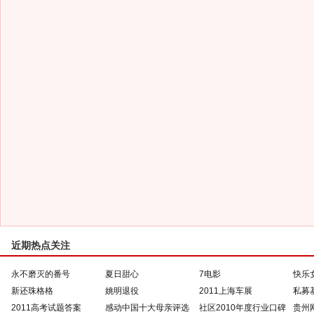
近期热点关注
永不磨灭的番号
夏日甜心
7电影
快乐
新还珠格格
姚明退役
2011上海车展
私募
2011高考试题答案
感动中国十大母亲评选
社区2010年度行业口碑
贵州