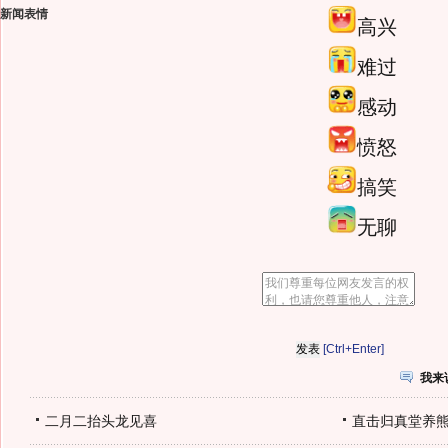
新闻表情
高兴
难过
感动
愤怒
搞笑
无聊
[Ctrl+Enter]
我来
二月二抬头龙见喜
直击归真堂养