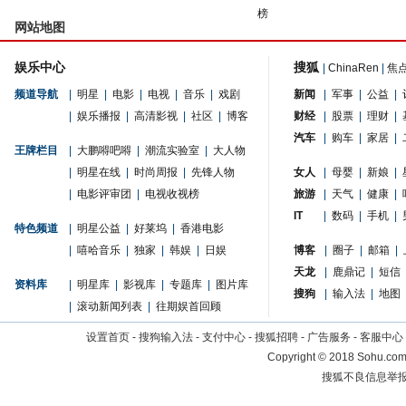
榜
网站地图
娱乐中心
搜狐
|
ChinaRen
|
焦
频道导航
|
明星
|
电影
|
电视
|
音乐
|
戏剧
新闻
|
军事
|
公益
|
|
娱乐播报
|
高清影视
|
社区
|
博客
财经
|
股票
|
理财
|
汽车
|
购车
|
家居
|
王牌栏目
|
大鹏嘚吧嘚
|
潮流实验室
|
大人物
|
明星在线
|
时尚周报
|
先锋人物
女人
|
母婴
|
新娘
|
|
电影评审团
|
电视收视榜
旅游
|
天气
|
健康
|
IT
|
数码
|
手机
|
特色频道
|
明星公益
|
好莱坞
|
香港电影
|
嘻哈音乐
|
独家
|
韩娱
|
日娱
博客
|
圈子
|
邮箱
|
天龙
|
鹿鼎记
|
短信
资料库
|
明星库
|
影视库
|
专题库
|
图片库
搜狗
|
输入法
|
地图
|
滚动新闻列表
|
往期娱首回顾
设置首页
-
搜狗输入法
-
支付中心
-
搜狐招聘
-
广告服务
-
客服中心
Copyright
©
2018 Sohu.com 
搜狐不良信息举