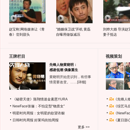
赵宝刚:网络媒体让《青
"婚姻保卫战"开机 黄磊
刘烨大婚 导演赵
春》尝到甜头
自曝用做饭减压
妻子抵达
王牌栏目
视频策划
先锋人物黄晓明：
感谢低潮 偶像重生
黄晓明开始意识到，有些事
情需要改变。……
[详细]
《秘密天使》陈翔情迷金素恩YURA
《先锋人
NewFace张俪：不怕定型“物质女”
《综艺马
明星时尚周报：女明星的欲望衣橱
《NewF
日韩时尚周报
好莱坞街拍周报
《夏日甜
更多 >>