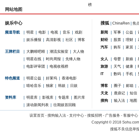
榜
网站地图
娱乐中心
搜狐
|
ChinaRen
|
焦
频道导航
|
明星
|
电影
|
电视
|
音乐
|
戏剧
新闻
|
军事
|
公益
|
|
娱乐播报
|
高清影视
|
社区
|
博客
财经
|
股票
|
理财
|
汽车
|
购车
|
家居
|
王牌栏目
|
大鹏嘚吧嘚
|
潮流实验室
|
大人物
|
明星在线
|
时尚周报
|
先锋人物
女人
|
母婴
|
新娘
|
|
电影评审团
|
电视收视榜
旅游
|
天气
|
健康
|
IT
|
数码
|
手机
|
特色频道
|
明星公益
|
好莱坞
|
香港电影
|
嘻哈音乐
|
独家
|
韩娱
|
日娱
博客
|
圈子
|
邮箱
|
天龙
|
鹿鼎记
|
短信
资料库
|
明星库
|
影视库
|
专题库
|
图片库
搜狗
|
输入法
|
地图
|
滚动新闻列表
|
往期娱首回顾
设置首页
-
搜狗输入法
-
支付中心
-
搜狐招聘
-
广告服务
-
客服中心
Copyright
©
2018 Sohu.com 
搜狐不良信息举