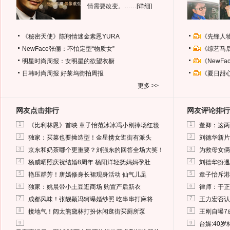
情需要改变。……
[详细]
《秘密天使》陈翔情迷金素恩YURA
《先锋人
NewFace张俪：不怕定型“物质女”
《综艺马
明星时尚周报：女明星的欲望衣橱
《NewF
日韩时尚周报
好莱坞街拍周报
《夏日甜
更多 >>
网友点击排行
网友评论排行
1
1
《比利林恩》首映 章子怡范冰冰冯小刚捧场红毯
董卿：这两
2
2
独家：买菜也要拗造型！金星携女逛街有派头
刘德华新片
3
3
京东和奶茶哪个更重要？刘强东的回答全场大笑！
为救母女俩
4
4
杨威晒照庆祝结婚8周年 杨阳洋轻抚妈妈孕肚
刘德华扮邋
5
5
艳压群芳！唐嫣修身长裙现身活动 仙气儿足
章子怡斥港
6
6
独家：姚晨带小土豆逛商场 购置产后新衣
律师：于正
7
7
成都风味！张靓颖冯轲曝婚纱照 吃串串打麻将
王力宏否认
8
8
接地气！阔太熊黛林打扮休闲逛街买厕所泵
王刚自曝7
9
9
台媒:40