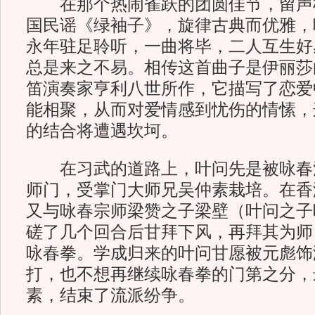
在那个热闹雀跃的团圆佳节，留声
国民谣《绿袖子》，旋律古典而优雅，
永年驻足聆听，一曲将毕，二人互生好
总是来之不易。相传这首曲子是伊丽莎
笛演奏家亨利八世所作，它描写了恋爱
能相聚，从而对爱情感到忧伤的情愫，
的结合将遭遇坎坷。
在习武的道路上，叶问先是被咏春
师门，受掌门大师兄吴仲素栽培。在香
又与咏春宗师梁赞之子梁壁（叶问之子
磋了几个回合后甘拜下风，再拜其为师
咏春拳。学成归来的叶问甘愿被元彪饰
打，也不想再继续咏春拳的门第之分，
素，结束了流派纷争。