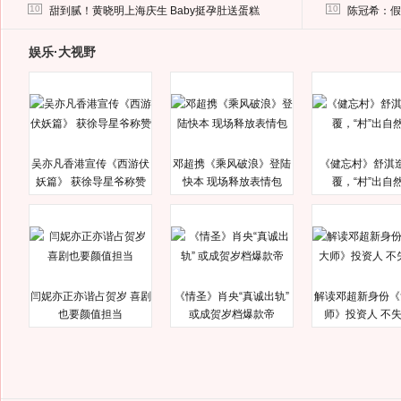
马蓉离婚后，砸1000万人民币给媒体要求删掉这照片
10
10
甜到腻！黄晓明上海庆生 Baby挺孕肚送蛋糕
陈冠希：假
娱乐·大视野
吴亦凡香港宣传《西游伏
邓超携《乘风破浪》登陆
《健忘村》舒淇
妖篇》 获徐导星爷称赞
快本 现场释放表情包
覆，“村”出自
闫妮亦正亦谐占贺岁 喜剧
《情圣》肖央“真诚出轨”
解读邓超新身份《
也要颜值担当
或成贺岁档爆款帝
师》投资人 不