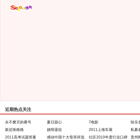
近期热点关注
永不磨灭的番号
夏日甜心
7电影
快乐
新还珠格格
姚明退役
2011上海车展
私募
2011高考试题答案
感动中国十大母亲评选
社区2010年度行业口碑
贵州