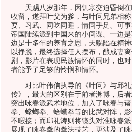
天赐八岁那年，因饥寒交迫昏倒在
收留，遂拜叶父为爹，与叶问兄弟相称
耍、习武、同吃同睡，情同手足。可事
帝国陆续派到中国来的小间谍。一边是
边是十多年的养育之恩，天赐陷在精神
以挣脱，最终选择任人摆布，酿成妻离
剧，影片在表现民族情怀的同时，也对
者能予了足够的怜悯和情怀。
对比叶伟信执导的《叶问》与邱礼
传》，最大的区别在于前者渊博，后者
突出咏春派武术地位，加入了咏春与诸
拳、螳螂拳、蛤蟆拳等的比武对阵，影
不暇接；而邱礼涛则将镜头对准咏春派
展现了咏春拳的拳法技艺，更涉及了咏