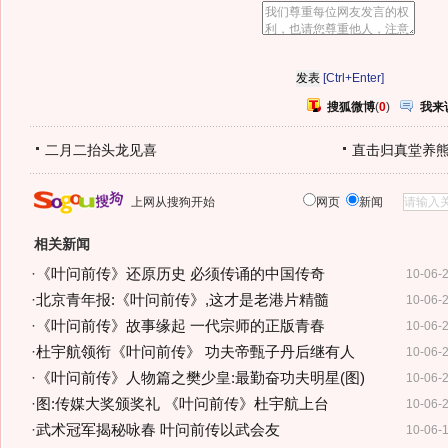
[Ctrl+Enter]
搜狐微博
(
0
)
我来
二月二抬头龙见喜
直击归真堂养
上网从搜狗开始
网页
新闻
相关新闻
·
《叶问前传》还原历史 必须传诵的中国传奇
10-06-
·
北京青年报:《叶问前传》,这才是老港片精髓
10-06-
·
《叶问前传》故事缘起 一代宗师的正版青春
10-06-
·
杜宇航领衔《叶问前传》 功夫帝甄子丹后继有人
10-06-
·
《叶问前传》人物篇之樊少皇:最勤奋功夫明星(图)
10-06-
·
图:传媒大奖颁奖礼 《叶问前传》杜宇航上台
10-06-
·
武术冠军揭秘咏春 叶问前传以武会友
10-06-