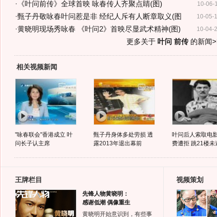
·
《叶问前传》全球首映 咏春传人齐聚点睛(图)
10-06-
·
甄子丹敬咏春叶问惹是非 经纪人斥有人断章取义(图
10-05-
·
黄晓明现场秀咏春 《叶问2》首映尽显武术精神(图)
10-04-
更多关于
叶问 前传
的新闻>
相关视频新闻
"咏春联会"香港成立 叶
甄子丹身体多处劳损 透
叶问后人索取电
问长子认主席
露2013年退出幕前
费遭拒 跳21楼未
王牌栏目
视频策划
先锋人物黄晓明：
感谢低潮 偶像重生
黄晓明开始意识到，有些事