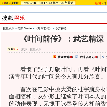
搜狐
ChinaRen
17173
焦点房地产
搜狗
新闻
-
体
搜狐娱乐
>
电影 Movie
>
《叶问前传》
>
各方评论
《叶问前传》：武艺精深
来源：
搜狐娱乐
搜狐微博
(
0
)
我来说两句
(
0
)
看惯了甄子丹版叶问，再看《叶问
演青年时代的叶问竟令人有几分欣喜。
首次在电影中挑大梁的杜宇航身材
面相随和，从外形上继承了叶问本人的
的动作表现，无愧于咏春拳传人和前香