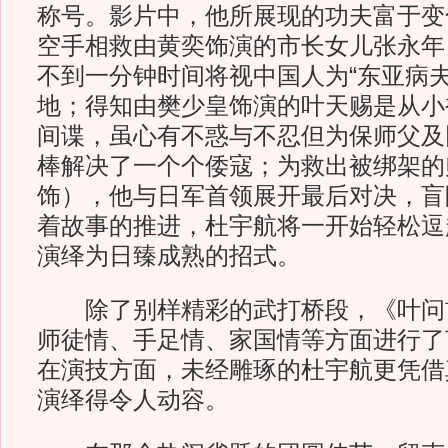
称号。影片中，他所展现的功夫富于变
空手相救由黄奕饰演的市长女儿张永年
不到一分钟时间将视中国人为“东亚病夫
地；得知由樊少皇饰演的叶天赐是从小
间谍，虽心有不惑与不忍但为保师父及
棒解决了一个个倭寇；为救出被绑架的
饰），他与日军首领展开最后对决，盲
着故事的推进，杜宇航将一开始轻松逗
演绎为日臻成熟的招式。
除了别样精彩的武打桥段，《叶问
师徒情、手足情、家国情等方面进行了
在演技方面，未经雕琢的杜宇航更凭借
演绎得令人动容。