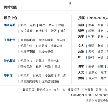
榜
网站地图
娱乐中心
搜狐
|
ChinaRen
|
焦
频道导航
|
明星
|
电影
|
电视
|
音乐
|
戏剧
新闻
|
军事
|
公益
|
|
娱乐播报
|
高清影视
|
社区
|
博客
财经
|
股票
|
理财
|
汽车
|
购车
|
家居
|
王牌栏目
|
大鹏嘚吧嘚
|
潮流实验室
|
大人物
|
明星在线
|
时尚周报
|
先锋人物
女人
|
母婴
|
新娘
|
|
电影评审团
|
电视收视榜
旅游
|
天气
|
健康
|
IT
|
数码
|
手机
|
特色频道
|
明星公益
|
好莱坞
|
香港电影
|
嘻哈音乐
|
独家
|
韩娱
|
日娱
博客
|
圈子
|
邮箱
|
天龙
|
鹿鼎记
|
短信
资料库
|
明星库
|
影视库
|
专题库
|
图片库
搜狗
|
输入法
|
地图
|
滚动新闻列表
|
往期娱首回顾
设置首页
-
搜狗输入法
-
支付中心
-
搜狐招聘
-
广告服务
-
客服中心
Copyright
©
2018 Sohu.com 
搜狐不良信息举