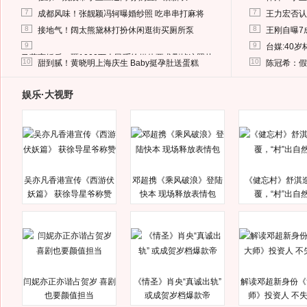
7
7
成都风味！张靓颖冯轲曝婚纱照 吃串串打麻将
王力宏否认
8
8
接地气！阔太熊黛林打扮休闲逛街买厕所泵
王刚自曝7
9
9
台媒:40
马蓉离婚后，砸1000万人民币给媒体要求删掉这照片
10
10
甜到腻！黄晓明上海庆生 Baby挺孕肚送蛋糕
陈冠希：假
娱乐·大视野
吴亦凡香港宣传《西游伏
邓超携《乘风破浪》登陆
《健忘村》舒淇
妖篇》 获徐导星爷称赞
快本 现场释放表情包
覆，“村”出自
闫妮亦正亦谐占贺岁 喜剧
《情圣》肖央“真诚出轨”
解读邓超新身份《
也要颜值担当
或成贺岁档爆款帝
师》投资人 不