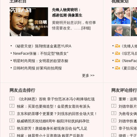
王牌栏目
视频策划
先锋人物黄晓明：
感谢低潮 偶像重生
黄晓明开始意识到，有些事
情需要改变。……
[详细]
《秘密天使》陈翔情迷金素恩YURA
《先锋人
NewFace张俪：不怕定型“物质女”
《综艺马
明星时尚周报：女明星的欲望衣橱
《NewF
日韩时尚周报
好莱坞街拍周报
《夏日甜
更多 >>
网友点击排行
网友评论排行
1
1
《比利林恩》首映 章子怡范冰冰冯小刚捧场红毯
董卿：这两
2
2
独家：买菜也要拗造型！金星携女逛街有派头
刘德华新片
3
3
京东和奶茶哪个更重要？刘强东的回答全场大笑！
为救母女俩
4
4
杨威晒照庆祝结婚8周年 杨阳洋轻抚妈妈孕肚
刘德华扮邋
5
5
艳压群芳！唐嫣修身长裙现身活动 仙气儿足
章子怡斥港
6
6
独家：姚晨带小土豆逛商场 购置产后新衣
律师：于正