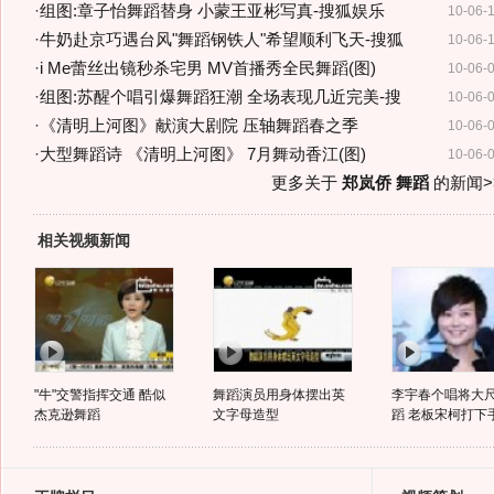
·
组图:章子怡舞蹈替身 小蒙王亚彬写真-搜狐娱乐
10-06-
·
牛奶赴京巧遇台风"舞蹈钢铁人"希望顺利飞天-搜狐
10-06-
·
i Me蕾丝出镜秒杀宅男 MV首播秀全民舞蹈(图)
10-06-
·
组图:苏醒个唱引爆舞蹈狂潮 全场表现几近完美-搜
10-06-
·
《清明上河图》献演大剧院 压轴舞蹈春之季
10-06-
·
大型舞蹈诗 《清明上河图》 7月舞动香江(图)
10-06-
更多关于
郑岚侨 舞蹈
的新闻>
相关视频新闻
"牛"交警指挥交通 酷似
舞蹈演员用身体摆出英
李宇春个唱将大
杰克逊舞蹈
文字母造型
蹈 老板宋柯打下