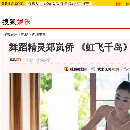
搜狐
ChinaRen
17173
焦点房地产
搜狗
新闻
-
体
搜狐娱乐
>
电视
>
内地电视
舞蹈精灵郑岚侨 《虹飞千岛
来源：
搜狐娱乐
搜狐微博
(
0
)
我来说两句
(
0
)