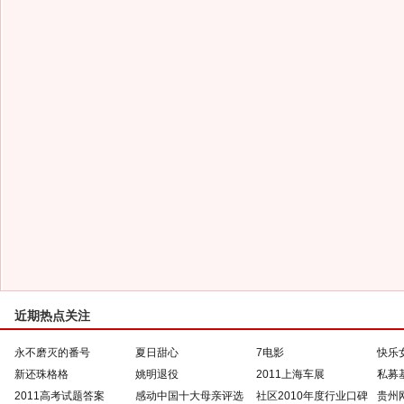
近期热点关注
永不磨灭的番号
夏日甜心
7电影
快乐
新还珠格格
姚明退役
2011上海车展
私募
2011高考试题答案
感动中国十大母亲评选
社区2010年度行业口碑
贵州