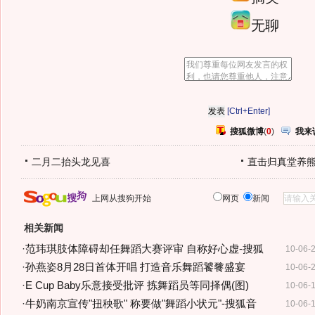
无聊
[Ctrl+Enter]
搜狐微博
(
0
)
我来
二月二抬头龙见喜
直击归真堂养
上网从搜狗开始
网页
新闻
相关新闻
·
范玮琪肢体障碍却任舞蹈大赛评审 自称好心虚-搜狐
10-06-
·
孙燕姿8月28日首体开唱 打造音乐舞蹈饕餮盛宴
10-06-
·
E Cup Baby乐意接受批评 拣舞蹈员等同择偶(图)
10-06-
·
牛奶南京宣传"扭秧歌" 称要做"舞蹈小状元"-搜狐音
10-06-