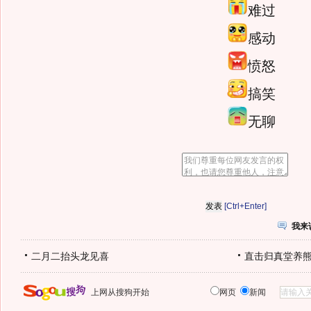
难过
感动
愤怒
搞笑
无聊
[Ctrl+Enter]
我来
二月二抬头龙见喜
直击归真堂养
上网从搜狗开始
网页
新闻