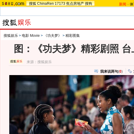
搜狐
ChinaRen
17173
焦点房地产
搜狗
新闻
-
体
搜狐娱乐
>
电影 Movie
>
《功夫梦》
>
精彩图集
图：《功夫梦》精彩剧照 台
来源：
搜狐娱乐
我来说两句
(
0
)