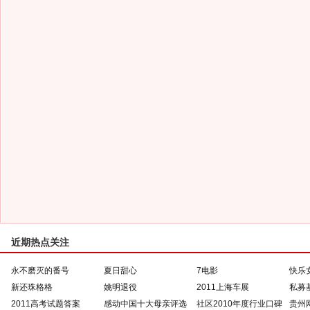
近期热点关注
永不磨灭的番号
夏日甜心
7电影
快乐
新还珠格格
姚明退役
2011上海车展
私募
2011高考试题答案
感动中国十大母亲评选
社区2010年度行业口碑
贵州