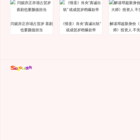
闫妮亦正亦谐占贺岁 喜剧
《情圣》肖央“真诚出轨”
解读邓超新身份《
也要颜值担当
或成贺岁档爆款帝
师》投资人 不