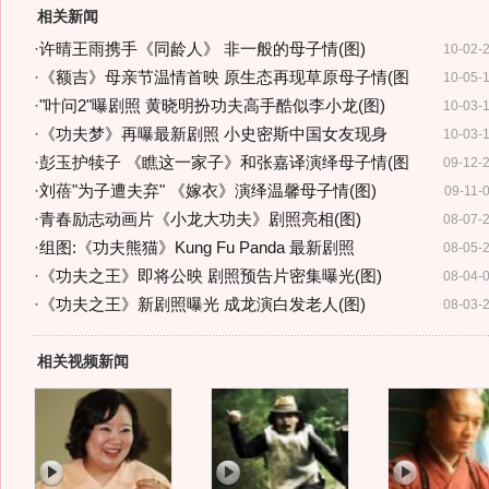
相关新闻
·
许晴王雨携手《同龄人》 非一般的母子情(图)
10-02-
·
《额吉》母亲节温情首映 原生态再现草原母子情(图
10-05-
·
"叶问2"曝剧照 黄晓明扮功夫高手酷似李小龙(图)
10-03-
·
《功夫梦》再曝最新剧照 小史密斯中国女友现身
10-03-
·
彭玉护犊子 《瞧这一家子》和张嘉译演绎母子情(图
09-12-
·
刘蓓"为子遭夫弃" 《嫁衣》演绎温馨母子情(图)
09-11-
·
青春励志动画片《小龙大功夫》剧照亮相(图)
08-07-
·
组图:《功夫熊猫》Kung Fu Panda 最新剧照
08-05-
·
《功夫之王》即将公映 剧照预告片密集曝光(图)
08-04-
·
《功夫之王》新剧照曝光 成龙演白发老人(图)
08-03-
相关视频新闻