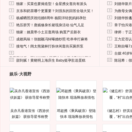
2
2
独家：买菜也要拗造型！金星携女逛街有派头
刘德华新片
3
3
京东和奶茶哪个更重要？刘强东的回答全场大笑！
为救母女俩
4
4
杨威晒照庆祝结婚8周年 杨阳洋轻抚妈妈孕肚
刘德华扮邋
5
5
艳压群芳！唐嫣修身长裙现身活动 仙气儿足
章子怡斥港
6
6
独家：姚晨带小土豆逛商场 购置产后新衣
律师：于正
7
7
成都风味！张靓颖冯轲曝婚纱照 吃串串打麻将
王力宏否认
8
8
接地气！阔太熊黛林打扮休闲逛街买厕所泵
王刚自曝7
9
9
台媒:40
马蓉离婚后，砸1000万人民币给媒体要求删掉这照片
10
10
甜到腻！黄晓明上海庆生 Baby挺孕肚送蛋糕
陈冠希：假
娱乐·大视野
吴亦凡香港宣传《西游伏
邓超携《乘风破浪》登陆
《健忘村》舒淇
妖篇》 获徐导星爷称赞
快本 现场释放表情包
覆，“村”出自