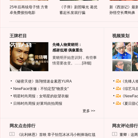
25年后再续母子情 方青
《子弹》剧照曝光 葛优
新《西游记》最
卓免费接拍电影
蓄起长发就行骗
孙悟空长鹰钩鼻
王牌栏目
视频策划
先锋人物黄晓明：
感谢低潮 偶像重生
黄晓明开始意识到，有些事
情需要改变。……
[详细]
《秘密天使》陈翔情迷金素恩YURA
《先锋人
NewFace张俪：不怕定型“物质女”
《综艺马
明星时尚周报：女明星的欲望衣橱
《NewF
日韩时尚周报
好莱坞街拍周报
《夏日甜
更多 >>
网友点击排行
网友评论排行
1
1
《比利林恩》首映 章子怡范冰冰冯小刚捧场红毯
董卿：这两