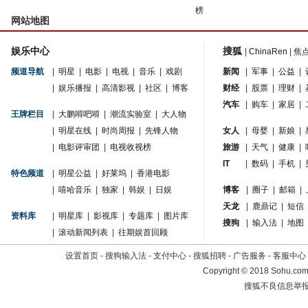
榜
网站地图
娱乐中心
搜狐
|
ChinaRen
|
焦
频道导航
|
明星
|
电影
|
电视
|
音乐
|
戏剧
新闻
|
军事
|
公益
|
|
娱乐播报
|
高清影视
|
社区
|
博客
财经
|
股票
|
理财
|
汽车
|
购车
|
家居
|
王牌栏目
|
大鹏嘚吧嘚
|
潮流实验室
|
大人物
|
明星在线
|
时尚周报
|
先锋人物
女人
|
母婴
|
新娘
|
|
电影评审团
|
电视收视榜
旅游
|
天气
|
健康
|
IT
|
数码
|
手机
|
特色频道
|
明星公益
|
好莱坞
|
香港电影
|
嘻哈音乐
|
独家
|
韩娱
|
日娱
博客
|
圈子
|
邮箱
|
天龙
|
鹿鼎记
|
短信
资料库
|
明星库
|
影视库
|
专题库
|
图片库
搜狗
|
输入法
|
地图
|
滚动新闻列表
|
往期娱首回顾
设置首页
-
搜狗输入法
-
支付中心
-
搜狐招聘
-
广告服务
-
客服中心
Copyright
©
2018 Sohu.com 
搜狐不良信息举