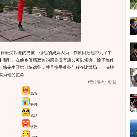
律最受欢迎的男孩，但他的妈妈因为工作原因把他带到了中
中顺利。在他乡倍感寂寞的德鲁没有朋友可以倾诉，除了维修
。韩先生开始训练德鲁，并且携手准备与程在比武场上一决胜
成为他的使命……
(责任编辑：逃逃)
高兴
难过
感动
愤怒