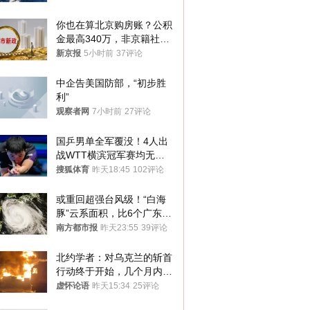
你也在算北京购房账？公积
金最高340万，非京籍社保
1年
新京报
5小时前
37评论
中企告美国防部，“初步胜
利”
观察者网
7小时前
27评论
国乒男单全军覆没！4人出
战WTT横滨冠军赛均无缘
八强
搜狐体育
昨天18:45
102评论
或重回超强台风级！“白海
豚”云系面积，比6个广东还
大！深圳官方：注意这件事
南方都市报
昨天23:55
39评论
北约学者：对乌克兰的斩首
行动终于开始，几个月内乌
将投降
虚怀论语
昨天15:34
25评论