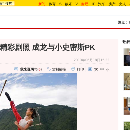
地产
搜狗
新闻
-
体育
-
S
-
娱乐
-
V
-
财经
-
IT
-
汽车
-
房产
-
女人
-
热点：
集
热
精彩剧照 成龙与小史密斯PK
2010年06月18日15:22
大
中
我来说两句
(
0
)
复制链接
打印
小