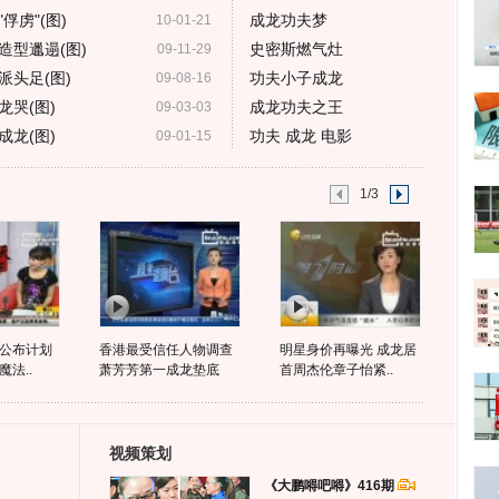
虏"(图)
成龙功夫梦
10-01-21
造型邋遢(图)
史密斯燃气灶
09-11-29
头足(图)
功夫小子成龙
09-08-16
哭(图)
成龙功夫之王
09-03-03
龙(图)
功夫 成龙 电影
09-01-15
1/3
公布计划
香港最受信任人物调查
明星身价再曝光 成龙居
法..
萧芳芳第一成龙垫底
首周杰伦章子怡紧..
视频策划
《大鹏嘚吧嘚》416期