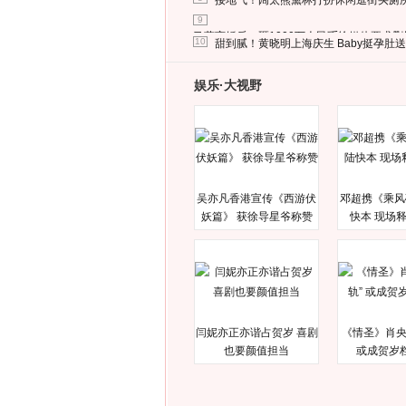
接地气！阔太熊黛林打扮休闲逛街买厕
9
马蓉离婚后，砸1000万人民币给媒体要求
10
甜到腻！黄晓明上海庆生 Baby挺孕肚
娱乐·大视野
吴亦凡香港宣传《西游伏
邓超携《乘风
妖篇》 获徐导星爷称赞
快本 现场
闫妮亦正亦谐占贺岁 喜剧
《情圣》肖央
也要颜值担当
或成贺岁