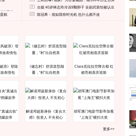
所泵
王刚自曝7成家产为古董藏品：睡180年历史古床
9
台媒:40岁林志玲冷冻9颗卵子 全副武装怕被认出
删掉这照片
10
送蛋糕
陈冠希：假如我有时光机 也什么都不改
破浪》登陆
《健忘村》舒淇造型颠
Clara克拉拉空降古都 红
释放表情包
覆，“村”出自然美
裙亮相喜庆迎新
“真诚出轨”
解读邓超新身份《复合大
胡军澳门电影节影帝加冕
档爆款帝
师》投资人 不失初心
“上海王”横扫大奖
更多>>