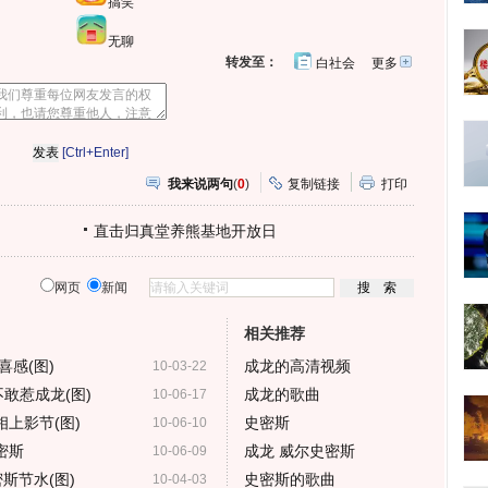
搞笑
无聊
转发至：
白社会
更多
开
心
人
网
人
豆
网
瓣
爱
分
[Ctrl+Enter]
享
我来说两句
(
0
)
复制链接
打印
直击归真堂养熊基地开放日
网页
新闻
相关推荐
感(图)
成龙的高清视频
10-03-22
敢惹成龙(图)
成龙的歌曲
10-06-17
上影节(图)
史密斯
10-06-10
密斯
成龙 威尔史密斯
10-06-09
斯节水(图)
史密斯的歌曲
10-04-03