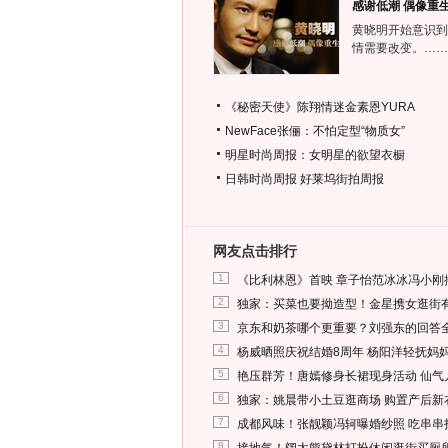
感谢低潮 偶像重
黄晓明开始意识到
情需要改变。……
《秘密天使》陈翔情迷金素恩YURA
NewFace张俪：不怕定型“物质女”
明星时尚周报：女明星的欲望衣橱
日韩时尚周报
好莱坞街拍周报
网友点击排行
1
《比利林恩》首映 章子怡范冰冰冯小刚
2
独家：买菜也要拗造型！金星携女逛街
3
京东和奶茶哪个更重要？刘强东的回答
4
杨威晒照庆祝结婚8周年 杨阳洋轻抚妈
5
艳压群芳！唐嫣修身长裙现身活动 仙气
6
独家：姚晨带小土豆逛商场 购置产后新
7
成都风味！张靓颖冯轲曝婚纱照 吃串串
8