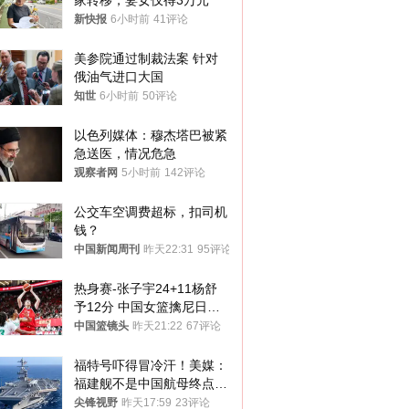
家转移，妻女仅得3万元
新快报
6小时前
41评论
美参院通过制裁法案 针对
俄油气进口大国
知世
6小时前
50评论
以色列媒体：穆杰塔巴被紧
急送医，情况危急
观察者网
5小时前
142评论
公交车空调费超标，扣司机
钱？
中国新闻周刊
昨天22:31
95评论
热身赛-张子宇24+11杨舒
予12分 中国女篮擒尼日利
亚
中国篮镜头
昨天21:22
67评论
福特号吓得冒冷汗！美媒：
福建舰不是中国航母终点，
而是新起点！
尖锋视野
昨天17:59
23评论