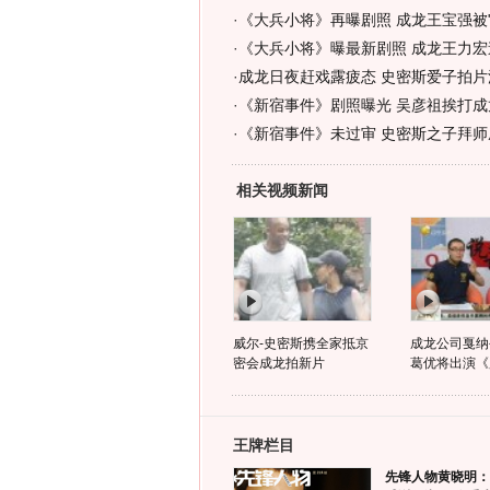
·
《大兵小将》再曝剧照 成龙王宝强被"俘
·
《大兵小将》曝最新剧照 成龙王力宏
·
成龙日夜赶戏露疲态 史密斯爱子拍片派
·
《新宿事件》剧照曝光 吴彦祖挨打成龙
·
《新宿事件》未过审 史密斯之子拜师成
相关视频新闻
威尔-史密斯携全家抵京
成龙公司戛纳
密会成龙拍新片
葛优将出演《魔
王牌栏目
先锋人物黄晓明：