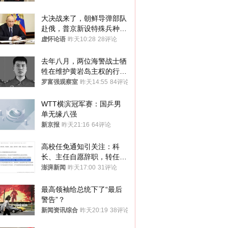
大决战来了，朝鲜导弹部队
赴俄，普京新设特殊兵种，
76岁老将扛旗
虚怀论语
昨天10:28
28评论
去年八月，两位海警战士牺
牲在维护黄岩岛主权的行动
中
罗富强观察室
昨天14:55
84评论
WTT横滨冠军赛：国乒男
单无缘八强
新京报
昨天21:16
64评论
高校任免通知引关注：科
长、主任自愿辞职，转任思
政辅导员
澎湃新闻
昨天17:00
31评论
最高领袖给总统下了“最后
警告”？
新闻资讯综合
昨天20:19
38评论