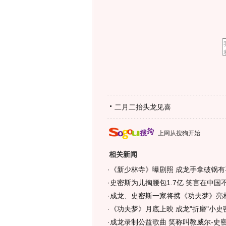
二月二抬头龙见喜
上网从搜狗开始
相关新闻
·
《新少林寺》曝剧照 成龙手拿破锅有喜
·
史密斯为儿掏腰包1.7亿 笑言在中国不
·
成龙、史密斯一家将携《功夫梦》亮相
·
《功夫梦》月底上映 成龙"折磨"小史
·
成龙录制公益歌曲 笑称叫教威尔-史密