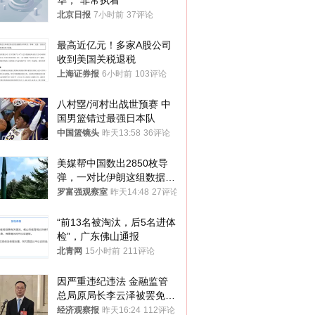
华，“非常执着”
北京日报
7小时前
37评论
最高近亿元！多家A股公司
收到美国关税退税
上海证券报
6小时前
103评论
八村塁/河村出战世预赛 中
国男篮错过最强日本队
中国篮镜头
昨天13:58
36评论
美媒帮中国数出2850枚导
弹，一对比伊朗这组数据，
发现出大事了
罗富强观察室
昨天14:48
27评论
“前13名被淘汰，后5名进体
检”，广东佛山通报
北青网
15小时前
211评论
因严重违纪违法 金融监管
总局原局长李云泽被罢免全
国人大代表
经济观察报
昨天16:24
112评论