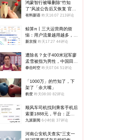
鸿蒙智行被曝删除“竹知
了”风波公告后又恢复 官媒
曾力挺：劝华为要大度的，
有料新语
昨天16:07
213评论
你们适不适合？
鲸算π丨三大运营商的烦
恼：用户流量越用越多，收
入却越来越少
新京报
昨天17:27
44评论
遭除名？女子400米冠军廖
孟雪被指为男性，中国田协
默不作声
拳击时空
昨天07:04
51评论
「1000万」的竹知了，下
架了「余大嘴」
豹变
昨天08:00
82评论
顺风车司机找到乘客手机后
索要1888元，平台：正和
司机沟通协商
九派新闻
6小时前
37评论
河南公安机关查实“三支一