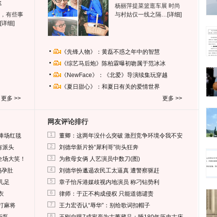
生
杨丽萍提菜篮逛车展 时尚
，有些事
与村姑仅一线之隔…
[详细]
[详细]
《先锋人物》：黄磊不惑之年中的智慧
《综艺马后炮》陈柏霖曝初吻属于范冰冰
《NewFace》：《北爱》导演续集玩穿越
《夏日甜心》：和夏日有关的爱情世界
更多 >>
更多 >>
网友评论排行
1
捧场红毯
董卿：这两年没什么突破 激烈竞争环境令我不安
2
有派头
刘德华新片扮“犀利哥”街头狂奔
3
全场大笑！
为救母女俩 人艺演员中数刀(图)
4
妈孕肚
刘德华扮邋遢农民工太逼真 遭警察驱赶
5
儿足
章子怡斥港媒歧视内地演员 称刁钻势利
6
衣
律师：于正不构成侵权 只能道德谴责
7
打麻将
王力宏否认“辱华”：别给歌词扣帽子
8