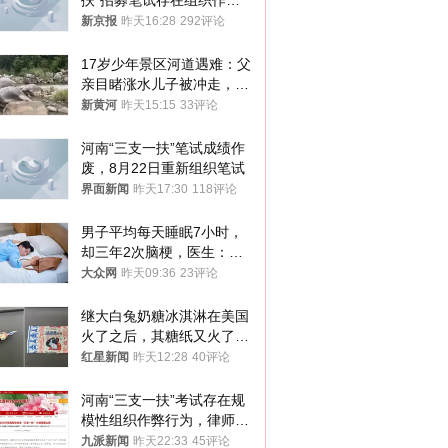
扶”招募笔试存在组织作弊
犯罪行为
新京报
昨天16:28
292评论
17岁少年景区河道遇难：父
亲目睹涨水儿子被冲走，当
地排除上游泄洪，家属盼厘
新黄河
昨天15:15
33评论
清责任
河南“三支一扶”笔试成绩作
废，8月22日重新组织笔试
界面新闻
昨天17:30
118评论
男子平均每天睡眠7小时，
却三年2次脑梗，医生：这
样睡觉更伤身
大众网
昨天09:36
23评论
继大白兔奶糖冰淇淋在美国
火了之后，其糖纸又火了！
海外博主盛赞：平面设计经
红星新闻
昨天12:28
40评论
典之作
河南“三支一扶”考试存在规
模性组织作弊行为，律师：
涉嫌非法获取国家秘密罪等
九派新闻
昨天22:33
45评论