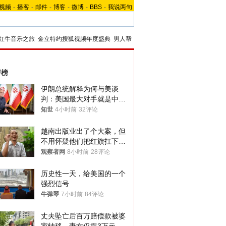
视频
-
播客
-
邮件
-
博客
-
微博
-
BBS
-
我说两句
红牛音乐之旅
金立特约搜狐视频年度盛典
男人帮
评榜
伊朗总统解释为何与美谈
判：美国最大对手就是中
国，但他们也在对话
知世
4小时前
32评论
越南出版业出了个大案，但
不用怀疑他们把红旗扛下去
的决心
观察者网
8小时前
28评论
历史性一天，给美国的一个
强烈信号
牛弹琴
7小时前
84评论
丈夫坠亡后百万赔偿款被婆