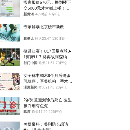
搬家报价570元，搬到楼下
交5060元才肯搬上楼！女
子傻眼了……
新黄河
4小时前
43评论
专家解读北京楼市新政
政事儿
昨天23:47
130评论
挺进决赛！U17国足点球3-
1河床U17 将再战阿森纳
射门中国
昨天21:57
70评论
女子称丰胸术9个月后确诊
乳腺癌，医美机构：手术不
可能引发癌症，建议走司法
澎湃新闻
昨天21:46
28评论
途径
2岁男童遭漏诊后死亡 医生
被判刑有点冤
狐度
昨天17:20
126评论
美媒爆料：美副防长想访