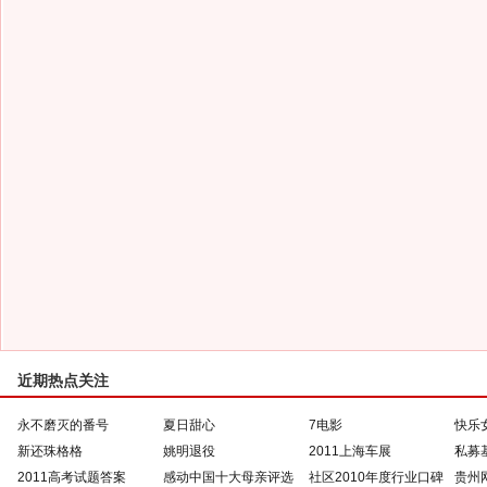
近期热点关注
永不磨灭的番号
夏日甜心
7电影
快乐
新还珠格格
姚明退役
2011上海车展
私募
2011高考试题答案
感动中国十大母亲评选
社区2010年度行业口碑
贵州