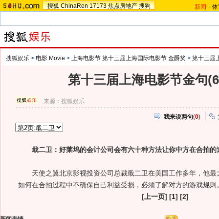
搜狐
ChinaRen
17173
焦点房地产
搜狗
新闻
-
体
搜狐娱乐
>
电影 Movie
>
上海电影节 第十三届上海国际电影节 金爵奖
>
第十三届
第十三届上海电影节金句(6
来源：
搜狐娱乐
我来说两句
(
0
)
戢二卫：好莱坞的会计公司会有六十种方法让你中方在合拍的
天使之翼北京影视投资公司总裁戢二卫在美国工作多年，他最大
如何在合拍过程中不确保自己利益受损，必须了解对方的游戏规则
[
上一页
] [
1
] [2]