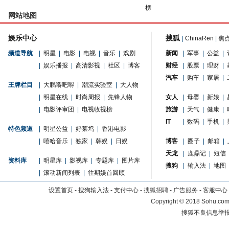
榜
网站地图
娱乐中心
搜狐
|
ChinaRen
|
焦
频道导航
|
明星
|
电影
|
电视
|
音乐
|
戏剧
新闻
|
军事
|
公益
|
|
娱乐播报
|
高清影视
|
社区
|
博客
财经
|
股票
|
理财
|
汽车
|
购车
|
家居
|
王牌栏目
|
大鹏嘚吧嘚
|
潮流实验室
|
大人物
|
明星在线
|
时尚周报
|
先锋人物
女人
|
母婴
|
新娘
|
|
电影评审团
|
电视收视榜
旅游
|
天气
|
健康
|
IT
|
数码
|
手机
|
特色频道
|
明星公益
|
好莱坞
|
香港电影
|
嘻哈音乐
|
独家
|
韩娱
|
日娱
博客
|
圈子
|
邮箱
|
天龙
|
鹿鼎记
|
短信
资料库
|
明星库
|
影视库
|
专题库
|
图片库
搜狗
|
输入法
|
地图
|
滚动新闻列表
|
往期娱首回顾
设置首页
-
搜狗输入法
-
支付中心
-
搜狐招聘
-
广告服务
-
客服中心
Copyright
©
2018 Sohu.com 
搜狐不良信息举