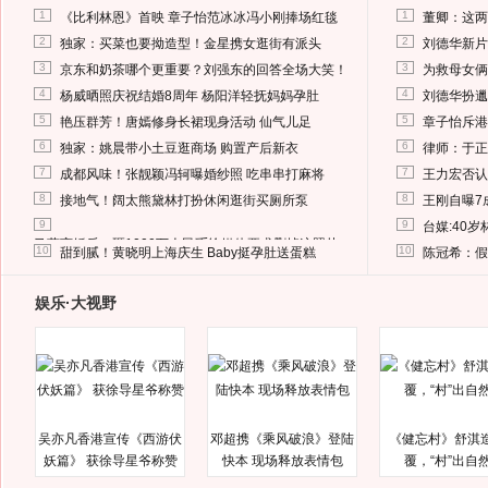
1
1
《比利林恩》首映 章子怡范冰冰冯小刚捧场红毯
董卿：这两
2
2
独家：买菜也要拗造型！金星携女逛街有派头
刘德华新片
3
3
京东和奶茶哪个更重要？刘强东的回答全场大笑！
为救母女俩
4
4
杨威晒照庆祝结婚8周年 杨阳洋轻抚妈妈孕肚
刘德华扮邋
5
5
艳压群芳！唐嫣修身长裙现身活动 仙气儿足
章子怡斥港
6
6
独家：姚晨带小土豆逛商场 购置产后新衣
律师：于正
7
7
成都风味！张靓颖冯轲曝婚纱照 吃串串打麻将
王力宏否认
8
8
接地气！阔太熊黛林打扮休闲逛街买厕所泵
王刚自曝7
9
9
台媒:40
马蓉离婚后，砸1000万人民币给媒体要求删掉这照片
10
10
甜到腻！黄晓明上海庆生 Baby挺孕肚送蛋糕
陈冠希：假
娱乐·大视野
吴亦凡香港宣传《西游伏
邓超携《乘风破浪》登陆
《健忘村》舒淇
妖篇》 获徐导星爷称赞
快本 现场释放表情包
覆，“村”出自