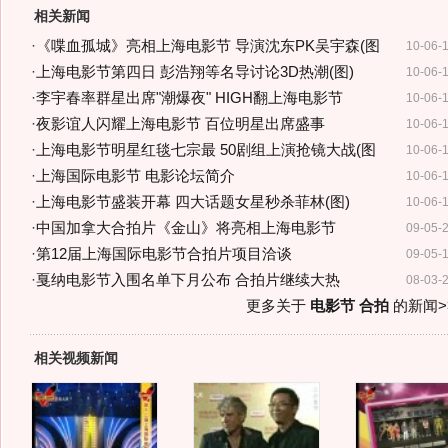
相关新闻
·
《喋血孤城》亮相上海电影节 导演沈东PK吴宇森(图
10-06-
·
上海电影节第四日 彭浩翔等名导讨论3D热潮(图)
10-06-
·
李宇春率群星出席"潮爆夜" HIGH翻上海电影节
10-06-
·
夜影谊人闪耀上海电影节 百位明星出席盛事
10-06-
·
上海电影节明星红毯七宗最 50剧组上演抢镜大战(图
10-06-
·
上海国际电影节 电影论坛简介
10-06-
·
上海电影节盛装开幕 四大话题女星秒杀菲林(图)
10-06-
·
中国加拿大合拍片《金山》将亮相上海电影节
09-05-
·
第12届上海国际电影节合拍片项目洽谈
09-05-
·
戛纳电影节入围名单下月公布 合拍片继续大热
08-03-
更多关于
电影节 合拍
的新闻>
相关视频新闻