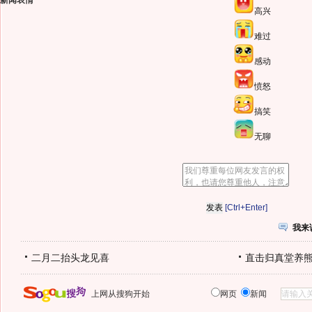
新闻表情
高兴
难过
感动
愤怒
搞笑
无聊
[Ctrl+Enter]
我来
二月二抬头龙见喜
直击归真堂养
上网从搜狗开始
网页
新闻