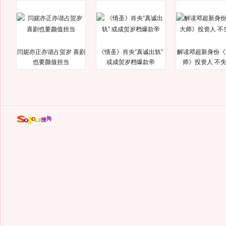
闫妮亦正亦谐占贺岁 喜剧
《情圣》肖央“真诚出轨”
解读邓超新身份《
也要颜值担当
或成贺岁档爆款帝
师》投资人 不