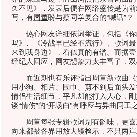
久不见》，发表后便在网络盛传是为前
写，有
周董
盼与蔡同学复合的“喊话”？
热心网友详细依词举证，包括《你
吗》、《冷战早已经不流行》、歌词最
来到我身边》，看似真的有谱。而据壹
经纪人回应，网友想象力太丰富了，双
而近期也有乐评指出周董新歌曲《
用小狗、相片、围巾、剪不到后面头发
情侣生活细节，平凡却能打入人心，刚
谈“情伤”的“开场白”有呼应与异曲同工
周董每张专辑歌词别有韵味，更喜
向来都被各界用放大镜检示，不只两岸