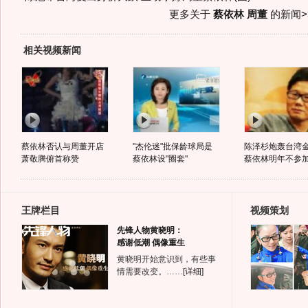
更多关于
蔡依林 周董
的新闻>
相关视频新闻
蔡依林否认与周董开店
"杰伦迷"批保龄球局是
陈泽杉炮轰台湾
萧敬腾俯首称赞
蔡依林设"圈套"
蔡依林明年不参
王牌栏目
视频策划
先锋人物黄晓明：
感谢低潮 偶像重生
黄晓明开始意识到，有些事
情需要改变。……
[详细]