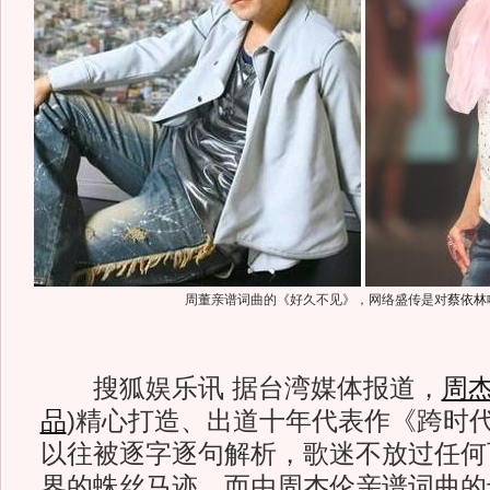
周董亲谱词曲的《好久不见》，网络盛传是对
蔡依林
搜狐娱乐讯 据台湾媒体报道，
周
品
)
精心打造、出道十年代表作《跨时
以往被逐字逐句解析，歌迷不放过任何
界的蛛丝马迹，而由周杰伦亲谱词曲的