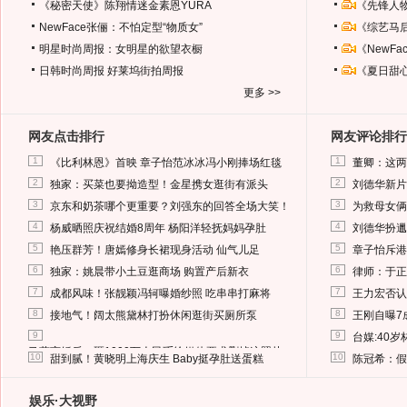
《秘密天使》陈翔情迷金素恩YURA
《先锋人
NewFace张俪：不怕定型“物质女”
《综艺马
明星时尚周报：女明星的欲望衣橱
《NewF
日韩时尚周报
好莱坞街拍周报
《夏日甜
更多 >>
网友点击排行
网友评论排行
1
1
《比利林恩》首映 章子怡范冰冰冯小刚捧场红毯
董卿：这两
2
2
独家：买菜也要拗造型！金星携女逛街有派头
刘德华新片
3
3
京东和奶茶哪个更重要？刘强东的回答全场大笑！
为救母女俩
4
4
杨威晒照庆祝结婚8周年 杨阳洋轻抚妈妈孕肚
刘德华扮邋
5
5
艳压群芳！唐嫣修身长裙现身活动 仙气儿足
章子怡斥港
6
6
独家：姚晨带小土豆逛商场 购置产后新衣
律师：于正
7
7
成都风味！张靓颖冯轲曝婚纱照 吃串串打麻将
王力宏否认
8
8
接地气！阔太熊黛林打扮休闲逛街买厕所泵
王刚自曝7
9
9
台媒:40
马蓉离婚后，砸1000万人民币给媒体要求删掉这照片
10
10
甜到腻！黄晓明上海庆生 Baby挺孕肚送蛋糕
陈冠希：假
娱乐·大视野