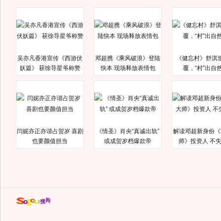
吴亦凡香港宣传《西游伏
邓超携《乘风破浪》登陆
《健忘村》舒淇
妖篇》 获徐导星爷称赞
快本 现场释放表情包
覆，“村”出自
闫妮亦正亦谐占贺岁 喜剧
《情圣》肖央“真诚出轨”
解读邓超新身份《
也要颜值担当
或成贺岁档爆款帝
师》投资人 不