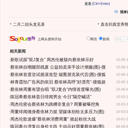
[Ctrl+Enter]
我来
二月二抬头龙见喜
直击归真堂养
上网从搜狗开始
网页
新闻
相关新闻
·
新歌试探"双J复合" 周杰伦被疑向蔡依林示好
10-06-
·
蔡依林自嘲腿部残废 公益拍卖亲手设计潮服(图)-搜
10-06-
·
蔡依林首度尝试摇滚造型 烟熏朋克装代言(图)-搜狐
10-06-
·
林青霞拍广告风韵依旧 蔡依林高呼"好漂亮"-搜狐娱
10-06-
·
蔡依林周董有望合唱 "双J复合"内情首度曝光(图)
10-06-
·
陈冠希蔡依林昔日绯闻男女 今日"隔空喊话"
10-03-
·
周杰伦密会蔡依林为跳槽非复合? 周董被曝挖角
10-03-
·
周董绯闻缠身蔡依林力挺 望媒体别给太多压力(图)
10-03-
·
周杰伦歌迷爆"蔡依林消费周董" 掀起粉丝大战
10-01-
·
陈冠希台湾复出身价大跌 主动示好周董蔡依林(图)
09-09-