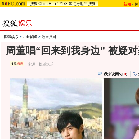
搜狐
ChinaRen
17173
焦点房地产
搜狗
新闻
-
体
搜狐娱乐
>
八卦频道
>
港台八卦
周董唱“回来到我身边” 被疑对
来源：
搜狐娱乐
我来说两句
(
0
)