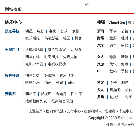
榜
网站地图
娱乐中心
搜狐
|
ChinaRen
|
焦
频道导航
|
明星
|
电影
|
电视
|
音乐
|
戏剧
新闻
|
军事
|
公益
|
|
娱乐播报
|
高清影视
|
社区
|
博客
财经
|
股票
|
理财
|
汽车
|
购车
|
家居
|
王牌栏目
|
大鹏嘚吧嘚
|
潮流实验室
|
大人物
|
明星在线
|
时尚周报
|
先锋人物
女人
|
母婴
|
新娘
|
|
电影评审团
|
电视收视榜
旅游
|
天气
|
健康
|
IT
|
数码
|
手机
|
特色频道
|
明星公益
|
好莱坞
|
香港电影
|
嘻哈音乐
|
独家
|
韩娱
|
日娱
博客
|
圈子
|
邮箱
|
天龙
|
鹿鼎记
|
短信
资料库
|
明星库
|
影视库
|
专题库
|
图片库
搜狗
|
输入法
|
地图
|
滚动新闻列表
|
往期娱首回顾
设置首页
-
搜狗输入法
-
支付中心
-
搜狐招聘
-
广告服务
-
客服中心
Copyright
©
2018 Sohu.com 
搜狐不良信息举