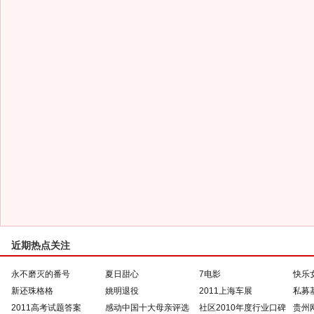
近期热点关注
永不磨灭的番号
夏日甜心
7电影
快乐
新还珠格格
姚明退役
2011上海车展
私募
2011高考试题答案
感动中国十大母亲评选
社区2010年度行业口碑
贵州