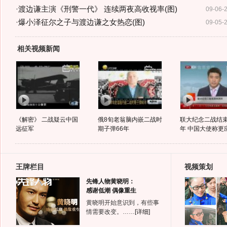
·
渡边谦主演《刑警一代》 连续两夜高收视率(图)
09-06-
·
爆小泽征尔之子与渡边谦之女热恋(图)
09-05-
相关视频新闻
《解密》 二战疑云中国
俄8旬老翁脑内嵌二战时
联大纪念二战结束
远征军
期子弹66年
年 中国大使称更应
王牌栏目
视频策划
先锋人物黄晓明：
感谢低潮 偶像重生
黄晓明开始意识到，有些事
情需要改变。……
[详细]