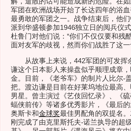
解，遣散的话可能造成新的危险。在如此
军团在欧洲战场开始了长达四年的浴血
最勇敢的军团之一。战争结束后，他们
派到华盛顿参加1946独立日的阅兵仪
杜鲁门对他们说：“你们不仅仅要和残
面对友军的歧视，然而你们战胜了这一
从故事上来说，442军团的可发挥
谦这个日本影人来操盘似乎顺理成章，
金。目前，《老爷车》的制片人比尔-
把。渡边谦是目前在好莱坞地位最高、
男星。曾主演过《艺伎回忆录》、《硫
蝠侠前传》等诸多优秀影片，《最后的
奥斯卡和
金球奖
最佳男配角的双提名。
刚完成了由克里斯托夫-诺兰执导的超