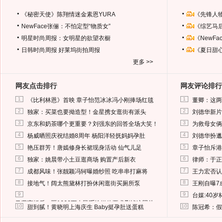
《秘密天使》陈翔情迷金素恩YURA
《先锋人
NewFace张俪：不怕定型“物质女”
《综艺马
明星时尚周报：女明星的欲望衣橱
《NewF
日韩时尚周报
好莱坞街拍周报
《夏日甜
更多 >>
网友点击排行
网友评论排行
1
1
《比利林恩》首映 章子怡范冰冰冯小刚捧场红毯
董卿：这两
2
2
独家：买菜也要拗造型！金星携女逛街有派头
刘德华新片
3
3
京东和奶茶哪个更重要？刘强东的回答全场大笑！
为救母女俩
4
4
杨威晒照庆祝结婚8周年 杨阳洋轻抚妈妈孕肚
刘德华扮邋
5
5
艳压群芳！唐嫣修身长裙现身活动 仙气儿足
章子怡斥港
6
6
独家：姚晨带小土豆逛商场 购置产后新衣
律师：于正
7
7
成都风味！张靓颖冯轲曝婚纱照 吃串串打麻将
王力宏否认
8
8
接地气！阔太熊黛林打扮休闲逛街买厕所泵
王刚自曝7
9
9
台媒:40
马蓉离婚后，砸1000万人民币给媒体要求删掉这照片
10
10
甜到腻！黄晓明上海庆生 Baby挺孕肚送蛋糕
陈冠希：假