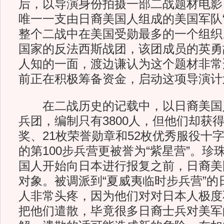
后，以导演身份拍摄一部二战题材电影
唯一一支由日裔美国人组成的美国军队“
整个二战中在美国受勋最多的一个组织
国家的反法西斯战团，该团成员的英勇
人知的一面，渡边谦认为这个题材非常
前正在积极筹备资金，启动这项导演计
在二战历史的记载中，以日裔美国人
兵团，编制只有3800人，但他们却获
奖、21枚荣誉勋章和52枚优秀服役十字
的第100步兵营更被誉为“紫星营”。
国人开始向日本进行报复之前，日裔美
对象。被调派到“夏威夷临时步兵营”的
人非常头疼，因为他们对对日本人极度
把他们遣散，毕竟很多日裔士兵对美军