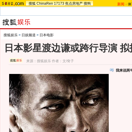
搜狐
ChinaRen
17173
焦点房地产
搜狗
新闻
-
体
搜狐娱乐
>
日娱频道
>
日本电影
日本影星渡边谦或跨行导演 拟
来源：
搜狐娱乐
作者：文/耷子
我来说两