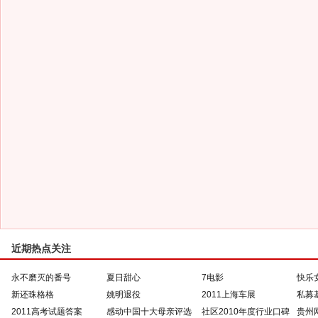
近期热点关注
永不磨灭的番号
夏日甜心
7电影
快乐
新还珠格格
姚明退役
2011上海车展
私募
2011高考试题答案
感动中国十大母亲评选
社区2010年度行业口碑
贵州