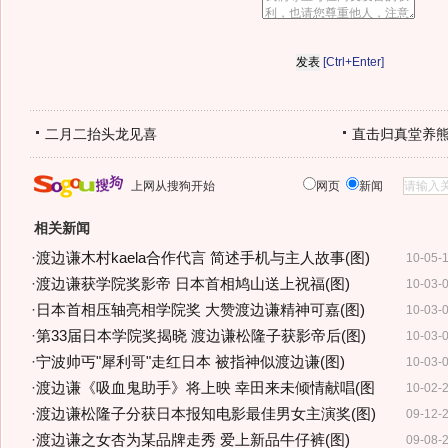
[Ctrl+Enter]
二月二抬头龙见喜
直击归真堂养
上网从搜狗开始
网页
新闻
相关新闻
·
渡边谦木村kaela合作代言 简述手机与主人故事(图)
10-05-
·
渡边谦获学院奖影帝 日本首相鸠山送上祝福(图)
10-03-
·
日本首相压轴亮相学院奖 大赞渡边谦精神可嘉(图)
10-03-
·
第33届日本学院奖揭晓 渡边谦松隆子获影帝后(图)
10-03-
·
宁波帅丐"犀利哥"走红日本 被指神似渡边谦(图)
10-03-
·
渡边谦《吸血鬼助手》将上映 幸田来未倾情献唱(图
10-02-
·
渡边谦松隆子分获日本报知电影最佳男女主演奖(图)
09-12-
·
渡边谦之女杏为某品牌走秀 爱上新品牛仔裤(图)
09-08-