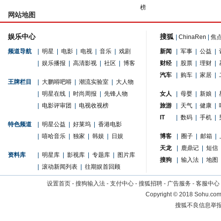
榜
网站地图
娱乐中心
搜狐
|
ChinaRen
|
焦
频道导航
|
明星
|
电影
|
电视
|
音乐
|
戏剧
新闻
|
军事
|
公益
|
|
娱乐播报
|
高清影视
|
社区
|
博客
财经
|
股票
|
理财
|
汽车
|
购车
|
家居
|
王牌栏目
|
大鹏嘚吧嘚
|
潮流实验室
|
大人物
|
明星在线
|
时尚周报
|
先锋人物
女人
|
母婴
|
新娘
|
|
电影评审团
|
电视收视榜
旅游
|
天气
|
健康
|
IT
|
数码
|
手机
|
特色频道
|
明星公益
|
好莱坞
|
香港电影
|
嘻哈音乐
|
独家
|
韩娱
|
日娱
博客
|
圈子
|
邮箱
|
天龙
|
鹿鼎记
|
短信
资料库
|
明星库
|
影视库
|
专题库
|
图片库
搜狗
|
输入法
|
地图
|
滚动新闻列表
|
往期娱首回顾
设置首页
-
搜狗输入法
-
支付中心
-
搜狐招聘
-
广告服务
-
客服中心
Copyright
©
2018 Sohu.com 
搜狐不良信息举