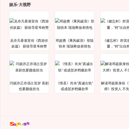
娱乐·大视野
吴亦凡香港宣传《西游伏
邓超携《乘风破浪》登陆
《健忘村》舒淇
妖篇》 获徐导星爷称赞
快本 现场释放表情包
覆，“村”出自
闫妮亦正亦谐占贺岁 喜剧
《情圣》肖央“真诚出轨”
解读邓超新身份《
也要颜值担当
或成贺岁档爆款帝
师》投资人 不