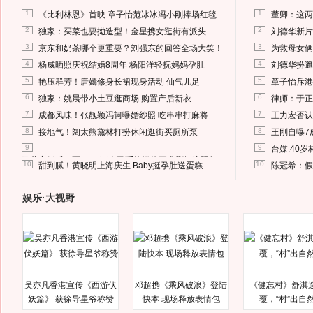
1
1
《比利林恩》首映 章子怡范冰冰冯小刚捧场红毯
董卿：这两
2
2
独家：买菜也要拗造型！金星携女逛街有派头
刘德华新片
3
3
京东和奶茶哪个更重要？刘强东的回答全场大笑！
为救母女俩
4
4
杨威晒照庆祝结婚8周年 杨阳洋轻抚妈妈孕肚
刘德华扮邋
5
5
艳压群芳！唐嫣修身长裙现身活动 仙气儿足
章子怡斥港
6
6
独家：姚晨带小土豆逛商场 购置产后新衣
律师：于正
7
7
成都风味！张靓颖冯轲曝婚纱照 吃串串打麻将
王力宏否认
8
8
接地气！阔太熊黛林打扮休闲逛街买厕所泵
王刚自曝7
9
9
台媒:40
马蓉离婚后，砸1000万人民币给媒体要求删掉这照片
10
10
甜到腻！黄晓明上海庆生 Baby挺孕肚送蛋糕
陈冠希：假
娱乐·大视野
吴亦凡香港宣传《西游伏
邓超携《乘风破浪》登陆
《健忘村》舒淇
妖篇》 获徐导星爷称赞
快本 现场释放表情包
覆，“村”出自