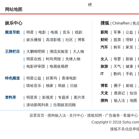
榜
网站地图
娱乐中心
搜狐
|
ChinaRen
|
焦
频道导航
|
明星
|
电影
|
电视
|
音乐
|
戏剧
新闻
|
军事
|
公益
|
|
娱乐播报
|
高清影视
|
社区
|
博客
财经
|
股票
|
理财
|
汽车
|
购车
|
家居
|
王牌栏目
|
大鹏嘚吧嘚
|
潮流实验室
|
大人物
|
明星在线
|
时尚周报
|
先锋人物
女人
|
母婴
|
新娘
|
|
电影评审团
|
电视收视榜
旅游
|
天气
|
健康
|
IT
|
数码
|
手机
|
特色频道
|
明星公益
|
好莱坞
|
香港电影
|
嘻哈音乐
|
独家
|
韩娱
|
日娱
博客
|
圈子
|
邮箱
|
天龙
|
鹿鼎记
|
短信
资料库
|
明星库
|
影视库
|
专题库
|
图片库
搜狗
|
输入法
|
地图
|
滚动新闻列表
|
往期娱首回顾
设置首页
-
搜狗输入法
-
支付中心
-
搜狐招聘
-
广告服务
-
客服中心
Copyright
©
2018 Sohu.com 
搜狐不良信息举