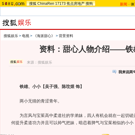
搜狐
ChinaRen
17173
焦点房地产
搜狗
新闻
-
体
搜狐娱乐
>
电视
>
《海派甜心》
>
背景资料
资料：甜心人物介绍——铁
来源：
搜狐娱乐
我来说两
铁雄、小小【吴子强、陈玟煜 饰】
两小无猜的青涩青年。
为言风与宝茱高中柔道社的学弟妹，四人有机会就在一起切磋柔
何提升柔道功力并且可以帅气把妹，暗恋着脾气与宝茱相似的小小