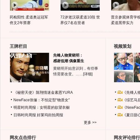
药检阳性 柔道奥运冠军
72岁老汉获柔道10段 世
普京参观体育学校
佟文2年禁赛
界仅7名在世者
柔道黑带实力
王牌栏目
视频策划
先锋人物黄晓明：
感谢低潮 偶像重生
黄晓明开始意识到，有些事
情需要改变。……
[详细]
《秘密天使》陈翔情迷金素恩YURA
《先锋人
NewFace张俪：不怕定型“物质女”
《综艺马
明星时尚周报：女明星的欲望衣橱
《NewF
日韩时尚周报
好莱坞街拍周报
《夏日甜
更多 >>
网友点击排行
网友评论排行