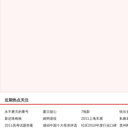
近期热点关注
永不磨灭的番号
夏日甜心
7电影
快乐
新还珠格格
姚明退役
2011上海车展
私募
2011高考试题答案
感动中国十大母亲评选
社区2010年度行业口碑
贵州