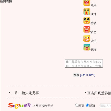
新闻表情
高兴
难过
感动
愤怒
搞笑
无聊
[Ctrl+Enter]
二月二抬头龙见喜
直击归真堂养
上网从搜狗开始
网页
新闻