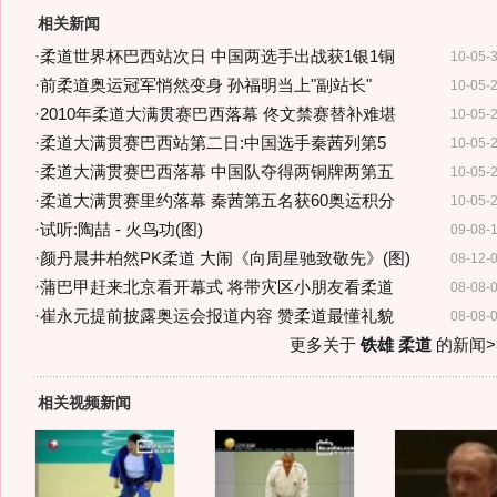
相关新闻
·
柔道世界杯巴西站次日 中国两选手出战获1银1铜
10-05-
·
前柔道奥运冠军悄然变身 孙福明当上"副站长"
10-05-
·
2010年柔道大满贯赛巴西落幕 佟文禁赛替补难堪
10-05-
·
柔道大满贯赛巴西站第二日:中国选手秦茜列第5
10-05-
·
柔道大满贯赛巴西落幕 中国队夺得两铜牌两第五
10-05-
·
柔道大满贯赛里约落幕 秦茜第五名获60奥运积分
10-05-
·
试听:陶喆 - 火鸟功(图)
09-08-
·
颜丹晨井柏然PK柔道 大闹《向周星驰致敬先》(图)
08-12-
·
蒲巴甲赶来北京看开幕式 将带灾区小朋友看柔道
08-08-
·
崔永元提前披露奥运会报道内容 赞柔道最懂礼貌
08-08-
更多关于
铁雄 柔道
的新闻>
相关视频新闻