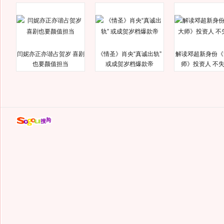
闫妮亦正亦谐占贺岁 喜剧
《情圣》肖央“真诚出轨”
解读邓超新身份《
也要颜值担当
或成贺岁档爆款帝
师》投资人 不