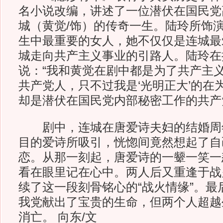
名小说改编，讲述了一位潜伏在国民党
城（黄觉/饰）的传奇一生。陆玲所饰
生中最重要的女人，她不仅仅是连城最
城走向共产主义事业的引路人。陆玲在
说：“我和黄觉在剧中都是为了共产主
共产党人，只不过我是‘光明正大’的在
却是潜伏在国民党内部秘密工作的共产
剧中，连城在唐爱诗夫妇的结婚周
目的爱诗所吸引，恍惚间竟然想起了自
恋。从那一刻起，唐爱诗的一颦一笑一
看在眼里记在心中。两人后又重逢于战
续了这一段刻骨铭心的“战火情缘”。最
我党献出了宝贵的生命，但两个人超越
消亡。 向东/文