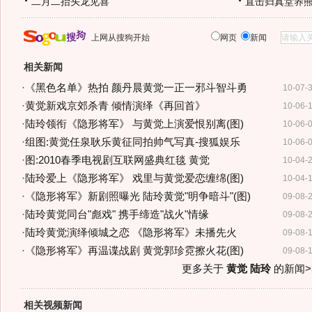
二月二抬头龙见喜
直击归真堂养
上网从搜狗开始
网页
新闻
相关新闻
·
《黑色名单》热拍 颜丹晨黄觉一正一邪斗智斗勇
10-07-
·
黄觉新戏京郊杀青 倾情演绎《再回首》
10-06-
·
陆玲领衔《隐形将军》 与黄觉上演爱恨别离(图)
10-06-
·
组图:黄觉任泉耿乐黄征同拍帅气写真-搜狐娱乐
10-06-
·
图:2010春季电视剧互联网盛典红毯 黄觉
10-04-
·
陆玲爱上《隐形将军》 戏里与黄觉爱恋缠绵(图)
10-04-
·
《隐形将军》新剧照曝光 陆玲黄觉"明争暗斗"(图)
09-08-
·
陆玲黄觉同台"彪戏" 携手缔造"战火"情缘
09-08-
·
陆玲黄觉演绎倾城之恋 《隐形将军》未播先火
09-08-
·
《隐形将军》再温谍战剧 黄觉郭珍霓擦火花(图)
09-08-
更多关于
黄觉 陆玲
的新闻>
相关视频新闻