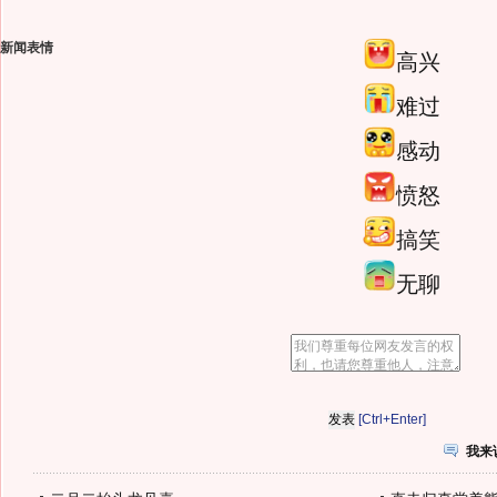
新闻表情
高兴
难过
感动
愤怒
搞笑
无聊
[Ctrl+Enter]
我来