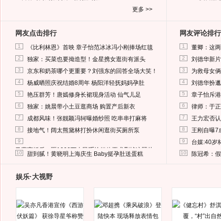
更多 >>
网友点击排行
网友评论排行
1
1
《比利林恩》首映 章子怡范冰冰冯小刚捧场红毯
董卿：这两
2
2
独家：买菜也要拗造型！金星携女逛街有派头
刘德华新片
3
3
京东和奶茶哪个更重要？刘强东的回答全场大笑！
为救母女俩
4
4
杨威晒照庆祝结婚8周年 杨阳洋轻抚妈妈孕肚
刘德华扮邋
5
5
艳压群芳！唐嫣修身长裙现身活动 仙气儿足
章子怡斥港
6
6
独家：姚晨带小土豆逛商场 购置产后新衣
律师：于正
7
7
成都风味！张靓颖冯轲曝婚纱照 吃串串打麻将
王力宏否认
8
8
接地气！阔太熊黛林打扮休闲逛街买厕所泵
王刚自曝7
9
9
台媒:40
马蓉离婚后，砸1000万人民币给媒体要求删掉这照片
10
10
甜到腻！黄晓明上海庆生 Baby挺孕肚送蛋糕
陈冠希：假
娱乐·大视野