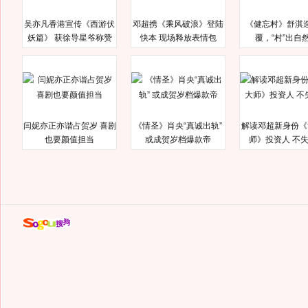
吴亦凡香港宣传《西游伏
邓超携《乘风破浪》登陆
《健忘村》舒淇
妖篇》 获徐导星爷称赞
快本 现场释放表情包
覆，“村”出自
闫妮亦正亦谐占贺岁 喜剧
《情圣》肖央“真诚出轨”
解读邓超新身份《
也要颜值担当
或成贺岁档爆款帝
师》投资人 不