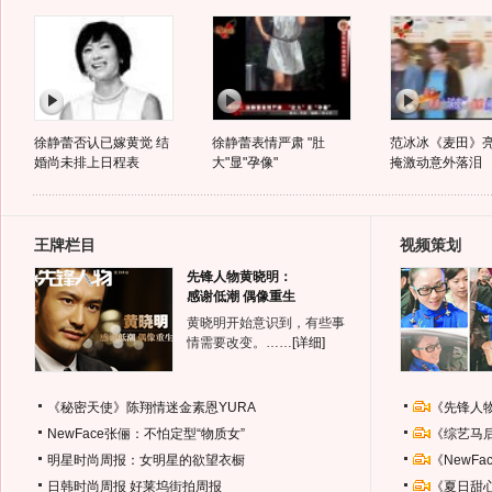
徐静蕾否认已嫁黄觉 结
徐静蕾表情严肃 "肚
范冰冰《麦田》亮
婚尚未排上日程表
大"显"孕像"
掩激动意外落泪
王牌栏目
视频策划
先锋人物黄晓明：
感谢低潮 偶像重生
黄晓明开始意识到，有些事
情需要改变。……
[详细]
《秘密天使》陈翔情迷金素恩YURA
《先锋人
NewFace张俪：不怕定型“物质女”
《综艺马
明星时尚周报：女明星的欲望衣橱
《NewF
日韩时尚周报
好莱坞街拍周报
《夏日甜