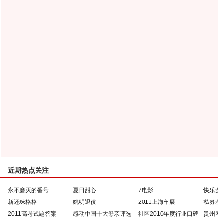
近期热点关注
永不磨灭的番号
夏日甜心
7电影
快乐
新还珠格格
姚明退役
2011上海车展
私募
2011高考试题答案
感动中国十大母亲评选
社区2010年度行业口碑
贵州