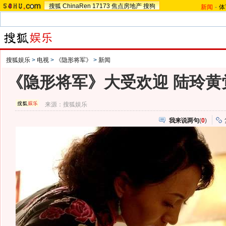
搜狐
ChinaRen
17173
焦点房地产
搜狗
新闻
-
体
搜狐娱乐
>
电视
>
《隐形将军》
>
新闻
《隐形将军》大受欢迎 陆玲黄
来源：
搜狐娱乐
我来说两句
(
0
)