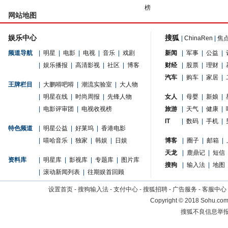
榜
网站地图
娱乐中心
搜狐
|
ChinaRen
|
焦
频道导航
|
明星
|
电影
|
电视
|
音乐
|
戏剧
新闻
|
军事
|
公益
|
|
娱乐播报
|
高清影视
|
社区
|
博客
财经
|
股票
|
理财
|
汽车
|
购车
|
家居
|
王牌栏目
|
大鹏嘚吧嘚
|
潮流实验室
|
大人物
|
明星在线
|
时尚周报
|
先锋人物
女人
|
母婴
|
新娘
|
|
电影评审团
|
电视收视榜
旅游
|
天气
|
健康
|
IT
|
数码
|
手机
|
特色频道
|
明星公益
|
好莱坞
|
香港电影
|
嘻哈音乐
|
独家
|
韩娱
|
日娱
博客
|
圈子
|
邮箱
|
天龙
|
鹿鼎记
|
短信
资料库
|
明星库
|
影视库
|
专题库
|
图片库
搜狗
|
输入法
|
地图
|
滚动新闻列表
|
往期娱首回顾
设置首页
-
搜狗输入法
-
支付中心
-
搜狐招聘
-
广告服务
-
客服中心
Copyright
©
2018 Sohu.com 
搜狐不良信息举