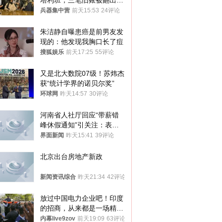
塔利班，三笔旧账被翻出，
最大风险出现
兵器集中营
前天15:53
24评论
朱洁静自曝患癌是前男友发
现的：他发现我胸口长了痘
搜狐娱乐
前天17:25
55评论
又是北大数院07级！苏炜杰
获“统计学界的诺贝尔奖”
环球网
昨天14:57
30评论
河南省人社厅回应“带薪错
峰休假通知”引关注：表述
不够准确，待修改后印发
界面新闻
昨天15:41
39评论
北京出台房地产新政
新闻资讯综合
昨天21:34
42评论
放过中国电力企业吧！印度
的招商，从来都是一场精准
收割
内幕live9zov
前天19:09
63评论