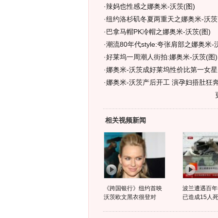
·
辣妈也性感之娜奥米-沃茨(图)
·
纽约洛杉矶冬夏两重天之娜奥米-沃茨(
·
巴拿马帽PK冷帽之娜奥米-沃茨(图)
·
潮流80年代style:夸张肩部之娜奥米-
·
好莱坞一周潮人街拍:娜奥米-沃茨(图)
·
娜奥米-沃茨成好莱坞性价比第一女星(
·
娜奥米-沃茨产后开工 演孕妇捂肚狂奔
相关视频新闻
《跨国银行》纽约首映
波兰遭遇百年
沃茨欧文黑衣很登对
已造成15人