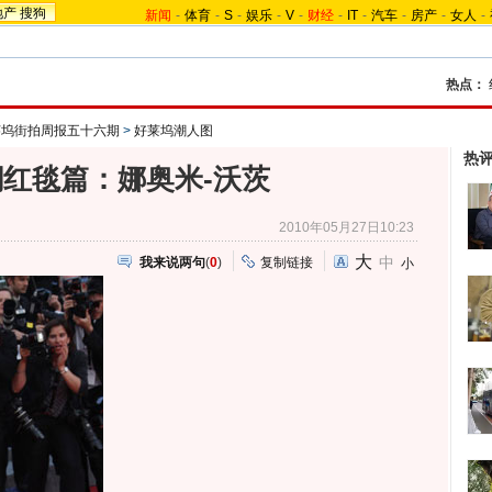
地产
搜狗
新闻
-
体育
-
S
-
娱乐
-
V
-
财经
-
IT
-
汽车
-
房产
-
女人
-
热点：
莱坞街拍周报五十六期
>
好莱坞潮人图
热
红毯篇：娜奥米-沃茨
2010年05月27日10:23
大
中
我来说两句
(
0
)
复制链接
小