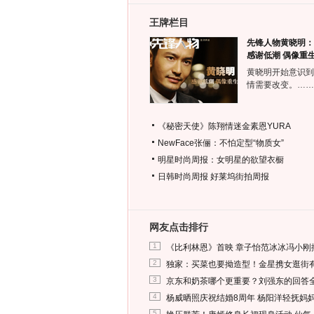
王牌栏目
先锋人物黄晓明：
感谢低潮 偶像重
黄晓明开始意识到
情需要改变。……
《秘密天使》陈翔情迷金素恩YURA
NewFace张俪：不怕定型“物质女”
明星时尚周报：女明星的欲望衣橱
日韩时尚周报
好莱坞街拍周报
网友点击排行
1
《比利林恩》首映 章子怡范冰冰冯小刚
2
独家：买菜也要拗造型！金星携女逛街
3
京东和奶茶哪个更重要？刘强东的回答
4
杨威晒照庆祝结婚8周年 杨阳洋轻抚妈
5