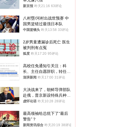
单无缘八强
新京报
昨天21:16
63评论
八村塁/河村出战世预赛 中
国男篮错过最强日本队
中国篮镜头
昨天13:58
33评论
2岁男童遭漏诊后死亡 医生
被判刑有点冤
狐度
昨天17:20
95评论
高校任免通知引关注：科
长、主任自愿辞职，转任思
政辅导员
澎湃新闻
昨天17:00
31评论
大决战来了，朝鲜导弹部队
赴俄，普京新设特殊兵种，
76岁老将扛旗
虚怀论语
昨天10:28
28评论
最高领袖给总统下了“最后
警告”？
新闻资讯综合
昨天20:19
38评论