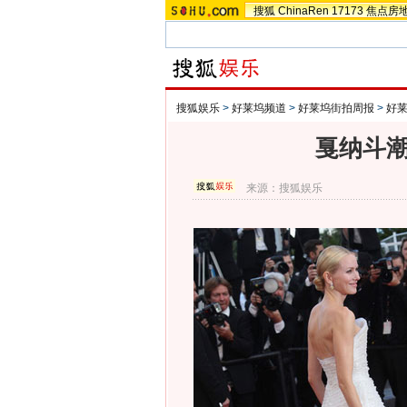
搜狐
ChinaRen
17173
焦点房
搜狐娱乐
>
好莱坞频道
>
好莱坞街拍周报
>
好
戛纳斗潮
来源：
搜狐娱乐