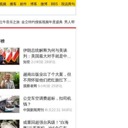
视频
-
播客
-
邮件
-
博客
-
微博
-
BBS
-
我说两句
红牛音乐之旅
金立特约搜狐视频年度盛典
男人帮
评榜
伊朗总统解释为何与美谈
判：美国最大对手就是中
国，但他们也在对话
知世
2小时前
28评论
越南出版业出了个大案，但
不用怀疑他们把红旗扛下去
的决心
观察者网
6小时前
25评论
公交车空调费超标，扣司机
钱？
中国新闻周刊
昨天22:31
94评论
或重回超强台风级！“白海