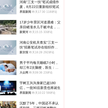
河南“三支一扶”笔试成绩作
废，8月22日重新组织笔试
界面新闻
昨天17:30
118评论
17岁少年景区河道遇难：父
亲目睹涨水儿子被冲走，当
地排除上游泄洪，家属盼厘
新黄河
昨天15:15
33评论
清责任
河南公安机关查实“三支一
扶”招募笔试存在组织作弊
犯罪行为
新京报
昨天16:28
292评论
男子平均每天睡眠7小时，
却三年2次脑梗，医生：这
样睡觉更伤身
大众网
昨天09:36
23评论
宇树王兴兴身家已超180
亿，一批90后新贵也将诞生
界面新闻
昨天10:22
59评论
沉默了5年，中国还不承认