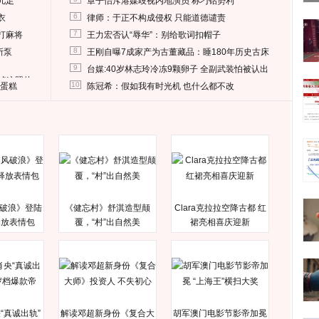
儿足
章子怡斥港媒歧视内地演员 称刁钻势利
6
衣
律师：于正不构成侵权 只能道德谴责
7
打麻将
王力宏否认“辱华”：别给歌词扣帽子
8
所泵
王刚自曝7成家产为古董藏品：睡180年历史古床
9
台媒:40岁林志玲冷冻9颗卵子 全副武装怕被认出
删掉这照片
10
送蛋糕
陈冠希：假如我有时光机 也什么都不改
破浪》登陆
《健忘村》舒淇造型颠
Clara克拉拉空降古都 红
释放表情包
覆，“村”出自然美
裙亮相喜庆迎新
“真诚出轨”
解读邓超新身份《复合大
胡军澳门电影节影帝加冕