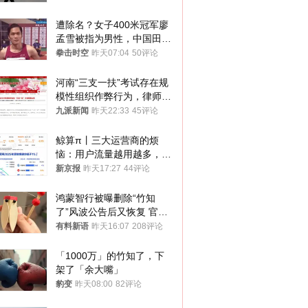
遭除名？女子400米冠军廖
孟雪被指为男性，中国田协
默不作声
拳击时空
昨天07:04
50评论
河南“三支一扶”考试存在规
模性组织作弊行为，律师：
涉嫌非法获取国家秘密罪等
九派新闻
昨天22:33
45评论
罪名
鲸算π丨三大运营商的烦
恼：用户流量越用越多，收
入却越来越少
新京报
昨天17:27
44评论
鸿蒙智行被曝删除“竹知
了”风波公告后又恢复 官媒
曾力挺：劝华为要大度的，
有料新语
昨天16:07
208评论
你们适不适合？
「1000万」的竹知了，下
架了「余大嘴」
豹变
昨天08:00
82评论