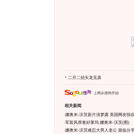
二月二抬头龙见喜
上网从搜狗开始
相关新闻
·
娜奥米-沃茨新片演梦露 美国网友惊叹
·
军装风席卷好莱坞:娜奥米-沃茨(图)
·
娜奥米-沃茨难忍大男人老公 面临分手