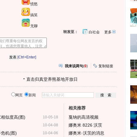
愤怒
搞笑
无聊
转发至：
白社会
更多
开
心
豆
网
瓣
[Ctrl+Enter]
我来说两句
(
0
)
复制链接
直击归真堂养熊基地开放日
网页
新闻
相关推荐
相似度高(图)
戛纳的高清视频
10-05-18
娜奥米 8226 沃茨
10-04-08
危机(图)
娜奥米·沃茨的消息
10-04-06