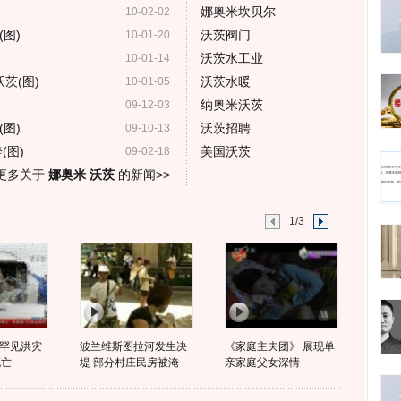
娜奥米坎贝尔
10-02-02
图)
沃茨阀门
10-01-20
沃茨水工业
10-01-14
沃茨(图)
沃茨水暖
10-01-05
纳奥米沃茨
09-12-03
图)
沃茨招聘
09-10-13
(图)
美国沃茨
09-02-18
更多关于
娜奥米 沃茨
的新闻>>
1/3
罕见洪灾
波兰维斯图拉河发生决
《家庭主夫团》 展现单
死亡
堤 部分村庄民房被淹
亲家庭父女深情