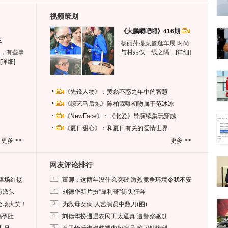
视频策划
《大鹏嘚吧嘚》416期
生
杨丽萍提菜篮逛车展 时尚
，有些事
与村姑仅一线之隔…
[详细]
[详细]
《先锋人物》：黄磊不惑之年中的智慧
《综艺马后炮》陈柏霖曝初吻属于范冰冰
《NewFace》：《北爱》导演续集玩穿越
《夏日甜心》：和夏日有关的爱情世界
更多 >>
更多 >>
网友评论排行
1
捧场红毯
董卿：这两年没什么突破 激烈竞争环境令我不安
2
有派头
刘德华新片扮“犀利哥”街头狂奔
3
全场大笑！
为救母女俩 人艺演员中数刀(图)
4
妈孕肚
刘德华扮邋遢农民工太逼真 遭警察驱赶
5