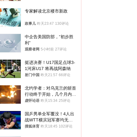
途径
专家解读北京楼市新政
政事儿
昨天23:47
130评论
中企告美国防部，“初步胜
利”
观察者网
5小时前
27评论
挺进决赛！U17国足点球3-
1河床U17 将再战阿森纳
射门中国
昨天21:57
66评论
北约学者：对乌克兰的斩首
行动终于开始，几个月内乌
将投降
虚怀论语
昨天15:34
25评论
国乒男单全军覆没！4人出
战WTT横滨冠军赛均无缘
八强
搜狐体育
昨天18:45
102评论