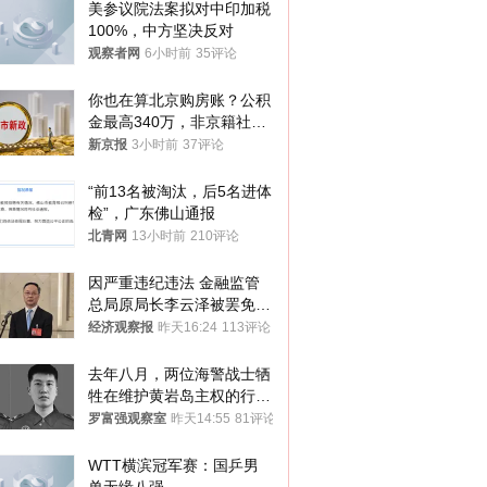
美参议院法案拟对中印加税
100%，中方坚决反对
观察者网
6小时前
35评论
你也在算北京购房账？公积
金最高340万，非京籍社保
1年
新京报
3小时前
37评论
“前13名被淘汰，后5名进体
检”，广东佛山通报
北青网
13小时前
210评论
因严重违纪违法 金融监管
总局原局长李云泽被罢免全
国人大代表
经济观察报
昨天16:24
113评论
去年八月，两位海警战士牺
牲在维护黄岩岛主权的行动
中
罗富强观察室
昨天14:55
81评论
WTT横滨冠军赛：国乒男