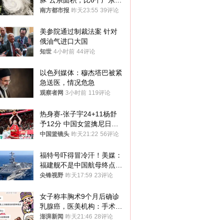
豚”云系面积，比6个广东还
大！深圳官方：注意这件事
南方都市报
昨天23:55
39评论
美参院通过制裁法案 针对
俄油气进口大国
知世
4小时前
44评论
以色列媒体：穆杰塔巴被紧
急送医，情况危急
观察者网
3小时前
119评论
热身赛-张子宇24+11杨舒
予12分 中国女篮擒尼日利
亚
中国篮镜头
昨天21:22
56评论
福特号吓得冒冷汗！美媒：
福建舰不是中国航母终点，
而是新起点！
尖锋视野
昨天17:59
23评论
女子称丰胸术9个月后确诊
乳腺癌，医美机构：手术不
可能引发癌症，建议走司法
澎湃新闻
昨天21:46
28评论