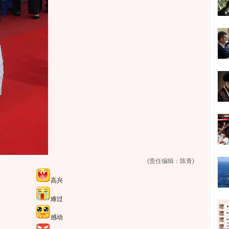
(责任编辑：陈青)
高兴
难过
感动