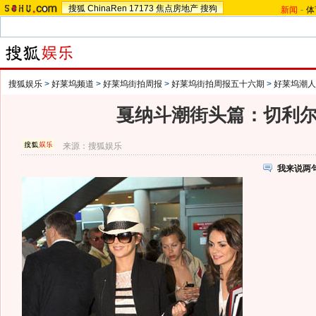
搜狐
ChinaRen
17173
焦点房地产
搜狗
新闻
-
体
搜狐娱乐
>
好莱坞频道
>
好莱坞街拍周报
>
好莱坞街拍周报五十六期
>
好莱坞潮人
戛纳斗潮街头篇：切利尔
来源：
搜狐娱乐
我来说两