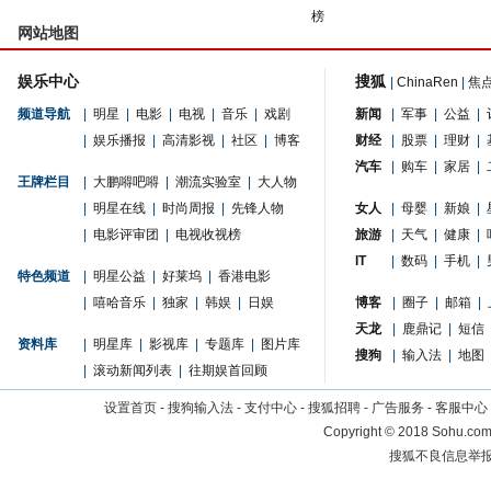
榜
网站地图
娱乐中心
搜狐
|
ChinaRen
|
焦
频道导航
|
明星
|
电影
|
电视
|
音乐
|
戏剧
新闻
|
军事
|
公益
|
|
娱乐播报
|
高清影视
|
社区
|
博客
财经
|
股票
|
理财
|
汽车
|
购车
|
家居
|
王牌栏目
|
大鹏嘚吧嘚
|
潮流实验室
|
大人物
|
明星在线
|
时尚周报
|
先锋人物
女人
|
母婴
|
新娘
|
|
电影评审团
|
电视收视榜
旅游
|
天气
|
健康
|
IT
|
数码
|
手机
|
特色频道
|
明星公益
|
好莱坞
|
香港电影
|
嘻哈音乐
|
独家
|
韩娱
|
日娱
博客
|
圈子
|
邮箱
|
天龙
|
鹿鼎记
|
短信
资料库
|
明星库
|
影视库
|
专题库
|
图片库
搜狗
|
输入法
|
地图
|
滚动新闻列表
|
往期娱首回顾
设置首页
-
搜狗输入法
-
支付中心
-
搜狐招聘
-
广告服务
-
客服中心
Copyright
©
2018 Sohu.com 
搜狐不良信息举