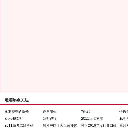
近期热点关注
永不磨灭的番号
夏日甜心
7电影
快乐
新还珠格格
姚明退役
2011上海车展
私募
2011高考试题答案
感动中国十大母亲评选
社区2010年度行业口碑
贵州