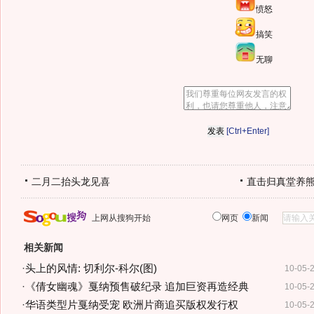
愤怒
搞笑
无聊
[Ctrl+Enter]
二月二抬头龙见喜
直击归真堂养
上网从搜狗开始
网页
新闻
相关新闻
·
头上的风情: 切利尔-科尔(图)
10-05-
·
《倩女幽魂》戛纳预售破纪录 追加巨资再造经典
10-05-
·
华语类型片戛纳受宠 欧洲片商追买版权发行权
10-05-