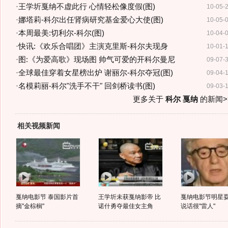
·
王学圻戛纳不虚此行 心情轻松像度假(图)
10-05-
·
娜塔莉-科尔出任肾病研究基金爱心大使(图)
10-05-
·
本周最美:切利尔-科尔(图)
10-04-
·
快讯:《欢乐合唱团》主演克里斯-科尔夫现身
10-01-
·
图:《为爱高歌》现场图 帅气可爱的开科尔曼尼
09-07-
·
全球最佳穿着女星榜出炉 谢丽尔-科尔夺冠(图)
09-04-
·
名模莉丽-科尔"洗手不干" 回剑桥读书(图)
09-03-
更多关于
科尔 戛纳
的新闻>
相关视频新闻
戛纳电影节 泰国影片首
王学圻未获戛纳影帝 比
戛纳电影节明星
摘"金棕榈"
诺什勇夺最佳女主角
说话很"雷人"