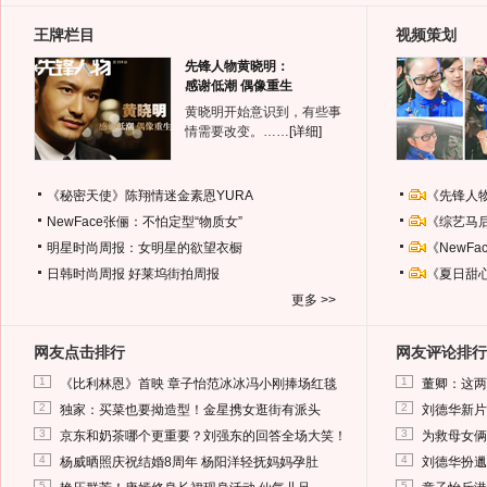
王牌栏目
视频策划
先锋人物黄晓明：
感谢低潮 偶像重生
黄晓明开始意识到，有些事
情需要改变。……
[详细]
《秘密天使》陈翔情迷金素恩YURA
《先锋人
NewFace张俪：不怕定型“物质女”
《综艺马
明星时尚周报：女明星的欲望衣橱
《NewF
日韩时尚周报
好莱坞街拍周报
《夏日甜
更多 >>
网友点击排行
网友评论排行
1
1
《比利林恩》首映 章子怡范冰冰冯小刚捧场红毯
董卿：这两
2
2
独家：买菜也要拗造型！金星携女逛街有派头
刘德华新片
3
3
京东和奶茶哪个更重要？刘强东的回答全场大笑！
为救母女俩
4
4
杨威晒照庆祝结婚8周年 杨阳洋轻抚妈妈孕肚
刘德华扮邋
5
5