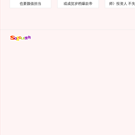
也要颜值担当
或成贺岁档爆款帝
师》投资人 不