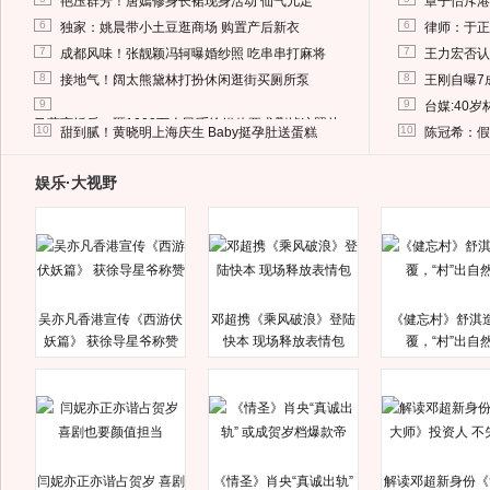
艳压群芳！唐嫣修身长裙现身活动 仙气儿足
章子怡斥港
6
6
独家：姚晨带小土豆逛商场 购置产后新衣
律师：于正
7
7
成都风味！张靓颖冯轲曝婚纱照 吃串串打麻将
王力宏否认
8
8
接地气！阔太熊黛林打扮休闲逛街买厕所泵
王刚自曝7
9
9
台媒:40
马蓉离婚后，砸1000万人民币给媒体要求删掉这照片
10
10
甜到腻！黄晓明上海庆生 Baby挺孕肚送蛋糕
陈冠希：假
娱乐·大视野
吴亦凡香港宣传《西游伏
邓超携《乘风破浪》登陆
《健忘村》舒淇
妖篇》 获徐导星爷称赞
快本 现场释放表情包
覆，“村”出自
闫妮亦正亦谐占贺岁 喜剧
《情圣》肖央“真诚出轨”
解读邓超新身份《