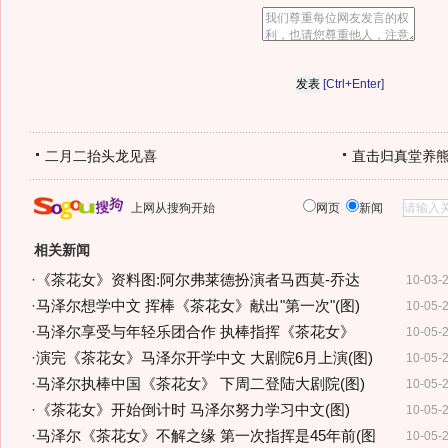
[Ctrl+Enter]
二月二抬头龙见喜
直击归真堂养
上网从搜狗开始
网页
新闻
相关新闻
·
《茶花女》资料图:阿尔弗莱德扮演者马西莫-乔达
10-03-
·
马泽尔想学中文 挥棒《茶花女》献出"第一次"(图)
10-05-
·
马泽尔享受与年轻乐团合作 执棒指挥《茶花女》
10-05-
·
演完《茶花女》马泽尔开学中文 大剧院6月上演(图)
10-05-
·
马泽尔执棒中国《茶花女》 下周二登陆大剧院(图)
10-05-
·
《茶花女》开始倒计时 马泽尔努力学习中文(图)
10-05-
·
马泽尔《茶花女》不解之缘 第一次指挥是45年前(图
10-05-