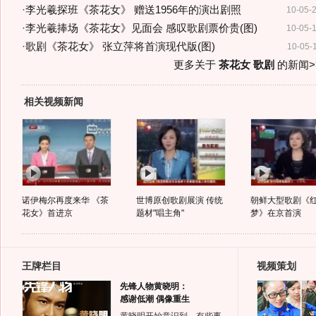
·
李光羲探班《茶花女》 赠送1956年的演出剧照
10-05-
·
李光羲捧场《茶花女》见面会 感叹歌剧票价贵(图)
10-05-
·
歌剧《茶花女》 张立萍将首演现代版(图)
10-05-
更多关于
茶花女 歌剧
的新闻>
相关视频新闻
诺伊梅尔再度来华 《茶
世博原创歌剧展演 传统
朝鲜大型歌剧《
花女》首进京
题材"唱主角"
梦》在京首演
王牌栏目
视频策划
先锋人物黄晓明：
感谢低潮 偶像重生