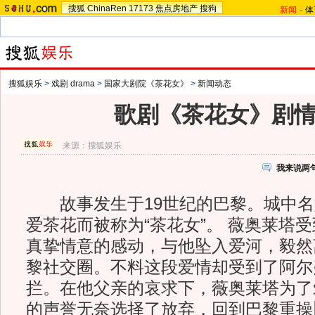
搜狐
ChinaRen
17173
焦点房地产
搜狗
新闻
-
体
搜狐娱乐
>
戏剧 drama
>
国家大剧院《茶花女》
>
新闻动态
歌剧《茶花女》剧
来源：
搜狐娱乐
我来说两
故事发生于19世纪的巴黎。城中名
爱茶花而被称为“茶花女”。 薇奥莱塔
真挚情意的感动，与他坠入爱河，毅然
黎社交圈。不料这段爱情却受到了阿尔
拦。在他父亲的哀求下，薇奥莱塔为了
的声誉无奈选择了放弃，回到巴黎重操