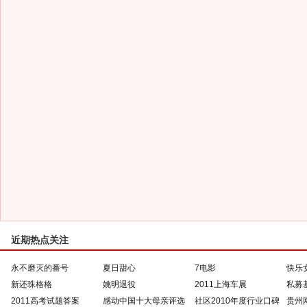
近期热点关注
永不磨灭的番号
夏日甜心
7电影
快乐
新还珠格格
姚明退役
2011上海车展
私募
2011高考试题答案
感动中国十大母亲评选
社区2010年度行业口碑
贵州