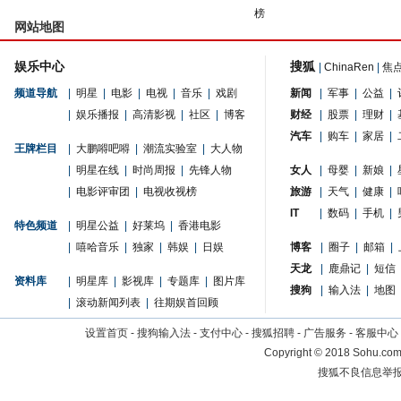
榜
网站地图
娱乐中心
搜狐
|
ChinaRen
|
焦
频道导航
|
明星
|
电影
|
电视
|
音乐
|
戏剧
新闻
|
军事
|
公益
|
|
娱乐播报
|
高清影视
|
社区
|
博客
财经
|
股票
|
理财
|
汽车
|
购车
|
家居
|
王牌栏目
|
大鹏嘚吧嘚
|
潮流实验室
|
大人物
|
明星在线
|
时尚周报
|
先锋人物
女人
|
母婴
|
新娘
|
|
电影评审团
|
电视收视榜
旅游
|
天气
|
健康
|
IT
|
数码
|
手机
|
特色频道
|
明星公益
|
好莱坞
|
香港电影
|
嘻哈音乐
|
独家
|
韩娱
|
日娱
博客
|
圈子
|
邮箱
|
天龙
|
鹿鼎记
|
短信
资料库
|
明星库
|
影视库
|
专题库
|
图片库
搜狗
|
输入法
|
地图
|
滚动新闻列表
|
往期娱首回顾
设置首页
-
搜狗输入法
-
支付中心
-
搜狐招聘
-
广告服务
-
客服中心
Copyright
©
2018 Sohu.com 
搜狐不良信息举