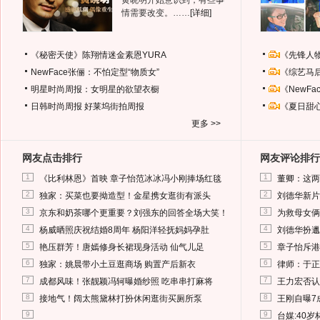
黄晓明开始意识到，有些事
情需要改变。……
[详细]
《秘密天使》陈翔情迷金素恩YURA
《先锋人
NewFace张俪：不怕定型“物质女”
《综艺马
明星时尚周报：女明星的欲望衣橱
《NewF
日韩时尚周报
好莱坞街拍周报
《夏日甜
更多 >>
网友点击排行
网友评论排行
1
1
《比利林恩》首映 章子怡范冰冰冯小刚捧场红毯
董卿：这两
2
2
独家：买菜也要拗造型！金星携女逛街有派头
刘德华新片
3
3
京东和奶茶哪个更重要？刘强东的回答全场大笑！
为救母女俩
4
4
杨威晒照庆祝结婚8周年 杨阳洋轻抚妈妈孕肚
刘德华扮邋
5
5
艳压群芳！唐嫣修身长裙现身活动 仙气儿足
章子怡斥港
6
6
独家：姚晨带小土豆逛商场 购置产后新衣
律师：于正
7
7
成都风味！张靓颖冯轲曝婚纱照 吃串串打麻将
王力宏否认
8
8
接地气！阔太熊黛林打扮休闲逛街买厕所泵
王刚自曝7
9
9
台媒:40