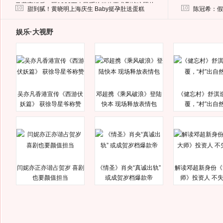
马蓉离婚后，砸1000万人民币给媒体要求删掉这照片
10
10
甜到腻！黄晓明上海庆生 Baby挺孕肚送蛋糕
陈冠希：假
娱乐·大视野
吴亦凡香港宣传《西游伏
邓超携《乘风破浪》登陆
《健忘村》舒淇
妖篇》 获徐导星爷称赞
快本 现场释放表情包
覆，“村”出自
闫妮亦正亦谐占贺岁 喜剧
《情圣》肖央“真诚出轨”
解读邓超新身份《
也要颜值担当
或成贺岁档爆款帝
师》投资人 不