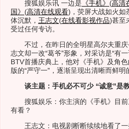
搜狐娱乐讯 一边是
《手机》
(
高清
国》
(
高清在线观看
)
，荧屏大战如火如荼
体沉默，
王志文
(
在线看影视作品
)
甚至
受过任何专访。
不过，在昨日的全明星高尔夫重庆
志文却一改“葛爷”形象，对采访是“有
BTV首播庆典上，他对《手机》及角
版的“严守一”，逐渐呈现出清晰而鲜明
谈主题：手机必不可少 “诚意”是
搜狐娱乐：你主演的《手机》目前
有看？
王志文：电视剧断断续续地看了一