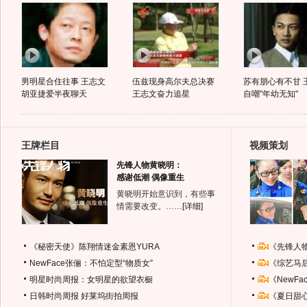
男明星合住往事 王志文
伍兹现身高尔夫总决赛
苏有朋心有不甘 
胡亚捷爱半夜聊天
王志文奋力追星
自嘲"年幼无知"
王牌栏目
视频策划
先锋人物黄晓明：
感谢低潮 偶像重生
黄晓明开始意识到，有些事
情需要改变。……
[详细]
《秘密天使》陈翔情迷金素恩YURA
《先锋人
NewFace张俪：不怕定型“物质女”
《综艺马
明星时尚周报：女明星的欲望衣橱
《NewF
日韩时尚周报
好莱坞街拍周报
《夏日甜