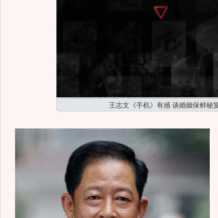
王志文《手机》有感 谈婚姻保鲜秘