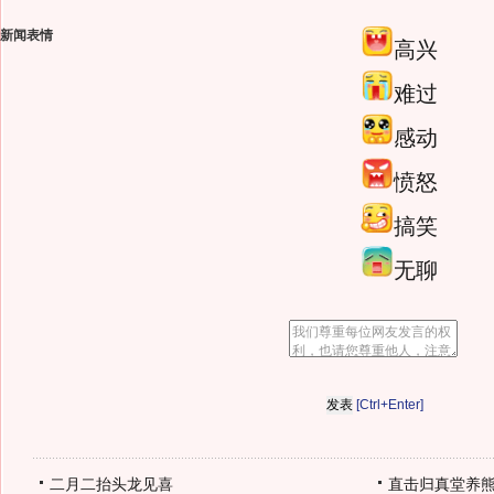
新闻表情
高兴
难过
感动
愤怒
搞笑
无聊
[Ctrl+Enter]
二月二抬头龙见喜
直击归真堂养