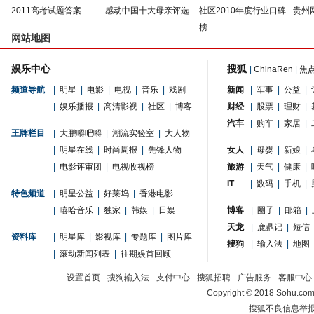
2011高考试题答案
感动中国十大母亲评选
社区2010年度行业口碑
贵州
榜
网站地图
娱乐中心
搜狐
|
ChinaRen
|
焦
频道导航
|
明星
|
电影
|
电视
|
音乐
|
戏剧
新闻
|
军事
|
公益
|
|
娱乐播报
|
高清影视
|
社区
|
博客
财经
|
股票
|
理财
|
汽车
|
购车
|
家居
|
王牌栏目
|
大鹏嘚吧嘚
|
潮流实验室
|
大人物
|
明星在线
|
时尚周报
|
先锋人物
女人
|
母婴
|
新娘
|
|
电影评审团
|
电视收视榜
旅游
|
天气
|
健康
|
IT
|
数码
|
手机
|
特色频道
|
明星公益
|
好莱坞
|
香港电影
|
嘻哈音乐
|
独家
|
韩娱
|
日娱
博客
|
圈子
|
邮箱
|
天龙
|
鹿鼎记
|
短信
资料库
|
明星库
|
影视库
|
专题库
|
图片库
搜狗
|
输入法
|
地图
|
滚动新闻列表
|
往期娱首回顾
设置首页
-
搜狗输入法
-
支付中心
-
搜狐招聘
-
广告服务
-
客服中心
Copyright
©
2018 Sohu.com 
搜狐不良信息举