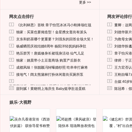
更多 >>
网友点击排行
网友评论排行
1
1
《比利林恩》首映 章子怡范冰冰冯小刚捧场红毯
董卿：这两
2
2
独家：买菜也要拗造型！金星携女逛街有派头
刘德华新片
3
3
京东和奶茶哪个更重要？刘强东的回答全场大笑！
为救母女俩
4
4
杨威晒照庆祝结婚8周年 杨阳洋轻抚妈妈孕肚
刘德华扮邋
5
5
艳压群芳！唐嫣修身长裙现身活动 仙气儿足
章子怡斥港
6
6
独家：姚晨带小土豆逛商场 购置产后新衣
律师：于正
7
7
成都风味！张靓颖冯轲曝婚纱照 吃串串打麻将
王力宏否认
8
8
接地气！阔太熊黛林打扮休闲逛街买厕所泵
王刚自曝7
9
9
台媒:40
马蓉离婚后，砸1000万人民币给媒体要求删掉这照片
10
10
甜到腻！黄晓明上海庆生 Baby挺孕肚送蛋糕
陈冠希：假
娱乐·大视野