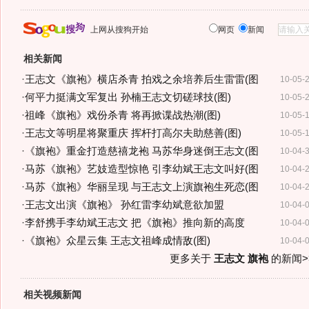
上网从搜狗开始
网页
新闻
相关新闻
·
王志文《旗袍》横店杀青 拍戏之余培养后生雷雷(图
10-05-
·
何平力挺满文军复出 孙楠王志文切磋球技(图)
10-05-
·
祖峰《旗袍》戏份杀青 将再掀谍战热潮(图)
10-05-
·
王志文等明星将聚重庆 挥杆打高尔夫助慈善(图)
10-05-
·
《旗袍》重金打造慈禧龙袍 马苏华身迷倒王志文(图
10-04-
·
马苏《旗袍》艺妓造型惊艳 引李幼斌王志文叫好(图
10-04-
·
马苏《旗袍》华丽呈现 与王志文上演旗袍生死恋(图
10-04-
·
王志文出演《旗袍》 孙红雷李幼斌意欲加盟
10-04-
·
李舒携手李幼斌王志文 把《旗袍》推向新的高度
10-04-
·
《旗袍》众星云集 王志文祖峰成情敌(图)
10-04-
更多关于
王志文 旗袍
的新闻>
相关视频新闻