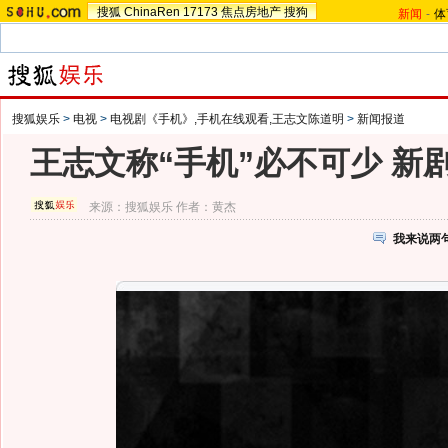
搜狐
ChinaRen
17173
焦点房地产
搜狗
新闻
-
体
搜狐娱乐
>
电视
>
电视剧《手机》,手机在线观看,王志文陈道明
>
新闻报道
王志文称“手机”必不可少 新
来源：
搜狐娱乐
作者：黄杰
我来说两