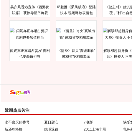
吴亦凡香港宣传《西游伏
邓超携《乘风破浪》登陆
《健忘村》舒淇
妖篇》 获徐导星爷称赞
快本 现场释放表情包
覆，“村”出自
闫妮亦正亦谐占贺岁 喜剧
《情圣》肖央“真诚出轨”
解读邓超新身份《
也要颜值担当
或成贺岁档爆款帝
师》投资人 不
近期热点关注
永不磨灭的番号
夏日甜心
7电影
快乐
新还珠格格
姚明退役
2011上海车展
私募