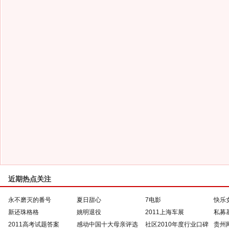
近期热点关注
永不磨灭的番号
夏日甜心
7电影
快乐
新还珠格格
姚明退役
2011上海车展
私募
2011高考试题答案
感动中国十大母亲评选
社区2010年度行业口碑
贵州