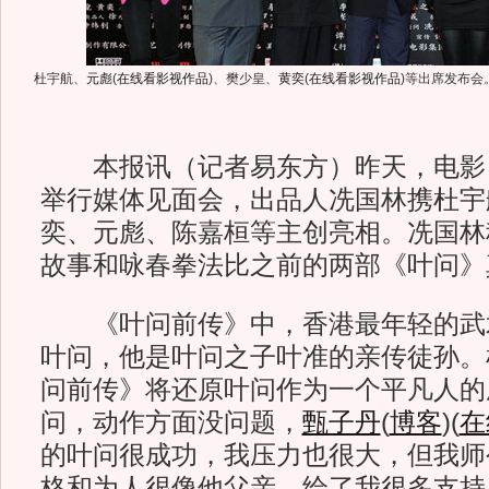
杜宇航、
元彪
(
在线看影视作品
)
、樊少皇、
黄奕
(
在线看影视作品
)
等出席发布会
本报讯（记者易东方）昨天，电影
举行媒体见面会，出品人冼国林携杜宇
奕、元彪、陈嘉桓等主创亮相。冼国林
故事和咏春拳法比之前的两部《叶问》
《叶问前传》中，香港最年轻的武
叶问，他是叶问之子叶准的亲传徒孙。
问前传》将还原叶问作为一个平凡人的
问，动作方面没问题，
甄子丹
(
博客
)
(
在
的叶问很成功，我压力也很大，但我师
格和为人很像他父亲，给了我很多支持