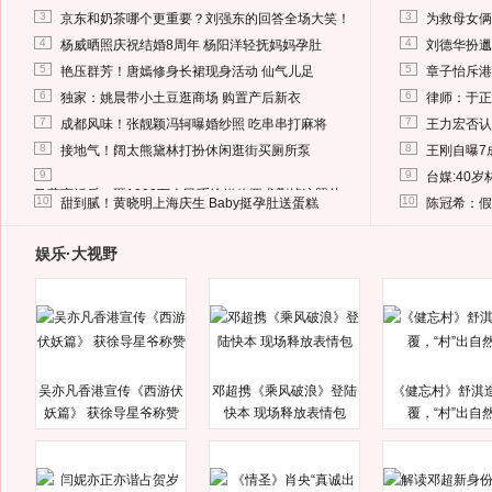
3
3
京东和奶茶哪个更重要？刘强东的回答全场大笑！
为救母女俩
4
4
杨威晒照庆祝结婚8周年 杨阳洋轻抚妈妈孕肚
刘德华扮邋
5
5
艳压群芳！唐嫣修身长裙现身活动 仙气儿足
章子怡斥港
6
6
独家：姚晨带小土豆逛商场 购置产后新衣
律师：于正
7
7
成都风味！张靓颖冯轲曝婚纱照 吃串串打麻将
王力宏否认
8
8
接地气！阔太熊黛林打扮休闲逛街买厕所泵
王刚自曝7
9
9
台媒:40
马蓉离婚后，砸1000万人民币给媒体要求删掉这照片
10
10
甜到腻！黄晓明上海庆生 Baby挺孕肚送蛋糕
陈冠希：假
娱乐·大视野
吴亦凡香港宣传《西游伏
邓超携《乘风破浪》登陆
《健忘村》舒淇
妖篇》 获徐导星爷称赞
快本 现场释放表情包
覆，“村”出自