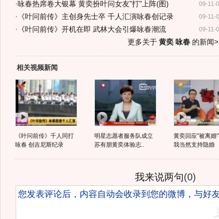
·
咏春热席卷大银幕 黄奕扮叶问女友"打"上阵(图)
09-11-
·
《叶问前传》主创身先士卒 千人汇演咏春创记录
09-11-
·
《叶问前传》开机在即 武林大会引爆咏春潮流
09-11-
更多关于
黄奕 咏春
的新闻>
相关视频新闻
《叶问前传》千人同打
明星志愿者服务队成立
黄奕回应"被离婚"
咏春 创吉尼斯纪录
苏有朋黄奕体验志..
我当然支持隐婚
我来说两句
(
0
)