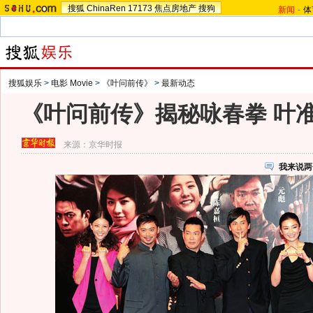
搜狐
ChinaRen
17173
焦点房地产
搜狗
新闻
-
体
搜狐娱乐
>
电影 Movie
>
《叶问前传》
>
最新动态
《叶问前传》揭秘咏春拳 叶
来源：
京华时报
我来说两