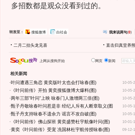
多招数都是观众没看到过的。
转发至：
搜狐微博
白社会
我来说两句
(
0
)
二月二抬头龙见喜
直击归真堂养
上网从搜狗开始
网页
新闻
相关新闻
·
叶问遭遇三角恋 黄奕版叶太也会打咏春(图)
10-05-
·
《叶问前传》开拍 黄奕搜狐微博大爆料(图)
10-05-
·
两年三部"叶问"上映 咏春门人激增两三倍(图)
10-05-
·
甄子丹敬咏春叶问惹是非 经纪人斥有人断章取义(图
10-05-
·
甄子丹支持咏春不遗余力 谣言不攻自破(图)
10-05-
·
《叶问前传》佛山探班 黄奕盛赞杜宇航像叶问(图)
10-01-
·
黄奕《叶问前传》受宠 冼国林杜宇航传授咏春(图)
09-12-