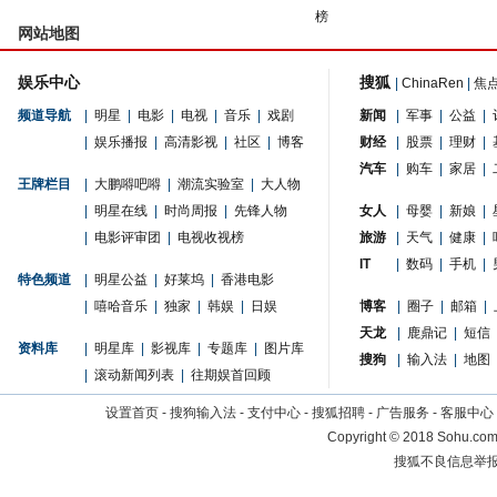
榜
网站地图
娱乐中心
搜狐
|
ChinaRen
|
焦
频道导航
|
明星
|
电影
|
电视
|
音乐
|
戏剧
新闻
|
军事
|
公益
|
|
娱乐播报
|
高清影视
|
社区
|
博客
财经
|
股票
|
理财
|
汽车
|
购车
|
家居
|
王牌栏目
|
大鹏嘚吧嘚
|
潮流实验室
|
大人物
|
明星在线
|
时尚周报
|
先锋人物
女人
|
母婴
|
新娘
|
|
电影评审团
|
电视收视榜
旅游
|
天气
|
健康
|
IT
|
数码
|
手机
|
特色频道
|
明星公益
|
好莱坞
|
香港电影
|
嘻哈音乐
|
独家
|
韩娱
|
日娱
博客
|
圈子
|
邮箱
|
天龙
|
鹿鼎记
|
短信
资料库
|
明星库
|
影视库
|
专题库
|
图片库
搜狗
|
输入法
|
地图
|
滚动新闻列表
|
往期娱首回顾
设置首页
-
搜狗输入法
-
支付中心
-
搜狐招聘
-
广告服务
-
客服中心
Copyright
©
2018 Sohu.com 
搜狐不良信息举