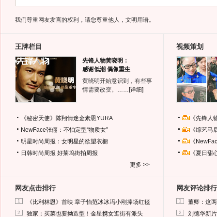
我们尊重网友发言的权利，请您尊重他人，文明用语。
王牌栏目
视频策划
先锋人物黄晓明：
感谢低潮 偶像重生
黄晓明开始意识到，有些事
情需要改变。……
[详细]
《秘密天使》陈翔情迷金素恩YURA
《先锋人
NewFace张俪：不怕定型“物质女”
《综艺马
明星时尚周报：女明星的欲望衣橱
《NewF
日韩时尚周报
好莱坞街拍周报
《夏日甜
更多 >>
网友点击排行
网友评论排行
1
1
《比利林恩》首映 章子怡范冰冰冯小刚捧场红毯
董卿：这两
2
2
独家：买菜也要拗造型！金星携女逛街有派头
刘德华新片